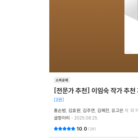
소득공제
[전문가 추천] 이임숙 작가 추천
2권
홍순범
김효원
김주연
김혜진
유고은
저
외 
글항아리
2025.08.25.
10.0
28