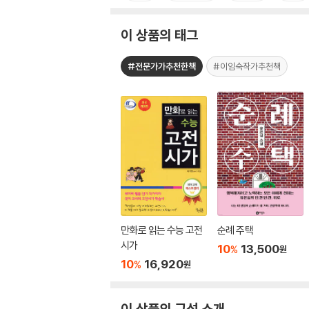
이 상품의 태그
#전문가가추천한책
#이임숙작가추천책
만화로 읽는 수능 고전
순례 주택
시가
10
13,500
%
원
10
16,920
%
원
이 상품의 구성 소개