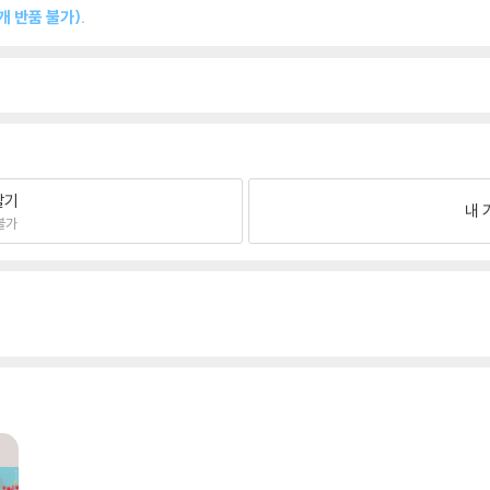
 반품 불가).
팔기
내 
불가