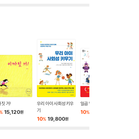
짓 거!
우리 아이 사회성 키우
일곱 빛깔 감정 나라
토끼전 
기
15,120
10
15,120
10
1
%
%
%
원
원
10
19,800
%
원