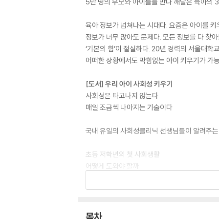
5만 명의 부모와 아이들을 만나 깨달은 육아의 
육아 정보가 넘쳐나는 시대다. 요즘은 아이를 키우
정보가 너무 많아도 문제다. 모든 정보를 다 찾
‘기본의 힘’이 절실하다. 20년 경력의 서울대
어떠한 상황에서도 막힘없는 아이 키우기가 가
[도서] 우리 아이 사회성 키우기
사회성은 타고나지 않는다
매일 조금씩 나아지는 기술이다
국내 유일의 사회성클리닉 선생님들이 알려주는
초등 저학년의 첫 사회생활
어떻게 도와야 할까
초등학교에 입학했거나 입학 예정인 자녀의 부모는
모아보면 결국 한 가지다. ‘우리 아이의 사회성이
떻게 키워줄 수 있을까? 아이의 첫 사회생활을 돕
목차