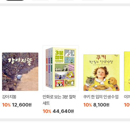
강아지똥
만화로 보는 3분 철학
쿠키 한 입의 인생 수업
이까
세트
10
12,600
10
8,100
10
%
%
원
원
10
44,640
%
원