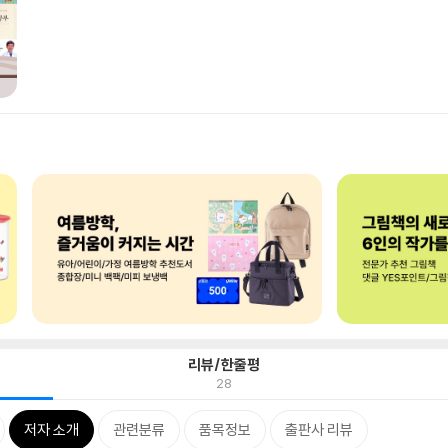
리뷰/한줄평
28
저자 소개
관련분류
품목정보
출판사 리뷰