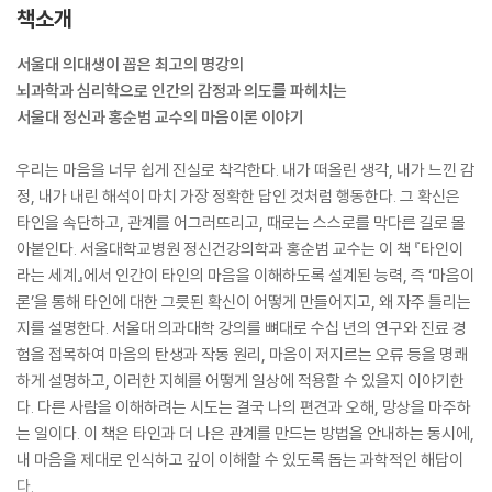
책소개
서울대 의대생이 꼽은 최고의 명강의
뇌과학과 심리학으로 인간의 감정과 의도를 파헤치는
서울대 정신과 홍순범 교수의 마음이론 이야기
우리는 마음을 너무 쉽게 진실로 착각한다. 내가 떠올린 생각, 내가 느낀 감
정, 내가 내린 해석이 마치 가장 정확한 답인 것처럼 행동한다. 그 확신은
타인을 속단하고, 관계를 어그러뜨리고, 때로는 스스로를 막다른 길로 몰
아붙인다. 서울대학교병원 정신건강의학과 홍순범 교수는 이 책 『타인이
라는 세계』에서 인간이 타인의 마음을 이해하도록 설계된 능력, 즉 ‘마음이
론’을 통해 타인에 대한 그릇된 확신이 어떻게 만들어지고, 왜 자주 틀리는
지를 설명한다. 서울대 의과대학 강의를 뼈대로 수십 년의 연구와 진료 경
험을 접목하여 마음의 탄생과 작동 원리, 마음이 저지르는 오류 등을 명쾌
하게 설명하고, 이러한 지혜를 어떻게 일상에 적용할 수 있을지 이야기한
다. 다른 사람을 이해하려는 시도는 결국 나의 편견과 오해, 망상을 마주하
는 일이다. 이 책은 타인과 더 나은 관계를 만드는 방법을 안내하는 동시에,
내 마음을 제대로 인식하고 깊이 이해할 수 있도록 돕는 과학적인 해답이
다.