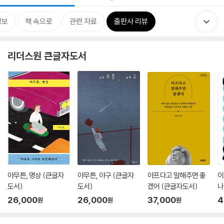
정보
책 속으로
관련 자료
출판사 리뷰
리더스원 큰글자도서
아무튼, 명상 (큰글자
아무튼, 야구 (큰글자
아프다고 말해주면 좋
이
도서)
도서)
겠어 (큰글자도서)
나
26,000
26,000
37,000
4
원
원
원