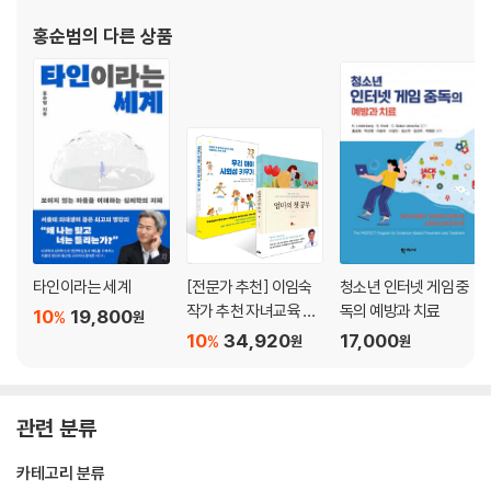
인생에서 중요한 문제에 부딪혔을 때
홍순범
의 다른 상품
4장 마음 너머로: 마음이 남긴 여섯 개의 단상
공감의 두 얼굴
자유의지에 관하여
가장 성숙한 공감이란
협력, 복수, 용서의 딜레마
신의 마음
세상을 ‘나’로 가득 채우기
타인이라는 세계
[전문가 추천] 이임숙
청소년 인터넷 게임 중
미주
작가 추천 자녀교육 세
독의 예방과 치료
10
19,800
%
원
트
10
34,920
17,000
%
원
원
관련 분류
카테고리 분류