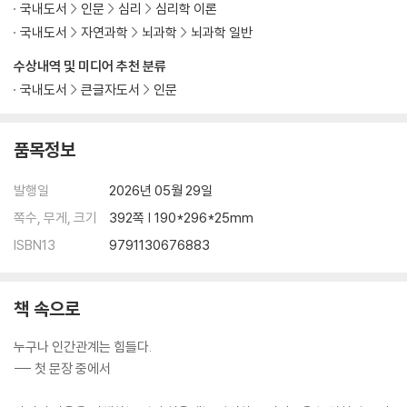
국내도서
인문
심리
심리학 이론
국내도서
자연과학
뇌과학
뇌과학 일반
수상내역 및 미디어 추천 분류
국내도서
큰글자도서
인문
품목정보
발행일
2026년 05월 29일
쪽수, 무게, 크기
392쪽 | 190*296*25mm
ISBN13
9791130676883
책 속으로
누구나 인간관계는 힘들다.
--- 첫 문장 중에서