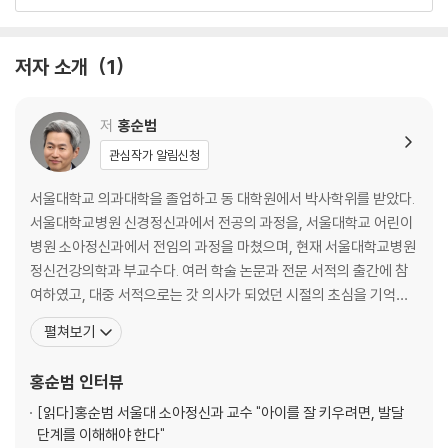
2장 마음의 오류: 상상하는 마음, 오해하는 인간
저자 소개
1
불완전한 언어가 만드는 착각
기억은 어떻게 오염되는가
진실을 위한 뇌는 없다
저
홍순범
감정은 느끼는 것이 아니라 해석되는 것이다
관심작가 알림신청
집단이라는 프레임 깨뜨리기
원인과 결과의 숨바꼭질
서울대학교 의과대학을 졸업하고 동 대학원에서 박사학위를 받았다.
왜 나는 맞고 너는 틀리는가
서울대학교병원 신경정신과에서 전공의 과정을, 서울대학교 어린이
병원 소아정신과에서 전임의 과정을 마쳤으며, 현재 서울대학교병원
3장 우리의 마음: 인간 마음의 기원과 작동법
정신건강의학과 부교수다. 여러 학술 논문과 전문 서적의 출간에 참
여하였고, 대중 서적으로는 갓 의사가 되었던 시절의 초심을 기억하
마음은 어디에서 오는가
고자 쓴 『인턴 일기』가 있다. ‘생명’을 수호하고 ‘고통’을 줄이는 일을
펼쳐보기
휴식하는 뇌
하고 싶어 의과대학에 지망했다. 생명에 직결되는 수술을 하는 흉부
집중하는 뇌
외과 의사가 되려 했으나, 정신이 생명 못지않게 신비롭다는 깨달음
홍순범
인터뷰
마음을 돌보는 현실적인 방법
끝에, 결국 ‘정신’을 수호하고 ‘고통’을 줄이는 정신과 의
마음을 다루는 뇌과학의 기술 Ⅰ─몽상과 명상
[읽다]
홍순범 서울대 소아정신과 교수 "아이를 잘 키우려면, 발달
단계를 이해해야 한다"
마음을 다루는 뇌과학의 기술 Ⅱ─생각의 선택권