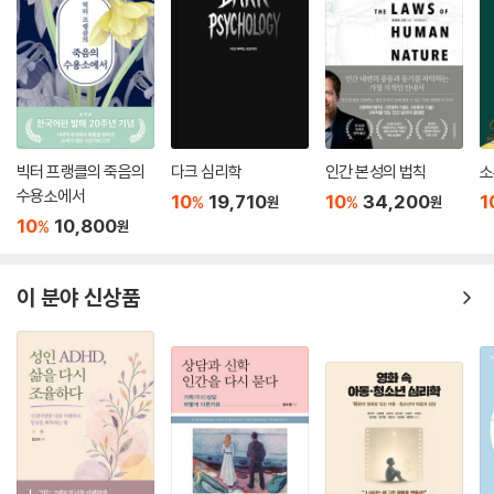
그러니까 이해든 오해든 전부 우리의 상상이자 뇌의 마음이론 회로가 만들
동시킬 수 있다. 서울대에서 수많은 의대생을 사로잡았던 최신 연구들이
어낸 표상이다. 이 사실을 알고 있으면 남을 섣불리 오해하지 않을 것이다.
이번에는 독자를 향해 다시 한번 질문을 던진다. 우리는 정말 타인의 마음
상대에 대한 어떤 상상이 떠오를 때 그것을 함부로 사실로 믿지 않을 것이
을 이해하고 있는가, 아니면 이해하고 있다고 착각하고 있는가.
다.
--- 「공감의 두 얼굴」 중에서
“저 사람은 도대체 왜 저럴까?”
도무지 알 수 없는 다른 이의 마음을 이해하고 싶다면
“나라면 안 그럴 텐데.”
빅터 프랭클의 죽음의
다크 심리학
인간 본성의 법칙
소
이처럼 ‘나라면’ 하고 상상해 보는 것은 좋은 방법이다. 타인에게 공감하기
수용소에서
10
19,710
10
34,200
1
%
%
원
원
우리는 관계에서 갈등이 생기면 자연스럽게 상대방의 성격이나 도덕성부
위해 그 사람의 입장에 나를 대입해 보는 행동이기 때문이다. 그런데 여기
10
10,800
%
원
터 의심한다. 저 사람은 원래 이기적이다, 멍청하다, 나쁘다. 하지만 『타인
서 ‘나라면’이 어디까지 가정하는 것일까? 그 사람 입장에 제대로 들어가
이라는 세계』는 이 익숙한 판단 방식이 뇌의 구조적 한계와 깊이 연결돼 있
보려면 조금 더 철저해야 한다. 이를테면 내 몸도 그 사람의 몸이라고 가정
음을 보여준다. 인간의 뇌는 타인의 행동을 볼 때 그 사람의 ‘의도’를 빠르
이 분야 신상품
해야 한다. 이처럼 몸이 같다면, 당연히 몸 안에 든 뇌도 같아야 한다. 그 뇌
게 추정하도록 진화했지만, 동시에 이 능력은 수많은 오류와 편향을 만들
에 저장된 온갖 기억도 그 사람의 기억으로 바꿔야 한다. 살면서 겪은 모든
어낸다. 홍순범 교수는 마음이론을 통해 우리가 왜 남 탓을 멈추기 어려운
경험 역시 그 사람의 것으로 가정해야 한다. 다시 말해 태어나 자란 가정도
지, 왜 정치적 분열과 혐오가 쉽게 증폭되는지, 왜 가까운 사람일수록 오해
그 사람의 가정이고, 거기서 받은 양육이나 교육도 그 사람이 받은 양육과
가 깊어지는지를 과학적으로 설명한다. 인간의 심리를 ‘성격’이 아니라 ‘뇌
교육이라고 가정해야 한다. 결국에는 내 몸의 모든 분자와 내가 겪은 인생
가 작동하는 방식’으로 이해하고 설명할 때 우리는 세상을 더 주도적이고
의 매 순간이 전부 그 사람의 것으로 대체된다고 가정해야 마땅하다. 이것
구체적으로 바라볼 수 있다.
이 정말로 상대의 입장이 되어보는 것이다. 하지만 그러고 나면, 나도 그 사
람과 똑같이 느끼고 똑같이 행동하지 않을까? 바로 이 통찰을 우리가 남에