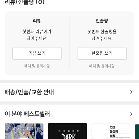
리뷰/한줄평
0
을 수상하며 교육적 성취를 공식적으로 인정받았다.
그런 과정을 통해 청소년으로 성장한 아이는 추상적 표상을 활용할 수 있
게 된다. 가령 자유라는 추상적 표상을 떠올리기 위해 인간의 뇌는 자유와
책의 1장은 다양한 뇌과학·심리학 실험을 통해 ‘타인의 마음을 추론하는 능
리뷰
한줄평
관련 있을 만한 구체적인 경험과 기억을 순식간에 연결 짓는다. 이처럼 추
력’으로서의 마음이론을 소개하고, 뇌의 어떤 영역이 이 능력에 관여하는
상적인 개념을 활용하는 일도 일종의 초능력이라고 볼 수 있다. 그런데 이
첫번째 리뷰어가
첫번째 한줄평을
지를 구체적으로 설명한다. 2장에서는 언어의 미묘한 차이에서 오는 착각
시기의 자녀를 키우는 붑모가 힘든 점 중 하나는, 자녀가 이 새로운 초능력
되어주세요.
남겨주세요.
과 인간의 인지, 기억, 경험이 얼마나 주관적인지 등 흥미로운 연구 결과를
을 부모와 논쟁하는 데 사용할 때가 많다는 사실이다. 그래서 이 시기의 자
통해 우리 마음의 재료가 되는 요소의 오류를 짚어본다. 3장에서는 이러한
녀와는 이전과 다른 새로운 대화법이 필요하다.
리뷰 쓰기
한줄평 쓰기
사실들을 통해 뇌과학적으로 마음을 통제하고 올바른 방향으로 다루는 현
--- 「휴식하는 뇌」 중에서
실적인 방법을 알아본다. 마지막으로 4장에서는 그동안 통찰한 인간의 마
혜택 및 유의사항
혜택 및 유의사항
음을 통해 과학이 아직 밝혀내지 못한 홍순범 교수만의 ‘마음 너머’의 이야
이른바 천직이나 소명이란 굳이 의도하지 않아도 자기도 모르게 새롭고 도
기와 그 가능성을 철학적으로 서술한다.
전적인 요소를 발견해 나가는 활동일지 모른다. 몽상에 덜 빠지며 일할 수
있으면 결국 천직이고 소명인 것은 아닐까. 그 일에 몸담은 지 오랜 시간이
배송/반품/교환 안내
홍순범 교수의 이 마음 수업은, 지금까지는 막연하고 신비로운 인간의 능
지났는데도 여전히 그 일을 할 때는 딴 생각이 들지 않는다면 이는 특별한
력처럼 느껴졌던 ‘타인의 마음을 이해하는 일’을 구체적이고 체계적인 방
행운일 것이다. 하지만 그런 행운을 누리지 못하더라도 괜찮다. 스스로 의
식으로 작동하는 능력임을 의대생들에게 증명해 뜨거운 반응을 일으켰고,
도해서 그렇게 만들어나가면 된다.
이 분야 베스트셀러
무엇보다 현대 뇌과학, 심리학, 정신의학의 정수를 보여준 명강의로 유행
--- 「마음을 돌보는 현실적인 방법」 중에서
했다. 인간의 마음, 즉 나와 타인의 마음을 제대로 이해하는 것은 ‘우리가
무엇을 믿고 무엇을 느끼고 무엇을 오해하고 있는가’를 알아가는 일이다.
마음이론의 작동 원리로 보면 공감과 오해는 동전의 양면처럼 존재한다.
이것을 제대로 알 때 우리는 나와 나의 관계, 나와 타인의 관계를 제대로 작