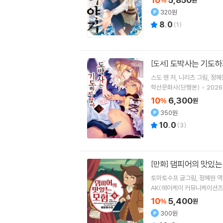
%
원
320원
8.0
(
1
)
도박사는 기도하지
[도서]
스도 렌
저
니리츠
그림
정혜
학산문화사(단행본)
2026.
10
6,300
%
원
350원
10.0
(
3
)
댐피어의 맛있는 
[만화]
토마토수프
글그림
정혜원
역
AK(에이케이 커뮤니케이션즈
10
5,400
%
원
300원