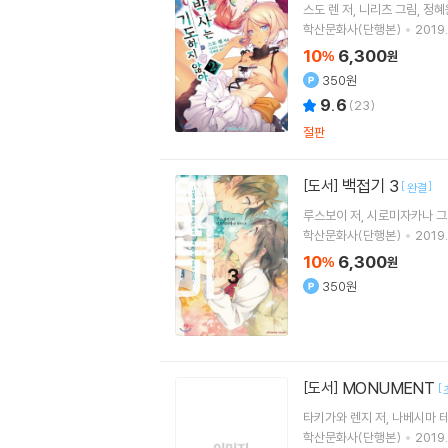
스도 렌
저
니리츠
그림
정혜
학산문화사(단행본)
2019.
10
6,300
%
원
350원
9.6
(
23
)
절판
백접기 3
[도서]
[
]
완결
루스보이
저
시로미자카나
그
학산문화사(단행본)
2019.
10
6,300
%
원
350원
MONUMENT
[도서]
[
타키가와 렌지
저
나베시마 
학산문화사(단행본)
2019.