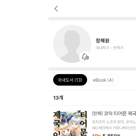
정혜원
국내작가
번역가
국내도서 (13)
eBook (4)
13개
코믹 티어문 제국
[만화]
모치츠키 노조무
원저
모리노
AK(에이케이 커뮤니케이션즈
10
5,850