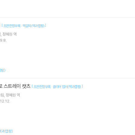
녀
[
]
초판한정부록 : 책갈피(책과랩핑)
림
정혜원
역
9.8.
핑)
로 스트레이 캣츠
[
]
초판한정부록 : 클리어 엽서(책과랩핑)
그림
정혜원
역
12.12.
책과랩핑)