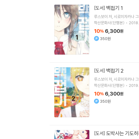
백접기 1
[도서]
루스보이
저
시로미자카나
그
학산문화사(단행본)
2018.
10
6,300
%
원
350원
백접기 2
[도서]
루스보이
저
시로미자카나
그
학산문화사(단행본)
2019.
10
6,300
%
원
350원
도박사는 기도하지
[도서]