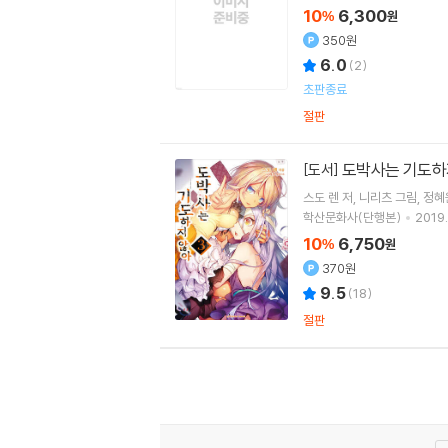
10
6,300
%
원
350원
6.0
(
2
)
초판종료
절판
도박사는 기도하지
[도서]
스도 렌
저
니리츠
그림
정혜
학산문화사(단행본)
2019.
10
6,750
%
원
370원
9.5
(
18
)
절판