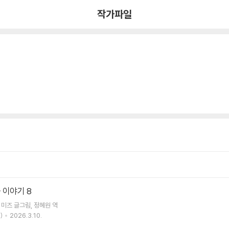
작가파일
 이야기 8
 미즈
글그림
정혜원
역
)
2026.3.10.