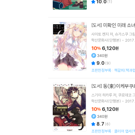
10.0
(
1
)
미확인 미래 소
[도서]
사이토 켄지
저
슈가스쿠
그
학산문화사(단행본)
2017.
10
6,120
%
원
340원
9.0
(
9
)
초판한정부록 : 책갈피(책과랩
동(東)이케부쿠
[도서]
스기이 히카루
저
쿠로데코
학산문화사(단행본)
2017.
10
6,120
%
원
340원
8.7
(
6
)
초판한정부록 : 클리어 엽서(