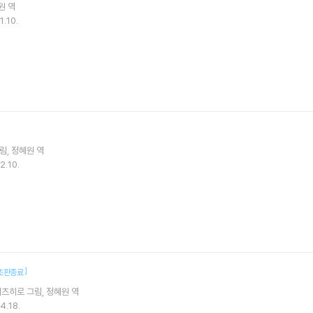
원
역
1.10.
림
정혜원
역
2.10.
]
초판종료
테츠히로
그림
정혜원
역
4.18.