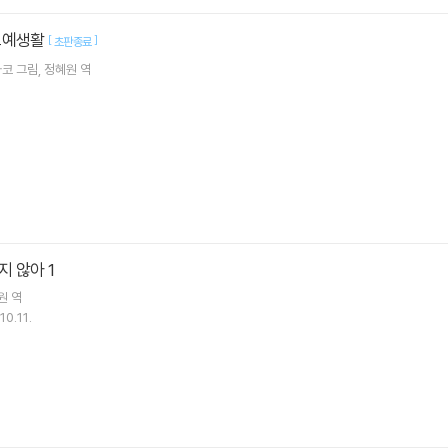
노예생활
[
]
초판종료
사코
그림
정혜원
역
 않아 1
원
역
10.11.