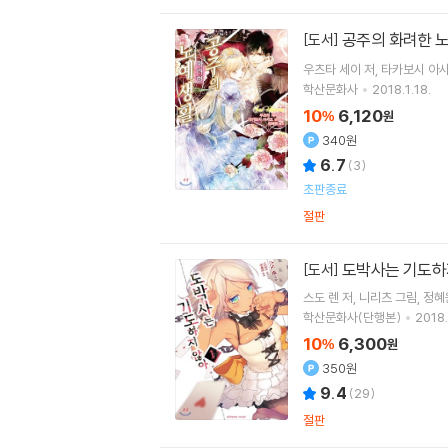
공주의 화려한 
[도서]
우츠타 세이
저
타카보시 아
학산문화사
2018.1.18.
10
6,120
%
원
340원
6.7
(
3
)
초판종료
절판
도박사는 기도하지
[도서]
스도 렌
저
니리츠
그림
정혜
학산문화사(단행본)
2018.
10
6,300
%
원
350원
9.4
(
29
)
절판