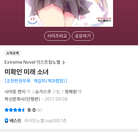
사이즈비교
공유하기
소득공제
Extreme Novel 익스트림노벨
미확인 미래 소녀
초판한정부록 : 책갈피(책과랩핑)
사이토 켄지
저
슈가스쿠
그림
정혜원
역
학산문화사(단행본)
2017.09.08.
9.0
9
베스트
라이트노벨 top100 1주