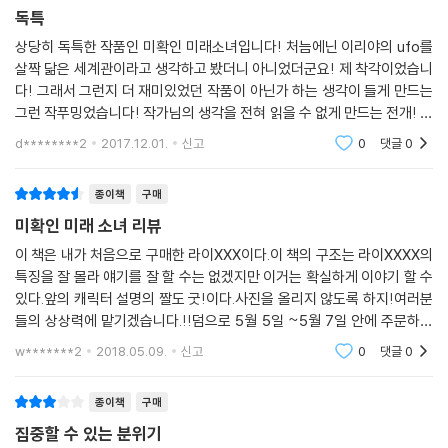
독특
상당히 독특한 작품인 미확인 미래소녀입니다! 처늠에닌 이리야의 ufo를
살짝 닮은 세계관이라고 생각하고 봤더니 아니었더군요! 제 착각이었습니
다! 그래서 그런지 더 재미있었던 작품이 아닌가 하는 생각이 들게 만드는
그런 작푸밍었습니다! 작가님의 생각을 전혀 읽을 수 없게 만드는 전개! 거
기다가 여히로인도 상당히 좋아서 더 재미있었던 작품이 아니었나 하는 생
d********2
2017.12.01.
신고
0
댓글
0
각이 듭니다!
종이책
구매
미확인 미래 소녀 리뷰
이 책은 내가 처음으로 구매한 라이XXX이다.이 책의 구조는 라이XXXX의
특징을 잘 몰라 얘기를 잘 할 수는 없겠지만 이거는 확실하게 이야기 할 수
있다.앞의 캐릭터 설명의 짤도 굿!이다.사진을 올리지 않도록 하지!여러분
들의 상상력에 맡기겠습니다.!!덤으로 5월 5일 ~5월 7일 안에 주문하면
배송비 무료 쿠폰을 받을 수 있다.이제 책을 감상해보록 하죠.슌타로 인물
w*******2
2018.05.09.
신고
0
댓글
0
의 중심으로 사건
종이책
구매
집중할 수 있는 분위기