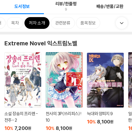
리뷰/한줄평
도서정보
배송/반품/교환
9
개
목차
저자 소개
관련분류
품목정보
Extreme Novel 익스트림노벨
소설 장송의 프리렌 -
천사의 3P(쓰리피스)!
늑대와 양피지 9
일
전주- 2
10
한
10
8,100
%
원
10
7,200
10
8,100
1
%
%
원
원