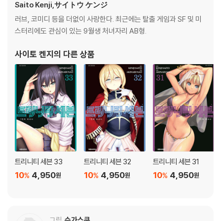
Saito Kenji,サイトウ ケンジ
러브, 코미디 등을 더없이 사랑한다. 최근에는 탈출 게임과 SF 및 미
스터리에도 관심이 있는 9월생 처녀자리 AB형.
사이토 켄지
의 다른 상품
트리니티 세븐 33
트리니티 세븐 32
트리니티 세븐 31
10
4,950
10
4,950
10
4,950
%
%
%
원
원
원
그림
슈가스쿠