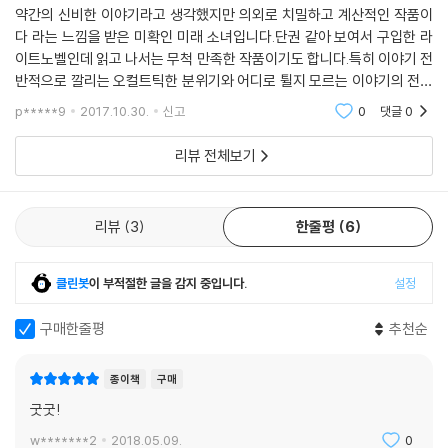
약간의 신비한 이야기라고 생각했지만 의외로 치밀하고 계산적인 작품이
다 라는 느낌을 받은 미확인 미래 소녀입니다.단권 같아 보여서 구입한 라
이트노벨인데 읽고 나서는 무척 만족한 작품이기도 합니다.특히 이야기 전
반적으로 깔리는 오컬트틱한 분위기와 어디로 튈지 모르는 이야기의 전개
가 무척 마음에 들었습니다.주인공이 미래를 본다 라는 점은 라이트노벨이
p*****9
2017.10.30.
신고
0
댓글
0
나 서브컬처 작품
리뷰 전체보기
리뷰
3
한줄평
6
클린봇
이 부적절한 글을 감지 중입니다.
설정
구매한줄평
추천순
종이책
구매
굿굿!
w*******2
2018.05.09.
0