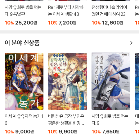
사망 유희로 밥을 먹는
Re : 제로부터 시작하
전생했더니 슬라임이
R
다. 9 특별판
는 이세계 생활 43
었던 건에 대하여 23
는
10
25,200
10
7,200
10
12,600
1
%
%
%
원
원
원
이 분야 신상품
이세계 유유자적 농가 1
버림받은 공작 부인은
사망 유희로 밥을 먹는
데
6
평온한 생활을 희망합
다. 9
는
니다 1
10
9,000
10
9,900
10
7,650
1
%
%
%
원
원
원