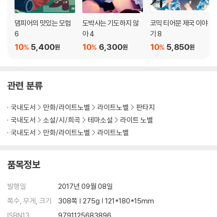
댐피어의 맛있는 모험
도박사는 기도하지 않
코믹 티어문 제국 이야
6
아 4
기 8
10
5,400
10
6,300
10
5,850
%
%
%
원
원
원
관련 분류
국내도서
만화/라이트노벨
라이트노벨
판타지
국내도서
소설/시/희곡
테마소설
라이트 노벨
국내도서
만화/라이트노벨
라이트노벨
품목정보
발행일
2017년 09월 08일
쪽수, 무게, 크기
308쪽 | 275g | 121*180*15mm
ISBN13
9791125683896