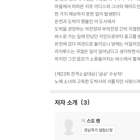
마을에서 따라온 지주 이디스와 그녀의 메이드인 
한 가지 예상하지 못한 일이 발생한다.
온천과 도박이 명물인 이 도시에서
도박을 관장하는 의전장과 부의전장 간의 치열한
바스로 가는 길에 만났던 지인으로부터 충고를 받
온천에 갔다 여관으로 돌아오니 방에는 어질러진
라자루스는 귀찮은 일이 일어났다고 생각하면서도
하지만 그건 음모가 소용돌이치는 바스에서 펼쳐
[제23회 전격소설대상] ‘금상’ 수상작!
노예 소녀와 고독한 도박사의 서툴지만 사랑스러
저자 소개
3
저
스도 렌
관심작가 알림신청