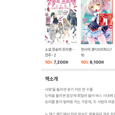
소설 장송의 프리렌 -
천사의 3P(쓰리피스)!
전주- 2
10
10
7,200
10
8,100
%
%
원
원
책소개
사랑’을 둘러싼 광기 어린 한 수를.
도박을 둘러싼 음모에 휘말려 들어 바스 시내에 
승리를 좇아 발버둥 치는 가운데, 두 사람의 마음
노 맨스 랜드에서 입은 부상도 회복되어 겨우 처