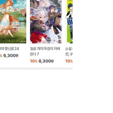
와 향신료 24
일곱 개의 마검이 지배
소설 블루 록 : 싸우기
귀멸의 
한다 7
전, 우리는
즈 10
6,300
%
원
10
6,300
10
7,200
10
7
%
%
%
원
원