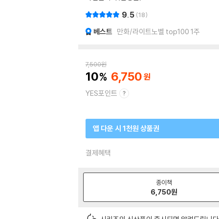
9.5
18
베스트
만화/라이트노벨 top100 1주
7,500
원
10
6,750
YES포인트
앱 다운 시 1천원 상품권
결제혜택
종이책
6,750
원