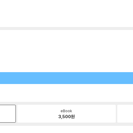
eBook
3,500
원