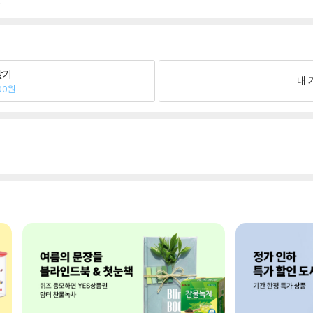
.
팔기
내 
00원