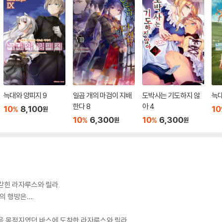
늑대와 양피지 9
일곱 개의 마검이 지배
도박사는 기도하지 않
늑대
한다 8
아 4
10
8,100
10
%
원
10
6,300
10
6,300
%
%
원
원
갇힌 라자루스와 릴라.
의 행방은….
음 목적지였던 바스에 도착한 라자루스와 릴라.