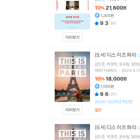
10
21,600
%
원
1,200원
9.3
(
19
)
미리보기
디스 이즈 파리
[도서]
[
김민준
박영희
윤유림
임현
테라(TERRA)
2024.5.17
10
18,000
%
원
1,000원
9.6
(
21
)
2024~2025년 최신판
미리보기
절판
디스 이즈 파리
[도서]
[
김민준
박영희
윤유림
임현