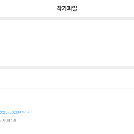
작가파일
]
2025~2026년 최신판
승
저 외 1명
.