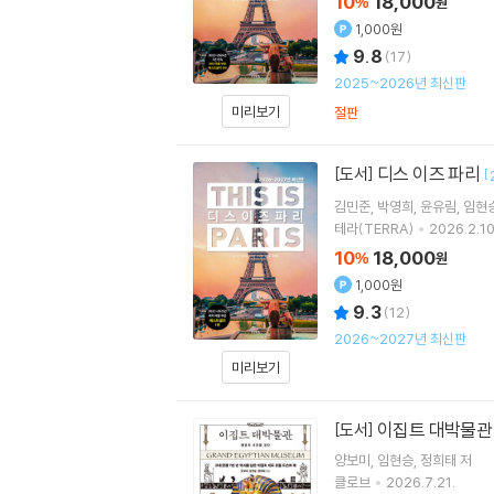
10
18,000
%
원
1,000원
9.8
(
17
)
2025~2026년 최신판
미리보기
절판
디스 이즈 파리
[도서]
[
김민준
박영희
윤유림
임현
테라(TERRA)
2026.2.10
10
18,000
%
원
1,000원
9.3
(
12
)
2026~2027년 최신판
미리보기
이집트 대박물관 
[도서]
양보미
임현승
정희태
저
클로브
2026.7.21.