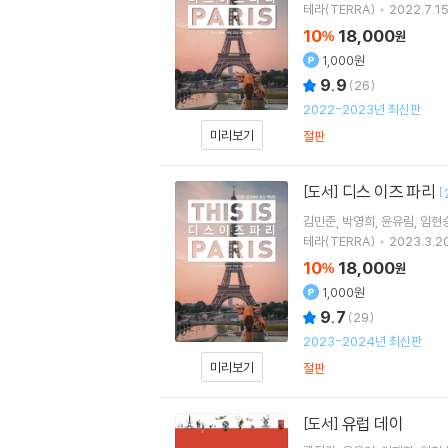
테라(TERRA)
2022.7.15
10
18,000
%
원
1,000원
9.9
(
26
)
2022-2023년 최신판
미리보기
절판
디스 이즈 파리
[도서]
[
김민준
박영희
윤유림
임현
테라(TERRA)
2023.3.20
10
18,000
%
원
1,000원
9.7
(
29
)
2023-2024년 최신판
미리보기
절판
유럽 데이
[도서]