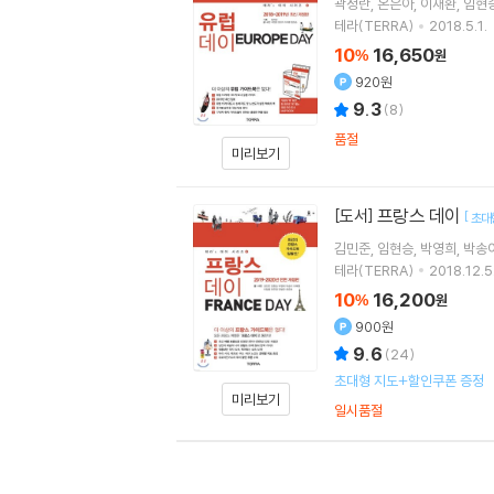
곽정란
온은아
이재환
임현
테라(TERRA)
2018.5.1.
10
16,650
%
원
920원
9.3
(
8
)
품절
미리보기
프랑스 데이
[도서]
[
초대
김민준
임현승
박영희
박송
테라(TERRA)
2018.12.5
10
16,200
%
원
900원
9.6
(
24
)
초대형 지도+할인쿠폰 증정
미리보기
일시품절