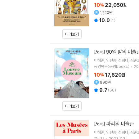
10
22,050
%
원
1,220원
10.0
(
1
)
미리보기
90일 밤의 미술
[도서]
이혜준
임현승
정희태
최준
동양북스(동양books)
20
10
17,820
%
원
990원
9.7
(
66
)
미리보기
파리의 미술관
[도서]
이혜준
임현승
정희태
최준
클로브
2023.7.3.