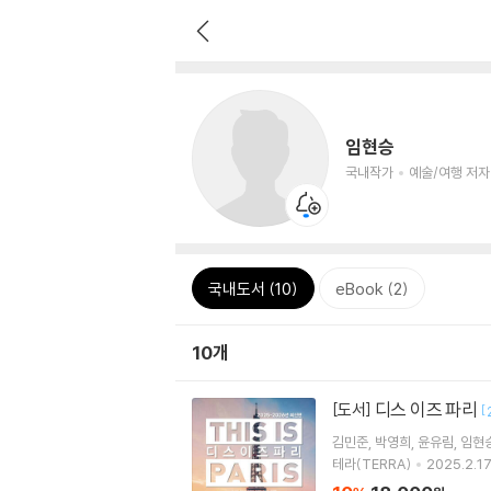
임현승
국내작가
예술/여행 저자
국내도서 (10)
eBook (2)
10개
디스 이즈 파리
[도서]
[
김민준
박영희
윤유림
임현
테라(TERRA)
2025.2.17