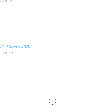
승
저 외 1명
]
형 지도+할인쿠폰 증정
개정판
이
저 외 4명
.
1