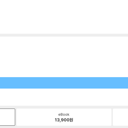
eBook
13,900
원