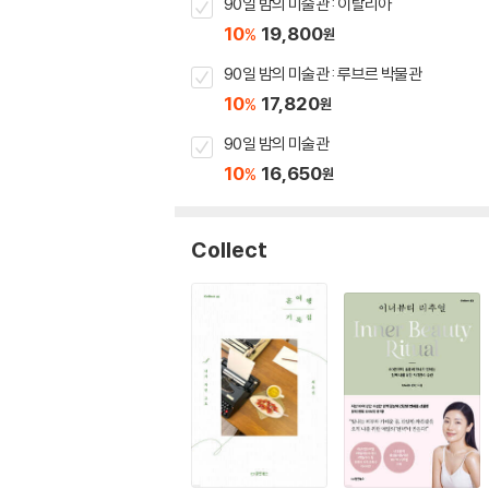
90일 밤의 미술관 : 이탈리아
10
19,800
%
원
90일 밤의 미술관 : 루브르 박물관
10
17,820
%
원
90일 밤의 미술관
10
16,650
%
원
Collect