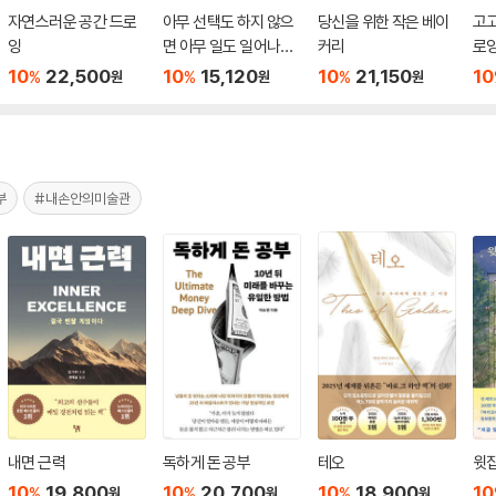
자연스러운 공간 드로
아무 선택도 하지 않으
당신을 위한 작은 베이
고
잉
면 아무 일도 일어나지
커리
로
않아
10
22,500
10
15,120
10
21,150
10
%
%
%
원
원
원
부
#내손안의미술관
내면 근력
독하게 돈 공부
테오
윗집
10
19,800
10
20,700
10
18,900
10
%
%
%
원
원
원