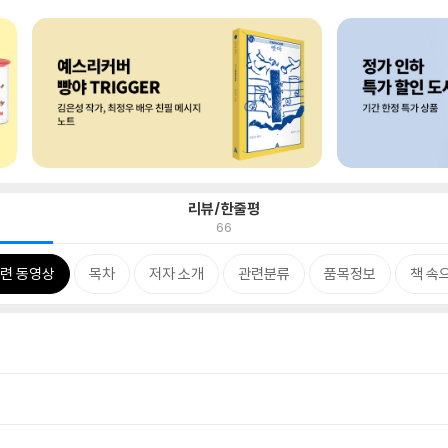
리뷰/한줄평
66
련 동영상
목차
저자 소개
관련분류
품목정보
책 속