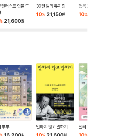
고일러스트 인물 드
30일 밤의 뮤지컬
행복 호르몬
블루밍니
잉
플라워&
10
21,150
10
16,200
%
%
원
원
21,600
10
2
%
%
원
 부부
말하지 않고 말하기
달러구트 꿈 백화점 0
위버멘
16,200
10
21,600
10
16,020
10
1
%
%
%
%
원
원
원