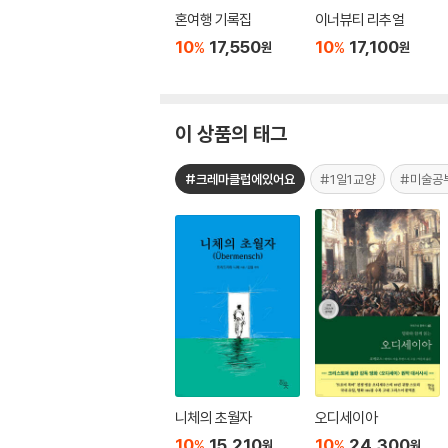
혼여행 기록집
이너뷰티 리추얼
10
17,550
10
17,100
%
%
원
원
이 상품의 태그
#크레마클럽에있어요
#1일1교양
#미술공
니체의 초월자
오디세이아
10
15,210
10
24,300
%
%
원
원