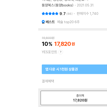
동양북스(동양books)
2021.05.31.
9.7
판매지수
1,740
66
베스트
예술 top20 6주
19,800
원
10
17,820
YES포인트
앱 다운 시 1천원 상품권
결제혜택
종이책
17,820
원