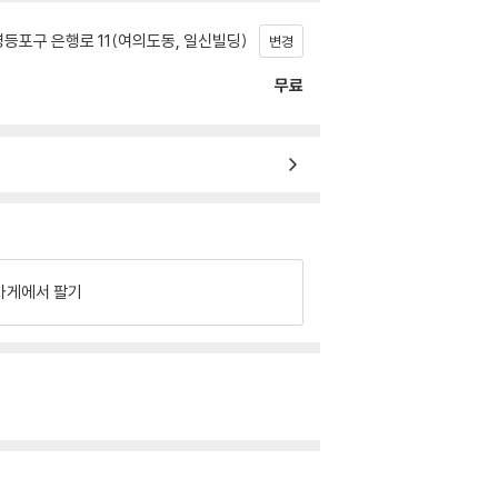
등포구 은행로 11(여의도동, 일신빌딩)
변경
무료
가게에서 팔기