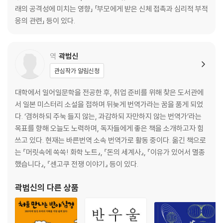
인류 진화는 도파민 덕분?
래의 공격성에 미치는 영향」 「부모에게 받은 신체 접촉과 심리적 부적
활력 스위치! 도파민이 우리의 심신에 가져오는 긍정적 작용
응의 관련」 등이 있다.
도파민과 다른 행복 호르몬의 관계
도파민 과잉 시대 : 의존증의 구조
뒷담화도 도파민 중독?!
역
곽범신
의욕과 열정이 샘솟는 도파민 부스팅
관심작가 알림신청
행복의 기술_ 무엇이든 즐기는 마음가짐으로! / 자유여행을 떠나자 / 상상
만으로 도파민 터지는 장기 계획을 세우자 / 무엇이든 모아보세요! 수집하
대학에서 일어일문학을 전공한 후, 취업 준비를 위해 찾은 도서관에
는 취미를 갖자
서 일본 미스터리 소설을 접하며 뒤늦게 번역가라는 꿈을 품게 되었
다. ‘겸허하되 주눅 들지 않는, 과감하되 자만하지 않는 번역가’라는
Chapter 3
목표를 향해 오늘도 노력하며, 독자들에게 좋은 책을 소개하고자 힘
쓰고 있다. 현재는 바른번역 소속 번역가로 활동 중이다. 옮긴 책으로
신뢰 관계에서 오는 안정감과 깊은 유대감으로
는 『머릿속에 쏙쏙! 화학 노트』, 『돈의 세계사』, 『이유가 있어서 멸종
평온한 행복감을 주는 행복 호르몬 O옥시토신
했습니다』, 『센고쿠 전쟁 이야기』 등이 있다.
유대 호르몬이자 사랑 호르몬
태어나서 죽을 때까지 중요한 역할을 하는 옥시토신
곽범신
의 다른 상품
스트레스 관리에 중요한 호르몬
옥시토신이 선물하는 행복감
스킨십을 할수록 더 많이 행복해진다