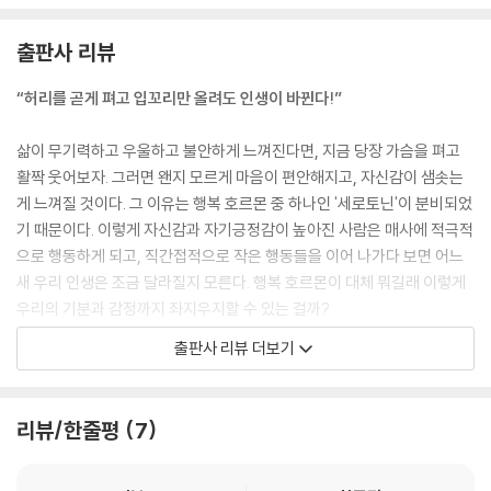
생겨남과 동시에 우리의 삶에 다음과 같은 긍정적인 영향을 미치기 때문입
·온천 / 맛있게 먹으면 엔도르핀이!
니다.
엔도르핀과 다른 행복 호르몬의 관계
출판사 리뷰
기분이 온화해진다. 기운이 충만해진다. 낙관적인 마음을 갖게 된다. 사람
들과의 유대감이 깊어진다. 집중력이 높아진다. 의욕이 생겨난다. 리더십
Chapter 6
“허리를 곧게 펴고 입꼬리만 올려도 인생이 바뀐다!”
스킬이 몸에 밴다. 업무에 자신감이 생긴다.
--- p.20
행복감에 영향을 주는
삶이 무기력하고 우울하고 불안하게 느껴진다면, 지금 당장 가슴을 펴고
성·스트레스·수면 호르몬
활짝 웃어보자. 그러면 왠지 모르게 마음이 편안해지고, 자신감이 샘솟는
여행은 도파민을 샘솟게 하는 최고의 수단입니다. 특히 가고 싶은 목적지
게 느껴질 것이다. 그 이유는 행복 호르몬 중 하나인 '세로토닌'이 분비되었
를 직접 정하고 그곳에 가기 위해 자유롭게 계획을 짜는 자유여행을 추천
우리 몸에서 다양한 기능을 조절하는 수많은 호르몬
기 때문이다. 이렇게 자신감과 자기긍정감이 높아진 사람은 매사에 적극적
합니다.
대표적인 여성 호르몬, 에스트로겐
으로 행동하게 되고, 직간접적으로 작은 행동들을 이어 나가다 보면 어느
어디로 떠나야 할지 모르겠다면, 일단은 자신이 좋아하는 일을 경험할 수
남성 호르몬이자 건강 호르몬, 테스토스테론
새 우리 인생은 조금 달라질지 모른다. 행복 호르몬이 대체 뭐길래 이렇게
있는 행사가 열리는 곳이나 좋아하는 음식을 먹을 수 있는 곳 등을 목적지
스트레스와 DHEA 호르몬
우리의 기분과 감정까지 좌지우지할 수 있는 걸까?
로 삼아봅시다. 그리고 열차, 비행기 또는 배를 타보는 등 그곳에 가는 과정
대표적인 항 스트레스 호르몬, 코르티솔
출판사 리뷰 더보기
도 함께 즐겨봅시다.
신체를 재정비해주는 성장 호르몬
몸과 마음의 균형을 조절하는 행복 호르몬
단, 도파민은 처음에 목표를 달성했을 때 최대한으로 분비된다는 점을 기
수면 유도 호르몬, 멜라토닌
억하세요. 좋아하는 것이라도 같은 체험을 두 번 하면 도파민은 반감해버
도파민, 옥시토신, 세로토닌, 엔도르핀. 누구나 한 번쯤 들어봤을 네 가지
리뷰/한줄평
7
립니다. 그러니 ‘처음’을 한껏 즐기세요.
Chapter 7
호르몬이 바로 ‘행복 호르몬‘이다. 이 호르몬은 각기 다른 역할을 맡아서 우
--- p.78
리의 몸과 마음의 균형을 조절한다. 도파민은 보상이나 기쁨의 감정과 깊
누구나 따라 할 수 있고 바로 행복감을 느낄 수 있는