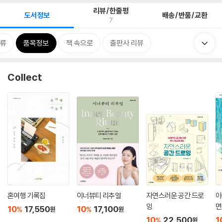
리뷰/한줄평
도서정보
배송/반품/교환
7
류
품목정보
책 속으로
출판사 리뷰
Collect
혼여행 기록집
이너뷰티 리추얼
자연스러운 공간 드로
아
잉
면
10
17,550
10
17,100
%
%
원
원
않
10
22,500
1
%
원