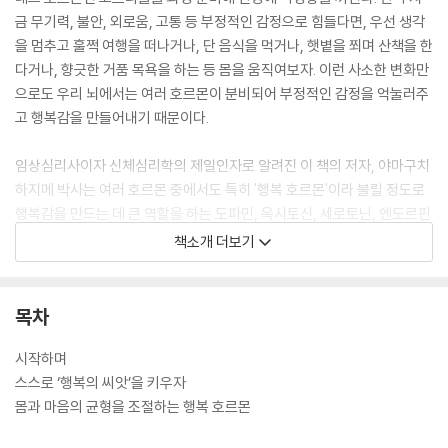
금 무기력, 불안, 외로움, 고통 등 부정적인 감정으로 힘들다면, 우선 생각
을 멈추고 훌쩍 여행을 떠나거나, 단 음식을 먹거나, 햇볕을 쬐며 산책을 한
다거나, 향긋한 거품 목욕을 하는 등 몸을 움직여보자. 이런 사소한 변화만
으로도 우리 뇌에서는 여러 호르몬이 분비되어 부정적인 감정을 억눌러주
고 행복감을 만들어내기 때문이다.
임상심리사이자 신체심리학의 제일인자로 알려진 이 책의 저자, 야마구치
하지메 박사는 여러 호르몬 중에서도 특히 '행복 호르몬'이라 불릴 정도로
행복감을 만드는 데 큰 역할을 하는 도파민, 옥시토신, 세로토닌, 엔도르핀
에 주목했다. 그는 이 책 『행복 호르몬』을 통해 4가지 행복 호르몬의 기능
책소개 더보기
과 역할을 소개하며 일상 속 작은 변화로 누구나 쉽게, 스스로 행복 호르몬
을 만들어낼 수 있다고 말한다. 운동, 균형 잡힌 식사, 바른 자세, 감사의 실
천, 대인 관계 기술 향상 등 그 방법도 다양하다.
목차
4가지 행복 호르몬은 각기 다른 역할을 맡아서 우리의 몸과 마음의 균형을
시작하며
조절하고 있으니, 삶이 무기력할 땐 도파민을, 불만이 많고 스트레스로 힘
스스로 ‘행복의 씨앗’을 키우자
들다면 옥시토신을, 이유도 없이 불안하고 초조하다면 세로토닌을, 몸과
몸과 마음의 균형을 조절하는 행복 호르몬
마음의 회복력이 필요하다면 엔도르핀을 늘려보자. 지금 당신에게 가장 필