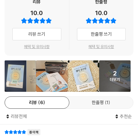
게 연관되어 있으므로 새로운 일에 도전하기 위한 의욕을 낳는 원동력이
리뷰
한줄평
특히 라벤더 오일의 옥시토신 분비 촉진 효과가 크다는 것은 과학적으로도
행복의 기술
되고, ‘유대 호르몬’이라고 불리는 옥시토신은 친한 사람과의 애정이나 신
10.0
10.0
입증되었습니다. 라벤더 향이 옥시토신과 상호작용하여 나타나는 여러 긍
뢰, 친밀감을 촉진시키는 작용을 하며, 세로토닌은 기분을 안정시켜주거
정적인 효과에 대한 연구 결과들이 계속해서 발표되고 있습니다.
PART 1. 행복감을 높이는 일상생활의 힌트
나 수면의 질을 향상시켜주고 스트레스를 완화시켜 긍정적인 마음을 길러
예를 들어 라벤더 향기를 20분 동안 맡게 하면 우울감이나 불안감이 현저
운동하는 습관이 행복감을 만든다
준다. 엔도르핀은 몸과 마음의 고통을 완화해주고 심신의 상태를 ‘가장 바
리뷰 쓰기
한줄평 쓰기
하게 저하된다고 합니다. 이 또한 옥시토신 분비가 촉진된 효과로 보입니
행복의 기술_ 운동 목표를 설정하라 / 중장년층에게는 가벼운 운동을 추
람직한 상태'로 조정해준다.
다. 앞서 언급한 것처럼 옥시토신이 분비되면 세로토닌 신경도 활성화되어
천! / 마음챙김으로 마음의 방황에서 벗어나자
혜택 및 유의사항
혜택 및 유의사항
뇌 안의 세로토닌이 늘어나기 때문입니다.
행복의 기술_ 자동적인 반응 그만두기 / 메타인식으로 시작하는 마음챙김
행복 호르몬은 '성공 호르몬'이라고 불린다. 도파민, 옥시토신, 세로토닌,
--- p.109
마사지는 행복 치트키!
엔도르핀이 분비되면 기분이 온화해질 뿐만 아니라 낙관적이며 기운이 충
행복의 기술_ 셀프 마사지(버터플라이 허그, 수딩 터치, 셀프 태핑, 포어헤
만해지고, 상대방과 유대감이 깊어지고, 집중력이 높아지며, 의욕이 생겨
세로토닌은 앞서 이야기했던 것처럼 우울증과 관련 있는 신경전달물질로,
2
드 태핑)
나고, 리더십 스킬이 몸에 배면서 업무에 대한 자신감이 생겨나기 때문이
부족 시 우울증이나 불안의 원인이 되기도 합니다.
더보기
구강 건강과 행복감
다. 따라서 이 호르몬들의 작용을 이해하고 그 활성도를 촉진시키는 방법
그런데 항중력근과 세로토닌의 작용에 관한 흥미로운 사실이 하나 있습니
행복의 기술_ 행복감을 높이는 이 닦기
을 이해하는 것은 행복한 인생은 물론이고 성공적인 삶을 사는 데 있어서
다. 항중력근을 자극하면 반대로 세로토닌이 분비된다는 것입니다. 쥐를
도 매우 중요하다 할 수 있다. 그렇다면 행복 호르몬을 더 많이, 균형적으로
이용한 동물 실험에서 항중력근에 관여하는 뇌의 부위에 전기 자극을 가하
리뷰
6
한줄평
1
PART 2. 행복감이 높아지는 삶의 자세
분비시키려면 어떻게 해야 할까?
면 뇌 안의 세로토닌 신경이 발화한다는 사실이 밝혀졌죠. 이는 결과적으
당신에게 일은 스트레스인가요?
로 자세를 바르게 하면, 뇌내 세로토닌의 발화가 촉진되어 우울한 기분이
리뷰전체
추천순
감사의 마음은 사람을 움직인다
“누구나 일상의 작은 변화로 행복감을 느낄 수 있다!”
저하되고 마음의 안정을 찾을 수 있다는 의미입니다. 항중력근과 우울증에
행복의 기술_ 감사한 마음에만 초점을 맞추자 / 감사를 전달하자 / 받기보
도파민, 옥시토신, 세로토닌, 엔도르핀으로 행복감을 만드는 최적의 호르
관한 연구 결과를 토대로 더 자세히 알아봅시다. 뉴질랜드의 정신의학자
다 베풀자
종이책
몬 습관