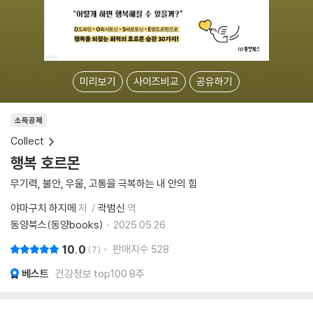
미리보기
사이즈비교
공유하기
소득공제
Collect
행복 호르몬
무기력, 불안, 우울, 고통을 극복하는 내 안의 힘
야마구치 하지메
저
곽범신
역
동양북스(동양books)
2025.05.26.
10.0
판매지수
528
7
베스트
건강정보 top100 8주