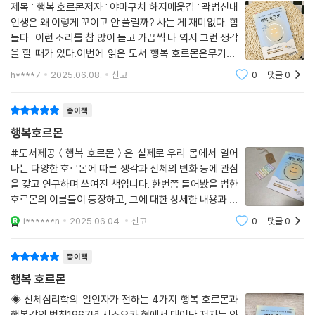
람들의 세로토닌 분비가 감소했다고 합니다. 그 원인은 생활습관에 있고
제목 : 행복 호르몬저자 : 야마구치 하지메옮김 : 곽범신내
인생은 왜 이렇게 꼬이고 안 풀릴까? 사는 게 재미없다. 힘
요. 그도 그럴 것이, 예전과 같은 중노동에서 해방되어 육체적 부담이 적은
들다...이런 소리를 참 많이 듣고 가끔씩 나 역시 그런 생각
생활 환경이 갖춰졌을 뿐만 아니라(운동 부족) 밤낮이 바뀐 생활(햇빛 부
을 할 때가 있다.이번에 읽은 도서 행복 호르몬은무기력,
족), 스트레스, 과도한 업무나 스마트폰 사용 등으로 인한 불규칙적인 생활
불안, 우울, 고통을 극복하는 내 안의 힘 행복 호르몬에 대
(수면 부족) 그리고 가공식품, 인스 턴트 식품 섭취 증가로 인한 영양 부족
h****7
2025.06.08.
신고
0
댓글
0
해서 다룬 도서로 과학적 접근을 하는 도서이다.D 도파민
등 현대의 생활상은 많이 변했습니다. 세로토닌 분비와는 거리가 생겼다고
/ O 옥시토신 / S 세로토닌 / E
볼 수 있지요.
종이책
--- p.147
행복호르몬
#도서제공＜행복 호르몬＞은 실제로 우리 몸에서 일어
특히 ‘흐느끼며’ 우는 경우 그 사람은 타인에게 슬픔의 신호를 보내는 것이
나는 다양한 호르몬에 따른 생각과 신체의 변화 등에 관심
아닙니다. 자기 자신의 스트레스를 완화하기 위해 우는 것이죠. 마사지와
을 갖고 연구하며 쓰여진 책입니다. 한번쯤 들어봤을 법한
같습니다. 가끔가다 부드럽게 피부를 만지는 마사지를 받으면 기분이 좋아
호르몬의 이름들이 등장하고, 그에 대한 상세한 내용과 호
집니다. 이는 가벼운 피부 접촉에 의해 엔도르핀이 분비된 덕분이죠. 그와
르몬이 행복에 미치는 영향. 그리고 어떤 식으로 호르몬을
i******n
2025.06.04.
신고
0
댓글
0
마찬가지로 눈물이 뺨을 타고 흐르는 피부의 감각은 마사지를 받을 때와
끌어올릴 수 있는지에 대해 제시합니다. 무려 30가지나
동일한 효과가 있어서 엔도르핀 분비를 촉진시킬 가능성이 있다는 사실이
되는 행복의 기술을 이야기하고 있으며, 책
종이책
밝혀진 바 있습니다. 이 사실에서 비롯해 미국의 터치 케어 연구자인 필드
는 눈물을 가리켜 ‘셀프 허그’라고 부릅니다.
행복 호르몬
또한, 생리학 연구에 따르면 운다는 행위에는 마음을 정화해주는 작용이
◈ 신체심리학의 일인자가 전하는 4가지 행복 호르몬과
있다고 합니다. 그래서 스트레스를 받았을 때 실컷 눈물을 흘리면 마음과
행복감의 법칙1967년 시즈오카 현에서 태어난 저자는 와