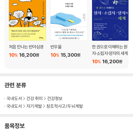
옥시토신은 행복 호르몬의 균형을 잡아준다
스트레스를 낮추고 몸과 마음이 건강해지는 옥시토신 처방전
행복의 기술_ 봉사활동을 하자 / 반려동물은 우리의 삶을 더 나아지게 한
다 / 향기만 맡아도 옥시토신이 뿜뿜, 아로마테라피 / 달콤한 행복! 단 음식
을 먹으면 행복해진다 / 음악 듣기·노래 부르기 / 팬 활동(덕질)을 추천
처음 만나는 반야심경
반우울
한 권으로 이해하는 원
Chapter 4
자·소립자·양자의 세계
10
16,200
10
15,300
%
%
원
원
10
16,200
%
원
마음 균형을 찾아주고
불안과 우울을 떨쳐주는 행복 호르몬 S세로토닌
관련 분류
불안을 느끼기 쉬운 당신에게
세로토닌과 자율신경
국내도서
건강 취미
건강정보
세로토닌이 선물하는 편안한 행복감
국내도서
자기계발
창조적사고/두뇌계발
남과 비교하는 세로토닌의 역할
‘하방 비교’로 자존감을 유지하게 한다?!
척추를 펴는 자세로 세로토닌이 늘어난다
품목정보
인간의 항중력근과 세로토닌