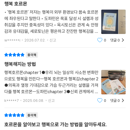
윌크스는 경도에서 중증도 우울증을 진단받은 61명을 ‘평소대로 앉는 그
워라밸로 행복 찾기
행복 호르몬
룹’과 ‘자세를 펴는 그룹’ 두 그룹으로 나눴습니다. 무작위로요. 그 후 그 자
마인드셋을 가진 사람과 그렇지 못한 사람의 차이
이 책은 행복 호르몬의 기능과 역할을 소개하고, 일상 속 작은 변화로 행복
• '행복 호르몬' 저자는 행복이 외부 환경보다 몸속 호르몬
세로 5분 동안 스피치를 하게 하거나 숫자를 세는 문제를 내는 등 스트레
아.묻.따 신체 활동을 늘리자
호르몬을 늘릴 수 있는 방법에 대해 자세히 소개한다. 운동법, 균형 잡힌 식
에 좌우된다고 말한다.• 도파민은 목표 달성 시 설렘과 성
스가 가해지는 과제를 부여했습니다. 참고로 실험 전에는 모든 참가자가
사, 바른 자세, 감사의 실천, 대인관계의 기술 향상 등 방법도 다양하다. 또
취감을 주지만 중독성이 있다.• 옥시토신은 관계 속 안정
현저하게 몸을 앞으로 구부린 자세를 취하고 있었습니다.
행복 패러독스
한 행복감을 저해하는 요인이나 호르몬의 균형을 흐트러뜨리는 요인에도
감과 유대감을, 세로토닌은 평온하고 잔잔한 행복감을 선
실험 결과 ‘자세를 펴는 그룹’의 참가자는 긍정적인 감정이 높아져서 더욱
초점을 맞추어 이를 제어하기 위한 접근법을 제시한다. 그 방법들은 일상
사한다.• 진정한 행복은 이 세 호르몬의 균형을 통해 평범
w******i
2026.07.02.
신고
0
댓글
0
많은 단어를 이야기하게 되었죠. 끙끙대며 고민하는 일도 줄어들었습니다.
한 일상 속에서 찾을 수 있다.https://m.blog.naver.co
의 사소한 변화에 불과하다. 하지만 작은 변화만으로도 우리 뇌는 행복감
특히 가슴을 펴고 어깨의 각도를 수평으로 만드는 자세가 불안감 등의 부
m/PostView.naver?blogId=wonkukki&log
을 만들고, 점차 우리의 인생은 더 나아질 것이다. 행복은 내 안에 있다. 저
종이책
정적 감정을 저하시키는 데 도움을 준다는 사실도 밝혀졌습니다.
멀리 있는(아니, 있을지도 모르는) 환상 속의 행복을 꿈꾸기보다 매일의
--- p.136
행복해지는 방법
일상 속 행복에 집중해보면 어떨까?
행복호르몬chapter 1●우리 뇌는 일상의 사소한 변화만
세로토닌이 부족할 경우 정신적으로 불안정해지고 기분이 우울해지기 시
으로도 행복을 만든다ㅡ행복 호르몬과 행복감chapter 2
작합니다. 또한 스트레스에 의해 짜증이 나고 공격성이 높아지는, 이른바
●의욕과 열정 기대감으로 가슴 두근거리는 설렘을 가져
쉽게 발끈하는 상태가 됩니다. 참을성이 떨어지거나 긴장의 끈이 풀리는
다줄 행복 호르몬ㅡ도파민chapter 3●신뢰 관계에서 오
등 감정을 조절하지 못해 분노를 폭발시키거나 상식을 벗어난 행동을 취하
는 안정감과 깊은 유대감으로 평온한행복감을 주는 행복
k*****7
2025.06.08.
신고
0
댓글
0
호르몬ㅡ옥시토닌chapter 4●마음 균형을 찾아주고 불
게 되는 경우도 있죠. 이미 언급했듯 세로토닌이 불안감이나 긴장, 분노 등
안과 우울을 떨쳐주는 행복호르몬ㅡ세르토닌chapter 5
을 억제해주기 때문입니다.
종이책
세로토닌의 작용이 감소하면 감정을 억제하는 힘이 약해져 쉽게 발끈하게
호르몬을 알아보고 행복으로 가는 방법을 알아두세요.
되는 것이죠. 재활의학부 교수인 고니시 마사요시에 따르면 최근 들어 사