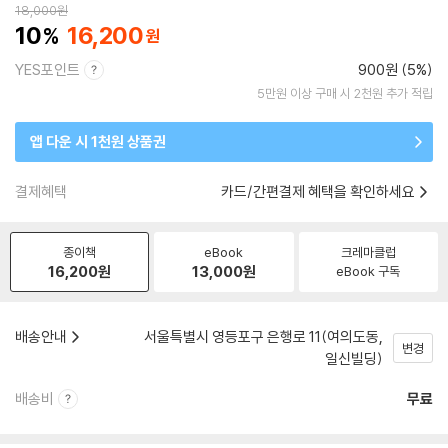
18,000
원
10
16,200
YES포인트
900원 (5%)
5만원 이상 구매 시 2천원 추가 적립
앱 다운 시 1천원 상품권
결제혜택
카드/간편결제 혜택을 확인하세요
종이책
eBook
크레마클럽
16,200
원
13,000
원
eBook 구독
배송안내
서울특별시 영등포구 은행로 11(여의도동,
변경
일신빌딩)
배송비
무료