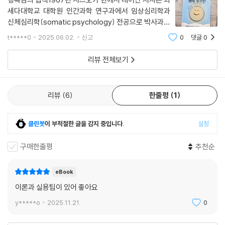
몸의 긴장이 풀리고 다시 일어날 수 있게 되는 것이죠.
세다대학교 대학원 인간과학 연구과에서 임상심리학과
--- p.172
신체심리학(somatic psychology) 전공으로 박사과정
을 수료했습니다. ＜행복 호르몬＞은 인간의 행복감에 큰
t*****0
2025.06.02.
신고
0
댓글
0
영향을 끼치는 4가지 호르몬·신경전달물질인 도파민, 옥
운동의 종류는 어떨까요? 결론부터 말하자면 행복감 증진을 위해 운동을
시토신, 세로토닌, 엔도르핀에 관한 연구 결과와 데이
한다면 유산소 운동이든 무산소 운동이든 그 종류는 상관이 없습니다. 단,
리뷰 전체보기
걷기 등의 유산소 운동이 엔도르핀을 더 많이 생성합니다. 또한 유산소 운
동은 우울증 증상도 경감시켜주므로 우리가 원하는 목적에 더 효과적이라
할 수 있죠.
리뷰
6
한줄평
1
미국의 정신과의사 블루멘탈의 연구에서는 ‘16주 동안 유산소 운동을 계
속하는 것은, 같은 기간 동안 항우울제를 복용하는 약물요법과 유사하게
클린봇
이 부적절한 글을 감지 중입니다.
설정
증상을 경감시켜주는 효과가 있으며 재발도 적다’는 사실이 밝혀졌습니다.
이는 유산 소 운동을 통해 세로토닌이나 도파민도 늘어나기 때문입니다.
구매한줄평
추천순
--- p.221
eBook
행복 호르몬과 마음챙김의 관계를 검토한 연구에 따르면 마음챙김을 실시
이론과 실용팁이 있어 좋아요
할 경우 도파민과 세로토닌이 늘어난다는 사실이 밝혀진 바 있습니다. 마
음챙김을 통해 도파민이 늘어나면 집중력이나 사고의 유연성이 높아지고,
y*****o
2025.11.21.
0
세로토닌의 증가에 의해 마음은 안정적인 상태로 접어드는 것이죠. 게다가