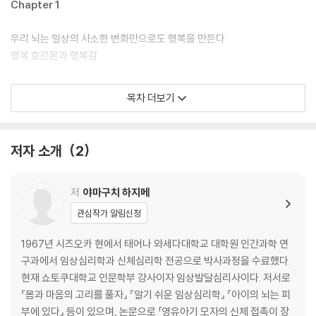
요한 행복 호르몬이 있는가? 그렇다면 이 책에 소개한 최적의 행복 호르몬
Chapter 1
습관을 꾸준히 실천해 일상의 행복을 되찾길 바란다. 행복은 언제나 내 안
에 있다.
우리 뇌는 일상의 사소한 변화만으로도 행복을 만든다
행복 호르몬과 행복감
어떻게 하면 행복해질 수 있을까?
목차 더보기
행복 호르몬이자 성공 호르몬 DOSE
“당신은 어떤 순간에 행복한 기분을 느낍니까?”
행복 호르몬은 인류의 오래된 생존 전략이다!?
저자 소개
2
나이에 따라 행복감도 변한다
Chapter 2
저
야마구치 하지메
관심작가 알림신청
의욕과 열정, 기대감으로 가슴 두근거리는
설렘을 가져다줄 행복 호르몬 D도파민
1967년 시즈오카 현에서 태어나 와세다대학교 대학원 인간과학 연
구과에서 임상심리학과 신체심리학 전공으로 박사과정을 수료했다.
도파민은 ‘쾌락물질’이 아니다
현재 쇼토쿠대학교 인문학부 강사이자 임상발달심리사이다. 저서로
도파민이 선물하는 두근거리는 행복감
『몸과 마음의 고리를 풀자』 『알기 쉬운 임상심리학』 『아이의 뇌는 피
‘보상예측오차’의 메커니즘
부에 있다』 등이 있으며, 논문으로 「영유아기 모자의 신체 접촉이 장