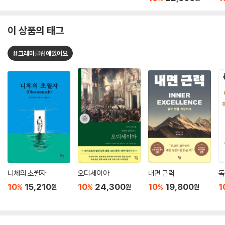
이 상품의 태그
#크레마클럽에있어요
니체의 초월자
오디세이아
내면 근력
독
10
15,210
10
24,300
10
19,800
1
%
%
%
원
원
원