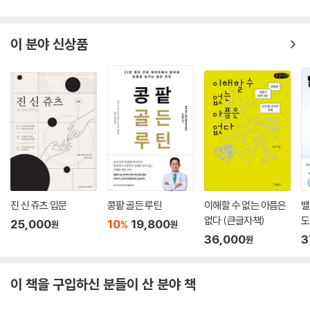
이 분야 신상품
진 신 쥬츠 입문
콩팥 골든 루틴
이해할 수 없는 아픔은
밸
없다 (큰글자책)
도
25,000
10
19,800
%
원
원
36,000
3
원
이 책을 구입하신 분들이 산 분야 책