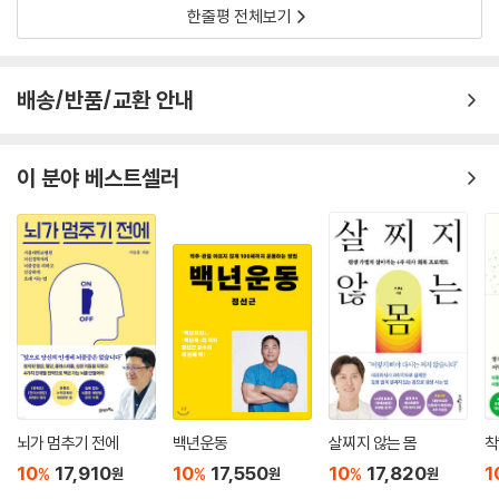
세로토닌의 대사물인 멜라토닌이 증가해 수면의 질이 향상됩니다.
한줄평 전체보기
또한 세로토닌이 증가함에 따라 항 스트레스 호르몬인 코르티솔과 노르아
드레날린은 감소해 스트레스도 줄어듭니다.
--- p.227
배송/반품/교환 안내
일하는 방식, 일을 바라보는 관점은 우리의 행복감에 크게 영향을 미칩니
다. 여기서는 네 가지 행복 호르몬과 일을 바라보는 관점과의 관계를 살펴
이 분야 베스트셀러
보겠습니다.
우선 도파민은 목표를 정하고 그것을 달성하고자 할 때 분비되죠. ‘일’이라
는 관점에서 보자면, 특히 하고 있는 일이 즐겁다라고 느낄 때 많이 분비됩
니다.
‘일이 즐겁다니 말도 안 돼’라는 목소리가 들려오는 듯하네요.
설령 즐겁지 않더라도 조금이라도 ‘즐길 수 있는’ 방법을 생각해보세요. 단
조롭고 지루하다면 ‘오늘은 한 시간 동안 여기까지 해 봐야지’ 하고 목표를
정해 놓고 시작하면 목표 달성을 위해 도파민이 분비되면서 의욕도 생겨날
겁니다.
--- p.241
뇌가 멈추기 전에
백년운동
살찌지 않는 몸
착
10
17,910
10
17,550
10
17,820
1
%
%
%
원
원
원