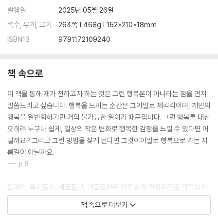
다른 행복 호르몬의 과도한 활동을 조절하는 세로토닌
발행일
2025년 05월 26일
기분이 좋아지고 마음이 평온해지는 세로토닌 습관
쪽수, 무게, 크기
264쪽 | 468g | 152*210*18mm
행복의 기술_ 리듬 운동1(걷기) / 리듬 운동2(호흡) / 식사(특히 아침) /
햇빛 쬐기
ISBN13
9791172109240
세로토닌이 부족하면 쉽게 발끈한다!?
책 속으로
Chapter 5
이 책을 통해 제가 전하고자 하는 것은 그런 행복론이 아니라는 점을 먼저
자연 치유력으로 아픔을 완화하고
말씀드리고 싶습니다. 행복을 느끼는 순간은 그야말로 제각각이며, 개인의
활력을 되찾아주는 행복 호르몬 E엔도르핀
행복을 일반화하기란 거의 불가능한 일이기 때문입니다. 그런 행복론 대신
오히려 누구나 쉽게, 일상의 작은 변화로 행복한 감정을 느낄 수 있다면 어
고통은 없어지고 행복감이 감돈다
떨까요? 그리고 그런 방법을 찾게 된다면 그것이야말로 행복으로 가는 지
체내에서 분비되는 모르핀, 진통 효과는 6.5배!
름길이 아닐까요.
아픔을 억눌러 생존 확률을 높이는 호르몬
--- p.6
대인 관계와 깊게 관련된 엔도르핀이 선물하는 행복감
엔도르핀은 심리적 고통도 완화한다
도파민, 옥시토신, 세로토닌, 엔도르핀은 자주 함께 언급되므로 각각의 머
‘신체 동조’와 엔도르핀
리글자를 따 ‘DOSE’라고 불리는 경우가 많습니다. 또한 다른 별칭으로 ‘성
몸과 마음의 자연 치유력을 깨우는 일상 속 엔도르핀 테라피
책 속으로 더보기
공 호르몬’ 이라 불리기도 하는데요. DOSE가 분비되면 뇌에서 행복감이
행복의 기술_ 노래하기(음악) / 춤추기 / 웃기 / 울기 / 요가 / 사우나·입욕