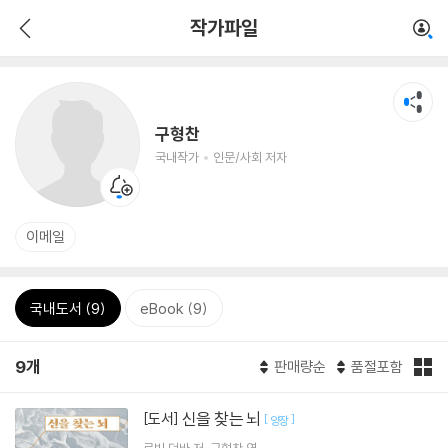
작가파일
구형찬
국내작가
인문/사회 저자
이메일
국내도서 (9)
eBook (9)
9개
판매량순
품절포함
신을 찾는 뇌
[도서]
[
]
양장