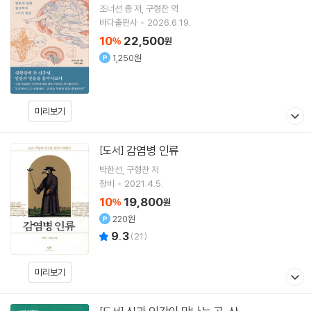
조너선 종
저
구형찬
역
바다출판사
2026.6.19.
10
22,500
%
원
1,250원
미리보기
감염병 인류
[도서]
박한선
구형찬
저
창비
2021.4.5.
10
19,800
%
원
220원
9.3
(
21
)
미리보기