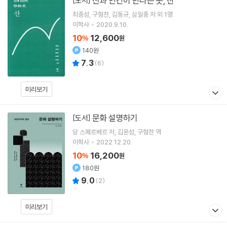
신과 인간이 만나는 곳, 산
[도서]
최종성
구형찬
김동규
심일종
저 외 1명
이학사
2020.9.10.
10
12,600
%
원
140원
7.3
(
6
)
미리보기
문화 설명하기
[도서]
당 스페르베르
저
김윤성
구형찬
역
이학사
2022.12.20.
10
16,200
%
원
180원
9.0
(
2
)
미리보기