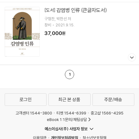
감염병 인류 (큰글자도서)
[도서]
구형찬
박한선
저
창비
2021.9.15.
37,000
원
1
로그인
최근 본 상품
주문/배송
고객센터 1544-3800
티켓 1544-6399
중고샵 1566-4295
eBook 1:1문의/채팅상담
예스이십사(주) 사업자 정보
이용약관
개인정보처리방침
청소년보호정책