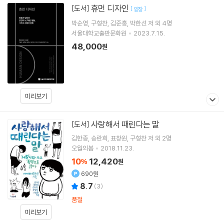
휴먼 디자인
[도서]
[
]
양장
박순영
구형찬
김준홍
박한선
저 외 4명
서울대학교출판문화원
2023.7.15.
48,000
원
미리보기
사랑해서 때린다는 말
[도서]
김한종
송란희
표창원
구형찬
저 외 2명
오월의봄
2018.11.23.
10
12,420
%
원
690원
8.7
(
3
)
품절
미리보기