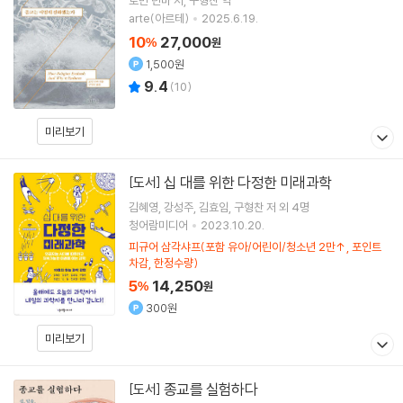
로빈 던바
저
구형찬
역
arte(아르테)
2025.6.19.
10
27,000
%
원
1,500원
9.4
(
10
)
미리보기
십 대를 위한 다정한 미래과학
[도서]
김혜영
강성주
김효임
구형찬
저 외 4명
청어람미디어
2023.10.20.
피규어 삼각샤프(포함 유아/어린이/청소년 2만↑, 포인트
차감, 한정수량)
5
14,250
%
원
300원
미리보기
종교를 실험하다
[도서]