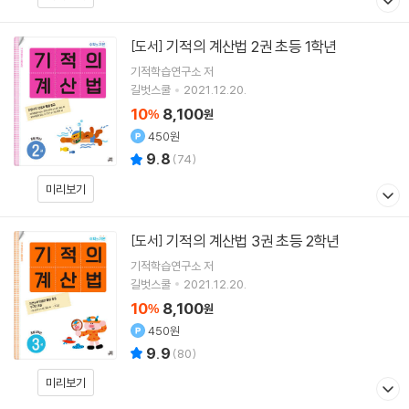
기적의 계산법 2권 초등 1학년
[도서]
기적학습연구소
저
길벗스쿨
2021.12.20.
10
8,100
%
원
450원
9.8
(
74
)
미리보기
기적의 계산법 3권 초등 2학년
[도서]
기적학습연구소
저
길벗스쿨
2021.12.20.
10
8,100
%
원
450원
9.9
(
80
)
미리보기