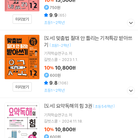
750원
9.9
(
65
)
미리보기
초등1~2학년
맞춤법 절대 안 틀리는 기적특강 받아쓰
[도서]
기
[
]
초등1~2학년
기적학습연구소
저
길벗스쿨
2023.1.1.
10
10,800
%
원
600원
9.8
(
106
)
미리보기
초등1~2학년
요약독해의 힘 3권
[도서]
[
]
초등 5·6학년
기적학습연구소
저
길벗스쿨
2024.11.18.
10
10,800
%
원
600원