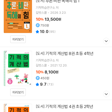
추론·비판 독해의 힘 1
[도서]
기적학습연구소
저
길벗스쿨
2026.3.23.
10
13,500
%
원
750원
10.0
(
95
)
미리보기
기적의 계산법 8권 초등 4학년
[도서]
기적학습연구소
저
길벗스쿨
2021.12.20.
10
8,100
%
원
450원
9.7
(
73
)
미리보기
기적의 계산법 4권 초등 2학년
[도서]