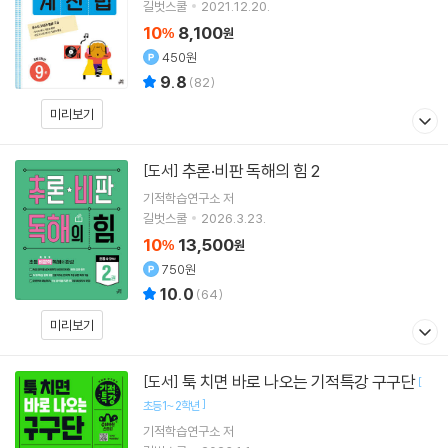
길벗스쿨
2021.12.20.
10
8,100
%
원
450원
9.8
(
82
)
미리보기
추론·비판 독해의 힘 2
[도서]
기적학습연구소
저
길벗스쿨
2026.3.23.
10
13,500
%
원
750원
10.0
(
64
)
미리보기
툭 치면 바로 나오는 기적특강 구구단
[도서]
[
]
초등1~2학년
기적학습연구소
저