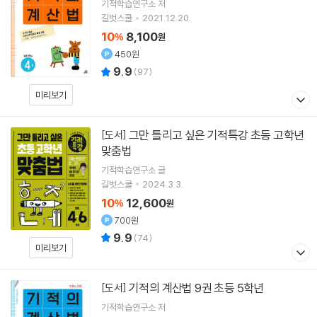
기적학습연구소
저
길벗스쿨
2021.12.20.
10
8,100
%
원
450원
9.9
(
97
)
미리보기
그만 틀리고 싶은 기적특강 초등 고학년
[도서]
맞춤법
기적학습연구소
글
길벗스쿨
2024.3.3.
10
12,600
%
원
700원
9.9
(
74
)
미리보기
기적의 계산법 9권 초등 5학년
[도서]
기적학습연구소
저