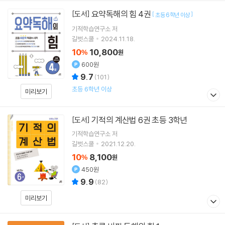
요약독해의 힘 4권
[도서]
[
]
초등 6학년 이상
기적학습연구소
저
길벗스쿨
2024.11.18.
10
10,800
%
원
600원
9.7
(
101
)
초등 6학년 이상
미리보기
기적의 계산법 6권 초등 3학년
[도서]
기적학습연구소
저
길벗스쿨
2021.12.20.
10
8,100
%
원
450원
9.9
(
82
)
미리보기