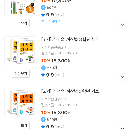
10
10,800
%
원
600원
9.9
(
292
)
초등 3·4학년
미리보기
기적의 계산법 3학년 세트
[도서]
기적학습연구소
저
길벗스쿨
2021.12.20.
10
15,300
%
원
850원
미리보기
9.9
(
255
)
기적의 계산법 2학년 세트
[도서]
기적학습연구소
저
길벗스쿨
2021.12.20.
10
15,300
%
원
850원
미리보기
9.9
(
267
)