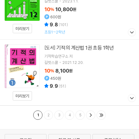
길벗스쿨
2023.1.1.
10
10,800
%
원
600원
9.8
(
101
)
미리보기
초등1~2학년
기적의 계산법 1권 초등 1학년
[도서]
기적학습연구소
저
길벗스쿨
2021.12.20.
10
8,100
%
원
450원
9.9
(
51
)
미리보기
1
2
3
4
5