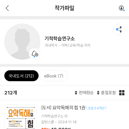
작가파일
기적학습연구소
국내작가
어학/교육/학습 저자
국내도서 (212)
eBook (7)
212개
판매량순
품절포함
요약독해의 힘 1권
[도서]
[
]
초등 3·4학년
기적학습연구소
저
길벗스쿨
2024.11.18.