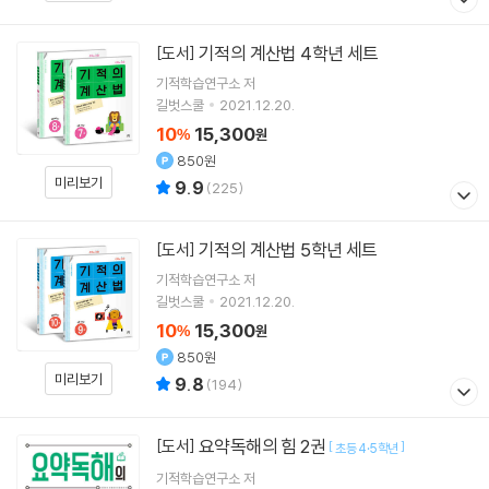
기적의 계산법 4학년 세트
[도서]
기적학습연구소
저
길벗스쿨
2021.12.20.
10
15,300
%
원
850원
미리보기
9.9
(
225
)
기적의 계산법 5학년 세트
[도서]
기적학습연구소
저
길벗스쿨
2021.12.20.
10
15,300
%
원
850원
미리보기
9.8
(
194
)
요약독해의 힘 2권
[도서]
[
]
초등 4·5학년
기적학습연구소
저