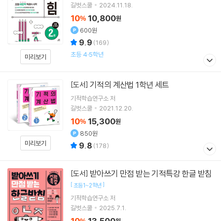
길벗스쿨
2024.11.18.
10
10,800
%
원
600원
9.9
(
169
)
초등 4·5학년
미리보기
기적의 계산법 1학년 세트
[도서]
기적학습연구소
저
길벗스쿨
2021.12.20.
10
15,300
%
원
850원
미리보기
9.8
(
178
)
받아쓰기 만점 받는 기적특강 한글 받침
[도서]
[
]
초등1~2학년
기적학습연구소
저
길벗스쿨
2025.7.1.
10
13,500
%
원