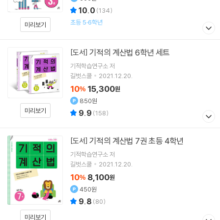
10.0
(
134
)
초등 5·6학년
미리보기
기적의 계산법 6학년 세트
[도서]
기적학습연구소
저
길벗스쿨
2021.12.20.
10
15,300
%
원
850원
미리보기
9.9
(
158
)
기적의 계산법 7권 초등 4학년
[도서]
기적학습연구소
저
길벗스쿨
2021.12.20.
10
8,100
%
원
450원
9.8
(
80
)
미리보기