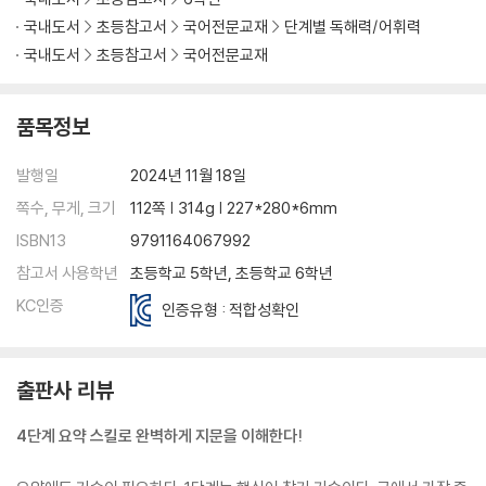
국내도서
초등참고서
국어전문교재
단계별 독해력/어휘력
국내도서
초등참고서
국어전문교재
품목정보
발행일
2024년 11월 18일
쪽수, 무게, 크기
112쪽 | 314g | 227*280*6mm
ISBN13
9791164067992
참고서 사용학년
초등학교 5학년, 초등학교 6학년
KC인증
인증유형 : 적합성확인
출판사 리뷰
4단계 요약 스킬로 완벽하게 지문을 이해한다!