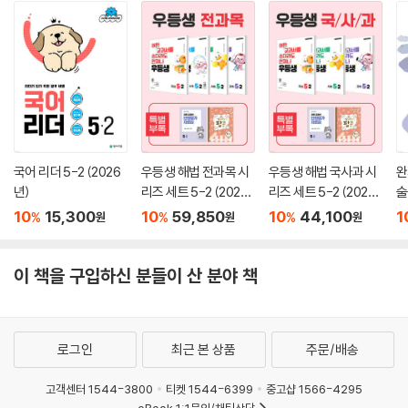
국어 리더 5-2 (2026
우등생 해법 전과목 시
우등생 해법 국사과 시
완
년)
리즈 세트 5-2 (2026
리즈 세트 5-2 (2026
술
년)
년)
10
15,300
10
59,850
10
44,100
1
%
%
%
원
원
원
이 책을 구입하신 분들이 산 분야 책
로그인
최근 본 상품
주문/배송
고객센터 1544-3800
티켓 1544-6399
중고샵 1566-4295