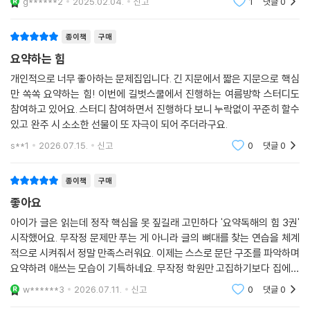
g******2
2025.02.04.
신고
1
댓글
0
종이책
구매
요약하는 힘
개인적으로 너무 좋아하는 문제집입니다. 긴 지문에서 짧은 지문으로 핵심
만 쏙쏙 요약하는 힘! 이번에 길벗스쿨에서 진행하는 여름방학 스터디도
참여하고 있어요. 스터디 참여하면서 진행하다 보니 누락없이 꾸준히 할수
있고 완주 시 소소한 선물이 또 자극이 되어 주더라구요.
s**1
2026.07.15.
신고
0
댓글
0
종이책
구매
좋아요
아이가 글은 읽는데 정작 핵심을 못 짚길래 고민하다 '요약독해의 힘 3권'
시작했어요. 무작정 문제만 푸는 게 아니라 글의 뼈대를 찾는 연습을 체계
적으로 시켜줘서 정말 만족스러워요. 이제는 스스로 문단 구조를 파악하며
요약하려 애쓰는 모습이 기특하네요. 무작정 학원만 고집하기보다 집에서
이런 교재로 논리적인 독해 습관 잡아주니 독해 실력이 눈에 띄게 탄탄해
w******3
2026.07.11.
신고
0
댓글
0
졌어요. 기초