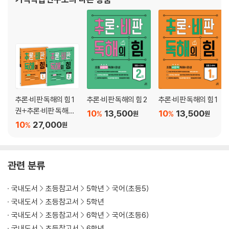
적특강 시계보기』, 『30일 완성 한글 총
추론·비판 독해의 힘 1
추론·비판 독해의 힘 2
추론·비판 독해의 힘 1
권+추론·비판 독해의
10
13,500
10
13,500
%
%
원
원
힘 2권
10
27,000
%
원
관련 분류
국내도서
초등참고서
5학년
국어(초등5)
국내도서
초등참고서
5학년
국내도서
초등참고서
6학년
국어(초등6)
국내도서
초등참고서
6학년