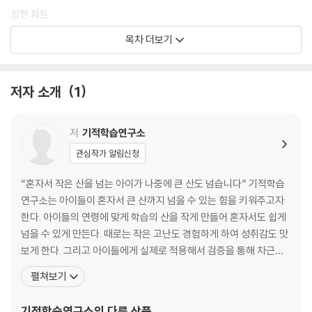
실전 파트
목차 더보기
6~30DAY
저자 소개
1
저
기적학습연구소
관심작가 알림신청
“혼자서 작은 산을 넘는 아이가 나중에 큰 산도 넘습니다” 기적학습
연구소는 아이들이 혼자서 큰 산까지 넘을 수 있는 힘을 키워주고자
한다. 아이들의 연령에 맞게 학습의 산을 작게 만들어 혼자서도 쉽게
넘을 수 있게 만든다. 때로는 작은 고난도 경험하게 하여 성취감도 맛
보게 한다. 그리고 아이들에게 실제로 적용해서 검증을 통해 차근차
근 책을 만들어 간다. 아이가 주인공인 기적학습연구소의 대표 저작
펼쳐보기
물은 『기적의 계산법』, 『기적의 계산법 응용up』, 『기적의 문제 해결
법』, 『툭 치면 바로 나오는 기적특강 구구단』, 『딱 보면 바로 아는 기
기적학습연구소
의 다른 상품