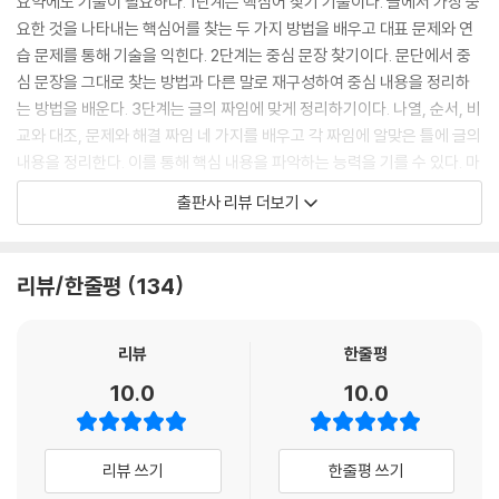
요약에도 기술이 필요하다. 1단계는 핵심어 찾기 기술이다. 글에서 가장 중
요한 것을 나타내는 핵심어를 찾는 두 가지 방법을 배우고 대표 문제와 연
습 문제를 통해 기술을 익힌다. 2단계는 중심 문장 찾기이다. 문단에서 중
심 문장을 그대로 찾는 방법과 다른 말로 재구성하여 중심 내용을 정리하
는 방법을 배운다. 3단계는 글의 짜임에 맞게 정리하기이다. 나열, 순서, 비
교와 대조, 문제와 해결 짜임 네 가지를 배우고 각 짜임에 알맞은 틀에 글의
내용을 정리한다. 이를 통해 핵심 내용을 파악하는 능력을 기를 수 있다. 마
지막 단계는 한두 문장으로 요약하기이다. 앞 단계에서 찾은 핵심 내용을
출판사 리뷰 더보기
나만의 언어로 정리하는 요약하기 단계에서는 쓰기 능력까지 기를 수 있
다.
리뷰/한줄평
134
사회부터 미술까지, 교과 연계 지문으로 학교 성적까지 잡는다!
요약독해 능력은 교과 학습력과도 밀접한 관계가 있다. 공부는 주어진 자
리뷰
한줄평
료나 정보에서 중요한 부분을 찾는 일에서 시작하는데 학생들에게 주어진
10.0
10.0
텍스트는 ‘교과서’이다. 시험에서도 교과서를 기본으로 중요한 부분에 대
해 묻는 문제가 출제된다. 결국 제대로 공부한다는 것은 텍스트의 핵심을
스스로 찾고 정리하여 기억하는 것을 의미하고, 스스로 핵심을 찾고 정리
리뷰 쓰기
한줄평 쓰기
하는 것은 요약독해 과정과 같다. 그래서 요약독해는 성적과 직결될 수밖