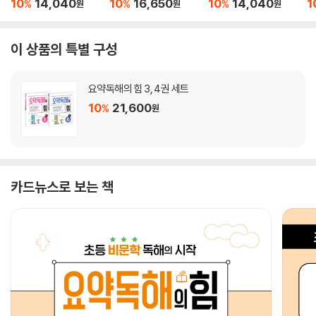
10
14,040
10
16,650
10
14,040
1
%
%
%
원
원
원
이 상품의 특별 구성
요약독해의 힘 3, 4권 세트
10
21,600
%
원
카드뉴스로 보는 책