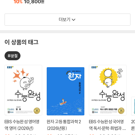
10
10,800
%
원
더보기
이 상품의 태그
#분철
EBS 수능완성 영어영
완자 고등 통합과학 2
EBS 수능완성 국어영
2
역 영어 (2026년)
(2026년용)
역 독서·문학·화법과 작
론
문 (2026년)
(