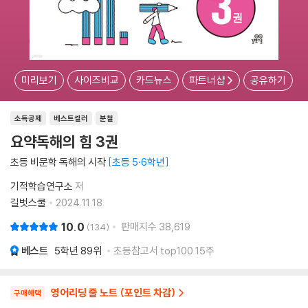
미리보기
사이즈비교
카드뉴스
파트너샵
공유하기
소득공제
베스트셀러
분철
요약독해의 힘 3권
초등 비문학 독해의 시작
초등 5·6학년
기적학습연구소
저
길벗스쿨
2024.11.18.
10.0
판매지수
38,619
134
베스트
5학년
89위
초등참고서 top100 15주
영어리딩 줄 노트 (포인트 차감)
구매혜택