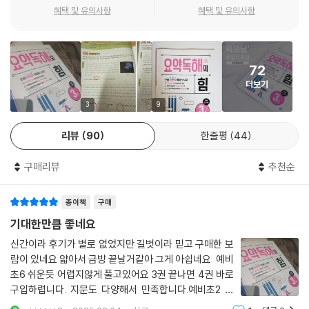
에 없고, 학생들은 기본적으로 교과서를 읽는 힘이 있어야 한다. 실전 파트
혜택 및 유의사항
혜택 및 유의사항
에서는 국어, 수학, 사회, 과학, 도덕, 체육, 음악, 미술 과목 등의 연계 지문
이 수록되어 있다. 다양한 글을 읽고 요약해 보는 활동은 교과서를 읽어 내
는 힘을 자연스럽게 길러 준다.
72
더보기
지문 구조 분석 훈련으로 글을 시각화함으로써 핵심을 간파한다!
3
9
글의 구조를 시각화하여 정리하는 활동은 어려운 글의 내용을 스스로 정리
리뷰
90
한줄평
44
할 수 있게 도와주는 읽기 전략이다. 지문 구조 분석 훈련은 독해력을 향상
시키는 효과적인 도구이기도 하다. 나열 짜임, 순서 짜임, 비교와 대조 짜
구매리뷰
추천순
임, 문제와 해결 짜임의 글을 읽어 보고 틀에 핵심 내용을 찾아 넣으면서 글
의 구조를 시각화하는 과정은 글을 더 쉽고 빠르게 이해할 수 있게 도와준
종이책
구매
다.
기대한만큼 좋네요
신간이라 후기가 별로 없었지만 길벗이라 믿고 구매한 보
람이 있네요 얇아서 금방 끝날거같아 그게 아쉽네요 예비
초6 쉬운듯 어렵지않게 풀고있어요 3권 끝나면 4권 바로
구입하렵니다. 지문도 다양해서 만족합니다.예비초2 동
생것도 사야겠네요