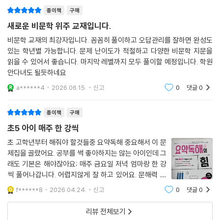
종이책
구매
새로운 비문학 위주 교재입니다.
비문학 교재의 최강자입니다. 꼼꼼히 풀이하고 오답관리를 잘하면 완성도
있는 학년별 가능합니다. 문제 난이도가 적절하고 다양한 비문학 지문을
읽을 수 있어서 좋습니다. 마지막 레벨까지 모두 풀이할 예정입니다. 학원
안다녀도 될듯하네요
a******4
2026.06.15.
신고
0
댓글
0
종이책
구매
초5 아이 매주 한 강씩
초 고학년부터 해줘야 할것들중 요약독해 중요해서 이 문
제집을 골랐어요. 공부를 썩 좋아하지는 않는 아이인데 그
래도 기본은 해야잖아요; 매주 금요일 저녁 엄마랑 한 강
씩 풀어나갑니다. 어렵지않게 잘 하고 있어요. 문해력 레
벨업되는 힘 시리즈 문제집 다 좋아서 순차적으로 풀어보
f******8
2026.04.24.
신고
0
댓글
0
게 하려구요
리뷰 전체보기