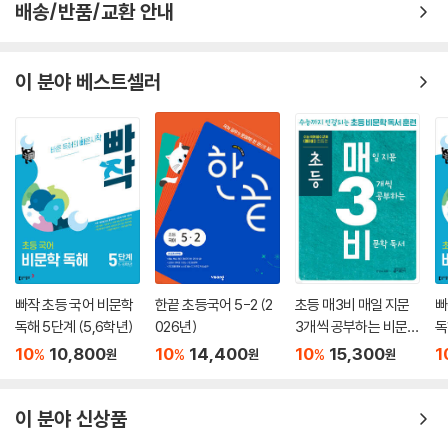
배송/반품/교환 안내
이 분야 베스트셀러
빠작 초등 국어 비문학
한끝 초등국어 5-2 (2
초등 매3비 매일 지문
빠
독해 5단계 (5,6학년)
026년)
3개씩 공부하는 비문학
독
독서
10
10,800
10
14,400
10
15,300
1
%
%
%
원
원
원
이 분야 신상품