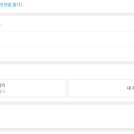
 반품 불가).
.
팔기
내 
불가