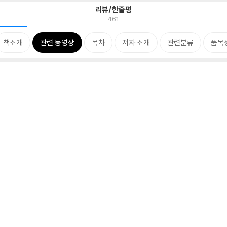
리뷰/한줄평
461
책소개
관련 동영상
목차
저자 소개
관련분류
품목