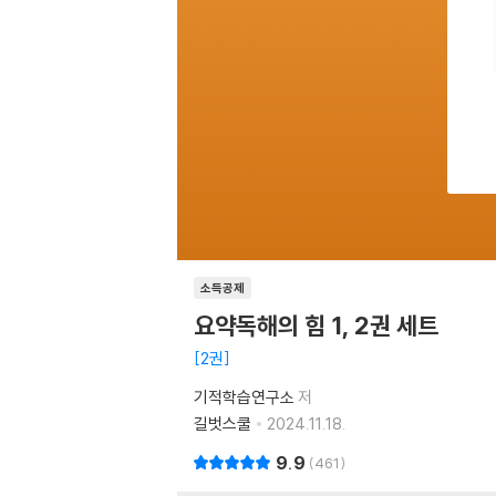
소득공제
요약독해의 힘 1, 2권 세트
2권
기적학습연구소
저
길벗스쿨
2024.11.18.
9.9
461