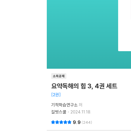
소득공제
요약독해의 힘 3, 4권 세트
2권
기적학습연구소
저
길벗스쿨
2024.11.18.
9.9
244