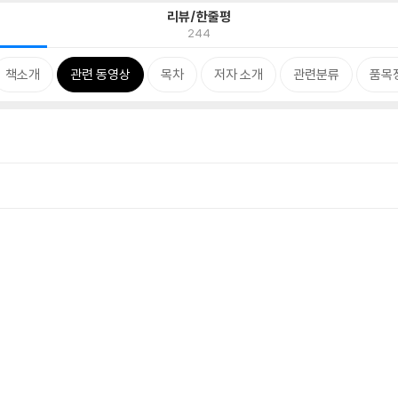
리뷰/한줄평
244
책소개
관련 동영상
목차
저자 소개
관련분류
품목