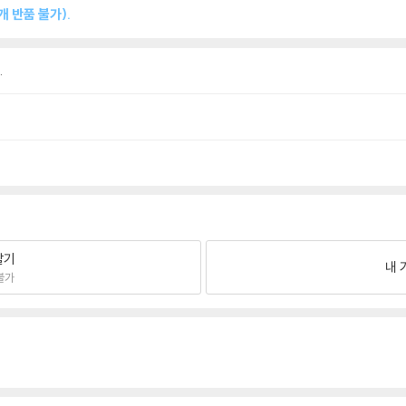
 반품 불가).
.
팔기
내 
불가