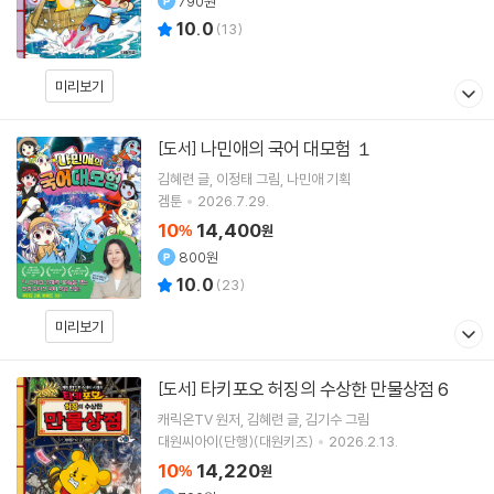
790원
10.0
(
13
)
미리보기
나민애의 국어 대모험 １
[도서]
김혜련
글
이정태
그림
나민애
기획
겜툰
2026.7.29.
10
14,400
%
원
800원
10.0
(
23
)
미리보기
타키포오 허징의 수상한 만물상점 6
[도서]
캐릭온TV
원저
김혜련
글
김기수
그림
대원씨아이(단행)(대원키즈)
2026.2.13.
10
14,220
%
원