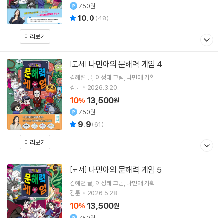
750원
10.0
(
48
)
미리보기
나민애의 문해력 게임 4
[도서]
김혜련
글
이정태
그림
나민애
기획
겜툰
2026.3.20.
10
13,500
%
원
750원
9.9
(
61
)
미리보기
나민애의 문해력 게임 5
[도서]
김혜련
글
이정태
그림
나민애
기획
겜툰
2026.5.28.
10
13,500
%
원
750원