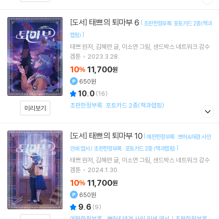
태쁘의 퇴마부 6
[도서]
[
초판한정부록: 포토카드 2종(책과
]
랩핑)
태쁘
원저
김혜련
글
이소연
그림
샌드박스 네트워크
감수
겜툰
2023.3.28.
10
11,700
%
원
650원
10.0
(
16
)
초판한정부록: 포토카드 2종(책과랩핑)
미리보기
태쁘의 퇴마부 10
[도서]
[
예판한정부록 : 쁘허&태경 사인
]
인쇄 엽서 / 초판한정부록 : 포토카드 2종 (책과랩핑)
태쁘
원저
김혜련
글
이소연
그림
샌드박스 네트워크
감수
겜툰
2024.1.30.
10
11,700
%
원
650원
9.6
(
9
)
예판한정부록 : 쁘허&태경 사인 인쇄 엽서 / 초판한정부록 :