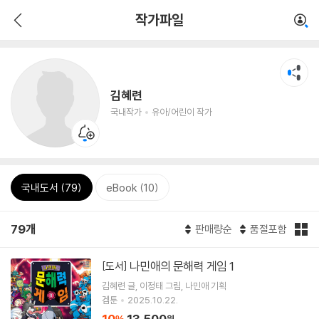
작가파일
김혜련
국내작가
유아/어린이 작가
국내도서 (79)
eBook (10)
79개
판매량순
품절포함
나민애의 문해력 게임 1
[도서]
김혜련
글
이정태
그림
나민애
기획
겜툰
2025.10.22.
10
13,500