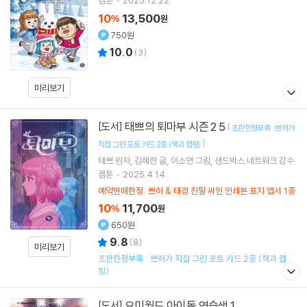
겜툰
2025.12.22.
10
13,500
%
원
750원
10.0
(
3
)
미리보기
태쁘의 퇴마부 시즌 2 5
[도서]
[
초판한정부록 : 쁘허가
]
직접 그린 포토 카드 2종 (책과 랩핑)
태쁘
원저
김혜련
글
이소연
그림
샌드박스 네트워크
감수
겜툰
2025.4.14.
예약판매한정: 쁘허 & 태경 친필 싸인 인쇄본 표지 엽서 1종
10
11,700
%
원
650원
9.8
(
8
)
미리보기
초판한정부록 : 쁘허가 직접 그린 포토 카드 2종 (책과 랩
핑)
요미월드 아이돌 연습생 1
[도서]