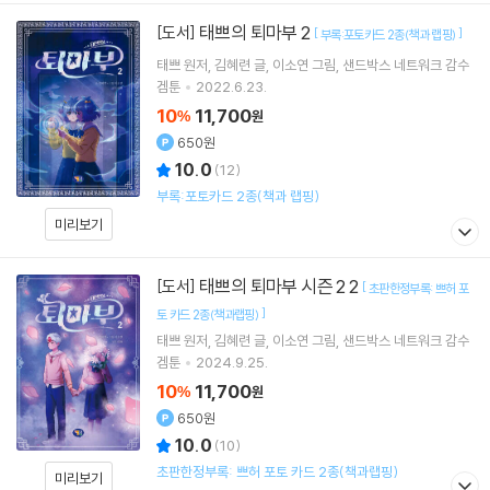
태쁘의 퇴마부 2
[도서]
[
]
부록:포토카드 2종(책과 랩핑)
태쁘
원저
김혜련
글
이소연
그림
샌드박스 네트워크
감수
겜툰
2022.6.23.
10
11,700
%
원
650원
10.0
(
12
)
부록:포토카드 2종(책과 랩핑)
미리보기
태쁘의 퇴마부 시즌 2 2
[도서]
[
초판한정부록: 쁘허 포
]
토 카드 2종(책과랩핑)
태쁘
원저
김혜련
글
이소연
그림
샌드박스 네트워크
감수
겜툰
2024.9.25.
10
11,700
%
원
650원
10.0
(
10
)
초판한정부록: 쁘허 포토 카드 2종(책과랩핑)
미리보기