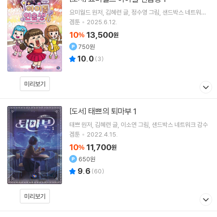
요미월드
원저
김혜련
글
정수영
그림
샌드박스 네트워크
감수
겜툰
2025.6.12.
10
13,500
%
원
750원
10.0
(
3
)
미리보기
태쁘의 퇴마부 1
[도서]
태쁘
원저
김혜련
글
이소연
그림
샌드박스 네트워크
감수
겜툰
2022.4.15.
10
11,700
%
원
650원
9.6
(
60
)
미리보기