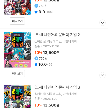
%
원
750원
9.9
(
105
)
미리보기
나민애의 문해력 게임 2
[도서]
김혜련
글
이정태
그림
나민애
기획
겜툰
2025.11.26.
10
13,500
%
원
750원
10.0
(
56
)
미리보기
나민애의 문해력 게임 3
[도서]
김혜련
글
이정태
그림
나민애
기획
겜툰
2026.1.22.
10
13,500
%
원