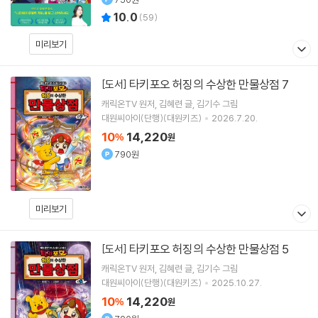
10.0
(
59
)
미리보기
타키포오 허징의 수상한 만물상점 7
[도서]
캐릭온TV
원저
김혜련
글
김기수
그림
대원씨아이(단행)(대원키즈)
2026.7.20.
10
14,220
%
원
790원
미리보기
타키포오 허징의 수상한 만물상점 5
[도서]
캐릭온TV
원저
김혜련
글
김기수
그림
대원씨아이(단행)(대원키즈)
2025.10.27.
10
14,220
%
원