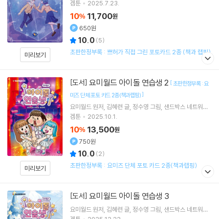
겜툰
2025.7.23.
10
11,700
%
원
650원
10.0
(
5
)
초판한정부록 : 쁘허가 직접 그린 포토카드 2종 (책과 랩핑)
미리보기
요미월드 아이돌 연습생 2
[도서]
[
초판한정부록 : 요
]
미즈 단체 포토 카드 2종(책과랩핑)
요미월드
원저
김혜련
글
정수영
그림
샌드박스 네트워크
감수
겜툰
2025.10.1.
10
13,500
%
원
750원
10.0
(
2
)
초판한정부록 : 요미즈 단체 포토 카드 2종(책과랩핑)
미리보기
요미월드 아이돌 연습생 3
[도서]
요미월드
원저
김혜련
글
정수영
그림
샌드박스 네트워크
감수