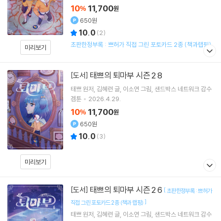
10
11,700
%
원
650원
10.0
(
2
)
초판한정부록 : 쁘허가 직접 그린 포토카드 2종 (책과랩핑)
미리보기
태쁘의 퇴마부 시즌 2 8
[도서]
태쁘
원저
김혜련
글
이소연
그림
샌드박스 네트워크
감수
겜툰
2026.4.29.
10
11,700
%
원
650원
10.0
(
3
)
미리보기
태쁘의 퇴마부 시즌 2 6
[도서]
[
초판한정부록 : 쁘허가
]
직접 그린 포토카드 2종 (책과 랩핑)
태쁘
원저
김혜련
글
이소연
그림
샌드박스 네트워크
감수