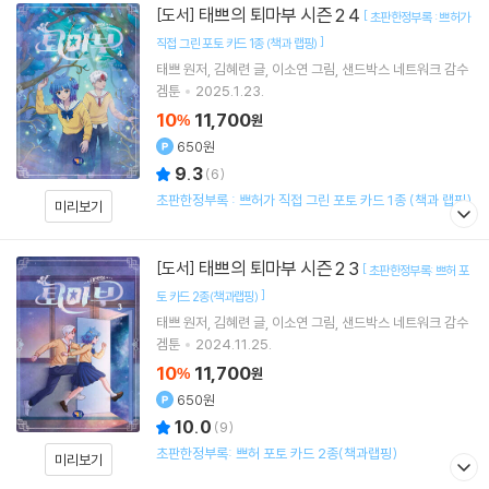
태쁘의 퇴마부 시즌 2 4
[도서]
[
초판한정부록 : 쁘허가
]
직접 그린 포토 카드 1종 (책과 랩핑)
태쁘
원저
김혜련
글
이소연
그림
샌드박스 네트워크
감수
겜툰
2025.1.23.
10
11,700
%
원
650원
9.3
(
6
)
초판한정부록 : 쁘허가 직접 그린 포토 카드 1종 (책과 랩핑)
미리보기
태쁘의 퇴마부 시즌 2 3
[도서]
[
초판한정부록: 쁘허 포
]
토 카드 2종(책과랩핑)
태쁘
원저
김혜련
글
이소연
그림
샌드박스 네트워크
감수
겜툰
2024.11.25.
10
11,700
%
원
650원
10.0
(
9
)
초판한정부록: 쁘허 포토 카드 2종(책과랩핑)
미리보기