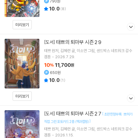
790원
10.0
(
8
)
미리보기
태쁘의 퇴마부 시즌 2 9
[도서]
태쁘
원저
김혜련
글
이소연
그림
샌드박스 네트워크
감수
겜툰
2026.7.29.
10
11,700
%
원
650원
10.0
(
1
)
미리보기
태쁘의 퇴마부 시즌 2 7
[도서]
[
초판한정부록 : 쁘허가
]
직접 그린 포토카드 2종 (책과랩핑)
태쁘
원저
김혜련
글
이소연
그림
샌드박스 네트워크
감수
겜툰
2026.1.15.