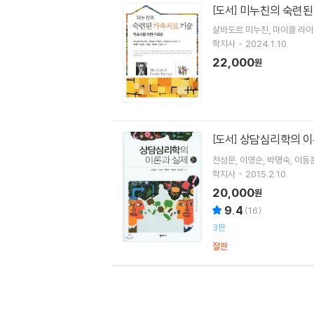
미누친의 숙련된
[도서]
살바도르 미누친
마이클 라
학지사
2024.1.10.
22,000
원
상담심리학의 이
[도서]
천성문
이영순
박명숙
이동
학지사
2015.2.10.
20,000
원
9.4
(
16
)
3판
절판