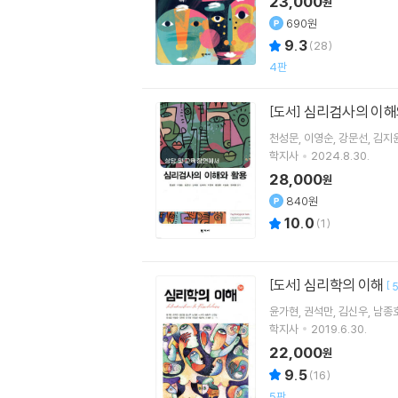
23,000
원
690원
9.3
(
28
)
4판
심리검사의 이해
[도서]
천성문
이영순
강문선
김지
학지사
2024.8.30.
28,000
원
840원
10.0
(
1
)
심리학의 이해
[도서]
[
윤가현
권석만
김신우
남종
학지사
2019.6.30.
22,000
원
9.5
(
16
)
5판