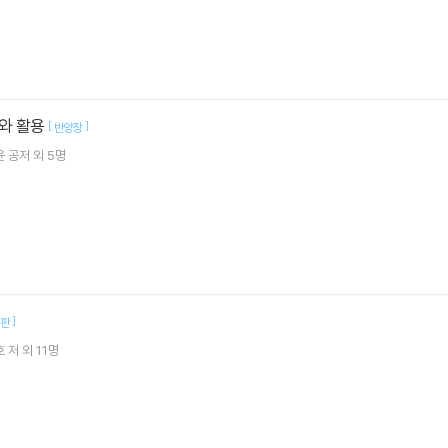
와 활용
[
]
반양장
윤
공저 외 5명
]
5판
호
저 외 11명