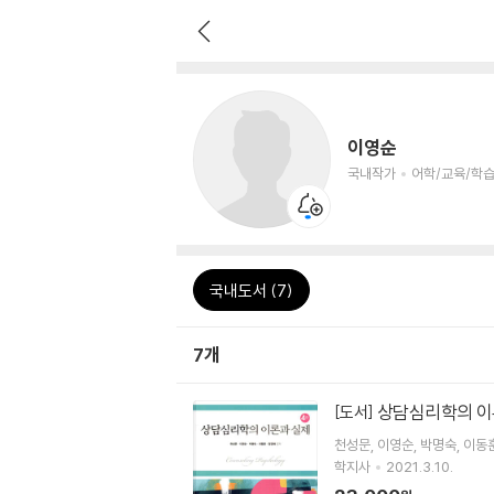
이영순
국내작가
어학/교육/학습
국내도서 (7)
7개
상담심리학의 이
[도서]
천성문
이영순
박명숙
이동
학지사
2021.3.10.