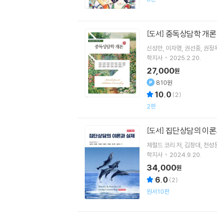
중독상담학 개
[도서]
신성만
이자명
권선중
권정
학지사
2025.2.20.
27,000
원
810원
10.0
(
2
)
2판
집단상담의 이론
[도서]
제럴드 코리
저
김창대
천성
학지사
2024.9.20.
34,000
원
6.0
(
2
)
원서10판