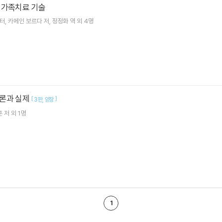
 가족치료 기술
이터
카메인 보르다
저
정정화
역 외 4명
론과 실제
[
]
3판
양장
훈
저 외 1명
1