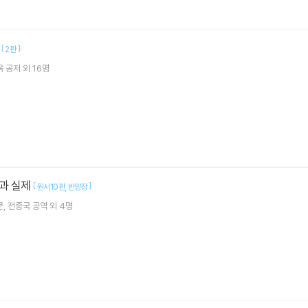
론
[
]
2판
옥
공저 외 16명
과 실제
[
]
원서10판
반양장
문
전종국
공역 외 4명