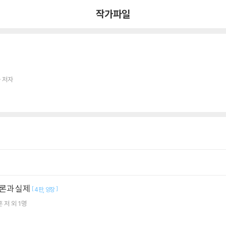
작가파일
 저자
론과 실제
[
]
4판
양장
훈
저 외 1명