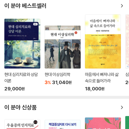
이 분야 베스트셀러
현대 심리치료와 상담
현대 이상심리학
마음에서 빠져나와 삶
심
이론
속으로 들어가라
3
31,040
2
%
원
29,000
18,000
원
원
이 분야 신상품