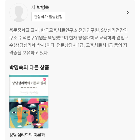
3. Ellis의 합리적 정서행동치료
저
박명숙
4. Beck의 인지행동치료
관심작가 알림신청
5. Meichenbaum의 인지행동수정
6. 상담 사례
용문중학교 교사, 한국교육치료연구소 전임연구원, SM심리건강연
7. 인지행동 상담의 최근 동향과 전망
구소 수석연구위원을 역임했으며 현재 경성대학교 교육학과 겸임교
8. 공헌점과 비판점
수(상담심리학 박사)이다. 전문상담사 1급, 교육치료사 1급 등의 자
격증을 보유하고 있다.
제9장 게슈탈트 상담
1. 주요 개념
박명숙
의 다른 상품
2. 상담의 원리
3. 상담 과정과 기법
4. 상담 사례
5. 공헌점과 비판점
제10장 교류분석 상담
1. 주요 개념
2. 심리적 문제의 발생
3. 상담 과정과 기법
상담심리학의 이론과
4. 상담 사례