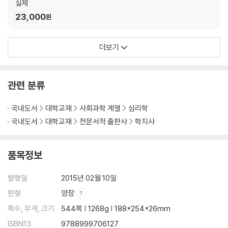
실제
5. 공헌점과 비판점
23,000
원
제11장 현실치료 상담
1. 주요 개념
더보기
2. 심리적 문제의 형성
3. 상담 과정과 기법
4. 상담 사례
관련 분류
5. 공헌점과 비판점
국내도서
대학교재
사회과학 계열
심리학
국내도서
대학교재
전문서적 출판사
학지사
제3부 상담의 실제
품목정보
제12장 상담 과정
1. 상담의 과정
발행일
2015년 02월 10일
2. 초기 단계
판형
양장
3. 중기 단계
4. 종결 단계
쪽수, 무게, 크기
544쪽 | 1268g | 188*254*26mm
ISBN13
9788999706127