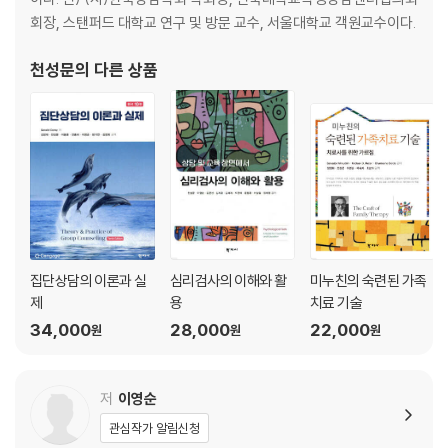
2. 내담자의 현재 문제
회장, 스탠퍼드 대학교 연구 및 방문 교수, 서울대학교 객원교수이다.
3. 심리검사를 통한 평가
천성문
의 다른 상품
제4장 상담관계
1. 상담관계의 특징
2. 상담관계에서 중요한 상담자의 태도
3. 상담관계 형성 방법
제2부 상담의 이론
집단상담의 이론과 실
심리검사의 이해와 활
미누친의 숙련된 가족
제5장 정신분석 상담
제
용
치료 기술
1. 주요 개념
34,000
28,000
22,000
2. 심리적 문제의 형성 과정과 그 증상의 의미
원
원
원
3. 상담 과정과 기법
4. 상담 사례
저
이영순
5. 현대 정신분석의 동향
6. 공헌점과 비판점
관심작가 알림신청