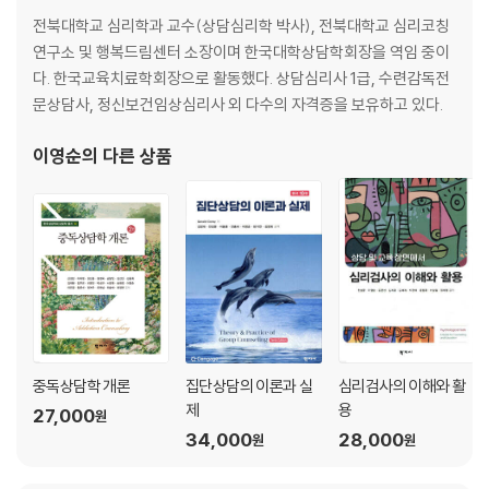
전북대학교 심리학과 교수(상담심리학 박사), 전북대학교 심리코칭
제6장 행동주의 상담
연구소 및 행복드림센터 소장이며 한국대학상담학회장을 역임 중이
1. 행동주의 발달 과정
다. 한국교육치료학회장으로 활동했다. 상담심리사 1급, 수련감독전
2. 행동주의 역사의 네 가지 경향
문상담사, 정신보건임상심리사 외 다수의 자격증을 보유하고 있다.
3. 주요 개념
4. 상담 과정과 기법
이영순
의 다른 상품
5. 상담 사례
6. 공헌점과 비판점
제7장 인간중심 상담
1. 주요 개념
2. 심리적 문제의 발생
3. 상담 과정과 기법
4. 상담 사례
5. 공헌점과 비판점
중독상담학 개론
집단상담의 이론과 실
심리검사의 이해와 활
제
용
27,000
원
제8장 인지행동 상담
34,000
28,000
원
원
1. 인지행동 상담 이론의 종류
2. 인간관