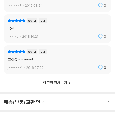
j******7
2019.03.24.
0
종이책
구매
꿀잼
n****u
2018.10.21.
0
종이책
구매
좋아요~~~~~!
j*******1
2018.07.02.
0
한줄평 전체보기
배송/반품/교환 안내