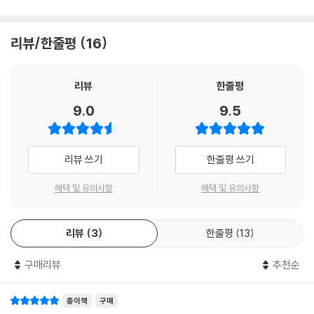
제13장 상담 기법
1. 관심 기울이기와 경청
2. 질문
리뷰/한줄평
16
3. 공감적 반응
4. 감정의 반영
리뷰
한줄평
5. 재진술
6. 직면
9.0
9.5
7. 해석
8. 자기 개방
9. 즉시성
리뷰 쓰기
한줄평 쓰기
10. 정보제공
혜택 및 유의사항
혜택 및 유의사항
제14장 상담센터 운영
1. 상담센터 운영체계
리뷰
3
한줄평
13
2. 업무내용에 따른 상담센터 운영
3. 상담센터 운영의 어려움 및 극복 전략
구매리뷰
추천순
제15장 상담 사례의 이해
종이책
구매
1. 상담 사례의 분석 방법