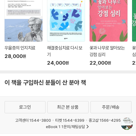
우울증의 인지치료
해결중심치료 다시 보
꽃과 나무로 알아보는
꽃
기
강점 심리
심
28,000
원
24,000
22,000
2
원
원
이 책을 구입하신 분들이 산 분야 책
로그인
최근 본 상품
주문/배송
고객센터 1544-3800
티켓 1544-6399
중고샵 1566-4295
eBook 1:1문의/채팅상담
예스이십사(주) 사업자 정보