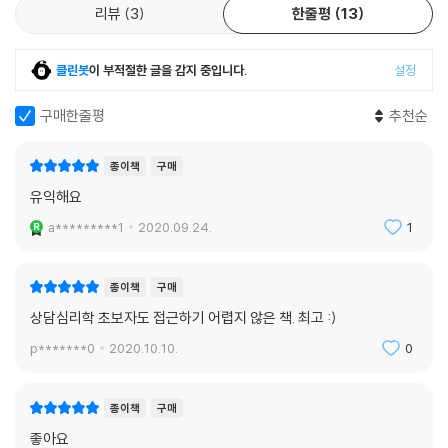
리뷰
3
한줄평
13
제18장 가족상담
1. 가족상담의 필요성
2. 가족상담의 기본 개념
클린봇
이 부적절한 글을 감지 중입니다.
설정
3. 가족상담의 이론
구매한줄평
추천순
4. 가족상담의 과정
5. 가족상담의 기법
6. 가족상담자의 역할
종이책
구매
7. 가족상담의 사례
유익해요
a*********1
2020.09.24.
1
참고문헌
찾아보기
종이책
구매
상담심리학 초보자도 접근하기 어렵지 않은 책. 최고 :)
p*******0
2020.10.10.
0
종이책
구매
좋아요