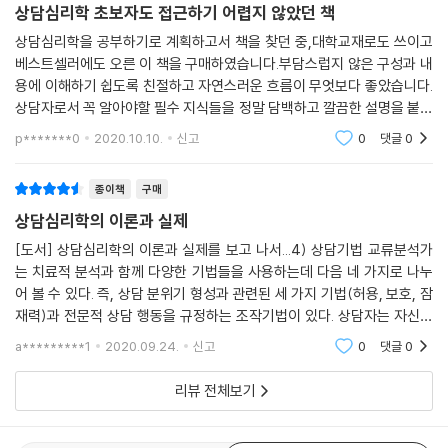
상담심리학 초보자도 접근하기 어렵지 않았던 책
2. 상담 사례의 실제
3. 사례 해석
상담심리학을 공부하기로 계획하고서 책을 찾던 중,대학교재로도 쓰이고
베스트셀러에도 오른 이 책을 구매하였습니다.부담스럽지 않은 구성과 내
용에 이해하기 쉽도록 친절하고 자연스러운 흐름이 무엇보다 좋았습니다.
상담자로서 꼭 알아야할 필수 지식들을 정말 담백하고 깔끔한 설명을 붙여
제4부 상담의 적용
공부하도록 되어 있습니다.역시 학부 교재로 쓰이는 이유가 있었구나 싶더
p*******0
2020.10.10.
신고
0
댓글
0
라구요..또한 사례
제16장 단기상담
1. 단기상담의 특징과 접근방법
종이책
구매
2. 단기상담에 적합한 내담자
상담심리학의 이론과 실제
3. 단기상담의 과정
[도서] 상담심리학의 이론과 실제를 보고 나서...4) 상담기법 교류분석가
4. 단기상담의 사례
는 치료적 분석과 함께 다양한 기법들을 사용하는데 다음 네 가지로 나누
어 볼 수 있다. 즉, 상담 분위기 형성과 관련된 세 가지 기법(허용, 보호, 잠
제17장 집단상담
재력)과 전문적 상담 행동을 규정하는 조작기법이 있다. 상담자는 자신이
1. 집단상담의 기초
선택한 기법을 사용함으로써 허가와 보호를 지속적으로 제공하여 내담자
a*********1
2020.09.24.
신고
0
댓글
0
2. 집단상담의 형태
가 안정감을 갖도
3. 집단상담자의 태도와 자질
리뷰 전체보기
4. 집단상담의 과정
5. 집단상담의 계획