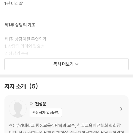
1판 머리말
제1부 상담의 기초
제1장 상담이란 무엇인가
1. 상담의 의미와 필요성
2. 상담의 목표
3. 상담기관
목차 더보기
4. 상담 방법
5. 우리나라 상담의 발전
저자 소개
5
제2장 좋은 상담자는 어떻게 되는가
1. 상담자의 자질
2. 상담자 수련과정
저
천성문
3. 상담 장면에서 겪게 되는 어려움
관심작가 알림신청
제3장 내담자의 이해와 평가
현) 부경대학교 평생교육상담학과 교수, 한국교육치료학회 학회장
1. 내담자의 특성
이다. 전) (사)한국상담학회 학회장, 전국대학교학생상담센터협의회