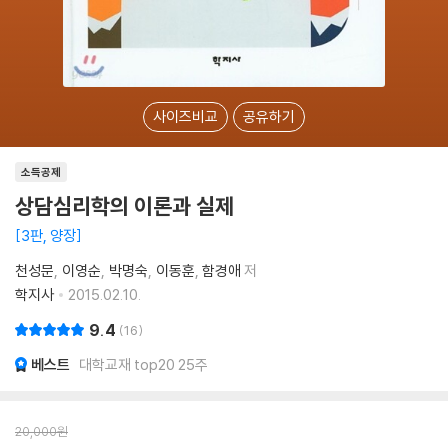
사이즈비교
공유하기
소득공제
상담심리학의 이론과 실제
3판, 양장
천성문
이영순
박명숙
이동훈
함경애
저
학지사
2015.02.10.
9.4
16
베스트
대학교재 top20 25주
20,000
원