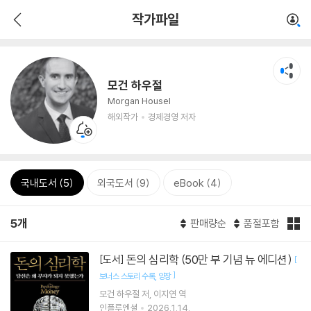
작가파일
모건 하우절
Morgan Housel
해외작가
경제경영 저자
국내도서 (5)
외국도서 (9)
eBook (4)
5개
판매량순
품절포함
돈의 심리학 (50만 부 기념 뉴 에디션)
[도서]
[
]
보너스 스토리 수록
양장
모건 하우절
저
이지연
역
인플루엔셜
2026.1.14.