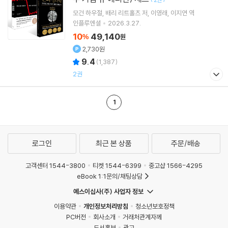
모건 하우절
배리 리트홀츠
저
이영래
이지연
역
인플루엔셜
2026.3.27.
10
49,140
%
원
2,730원
9.4
(
1,387
)
2권
1
로그인
최근 본 상품
주문/배송
고객센터 1544-3800
티켓 1544-6399
중고샵 1566-4295
eBook 1:1문의/채팅상담
예스이십사(주) 사업자 정보
이용약관
개인정보처리방침
청소년보호정책
PC버전
회사소개
거래처관계자께
도서홍보
광고