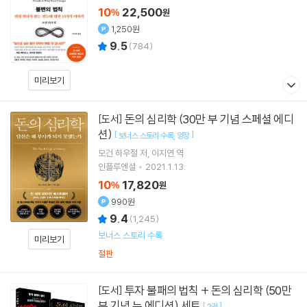
10
22,500
%
원
1,250원
9.5
(
784
)
미리보기
돈의 심리학 (30만 부 기념 스페셜 에디
[도서]
션)
[
]
보너스 스토리 수록
양장
모건 하우절
저
이지연
역
인플루엔셜
2021.1.13.
10
17,820
%
원
990원
9.4
(
1,245
)
보너스 스토리 수록
미리보기
절판
투자 불패의 법칙 + 돈의 심리학 (50만
[도서]
부 기념 뉴 에디션) 세트
[
]
2권