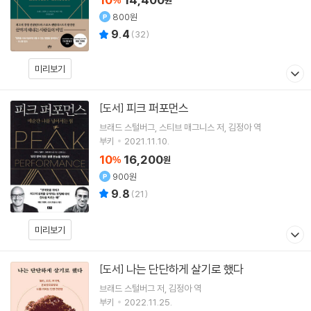
%
원
800원
9.4
(
32
)
미리보기
피크 퍼포먼스
[도서]
브래드 스털버그
스티브 매그니스
저
김정아
역
부키
2021.11.10.
10
16,200
%
원
900원
9.8
(
21
)
미리보기
나는 단단하게 살기로 했다
[도서]
브래드 스털버그
저
김정아
역
부키
2022.11.25.