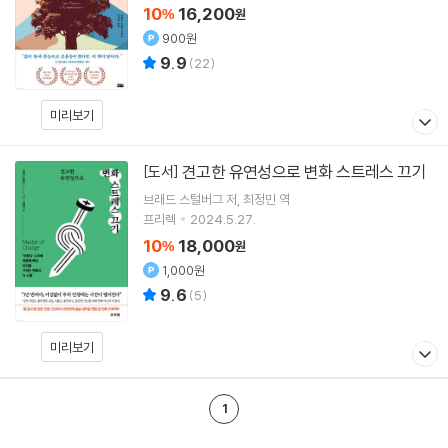
10
16,200
%
원
900원
9.9
(
22
)
미리보기
견고한 유연성으로 변화 스트레스 끄기
[도서]
브래드 스털버그
저
최정민
역
프리렉
2024.5.27.
10
18,000
%
원
1,000원
9.6
(
5
)
미리보기
1