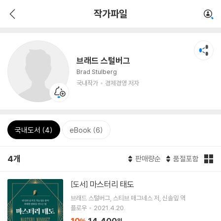
작가파일
브래드 스털버그
Brad Stulberg
국내작가
경제경영 저자
국내도서 (4)
eBook (6)
4개
판매량순
품절포함
마스터리 태도
[도서]
브래드 스털버그
스티브 매그네스
저
신솔잎
역
플로우
2021.4.20.
10
14,400