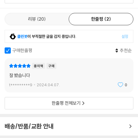
각에 사로잡혀 있다. 저자는 이런 삶의 태도를 ‘영웅적 개인주의(heroic in
dividualism)’라고 부른다. 영웅적 개인주의에 사로잡힌 사람들은 삶의
빨리 가려면 천천히 가야 한다 보통 좋은 것들은 결실을 보는 데 시간이 걸
속도를 늦추지 못하고, 과도하게 자신을 밀어붙이며, 결승점에 다다라도
리뷰
20
한줄평
2
립니다. 그래서 인내심은 운동과 사업, 창작, 과학, 관계 등의 영역에서 특
결코 만족하지 못한다.(14쪽) 마치 불교의 아귀(餓鬼)처럼 먹어도 먹어
히 큰 장점으로 작용해요. 실리콘 밸리에서는 “빨리빨리 움직여 돌파해 나
도 굶주림 때문에 괴로워하는 존재처럼 말이다. 결국 어느 곳에도 마음을
가라(Move fast and break things)”라고 말합니다. 그러나 실리콘 밸
클린봇
이 부적절한 글을 감지 중입니다.
설정
붙이지 못한 채 허우적거리게 된다.
리의 그 많은 회사에서 나타난 실패와 의도치 않은 해로운 결과들이 말하
구매한줄평
추천순
듯 그런 태도로는 결국 내가 깨질(broken) 때가 많지요. 그러나 인내심을
하지만 수십 미터 높이로 자란 나무들을 떠올려 보자. 높은 쪽 가지는 바람
기르면 광적인 에너지와 불안감에 사로잡힐 상황에서 보호막이 생겨요. 항
에 세차게 흔들리지만 밑동은 바위처럼 미동조차 없다. 굳센 뿌리가 땅에
상 새로운 것을 찾으며 자꾸만 경로를 바꾸고 싶은 유혹을 가라앉힐 수 있
종이책
구매
견고하게 자리 잡고 있기 때문이다. 뿌리가 튼튼하면 삶의 변덕스러운 비
는 거죠. 일이 더디게 진행되는 것 같을 때도 안정감 있고 진중하게 상황과
잘 봤습니다
바람 속에서도 흔들리지 않을 수 있는 것이다. 13세기에 활동한 신학자 마
직면할 수 있습니다. 장기적인 안목으로 바라보며 상황이 알아서 전개되도
이스터 에크하르트는 “깊고 묵직하게 안착할수록 높고 가볍게 날아오를
t*********9
2024.04.07.
0
록 물러설 시점을 파악할 힘이 생겨요. 그러면서 필요한 순간에 신속히 움
수 있다”고 말했다.(29쪽) 즉, 일상에 단단하게 뿌리내릴 때 비로소 지속
직이기가 수월해집니다. 내 친구 저스틴은 캘리포니아 오클랜드 시내에서
가능한 성장과 오래가는 행복을 누릴 수 있게 된다.
응급실 의사로 일합니다. 저스틴은 1분 1초를 다투는 외상 환자가 들어오
한줄평 전체보기
면 다음과 같이 만트라를 되뇌어요. “빨리 가려면 천천히 가야 해(Go slo
여러 연구에 따르면 행복은 현실에서 기대를 뺀 값이라고 한다. 그러므로
w to go fast).”
행복은 더 많은 것을 바라거나 얻기 위해 애쓰지 말고 현재의 삶을 잘 꾸리
--- p.123~124
배송/반품/교환 안내
고, 거기에 온전히 집중할 때 얻을 수 있다.(25쪽) 최고가 되기 위해 죽도
록 노력하거나, 겉으로 드러나는 결과에만 몰두하거나, 지나간 어제와 아