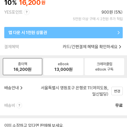
10
16,200
YES포인트
900원 (5%)
5만원 이상 구매 시 2천원 추가 적립
앱 다운 시 1천원 상품권
결제혜택
카드/간편결제 혜택을 확인하세요
종이책
eBook
크레마클럽
16,200
원
13,000
원
eBook 구독
배송안내
서울특별시 영등포구 은행로 11(여의도동,
변경
일신빌딩)
배송비
무료
이미 소장하고 있다면 판매해 보세요.