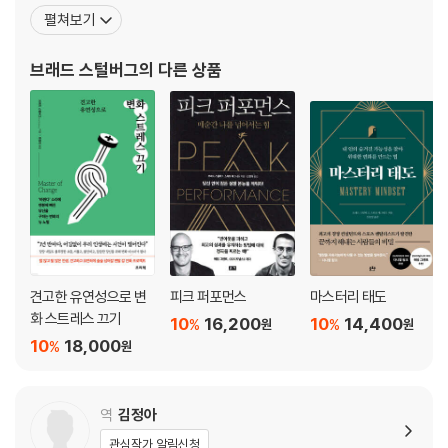
리매김했다. 그렇게 승승장구하던 그는 어느 날, 자신과 타인을 상대
펼쳐보기
준할수록 나아진다｜흥분이 곧 행복은 아니다｜실천 1: 아등바등 말고 물
로 한 걸음이라도 더 앞서가야 한다는 강박에 시달리기 시작했다. 항
러서서 느긋하게｜실천 2: 결과보다 과정에 집중하기｜실천 3: 한 번 덜
상 불안, 초조, 산만했으며 쉬고 싶어도 쉬지 못했고 자주 무기력해졌
브래드 스털버그
의 다른 상품
하고 마치기｜실천 4: 일상에서 디지털 기기 치우기｜실천 5: 하루 3회 5
다. 바닥이 무너지는 것 같았고 부정적인 충동에
번씩 호흡하기｜마무리
4장 취약성: 약한 면을 인정하면 내면의 힘과 확신이 생긴다
나를 알아야 나를 믿을 수 있다｜더 강해지기 위해 약한 부분으로 향하다
｜깊고 어두운 감정과 마주하기｜완벽주의라는 가면을 벗어던지려면｜
취약한 것이 살아남는다｜틈이 벌어질수록 단단하게 연결된다｜실천 1:
감정적 유연성 기르기｜실천 2: 하고 싶은 말 그대로 말하기｜실천 3: 누
구나 나름의 어려움이 있다｜마무리
견고한 유연성으로 변
피크 퍼포먼스
마스터리 태도
5장 유대: 깊고 특별한 관계를 만든다
화 스트레스 끄기
10
16,200
10
14,400
%
%
원
원
교감과 소속감은 인간의 기본 욕구｜불안은 외로움 속에서 커지고 안정은
10
18,000
%
원
유대감 속에서 커진다｜디지털 기술과 깊은 유대의 딜레마｜가상에서 연
결될 것인가 현실에서 연결될 것인가｜나를 둘러싼 사람들이 나를 만든다
｜실천 1: 의미 있는 집단에 참여하기｜실천 2: 관계의 양보다 질이 중요
역
김정아
하다｜실천 3: 허심탄회한 자문단 꾸리기｜마무리
관심작가 알림신청