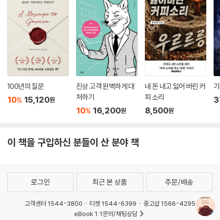
는다.” 스탠퍼드대학교에서 SNS 연구실을 운영하는 심리학자 제프 핸콕
했다. 인본주의 심리학자 칼 로저스는 “나를 있는 그대로 받아들일 때 내가
(Jeff Hancock)은 방대한 규모의 메타 분석(meta analysis)을 염두에
변할 수 있다”고 말했다. 그래서 저자는 자신의 상황을 부정하지도, 피하지
두고 2006년부터 2018년 사이에 출판된 논문 226건을 하나로 통합했어
도 않기로 했다. 그리고 잡지 [아웃사이드]에 강박 경험담을 기고했다. 자
요. 그랬더니 총 27만 5000여 명의 참가자를 포함하는 거대한 자료가 완
신의 커리어를 무너뜨릴 수도 있는 내용이었지만 허심탄회하게 털어놓았
성되었지요. 핸콕은 SNS가 사람들이 유대를 쌓고 관계로 연결되는 데 긍
다. 그러자 전 세계 수많은 독자로부터 공감과 위로의 메시지를 받았다. 또
정적으로 작용하는지 부정적으로 작용하는지 확실한 답을 찾고 싶었습니
주변 사람들과 속내와 도움을 주고받으며 더 돈독해질 수 있었다.(159쪽)
다. 그래서 어떤 결과가 나왔을까요? 답은 “이럴 수도 있고 저럴 수도 있
이처럼 우리의 삶이 단단해지려면 나에게 닥친 문제와 상황을 수용하고,
100년의 질문
진상 고객 완벽하게 대
내 돈 내고 잃어 버린 커
기
다”였어요. SNS에서는 얻는 것이 있는가 하면 잃는 것도 있으니까요. 그
괴로움과 취약한 부분을 드러내며, 깊고 특별한 유대 관계를 만드는 노력
처하기
피 소리
10
15,120
3
%
러나 SNS가 관계에 미치는 영향은 전반적으로 어느 쪽으로든 그다지 크
원
이 필요하다.
10
16,200
8,500
%
원
원
지 않습니다.
--- p.201
그렇다면 현실을 직시하고 객관적으로 판단하려면 어떻게 해야 할까? UC
버클리대학교의 한 연구진은 ‘자신과 거리 두기’ 방법을 추천한다. 예를 들
이 책을 구입하신 분들이 산 분야 책
몸과 마음은 하나다 프랑스 철학자 르네 데카르트는 1640년대에 ‘심신이
어 지금 내 상황을 친구가 똑같이 겪는다고 상상해 보는 것이다. 혹은 지금
원론(cartesian dualism)’으로 알려진 개념을 소개했습니다. 데카르트
보다 수십 살 나이가 들어 더 현명해진 미래의 내가 지금의 나에게 들려줄
는 이 개념에 따라 몸과 마음은 물질적으로는 연결되어 있지만 개별적인
이야기를 상상하는 것이다. 나는 그 친구나 과거의 나를 어떤 눈으로 바라
로그인
최근 본 상품
주문/배송
실체라고 했어요. 심신이원론은 350여 년 동안 지배적인 사고로 작용했지
보고 어떤 조언을 해 줄까? 이런 상상을 하는 동안 깊이 매몰되어 있던 상
요. 그러나 21세기에 들어서면서 과학자들은 데카르트가 틀렸음을 입증하
황과 문제에서 빠져나와 한발 뒤로 물러날 수 있고 보다 현명한 대처가 가
고객센터 1544-3800
티켓 1544-6399
중고샵 1566-4295
기 시작했습니다. 사람의 몸과 마음은 깔끔하게 분리되어 있지 않아요. 오
능해진다.(69쪽)
eBook 1:1문의/채팅상담
히려 하나로 연결되어 있지요. 장 속 박테리아와 신체 근육에서 분비되는