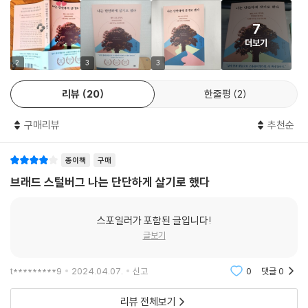
학자들이 비슷한 결론을 도출해 나가고 있었습니다. 불교 우화에는 화살을
그 결과 일상에 단단하게 뿌리내릴 때 수많은 욕망과 고민에도 흔들리지
두 번 맞지 말라는 멋진 가르침이 있어요. 첫 번째 화살은 부정적인 생각과
7
않고 더 높이, 더 멀리 갈 수 있다는 인사이트를 얻을 수 있었다. 이 책은 세
느낌, 사건, 상황 등을 뜻해요. 늘 통제할 수는 없는 것들이죠. 두 번째 화살
더보기
계 최고의 성과 전문가가 ‘성과만 좇지 않는 법’을 알려 주는 진솔한 강박
은 첫 번째 화살에 대한 반응을 뜻합니다. 통제할 수 있는 것들을 말하는 거
극복기이다. 또 표류하는 몸과 마음을 다잡고 싶은 사람들을 위한 진심 어
2
3
3
예요. 두 번째 화살에 해당하는 반응에는 부정, 억제, 비난, 저항, 충동적 행
린 조언과 구체적이고 효과적인 실천법을 담았다.
동 등이 있습니다. 이것들은 모두 어려움과 고통을 덜기는커녕 더하는 경
리뷰
20
한줄평
2
향이 있어요. 붓다는 이 두 번째 화살이야말로 나를 더 아프게 하며, 첫 번
불확실한 세상, 무한 경쟁 사회, 아직은 괜찮다는 착각에서
째 화살에 대한 현명한 행동을 가로막는 주범이라고 가르쳤지요.
구매리뷰
추천순
어떻게 나를 지켜야 할까?
--- p.57
종이책
구매
“마음이 항상 급하고 뭔가에 쫓기는 기분이 들어요.” “휴일에 쉬고 있어도
산만함에 중독된 사람들 사람들은 멀티태스킹을 할 때 2배를 해치운다고
뒤처진다는 생각 때문에 마음이 편하지 않아요.” “손에서 스마트폰을 못
브래드 스털버그 나는 단단하게 살기로 했다
생각하지만, 미시간대학교 연구진에 따르면 기껏해야 절반 정도를 해낸다
놓겠어요. 이메일, SNS, 메신저를 확인하느라 집중이 안 돼요.” “괜히 마
고 해요. 그럴 때 결과의 질은 물론 일에서 느끼는 즐거움까지 떨어지고요.
음이 공허하고 외로워요. 성공, 자기 계발, 발전 같은 말을 들으면 숨이 턱
스포일러가 포함된 글입니다!
킹스칼리지런던의 연구에서는 멀티태스킹에서 비롯된 산만함이 지속된
막혀요.” “나만 혼자서 아등바등, 전전긍긍하며 사는 것 같아요. 안절부절
글보기
뒤에는 지능 지수(IQ)가 10퍼센트까지 떨어진다는 결과가 나왔어요. 이는
못하는 내 모습도 싫고요.”
대마초 흡연 후보다 2배 이상 낮고 밤샘 후와 비슷한 수치예요. 사람들은
t*********9
2024.04.07.
신고
0
댓글
0
멀티태스킹이 좋은 것이라고 자신합니다. 아주 생산적이고 효율적이며 정
나이, 성별, 직업, 인종, 국적을 불문하고 많은 사람이 “더 잘 해내야 하고,
말 많은 걸 할 수 있다고 말해요. 하지만 그것은 환상일 뿐입니다.
더 건강해야 하며, 더 긍정적으로 여겨야 하고, 더 많이 가져야 한다”는 생
리뷰 전체보기
--- p.81~82