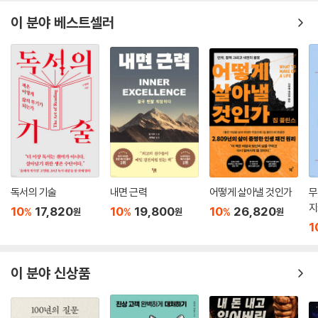
취약한 것이 살아남는다 ‘취약한 유인원(vulnerable ape)’ 가설에 관해
직 다가오지 않은 내일에 대해 생각하는 것도 그만두어야 한다. 하지만 이
생각해 봅시다. 지금으로부터 수천 년 전, 진화의 과정은 야만적인 힘 같은
이 분야 베스트셀러
는 말처럼 쉬운 일이 아니다. 이 책은 내면 깊은 곳의 뿌리를 기르고 일상을
거친 특성을 선택하는 것에서 취약성과 연민, 유대 같은 부드러운 특성을
단단하게 만들 수 있는 원동력으로 ‘수용, 취약성, 유대, 운동, 인내, 집
선택하는 것으로 방향을 틀었어요. 우리 조상 가운데 생존에 성공한 부류
중’이라는 6가지 원리를 소개한다.
는 전통적인 기준에서 가장 힘이 센 자들이 아니라 약점을 드러내 함께 이
야기할 줄 알고 그런 점을 극복하기 위해 가장 효과적으로 힘을 모을 줄 아
성과 전문가가 알려 주는
는 자들이었지요. ‘취약한 유인원’들은 호모 사피엔스, 즉 우리 인류의 근본
‘성과 대신 지속 가능한 성장과 행복을 좇는 법’
을 형성한 존재로 여겨집니다. 오늘날 우리는 취약성을 표현하는 능력을
타고납니다. 그리고 세상의 빛을 보는 동시에 그 힘을 사용하지요. 신생아
지금으로부터 수천 년 전, 야만의 세상에서 인간의 먼 조상들이 살아남을
는 태어난 지 1시간도 안 돼 고개를 돌려 어머니와 눈을 맞추고 이삼일이
수 있었던 이유는 무엇일까? 무자비한 힘? 상대적으로 뛰어난 지능? ‘취약
지나면 어머니의 목소리에 반응하기 시작합니다. 아무것도 할 수 없는 신
한 유인원’ 가설은 각자의 약점을 드러내고 이를 극복하기 위해 힘을 합치
생아는 취약성을 드러냄으로써 양육자와 연결됩니다. 취약성은 우리의 생
독서의 기술
내면 근력
어떻게 살아낼 것인가
무
며 연민과 유대를 강화한 무리가 살아남았다고 설명한다.(173쪽) 이는 현
존 방식인 거예요.
지
10
17,820
10
19,800
10
26,820
%
%
%
원
원
원
재의 우리에게도 마찬가지다. 자신의 부족한 부분과 한계를 인정하면 나머
--- p.173~174
1
지 부분에 대해서는 확신과 자신감을 가질 수 있다. 사회학에서는 이를 ‘지
적 겸손’이라고 한다. 또 자신의 취약한 면을 조직 구성원과 적절하게 공유
가상에서 연결될 것인가 현실에서 연결될 것인가 “현재까지는 연구의 결
하면 심리적 안정감이 높아지고 유대가 깊어진다.(171쪽)
이 분야 신상품
과가 매우 엇갈리고 있다. 과학이란 이름을 달고 이 사람이 말을 보태고 저
사람이 말을 보탠다. SNS 탓에 외로움을 느끼는 사람이 많아졌다는 연구
저자는 성과 전문가인 자신이 성과 강박 때문에 괴로워하는 아이러니를 인
가 나올 때마다 SNS 덕분에 사람 간 접촉이 많아졌다는 연구도 빠지지 않
정할 수 없었다. 심지어 자신이 이중생활을 하는 사기꾼처럼 느껴지기도