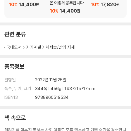
은 이렇게 공부합니다
10
14,400
10
17,820
%
%
원
원
10
14,400
%
나가는 말 | 감사의 말 | 더 읽어 볼 책들 | 참고 자료
원
관련 분류
국내도서
자기계발
처세술/삶의 자세
품목정보
발행일
2022년 11월 25일
쪽수, 무게, 크기
344쪽 | 456g | 143*215*17mm
ISBN13
9788960519534
책 속으로
달리기를 멈추지 못하는 사회 이들도 모두 행복하고 기쁜 순간을 경험합니