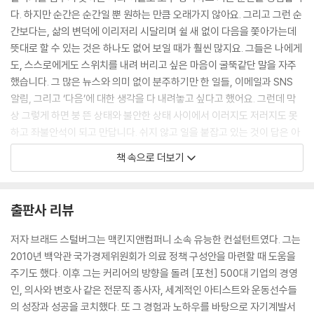
다. 하지만 순간은 순간일 뿐 원하는 만큼 오래가지 않아요. 그리고 그런 순
간보다는, 삶의 변덕에 이리저리 시달리며 쉴 새 없이 다음을 쫓아가는데
뜻대로 할 수 있는 것은 하나도 없어 보일 때가 훨씬 많지요. 그들은 나에게
도, 스스로에게도 스위치를 내려 버리고 싶은 마음이 굴뚝같단 말을 자주
했습니다. 그 많은 뉴스와 의미 없이 분주하기만 한 일들, 이메일과 SNS
알림, 그리고 ‘다음’에 대한 생각을 다 내려놓고 싶다고 했어요. 그런데 막
상 그렇게 하면 붕 뜬 상태와 불안한 상태 사이에서 이러지도 저러지도 못
하고 좌불안석이 되고 만답니다. 쉬지 않고 일을 붙잡고 있는 것이 답은 아
님을 알지만 일을 내려놓고 보면 어김없이 그래서는 안 될 것 같다는 생각
책 속으로 더보기
이 밀려온다고 해요. (중략) 나는 이런 상태를 ‘영웅적 개인주의(heroic in
dividualism)’라 부르기로 했습니다. 영웅적 개인주의란, 타인과 나를 상
대로 한 걸음이라도 앞서가기 위해 경쟁을 쉬지 않는 태도를 말합니다. 이
출판사 리뷰
태도는 측정할 수 있는 결과만이 성공을 판가름한다는 편협한 믿음과 결합
하곤 합니다. 영웅적 개인주의에 젖어 있으면 만족스러운 결승점에는 절대
저자 브래드 스털버그는 맥킨지앤컴퍼니 소속 유능한 컨설턴트였다. 그는
도달하지 못하리라는 생각에 빠져 겉으로는 용케 숨길 수 있을지 몰라도
2010년 백악관 국가경제위원회가 의료 정책 구성안을 마련할 때 도움을
속은 항상 병든 채 생활해야 합니다.
주기도 했다. 이후 그는 커리어의 방향을 돌려 [포천] 500대 기업의 경영
--- p.13~14
인, 의사와 변호사 같은 전문직 종사자, 세계적인 아티스트와 운동선수들
의 성장과 성공을 코치했다. 또 그 경험과 노하우를 바탕으로 자기계발서