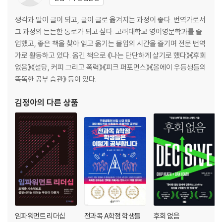
6장 운동: 마음의 안정을 위해 몸을 움직인다
생각과 말이 글이 되고, 글이 글로 옮겨지는 과정이 좋다. 번역가로서
몸과 마음은 하나다｜움직일수록 불편함이 편안해진다｜집중력을 향상
그 과정의 든든한 통로가 되고 싶다. 고려대학교 영어영문학과를 졸
시키는 운동｜지속과 반복의 힘｜나 자신에 대한 시험과 도전｜함께 운
업했고, 좋은 책을 찾아 읽고 옮기는 몰입의 시간을 즐기며 전문 번역
동하면 유대도 깊어진다｜운동을 삶의 일부로 만드는 방법｜실천 1: 언제
가로 활동하고 있다. 옮긴 책으로 《나는 단단하게 살기로 했다》《후회
든 어떤 식으로든 움직여라｜실천 2: 유산소성 체력 키우기｜실천 3: 몸
없음》《설탕, 커피 그리고 폭력》《피크 퍼포먼스》《올에이 우등생들의
의 근육이 곧 마음의 근육｜마무리
똑똑한 공부 습관》 등이 있다.
2부 실천으로 완성되는 단단한 삶
김정아
의 다른 상품
7장 나를 만드는 건 생각이 아니라 행동이다
내면과 행위 일치시키기｜머리로 이해하는 것 이상이 필요하다｜복잡함
보다 강력한 단순함｜습관과 루틴은 의지보다 세다｜실천 1: 매일매일 조
금씩 실천하기｜실천 2: 자극, 행동, 보상 주기 만들기｜실천 3: 내 행동
뒤돌아보기｜실천 4: 함께 실천하는 그룹 만들기｜마무리
8장 과정에 집중하면 결과는 저절로 펼쳐진다
중요한 변화는 중요한 실천으로부터｜실패하면 다시 돌아오면 된다｜연
임파워먼트 리더십
전과목 A학점 학생들
후회 없음
꽃 속 보석을 얻는 법