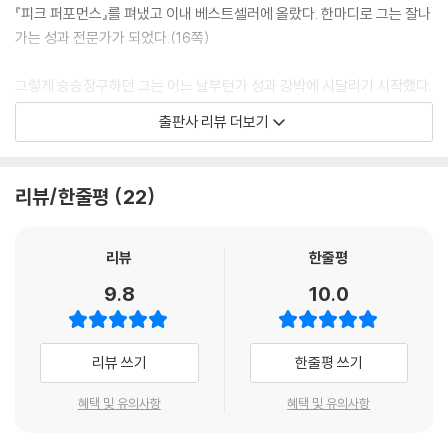
안착해야 흔들리지 않는다 안착은 정직과 용기, 온전함이 들어찬 저장소이
『피크 퍼포먼스』를 펴냈고 이내 베스트셀러에 올랐다. 한마디로 그는 잘나
자 오래도록 유지되는 성과와 안녕감, 성취의 밑바탕이지요. 그러나 사람
가는 성과 전문가가 되었다.(16쪽)
들은 생산성, 최적화, 성장, 최신 유행과 화려한 관심사에 집중한 나머지
바탕을 간과하는 함정에 빠지는 일이 잦습니다. 그리고 결국 괴로워하지
그렇게 승승장구하던 그는 어느 날부턴가 성과 강박에 시달리기 시작했다.
요. 그러나 앞으로 더 자세히 다루겠지만, 안착을 우선시한다고 해서 열정,
어제의 나와 오늘의 남들보다 앞서 나가야 한다는 생각 때문에 끊임없이
출판사 리뷰 더보기
성과, 생산성과 멀어지는 건 아니에요. 야망을 모조리 버려야 하는 것도 아
자신을 채찍질했던 것이다. 그래서 항상 불안하고 초조했으며 자주 산만해
니고요. 안착에 집중하면 오히려 이러한 것들이 적절히 자리 잡혀 안정적
지거나 무기력해졌다. 모든 걸 포기해 버리고 싶은 부정적인 충동과 싸워
으로 펼쳐집니다. 그럴 때 더 집중해서 편안하게 노력하고 꿈꾸는 가운데
야 했고 번아웃에 빠지기를 반복했다. 그의 내면과 일상은 송두리째 흔들
리뷰/한줄평
22
오랫동안 성취감을 맛볼 수 있습니다. 눈앞의 것을 이루는 데 급급해하지
렸지만 그는 어떻게 극복하면 좋을지 알 수 없었다. 무엇보다 성과 전문가
않고 나에게 가장 중요한 내면의 가치에 맞게 생활하고 관심 분야에 집중
인 자신이 성과 강박 때문에 무너지고 있다는 사실을 인정하기 힘들었다.
하면서, 지금 여기서 스스로 가장 자랑스러울 방식으로 진정한 자아를 끄
리뷰
한줄평
집어낼 수 있어요. 안착해 있으면 위나 아래를 볼 필요가 없습니다. 대신 지
다양한 삶의 굴곡 속에서 흔들리지 않고 나를 지탱하는 내면의 힘과 자신
9.8
10.0
금 있는 곳에 머물며 거기서 진짜 힘을 얻게 되지요. 그렇게 경험하는 성공
감은 어떻게 기를 수 있을까? 그는 불교, 기독교, 도교, 스토아철학 등 고대
은 더 오래 건강하게 유지됩니다. 지속 가능성의 관점에서, 사람은 안착해
경전과 철학 속 가르침을 공부했다. 또 인지 과학과 심리학, 행동학과 사회
있을 때만 진정으로 날아오를 수 있습니다.
학 연구를 참고했다. 미국 육상 올림픽 대표 세라 트루, 뮤지션 사라 버렐리
리뷰 쓰기
한줄평 쓰기
--- p.23~24
스와 마이크 포즈너, 농구 스타 케빈 러브, 배우 앤드리아 바버, 임상 심리
학자 스티븐 헤이즈 등 강박과 번아웃을 극복하고 더 단단하게 성장한 이
혜택 및 유의사항
혜택 및 유의사항
나를 더 아프게 만드는 두 번째 화살 스토아 철학자들이 그리스와 로마에
들의 이야기도 빼놓지 않고 들었다.
서 수용에 관해 기록할 무렵, 세계 저편 인도와 동남아시아에서는 불교 철