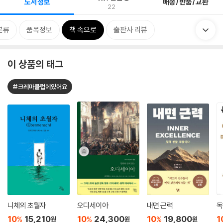
도서정보
배송/반품/교환
22
분류
품목정보
책 속으로
출판사 리뷰
이 상품의 태그
#크레마클럽에있어요
니체의 초월자
오디세이아
내면 근력
독
10
15,210
10
24,300
10
19,800
1
%
%
%
원
원
원