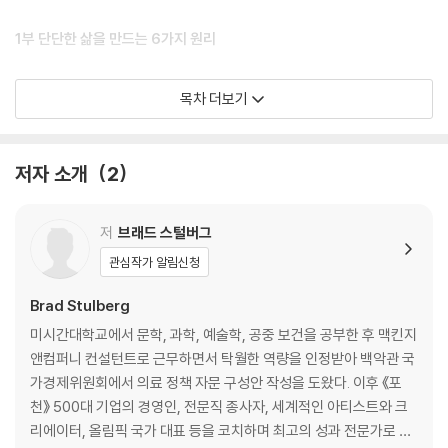
1부 단단한 삶을 만드는 6가지 원리
1장 수용: 원하는 곳으로 가기 위해 지금 있는 곳을 받아들인다
목차 더보기
보고 싶은 것만 보지 않는다｜성공도 실패도 일단 인정하고 시작하자｜저
항 대신 허용이 중요한 이유｜나를 더 아프게 만드는 두 번째 화살｜받아
들이면 더 큰 성과로 이어진다｜실천 1: ‘현명한 관찰자의 눈’ 기르기｜실
저자 소개
2
천 2: 누구보다 나에게 친절하자｜실천 3: 기분은 행동을 따라간다｜실천
4: 할 수 있는 만큼만 한다｜마무리
저
브래드 스털버그
2장 집중: 주의력과 에너지를 확보하기 위해 온전히 몰입한다
관심작가 알림신청
산만함에 중독된 사람들｜집중력 흡혈귀로부터 벗어나려면｜몰두할수
록 삶의 질이 달라진다｜팝 스타의 미국 도보 횡단기｜무엇에 집중할지
Brad Stulberg
내가 선택한다｜실천 1: 내 주위에서 방해 요인들 제거하기｜실천 2: 감정
미시간대학교에서 문학, 과학, 예술학, 공중 보건을 공부한 후 맥킨지
의 굴곡을 따라 파도타기｜실천 3: 명상으로 내 마음 챙기기｜실천 4: ‘하
앤컴퍼니 컨설턴트로 근무하면서 탁월한 역량을 인정받아 백악관 국
지 않을 일’ 목록 만들기｜마무리
가경제위원회에서 의료 정책 자문 구성안 작성을 도왔다. 이후 《포
천》 500대 기업의 경영인, 전문직 종사자, 세계적인 아티스트와 크
3장 인내: 참고 견디면 더 빨리 도달할 수 있다
리에이터, 올림픽 국가 대표 등을 코치하며 최고의 성과 전문가로 자
빨리 가려면 천천히 가야 한다｜돌파구는 하루아침에 생기지 않는다｜꾸