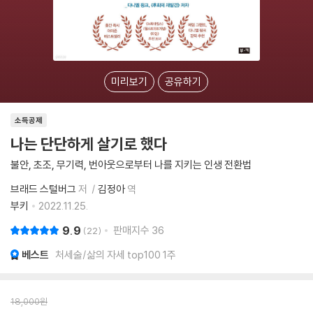
미리보기
공유하기
소득공제
나는 단단하게 살기로 했다
불안, 초조, 무기력, 번아웃으로부터 나를 지키는 인생 전환법
브래드 스털버그
저
김정아
역
부키
2022.11.25.
9.9
판매지수
36
22
베스트
처세술/삶의 자세 top100 1주
18,000
원