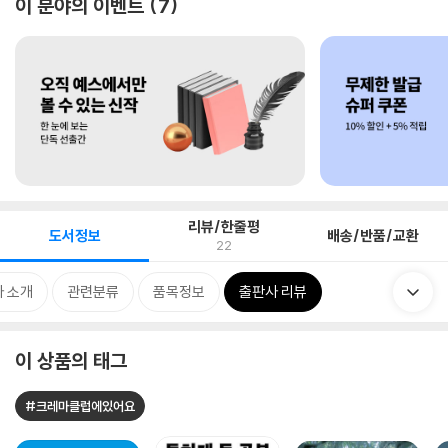
이 분야의 이벤트
7
리뷰/한줄평
도서정보
배송/반품/교환
22
 소개
관련분류
품목정보
출판사 리뷰
이 상품의 태그
#크레마클럽에있어요