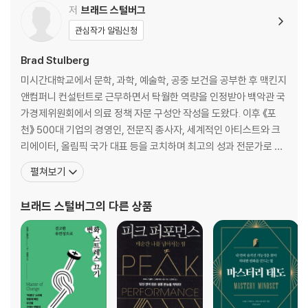
저
브래드 스털버그
2장 집중: 주의력과 에너지를 확보하기 위해 온전히 몰입한다
관심작가 알림신청
산만함에 중독된 사람들｜집중력 흡혈귀로부터 벗어나려면｜몰두할수
록 삶의 질이 달라진다｜팝 스타의 미국 도보 횡단기｜무엇에 집중할지
Brad Stulberg
내가 선택한다｜실천 1: 내 주위에서 방해 요인들 제거하기｜실천 2: 감정
미시간대학교에서 문학, 과학, 예술학, 공중 보건을 공부한 후 맥킨지
의 굴곡을 따라 파도타기｜실천 3: 명상으로 내 마음 챙기기｜실천 4: ‘하
앤컴퍼니 컨설턴트로 근무하면서 탁월한 역량을 인정받아 백악관 국
지 않을 일’ 목록 만들기｜마무리
가경제위원회에서 의료 정책 자문 구성안 작성을 도왔다. 이후 《포
천》 500대 기업의 경영인, 전문직 종사자, 세계적인 아티스트와 크
3장 인내: 참고 견디면 더 빨리 도달할 수 있다
리에이터, 올림픽 국가 대표 등을 코치하며 최고의 성과 전문가로 자
빨리 가려면 천천히 가야 한다｜돌파구는 하루아침에 생기지 않는다｜꾸
리매김했다. 그렇게 승승장구하던 그는 어느 날, 자신과 타인을 상대
펼쳐보기
준할수록 나아진다｜흥분이 곧 행복은 아니다｜실천 1: 아등바등 말고 물
로 한 걸음이라도 더 앞서가야 한다는 강박에 시달리기 시작했다. 항
러서서 느긋하게｜실천 2: 결과보다 과정에 집중하기｜실천 3: 한 번 덜
상 불안, 초조, 산만했으며 쉬고 싶어도 쉬지 못했고 자주 무기력해졌
브래드 스털버그
의 다른 상품
하고 마치기｜실천 4: 일상에서 디지털 기기 치우기｜실천 5: 하루 3회 5
다. 바닥이 무너지는 것 같았고 부정적인 충동에
번씩 호흡하기｜마무리
4장 취약성: 약한 면을 인정하면 내면의 힘과 확신이 생긴다
나를 알아야 나를 믿을 수 있다｜더 강해지기 위해 약한 부분으로 향하다
｜깊고 어두운 감정과 마주하기｜완벽주의라는 가면을 벗어던지려면｜
취약한 것이 살아남는다｜틈이 벌어질수록 단단하게 연결된다｜실천 1: