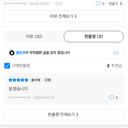
t*********9
2024.04.07.
신고
0
댓글
0
나이, 성별, 직업, 인종, 국적을 불문하고 많은 사람이 “더 잘 해내야 하고,
더 건강해야 하며, 더 긍정적으로 여겨야 하고, 더 많이 가져야 한다”는 생
리뷰 전체보기
각에 사로잡혀 있다. 저자는 이런 삶의 태도를 ‘영웅적 개인주의(heroic in
dividualism)’라고 부른다. 영웅적 개인주의에 사로잡힌 사람들은 삶의
속도를 늦추지 못하고, 과도하게 자신을 밀어붙이며, 결승점에 다다라도
리뷰
20
한줄평
2
결코 만족하지 못한다.(14쪽) 마치 불교의 아귀(餓鬼)처럼 먹어도 먹어
도 굶주림 때문에 괴로워하는 존재처럼 말이다. 결국 어느 곳에도 마음을
클린봇
이 부적절한 글을 감지 중입니다.
설정
붙이지 못한 채 허우적거리게 된다.
하지만 수십 미터 높이로 자란 나무들을 떠올려 보자. 높은 쪽 가지는 바람
구매한줄평
추천순
에 세차게 흔들리지만 밑동은 바위처럼 미동조차 없다. 굳센 뿌리가 땅에
견고하게 자리 잡고 있기 때문이다. 뿌리가 튼튼하면 삶의 변덕스러운 비
종이책
구매
바람 속에서도 흔들리지 않을 수 있는 것이다. 13세기에 활동한 신학자 마
잘 봤습니다
이스터 에크하르트는 “깊고 묵직하게 안착할수록 높고 가볍게 날아오를
수 있다”고 말했다.(29쪽) 즉, 일상에 단단하게 뿌리내릴 때 비로소 지속
t*********9
2024.04.07.
0
가능한 성장과 오래가는 행복을 누릴 수 있게 된다.
여러 연구에 따르면 행복은 현실에서 기대를 뺀 값이라고 한다. 그러므로
한줄평 전체보기
행복은 더 많은 것을 바라거나 얻기 위해 애쓰지 말고 현재의 삶을 잘 꾸리
고, 거기에 온전히 집중할 때 얻을 수 있다.(25쪽) 최고가 되기 위해 죽도