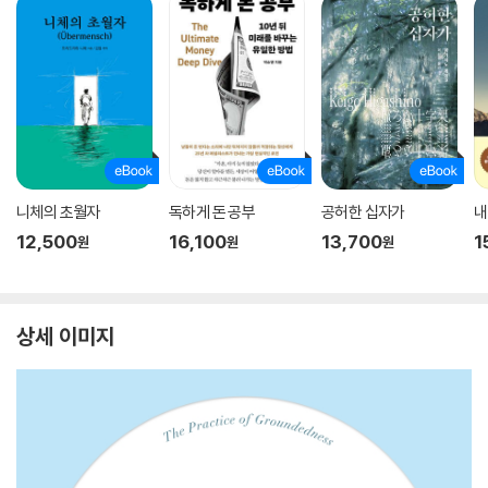
니체의 초월자
독하게 돈 공부
공허한 십자가
내
12,500
16,100
13,700
1
원
원
원
상세 이미지