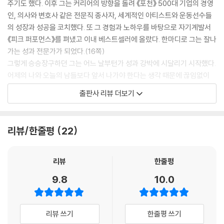
주기도 했다. 이후 그는 커리어의 방향을 돌려 《포천》 500대 기업의 경영
인, 의사와 변호사 같은 전문직 종사자, 세계적인 아티스트와 운동선수들
의 성장과 성공을 코치했다. 또 그 경험과 노하우를 바탕으로 자기계발서
《피크 퍼포먼스》를 펴냈고 이내 베스트셀러에 올랐다. 한마디로 그는 잘나
가는 성과 전문가가 되었다.(16쪽)
그렇게 승승장구하던 그는 어느 날부턴가 성과 강박에 시달리기 시작했다.
어제의 나와 오늘의 남들보다 앞서 나가야 한다는 생각 때문에 끊임없이
자신을 채찍질했던 것이다. 그래서 항상 불안하고 초조했으며 자주 산만해
출판사 리뷰 더보기
지거나 무기력해졌다. 모든 걸 포기해 버리고 싶은 부정적인 충동과 싸워
야 했고 번아웃에 빠지기를 반복했다. 그의 내면과 일상은 송두리째 흔들
렸지만 그는 어떻게 극복하면 좋을지 알 수 없었다. 무엇보다 성과 전문가
리뷰/한줄평
22
인 자신이 성과 강박 때문에 무너지고 있다는 사실을 인정하기 힘들었다.
다양한 삶의 굴곡 속에서 흔들리지 않고 나를 지탱하는 내면의 힘과 자신
감은 어떻게 기를 수 있을까? 그는 불교, 기독교, 도교, 스토아철학 등 고대
리뷰
한줄평
경전과 철학 속 가르침을 공부했다. 또 인지 과학과 심리학, 행동학과 사회
9.8
10.0
학 연구를 참고했다. 미국 육상 올림픽 대표 세라 트루, 뮤지션 사라 버렐리
스와 마이크 포즈너, 농구 스타 케빈 러브, 배우 앤드리아 바버, 임상 심리
학자 스티븐 헤이즈 등 강박과 번아웃을 극복하고 더 단단하게 성장한 이
리뷰 쓰기
한줄평 쓰기
들의 이야기도 빼놓지 않고 들었다.