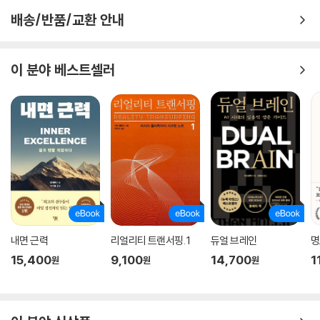
록 노력하거나, 겉으로 드러나는 결과에만 몰두하거나, 지나간 어제와 아
배송/반품/교환 안내
직 다가오지 않은 내일에 대해 생각하는 것도 그만두어야 한다. 하지만 이
는 말처럼 쉬운 일이 아니다. 이 책은 내면 깊은 곳의 뿌리를 기르고 일상을
단단하게 만들 수 있는 원동력으로 ‘수용, 취약성, 유대, 운동, 인내, 집
이 분야 베스트셀러
중’이라는 6가지 원리를 소개한다.
성과 전문가가 알려 주는
‘성과 대신 지속 가능한 성장과 행복을 좇는 법’
지금으로부터 수천 년 전, 야만의 세상에서 인간의 먼 조상들이 살아남을
수 있었던 이유는 무엇일까? 무자비한 힘? 상대적으로 뛰어난 지능? ‘취약
한 유인원’ 가설은 각자의 약점을 드러내고 이를 극복하기 위해 힘을 합치
며 연민과 유대를 강화한 무리가 살아남았다고 설명한다.(173쪽) 이는 현
내면 근력
리얼리티 트랜서핑. 1
듀얼 브레인
명
재의 우리에게도 마찬가지다. 자신의 부족한 부분과 한계를 인정하면 나머
15,400
9,100
14,700
1
원
원
원
지 부분에 대해서는 확신과 자신감을 가질 수 있다. 사회학에서는 이를 ‘지
적 겸손’이라고 한다. 또 자신의 취약한 면을 조직 구성원과 적절하게 공유
하면 심리적 안정감이 높아지고 유대가 깊어진다.(171쪽)
저자는 성과 전문가인 자신이 성과 강박 때문에 괴로워하는 아이러니를 인