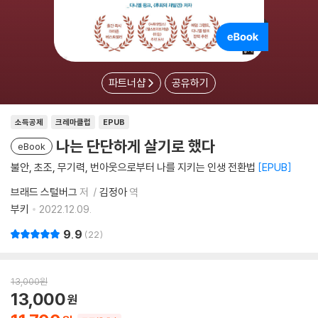
파트너샵
공유하기
소득공제
크레마클럽
EPUB
나는 단단하게 살기로 했다
eBook
불안, 초조, 무기력, 번아웃으로부터 나를 지키는 인생 전환법
EPUB
브래드 스털버그
저
김정아
역
부키
2022.12.09.
9.9
22
13,000
원
13,000