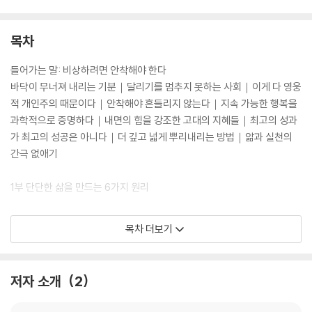
목차
들어가는 말: 비상하려면 안착해야 한다
바닥이 무너져 내리는 기분｜달리기를 멈추지 못하는 사회｜이게 다 영웅
적 개인주의 때문이다｜안착해야 흔들리지 않는다｜지속 가능한 행복을
과학적으로 증명하다｜내면의 힘을 강조한 고대의 지혜들｜최고의 성과
가 최고의 성공은 아니다｜더 깊고 넓게 뿌리내리는 방법｜앎과 실천의
간극 없애기
1부 단단한 삶을 만드는 6가지 원리
1장 수용: 원하는 곳으로 가기 위해 지금 있는 곳을 받아들인다
목차 더보기
보고 싶은 것만 보지 않는다｜성공도 실패도 일단 인정하고 시작하자｜저
항 대신 허용이 중요한 이유｜나를 더 아프게 만드는 두 번째 화살｜받아
들이면 더 큰 성과로 이어진다｜실천 1: ‘현명한 관찰자의 눈’ 기르기｜실
저자 소개
2
천 2: 누구보다 나에게 친절하자｜실천 3: 기분은 행동을 따라간다｜실천
4: 할 수 있는 만큼만 한다｜마무리