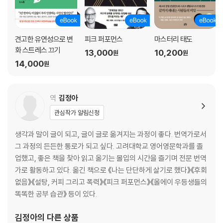
감정적 유연성 기르기｜실천 2: 하고 싶은 말 그대로 말하기｜실천 3: 누
구나 나름의 어려움이 있다｜마무리
견고한 유연성으로 변
피크 퍼포먼스
마스터리 태도
5장 유대: 깊고 특별한 관계를 만든다
화 스트레스 끄기
13,000
10,200
원
원
교감과 소속감은 인간의 기본 욕구｜불안은 외로움 속에서 커지고 안정은
14,000
원
유대감 속에서 커진다｜디지털 기술과 깊은 유대의 딜레마｜가상에서 연
결될 것인가 현실에서 연결될 것인가｜나를 둘러싼 사람들이 나를 만든다
｜실천 1: 의미 있는 집단에 참여하기｜실천 2: 관계의 양보다 질이 중요
역
김정아
하다｜실천 3: 허심탄회한 자문단 꾸리기｜마무리
관심작가 알림신청
6장 운동: 마음의 안정을 위해 몸을 움직인다
생각과 말이 글이 되고, 글이 글로 옮겨지는 과정이 좋다. 번역가로서
몸과 마음은 하나다｜움직일수록 불편함이 편안해진다｜집중력을 향상
그 과정의 든든한 통로가 되고 싶다. 고려대학교 영어영문학과를 졸
시키는 운동｜지속과 반복의 힘｜나 자신에 대한 시험과 도전｜함께 운
업했고, 좋은 책을 찾아 읽고 옮기는 몰입의 시간을 즐기며 전문 번역
동하면 유대도 깊어진다｜운동을 삶의 일부로 만드는 방법｜실천 1: 언제
가로 활동하고 있다. 옮긴 책으로 《나는 단단하게 살기로 했다》《후회
든 어떤 식으로든 움직여라｜실천 2: 유산소성 체력 키우기｜실천 3: 몸
없음》《설탕, 커피 그리고 폭력》《피크 퍼포먼스》《올에이 우등생들의
의 근육이 곧 마음의 근육｜마무리
똑똑한 공부 습관》 등이 있다.
2부 실천으로 완성되는 단단한 삶
김정아
의 다른 상품