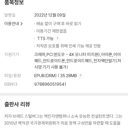
품목정보
발행일
2022년 12월 09일
이용안내
배송 없이 구매 후 바로 읽기
이용기간 제한없음
TTS 가능
저작권 보호를 위해 인쇄 기능 제공 안함
지원기기
크레마,PC(윈도우 - 4K 모니터 미지원),아이폰,아이
패드,안드로이드폰,안드로이드패드,전자책단말기(저
사양 기기 사용 불가)
파일/용량
EPUB(DRM) | 35.28MB
ISBN13
9788960519541
출판사 리뷰
저자 브래드 스털버그는 맥킨지앤컴퍼니 소속 유능한 컨설턴트였다. 그는
2010년 백악관 국가경제위원회가 의료 정책 구성안을 마련할 때 도움을