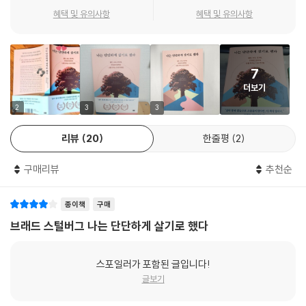
그 결과 일상에 단단하게 뿌리내릴 때 수많은 욕망과 고민에도 흔들리지
혜택 및 유의사항
혜택 및 유의사항
않고 더 높이, 더 멀리 갈 수 있다는 인사이트를 얻을 수 있었다. 이 책은 세
계 최고의 성과 전문가가 ‘성과만 좇지 않는 법’을 알려 주는 진솔한 강박
극복기이다. 또 표류하는 몸과 마음을 다잡고 싶은 사람들을 위한 진심 어
7
린 조언과 구체적이고 효과적인 실천법을 담았다.
더보기
2
3
3
불확실한 세상, 무한 경쟁 사회, 아직은 괜찮다는 착각에서
리뷰
20
한줄평
2
어떻게 나를 지켜야 할까?
구매리뷰
추천순
“마음이 항상 급하고 뭔가에 쫓기는 기분이 들어요.”
“휴일에 쉬고 있어도 뒤처진다는 생각 때문에 마음이 편하지 않아요.”
종이책
구매
“손에서 스마트폰을 못 놓겠어요. 이메일, SNS, 메신저를 확인하느라 집
중이 안 돼요.”
브래드 스털버그 나는 단단하게 살기로 했다
“괜히 마음이 공허하고 외로워요. 성공, 자기 계발, 발전 같은 말을 들으면
숨이 턱 막혀요.”
스포일러가 포함된 글입니다!
“나만 혼자서 아등바등, 전전긍긍하며 사는 것 같아요. 안절부절못하는 내
글보기
모습도 싫고요.”