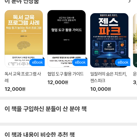
이 분야 신상품
정할 수 없었다. 심지어 자신이 이중생활을 하는 사기꾼처럼 느껴지기도
했다. 인본주의 심리학자 칼 로저스는 “나를 있는 그대로 받아들일 때 내가
변할 수 있다”고 말했다. 그래서 저자는 자신의 상황을 부정하지도, 피하지
도 않기로 했다. 그리고 잡지 《아웃사이드》에 강박 경험담을 기고했다. 자
신의 커리어를 무너뜨릴 수도 있는 내용이었지만 허심탄회하게 털어놓았
다. 그러자 전 세계 수많은 독자로부터 공감과 위로의 메시지를 받았다. 또
주변 사람들과 속내와 도움을 주고받으며 더 돈독해질 수 있었다.(159쪽)
이처럼 우리의 삶이 단단해지려면 나에게 닥친 문제와 상황을 수용하고,
괴로움과 취약한 부분을 드러내며, 깊고 특별한 유대 관계를 만드는 노력
이 필요하다.
독서 교육 프로그램 사
협업 도구 활용 가이드
일잘러의 숨은 치트키,
운
그렇다면 현실을 직시하고 객관적으로 판단하려면 어떻게 해야 할까? UC
례
젠스파크
12,000
3
원
버클리대학교의 한 연구진은 ‘자신과 거리 두기’ 방법을 추천한다. 예를 들
12,000
10,000
원
원
어 지금 내 상황을 친구가 똑같이 겪는다고 상상해 보는 것이다. 혹은 지금
보다 수십 살 나이가 들어 더 현명해진 미래의 내가 지금의 나에게 들려줄
이야기를 상상하는 것이다. 나는 그 친구나 과거의 나를 어떤 눈으로 바라
이 책을 구입하신 분들이 산 분야 책
보고 어떤 조언을 해 줄까? 이런 상상을 하는 동안 깊이 매몰되어 있던 상
황과 문제에서 빠져나와 한발 뒤로 물러날 수 있고 보다 현명한 대처가 가
능해진다.(69쪽)
이 책과 내용이 비슷한 추천 책