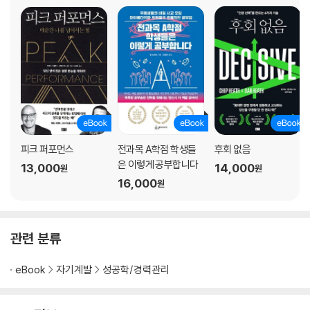
7장 나를 만드는 건 생각이 아니라 행동이다
내면과 행위 일치시키기｜머리로 이해하는 것 이상이 필요하다｜복잡함
보다 강력한 단순함｜습관과 루틴은 의지보다 세다｜실천 1: 매일매일 조
금씩 실천하기｜실천 2: 자극, 행동, 보상 주기 만들기｜실천 3: 내 행동
뒤돌아보기｜실천 4: 함께 실천하는 그룹 만들기｜마무리
8장 과정에 집중하면 결과는 저절로 펼쳐진다
중요한 변화는 중요한 실천으로부터｜실패하면 다시 돌아오면 된다｜연
피크 퍼포먼스
전과목 A학점 학생들
후회 없음
꽃 속 보석을 얻는 법
은 이렇게 공부합니다
13,000
14,000
원
원
16,000
원
나가는 말 | 감사의 말 | 더 읽어 볼 책들 | 참고 자료
관련 분류
eBook
자기계발
성공학/경력관리