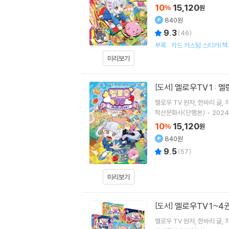
10
15,120
%
원
840원
9.3
(
46
)
부록 : 카드 커스텀 스티커(책
미리보기
멜로우TV 1 :
[도서]
멜로우 TV
원저
한바리
글
학산문화사(단행본)
2024.
10
15,120
%
원
840원
9.5
(
57
)
미리보기
멜로우TV 1~4
[도서]
멜로우 TV
원저
한바리
글