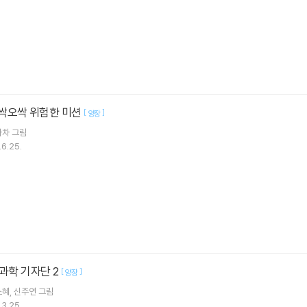
 멜싹오싹 위험한 미션
[
]
양장
차차
그림
6.25.
 과학 기자단 2
[
]
양장
소혜
신주연
그림
3.25.