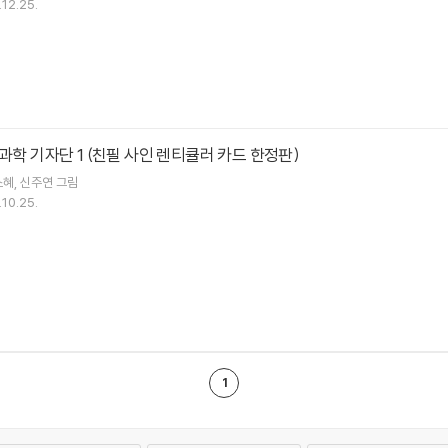
12.25.
 과학 기자단 1 (친필 사인 렌티큘러 카드 한정판)
소혜
신주연
그림
10.25.
1