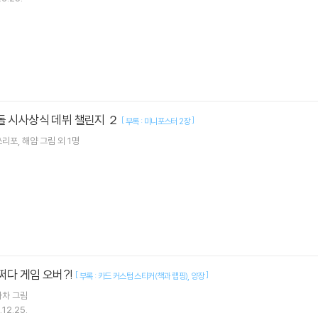
돌 시사상식 데뷔 챌린지 ２
[
]
부록 : 미니포스터 2장
쓰리포
해얌
그림 외 1명
어쩌다 게임 오버?!
[
]
부록 : 카드 커스텀 스티커(책과 랩핑)
양장
차차
그림
12.25.