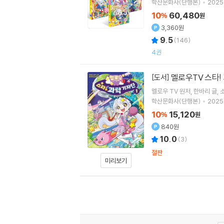
학산문화사(단행본)
2025.
10
60,480
%
원
3,360원
9.5
(
146
)
4권
멜로우TV 스타!
[도서]
멜로우 TV
원저
한바리
글
학산문화사(단행본)
2025.
10
15,120
%
원
840원
10.0
(
3
)
절판
미리보기