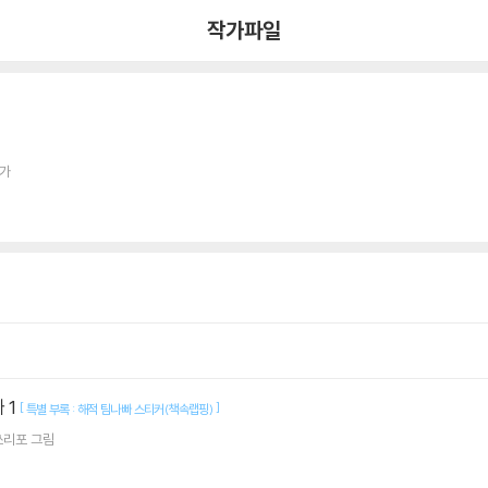
작가파일
작가
 1
[
]
특별 부록 : 해적 팀나빠 스티커(책속랩핑)
쓰리포
그림