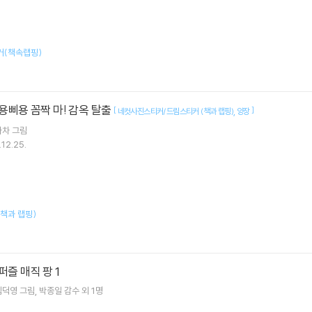
티커(책속랩핑)
멜용삐용 꼼짝 마! 감옥 탈출
[
]
네컷사진스티커/드림스티커 (책과 랩핑)
양장
차차
그림
12.25.
책과 랩핑)
퍼즐 매직 팡 1
김덕영
그림
박종일
감수 외 1명