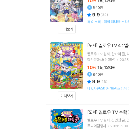
10
15,120
%
원
840원
9.9
(
32
)
특별 부록 : 해적 팀나빠 스
미리보기
멜로우TV 4 : 
[도서]
멜로우 TV
원저
한바리
글
학산문화사(단행본)
2025.
10
15,120
%
원
840원
9.9
(
16
)
네컷사진스티커/드림스티커 (
미리보기
멜로우 TV 수학 
[도서]
멜로우 TV
원저
김언정
글
주니어김영사
2026.6.30.