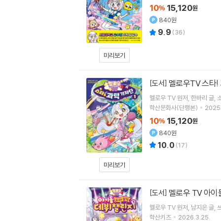
10
15,120
%
원
840원
9.9
(
36
)
미리보기
멜로우TV 스타!
[도서]
멜로우 TV
원저
한바리
글
학산문화사(단행본)
2025.
10
15,120
%
원
840원
10.0
(
17
)
미리보기
멜로우 TV 아이
[도서]
멜로우 TV
원저
남지은
글
학산키즈
2026.3.25.