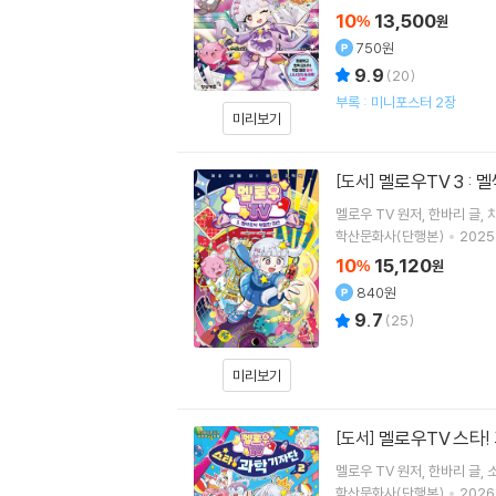
10
13,500
%
원
750원
9.9
(
20
)
부록 : 미니포스터 2장
미리보기
멜로우TV 3 :
[도서]
멜로우 TV
원저
한바리
글
학산문화사(단행본)
2025.
10
15,120
%
원
840원
9.7
(
25
)
미리보기
멜로우TV 스타!
[도서]
멜로우 TV
원저
한바리
글
학산문화사(단행본)
2026.