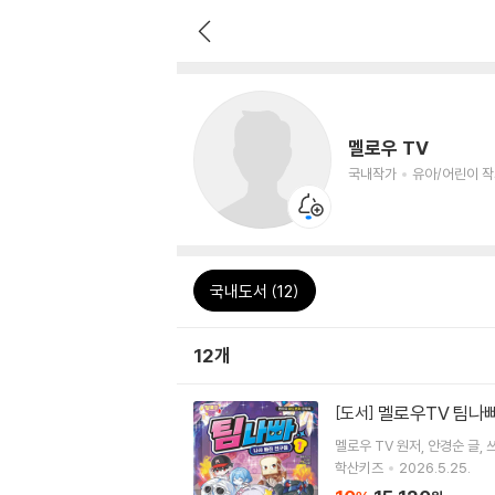
멜로우 TV
국내작가
유아/어린이 
국내도서 (12)
12개
멜로우TV 팀나빠
[도서]
멜로우 TV
원저
안경순
글
학산키즈
2026.5.25.