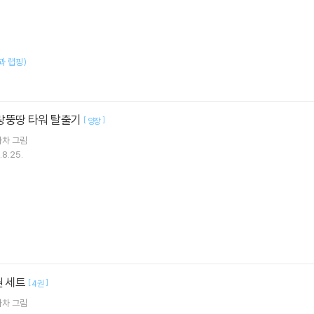
과 랩핑)
 멜랑뚱땅 타워 탈출기
[
]
양장
차차
그림
8.25.
권 세트
[
]
4권
차차
그림