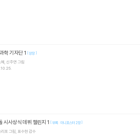
 과학 기자단 1
[
]
양장
소혜
신주연
그림
10.25.
돌 시사상식 데뷔 챌린지 1
[
]
부록 : 미니포스터 2장
쓰리포
그림
표수현
감수