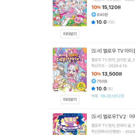
10
15,120
%
원
840원
10.0
(
10
)
미리보기
멜로우 TV 아이
[도서]
멜로우 TV
원저
남지은
글
학산키즈
2026.6.15.
10
13,500
%
원
750원
10.0
(
5
)
부록 : 미니포스터 2장
미리보기
멜로우TV 2 : 
[도서]
멜로우 TV
원저
한바리
글
학산문화사(단행본)
2024.