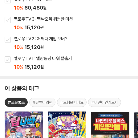
10
60,480
%
원
멜로우TV 3 : 멜싹오싹 위험한 미션
10
15,120
%
원
멜로우TV 2 : 어쩌다 게임 오버?!
10
15,120
%
원
멜로우TV 1 : 멜랑뚱땅 타워 탈출기
10
15,120
%
원
이 상품의 태그
#로블록스
#유튜버의책
#모험을떠나요
#어린이인기도서