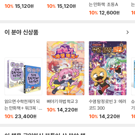
싸모스 쌈벤저스 1
흔한남매 22
읽으면 수학천재가 되
읽
는 만화책 : 초등 A
는
10
15,120
10
15,120
%
%
원
원
10
12,600
1
%
원
이 분야 신상품
읽으면 수학천재가 되
삐야기 마법 학교 3
수염 탐정 로빈 3 : 에러
슈
는 만화책 + 워크북 : 초
코드 300
기
10
14,220
%
원
등 B 세트
10
23,400
10
14,220
1
%
%
원
원