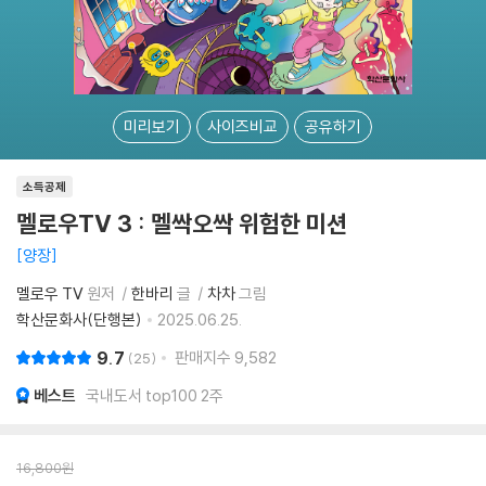
미리보기
사이즈비교
공유하기
소득공제
멜로우TV 3 : 멜싹오싹 위험한 미션
양장
멜로우 TV
원저
한바리
글
차차
그림
학산문화사(단행본)
2025.06.25.
9.7
판매지수
9,582
25
베스트
국내도서 top100 2주
16,800
원