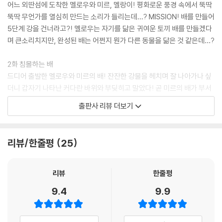
어느 외딴섬에 도착한 멜로우와 미르, 멜랑이! 평화로운 풍경 속에서 뚝딱
뚝딱 무언가를 열심히 만드는 소리가 들리는데…? MISSION! 배를 만들어
5단계 강을 건너라고?! 멜로우는 자기를 닮은 귀여운 토끼 배를 만들겠다
며 큰소리치지만, 완성된 배는 어쩐지 뭔가 다른 동물을 닮은 것 같은데…?
2화 침몰하는 배
드디어 출발한 멜로우와 미르의 배! 잔잔한 강물을 헤치며 잘 나아가나 싶
더니 갑자기 나타난 커다란 바위와 부딪히고 말았다! 곧 미르의 배가 부서
지고 강물이 들어오더니 점점 가라앉기 시작하는데…. 침몰하는 배에서 어
출판사 리뷰 더보기
떻게 살아남아야 할까?!
3화 미르가 숨겨 둔 치트키?!
리뷰/한줄평
25
엎친 데 덮친 격, 갈수록 점점 더 무시무시한 장애물이 등장한다! 움직이는
톱니바퀴에 대포를 쏘는 꽃, 하늘에서 떨어지는 폭탄까지?! 걱정스러운 상
황에서 미르는 멜로우에가 자꾸만 무언가를 숨긴다. 멜로우는 자꾸만 자신
리뷰
한줄평
도 모르게 미르를 의심하게 되자 스스로 괴로워하는데….
9.4
9.9
4화 미션! 50개의 문을 통과하라!
이번에 도착한 곳은 으리으리한 호텔?! 하지만 묘하게 불길하고 오싹한 기