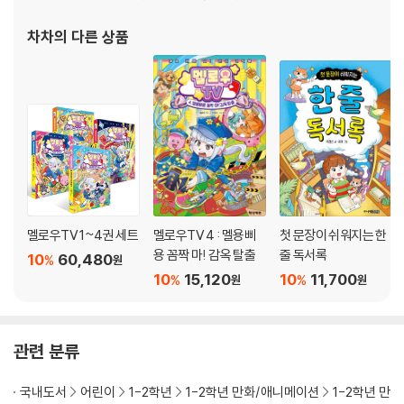
차차
의 다른 상품
멜로우TV 1~4권 세트
멜로우TV 4 : 멜용삐
첫 문장이 쉬워지는 한
용 꼼짝 마! 감옥 탈출
줄 독서록
10
60,480
%
원
10
15,120
10
11,700
%
%
원
원
관련 분류
국내도서
어린이
1-2학년
1-2학년 만화/애니메이션
1-2학년 만