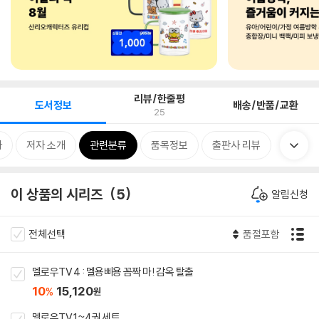
리뷰/한줄평
도서정보
배송/반품/교환
25
차
저자 소개
관련분류
품목정보
출판사 리뷰
이 상품의 시리즈
5
알림신청
전체선택
품절포함
멜로우TV 4 : 멜용삐용 꼼짝 마! 감옥 탈출
10
15,120
%
원
멜로우TV 1~4권 세트