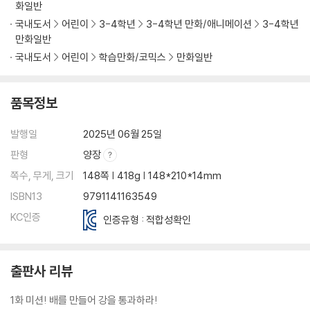
화일반
국내도서
어린이
3-4학년
3-4학년 만화/애니메이션
3-4학년
만화일반
국내도서
어린이
학습만화/코믹스
만화일반
품목정보
발행일
2025년 06월 25일
판형
양장
쪽수, 무게, 크기
148쪽 | 418g | 148*210*14mm
ISBN13
9791141163549
KC인증
인증유형 : 적합성확인
출판사 리뷰
1화 미션! 배를 만들어 강을 통과하라!