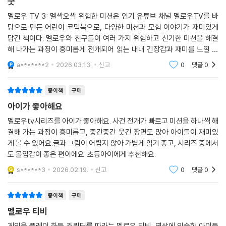
해하기, 나쁜 습관 없애는 방법과 리더가 되기 위한 준비 자세 알아보기까
굿
지! 멜로우와 함께 더 넓은 마음을 키워 나가요!
멜로우 TV 3: 멜싹오싹 위험한 미션은 인기 유튜브 채널 멜로우TV를 바
내가 직접 참여하는 마음 도감
탕으로 만든 어린이 코믹북으로, 다양한 미션과 모험 이야기가 재미있게
내 마음을 구석구석 살필 수 있는 마음 도감이 수록되어 있어요. 마음 도감
담긴 책이다. 멜로우와 친구들이 여러 가지 위험하고 신기한 미션을 해결
해 나가는 과정이 흥미롭게 전개되어 읽는 내내 긴장감과 재미를 느낄 수
을 써 내려가며 나에 대해 조금 더 가까이 다가가요!
있다.만화 형식으로 구성되어 있어 글을 많이 읽는 것이 부담스러운 어린
a*******2
2026.03.13.
신고
0
댓글
0
이도 쉽게 읽을 수 있
독자 깜짝 참여 이벤트! 멜로우 팬아트
팬아트 공모전을 통해 선발된 독자 팬아트가 수록되어 있어요! 팬들의 사
종이책
구매
랑이 가득 담긴 멜로우는 어떤 모습일까요? 책을 통해 확인하세요!
아이가 좋아해요
멜로우tv시리즈를 아이가 좋아해요. 사건 전개가 빠르고 미션을 하나씩 해
결해 가는 과정이 흥미롭고, 중간중간 웃긴 장면도 많아 아이들이 재미있
게 볼 수 있어요.글과 그림이 어렵지 않아 가볍게 읽기 좋고, 시리즈 중에서
도 몰입감이 좋은 편이에요. 초등아이에게 추천해요.
s******3
2026.02.19.
신고
0
댓글
0
종이책
구매
멜로우 티비