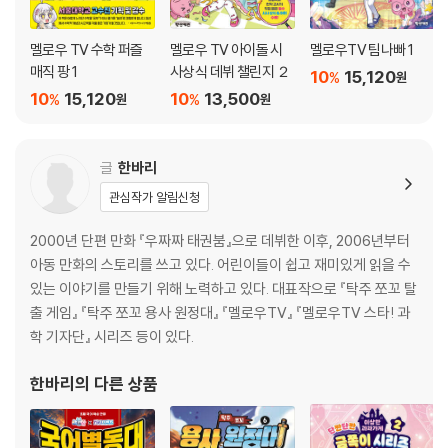
멜로우 TV 수학 퍼즐
멜로우 TV 아이돌 시
멜로우TV 팀나빠 1
매직 팡 1
사상식 데뷔 챌린지 ２
10
15,120
%
원
10
15,120
10
13,500
%
%
원
원
글
한바리
관심작가 알림신청
2000년 단편 만화 『우짜짜 태권붐』으로 데뷔한 이후, 2006년부터
아동 만화의 스토리를 쓰고 있다. 어린이들이 쉽고 재미있게 읽을 수
있는 이야기를 만들기 위해 노력하고 있다. 대표작으로 『탁주 쪼꼬 탈
출 게임』 『탁주 쪼꼬 용사 원정대』 『멜로우TV』 『멜로우TV 스타! 과
학 기자단』 시리즈 등이 있다.
한바리
의 다른 상품