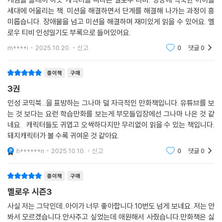
게임을 플레이 하듯 캐릭터를 따라는 멜로우 티비. 영상에 익숙한 아이들
세대에 어울리는 책. 미션을 해결하면서 단계를 해결해 나가는 과정이 흥
미롭습니다. 장애물을 넘고 미션을 해결하며 재미있게 읽을 수 있어요. 멜
로우 티비 인성일기도 부록으로 들어있어요.
m****i
2025.10.20.
신고
0
댓글
0
종이책
구매
3권
인성 코믹북...을 표방하는 그나마 덜 자극적인 만화책입니다. 유튜브를 보
는 것 보다는 요런 학습만화를 보는게 부모들입장에선 그나마 나은 것 같
네요. 캐릭터들도 귀엽고 오싹하다지만 무리없이 읽을 수 있는 책입니다.
돼지캐릭터가 볼 수록 귀여운 것 같아요.
h******n
2025.10.10.
신고
0
댓글
0
종이책
구매
멜로우 시즌3
사실 저는 그닥인데..아이가 너무 좋아합니다.10번도 넘게 보네요..저는 안