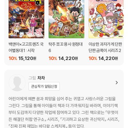
백앤아×고고프렌즈 국
탁주 쪼꼬 용사 원정대
이상한 과자가게 단짠
어별동대 1 : 시작
6
단짠 금쪽이 시리즈 2
10
15,120
10
14,220
10
14,220
%
%
%
원
원
원
그림
차차
관심작가 알림신청
어린이에게 예쁜 꿈과 희망을 심어 주는 귀엽고 사랑스러운 그림을
그린다. 그림을 통해 아이들이 책과 더 가까워지길 바라며, 이야기책
부터 도감까지 다양한 작업에 참여하고 있다. 그린 책으로는 『무엇이
든 해결단 허팝 연구소』 시리즈, 『기괴하고 요상한 귀신딱지』 시리즈,
『진짜 진짜 재밌는 바다왕 스케치북』 등이 있다.