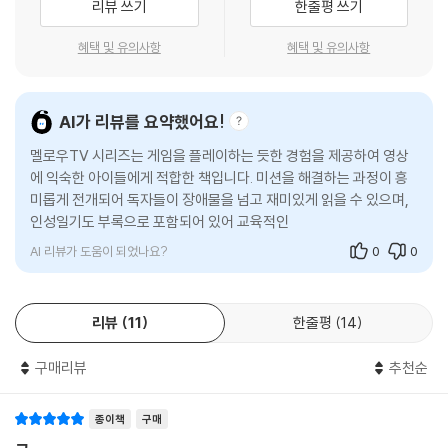
리뷰 쓰기
한줄평 쓰기
운이 풍긴다. MISSION! 50개의 문을 통과하라?! 엥? 정말 문만 통과하면
되는 거야? 완전 식은 죽 먹기잖아! 정말 이렇게 쉬워도 되는 걸까?
혜택 및 유의사항
혜택 및 유의사항
5화 어둠 속, 들이닥친 괴물
이번에도 호락호락하지 않은 미션이 시작됐다! 문을 열면 열수록 무시무
AI가 리뷰를 요약했어요!
시하고 끔찍한 괴물들이 자꾸 튀어나오는데! 게다가 갑자기 불까지 꺼져
멜로우TV 시리즈는 게임을 플레이하는 듯한 경험을 제공하여 영상
캄캄한 어둠 속에 갇히게 됐다?! 제발 살려 줘~!
에 익숙한 아이들에게 적합한 책입니다. 미션을 해결하는 과정이 흥
미롭게 전개되어 독자들이 장애물을 넘고 재미있게 읽을 수 있으며,
6화 최악의 난이도
인성일기도 부록으로 포함되어 있어 교육적인 요소도 함께 즐길 수
처음에는 꽤 많은 유저와 함께 출발했지만 이제는 남은 유저도 얼마 되지
있습니다. "멜로우TV 3: 멜싹오싹
않은 상황, 어느새 다들 의지와 희망은 꺾이고 만다. 정말 이번 미션, 통과
AI 리뷰가 도움이 되었나요?
0
0
할 수 있는 게 맞는 걸까? 그리고 마지막 방에는 어떤 무시무시한 일이 기
다리고 있는 걸까?
리뷰
11
한줄평
14
*부록 페이지
멜로우와 함께하는 인성 일기
구매리뷰
추천순
멜로우의 긍정적인 마인드를 배우고 따라 할 수 있는 꿀팁이 수록되어 있
어요. 자신감과 자존감을 기를 수 있는 작은 생활 습관, 친구와 지혜롭게 화
종이책
구매