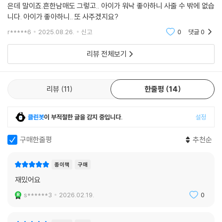
봐서 모르겠습니다.안사주고 싶었는데 애원해서 사줬습니다.만화책은 싫
은데 말이죠.흔한남매도 그렇고.. 아이가 워낙 좋아하니 사줄 수 밖에 없습
니다. 아이가 좋아하니.. 또 사주겠지요?
r*****6
2025.08.26.
신고
0
댓글
0
리뷰 전체보기
리뷰
11
한줄평
14
클린봇
이 부적절한 글을 감지 중입니다.
설정
구매한줄평
추천순
종이책
구매
재밌어요
s******3
2026.02.19.
0