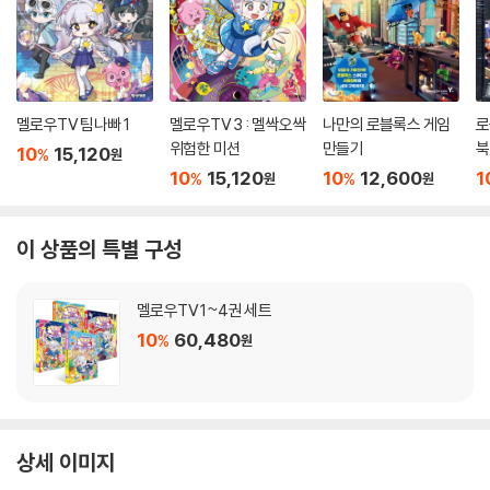
멜로우TV 팀나빠 1
멜로우TV 3 : 멜싹오싹
나만의 로블록스 게임
로
위험한 미션
만들기
북
10
15,120
%
원
10
15,120
10
12,600
1
%
%
원
원
이 상품의 특별 구성
멜로우TV 1~4권 세트
10
60,480
%
원
상세 이미지