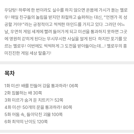
우당탕! 하루에 한 번이라도 실수를 하지 않으면 온몸에 가시가 돋는 멜로
우! 매일 친구들의 놀림을 받지만 좌절하고 슬퍼하는 대신, “언젠가 꼭 성
공할 거야!”라는 긍정적이고 씩씩한 마인드를 가지고 있다. 그러던 어느
날, 우연히 게임 세계에 빨려 들어가게 되고 미션을 통과하지 못하면 그곳
에 영원히 갇히게 된다는 무시무시한 사실을 알게 된다. 하지만 포기를 모
르는 멜로우! 이번에도 씩씩하게 그 도전을 받아들이는데…! 멜로우의 흥
미진진한 게임 세상 탈출기!
목차
1화 미션! 배를 만들어 강을 통과하라! 06쪽
2화 침몰하는 배 30쪽
3화 미르가 숨겨 둔 치트키?! 52쪽
4화 미션! 50개의 문을 통과하라! 80쪽
5화 어둠 속, 들이닥친 괴물 100쪽
6화 최악의 난이도 120쪽