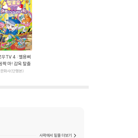
우TV 4 : 멜용삐
꼼짝 마! 감옥 탈출
문화사(단행본)
사락에서 밑줄 더보기