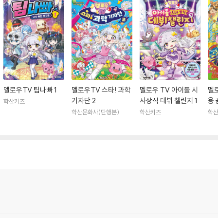
멜로우TV 팀나빠 1
멜로우TV 스타! 과학
멜로우 TV 아이돌 시
멜로
기자단 2
사상식 데뷔 챌린지 1
용 
학산키즈
학산문화사(단행본)
학산키즈
학산