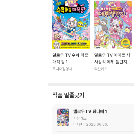
멜로우 TV 수학 퍼즐
멜로우 TV 아이돌 시
매직 팡 1
사상식 데뷔 챌린지
２
주니어김영사
학산키즈
작품 밑줄긋기
멜로우TV 팀나빠 1
학산키즈
이*현
2026.06.06.