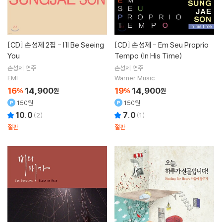
[CD]
손성제 2집 - I'll Be Seeing
[CD]
손성제 - Em Seu Proprio
You
Tempo (In His Time)
손성제
연주
손성제
연주
EMI
Warner Music
16
14,900
19
14,900
%
원
%
원
150원
150원
10.0
7.0
(
2
)
(
1
)
절판
절판