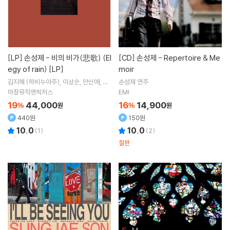
[LP]
손성제 - 비의 비가(悲歌) (El
[CD]
손성제 - Repertoire & Me
egy of rain) [LP]
moir
김지혜 (하비누아주)
이상순
안신애
박
손성제
연주
창학
노래 외 5명
마장뮤직앤픽처스
EMI
19
44,000
16
14,900
%
원
%
원
440원
150원
10.0
10.0
(
1
)
(
2
)
절판