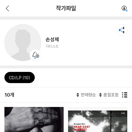
작가파일
손성제
아티스트
CD/LP (10)
10개
판매량순
품절포함