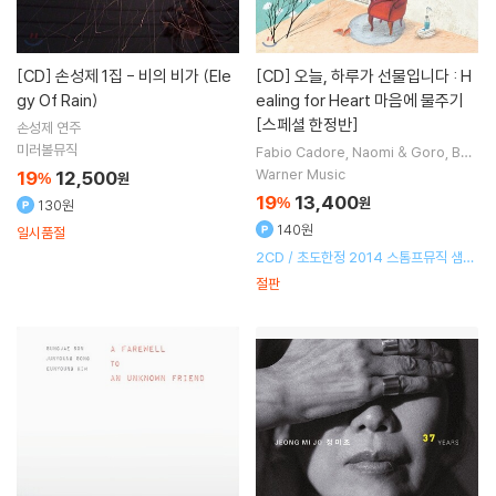
[CD]
손성제 1집 - 비의 비가 (Ele
[CD]
오늘, 하루가 선물입니다 : H
gy Of Rain)
ealing for Heart 마음에 물주기
[스페셜 한정반]
손성제
연주
미러볼뮤직
Fabio Cadore
Naomi & Goro
Bos
sacucanova
노래
푸딩
연주 외 7명
Warner Music
19
12,500
%
원
19
13,400
%
원
130원
140원
일시품절
2CD / 초도한정 2014 스톰프뮤직 샘플
러(2CD) 1:1 증정
절판