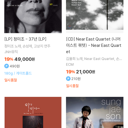
[LP]
정미조 - 37년 [LP]
[CD]
Near East Quartet (니어
이스트 쿼텟) - Near East Quart
정미조
노래
손성제
고상지
연주
et
JNH뮤직
19
49,000
김율희
노래
Near East Quartet
손성
%
원
제
정수욱
연주 외 2명
ECM
490원
19
21,000
%
원
180g / 게이트폴드
210원
일시품절
일시품절