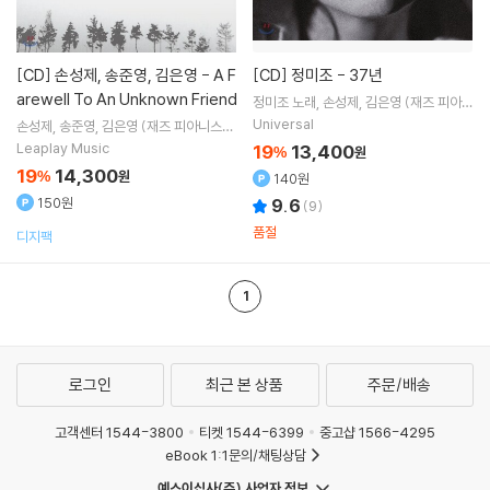
[CD]
손성제, 송준영, 김은영 - A F
[CD]
정미조 - 37년
arewell To An Unknown Friend
정미조
노래
손성제
김은영 (재즈 피아니
스트)
고상지
연주
Universal
손성제
송준영
김은영 (재즈 피아니스
트)
연주
Leaplay Music
19
13,400
%
원
19
14,300
%
원
140원
150원
9.6
(
9
)
품절
디지팩
1
로그인
최근 본 상품
주문/배송
고객센터 1544-3800
티켓 1544-6399
중고샵 1566-4295
eBook 1:1문의/채팅상담
예스이십사(주) 사업자 정보