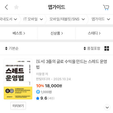
앱가이드
국내도서
IT 모바일
모바일/태블릿/SNS
앱가이드
베스트
신상품
스테디
기본순
품절포함
3줄의 글로 수익을 만드는 스레드 운영
[도서]
법
이동영
저
한빛미디어
2025.10.24.
10
18,000
%
원
1,000원
9.6
(
40
)
미리보기