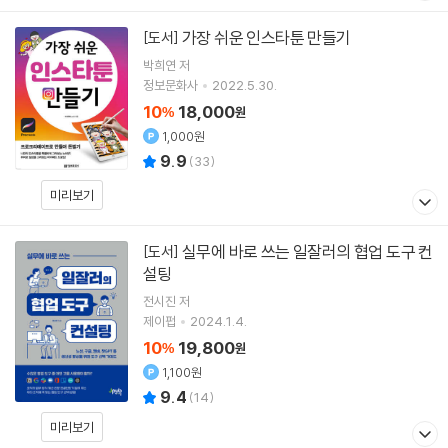
가장 쉬운 인스타툰 만들기
[도서]
박희연
저
정보문화사
2022.5.30.
10
18,000
%
원
1,000원
9.9
(
33
)
미리보기
실무에 바로 쓰는 일잘러의 협업 도구 컨
[도서]
설팅
전시진
저
제이펍
2024.1.4.
10
19,800
%
원
1,100원
9.4
(
14
)
미리보기