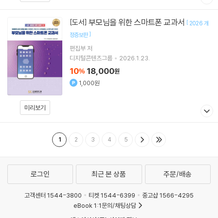
부모님을 위한 스마트폰 교과서
[도서]
[
2026 개
]
정증보판
편집부 저
디지털콘텐츠그룹
2026.1.23.
10
18,000
%
원
1,000원
미리보기
1
2
3
4
5
로그인
최근 본 상품
주문/배송
고객센터 1544-3800
티켓 1544-6399
중고샵 1566-4295
eBook 1:1문의/채팅상담