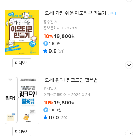
가장 쉬운 이모티콘 만들기
[도서]
[
]
2판
정수진
저
정보문화사
2023.9.5.
10
19,800
%
원
1,100원
9.9
(
51
)
미리보기
된다! 링크드인 활용법
[도서]
변재일
저
이지스퍼블리싱
2026.3.24.
10
19,800
%
원
1,100원
10.0
(
20
)
미리보기