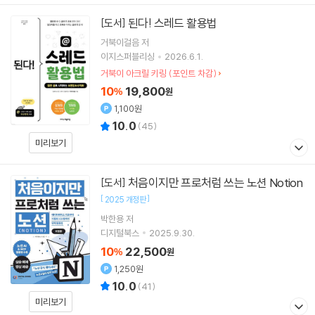
된다! 스레드 활용법
[도서]
거북이걸음
저
이지스퍼블리싱
2026.6.1.
거북이 아크릴 키링 (포인트 차감)
10
19,800
%
원
1,100원
10.0
(
45
)
미리보기
처음이지만 프로처럼 쓰는 노션 Notion
[도서]
[
]
2025 개정판
박한용
저
디지털북스
2025.9.30.
10
22,500
%
원
1,250원
10.0
(
41
)
미리보기