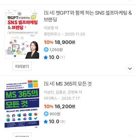
챗GPT와 함께 하는 SNS 셀프마케팅 &
[도서]
브랜딩
이보영
저
휴먼하우스
2025.11.20.
10
18,900
%
원
1,050원
10.0
(
1
)
미리보기
MS 365의 모든 것
[도서]
이상민
김홍순
강현욱
저
리더북스
2025.7.17.
10
16,200
%
원
900원
10.0
(
8
)