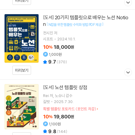
미리보기
20가지 템플릿으로 배우는 노션 Notio
[도서]
n
[
]
N잡을 위한 템플릿 수익화 방법 PDF 제공
전시진
저
시프트
2024.10.1.
10
18,000
%
원
1,000원
9.7
(
370
)
미리보기
노션 템플릿 상점
[도서]
Rei
저
노슈니
감수
길벗
2025.7.30.
특별 템플릿 포토카드 (포인트 차감)
10
19,800
%
원
1,100원
9.8
(
144
)