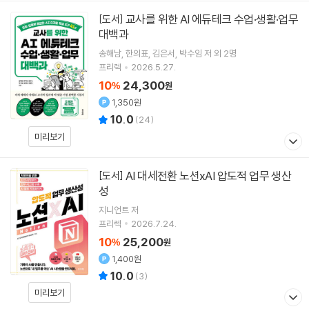
교사를 위한 AI 에듀테크 수업·생활·업무
[도서]
대백과
송해남
한의표
김은서
박수임
저 외 2명
프리렉
2026.5.27.
10
24,300
%
원
1,350원
10.0
(
24
)
미리보기
AI 대세전환 노션xAI 압도적 업무 생산
[도서]
성
지니언트
저
프리렉
2026.7.24.
10
25,200
%
원
1,400원
10.0
(
3
)
미리보기