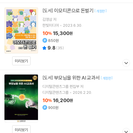
이모티콘으로 돈벌기
[도서]
[
]
개정판
김영삼
저
한빛미디어
2023.6.30.
10
15,300
%
원
850원
9.8
(
35
)
미리보기
부모님을 위한 AI 교과서
[도서]
[
]
개정판
디지털콘텐츠그룹 편집부
저
디지털콘텐츠그룹
2026.2.20.
10
16,200
%
원
900원
미리보기