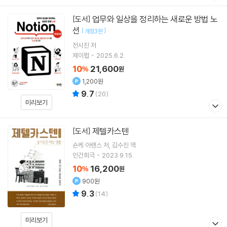
업무와 일상을 정리하는 새로운 방법 노
[도서]
션
[
]
개정3판
전시진
저
제이펍
2025.6.2.
10
21,600
%
원
1,200원
9.7
(
20
)
미리보기
제텔카스텐
[도서]
숀케 아렌스
저
김수진
역
인간희극
2023.9.15.
10
16,200
%
원
900원
9.3
(
14
)
미리보기