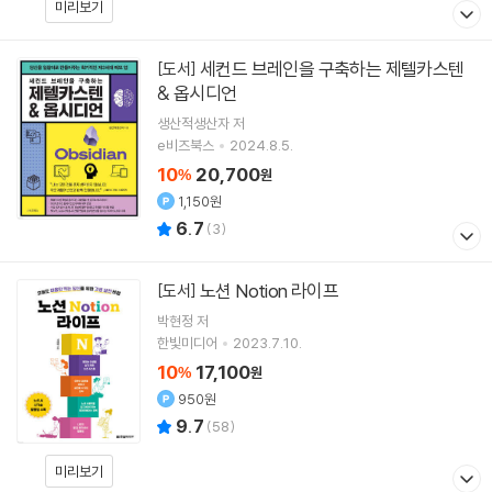
미리보기
세컨드 브레인을 구축하는 제텔카스텐
[도서]
& 옵시디언
생산적생산자
저
e비즈북스
2024.8.5.
10
20,700
%
원
1,150원
6.7
(
3
)
노션 Notion 라이프
[도서]
박현정
저
한빛미디어
2023.7.10.
10
17,100
%
원
950원
9.7
(
58
)
미리보기