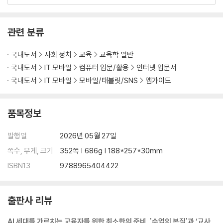
4. 띵커벨 보드의 다양한 유형 활용하기
1-14. 캔바 비주얼 스위트 - 따로 또 같이, 실시간으로 완성하는 우리 반
창작소
관련 분류
1. 둘러보기
2. [대표 수업] 캔바를 활용해 '따로 또 같이 만드는 '우리 반 1학기 추억 문
국내도서
사회 정치
교육
교육학 일반
집'
국내도서
IT 모바일
컴퓨터 입문/활용
인터넷 입문서
3. [핵심 활동&도구 알아보기] 캔바 비주얼 스위트
국내도서
IT 모바일
모바일/태블릿/SNS
앱가이드
4. 캔바로 만든 자료, 전자책으로 날개를 달다
1-15. 캔바 AI(매직 디자인) - 말하는 대로 그려지는 나만의 브랜드 연구
소
품목정보
1. 둘러보기
2. [대표 수업] 나만의 브랜드 론칭! '우리 반 굿즈(Goods) 디자이너'
발행일
2026년 05월 27일
3. [핵심 활동&도구 알아보기] Canva AI(Magic Design) & Mockups
쪽수, 무게, 크기
352쪽 | 686g | 188*257*30mm
4. 다른 도구, 같은 수업 : 미리캔버스(MiriCanvas)로 나만의 로고 만들
ISBN13
9788965404422
기
1-16. 캔바 매직 미디어 - 텍스트 한 줄로 만나는 미래의 내 모습
1. 둘러보기
출판사 리뷰
2. [대표 수업] AI와 함께 꿈꾸는 '나의 미래 진로 명함' 만들기
3. [핵심 활동&도구 알아보기] 캔바 매직 미디어
AI 세대를 가르치는 교육자를 위한 최소한의 준비, '수업의 본질'과 ‘교사