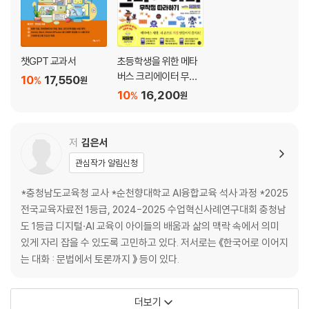
3. [핵심 활동&도구 알아보기] 회로제작 키트 : DC-가상실험
4. 함께 쓰면 좋아요! 수학·과학 학습 플랫폼 추천
1-11. 매쓰아이곤 - 조작하고 체험하며 수학의 원리를 깨우치는 살아있는
챗GPT 교과서
초등학생을 위한 메타
교과서
버스 크리에이터 무작
10
17,550
1. 둘러보기
%
원
정 따라하기 with 제페
10
16,200
%
원
2. [대표 수업] 리듬으로 익히는 분수의 크기
토
3. [핵심 활동&도구 알아보기] Track, 분수 막대
4. 같은 도구, 다른 수업 : 매쓰아이곤으로 수업에 생동감 더하기
저
김은서
1-12. 블루킷 - 느린 학생부터 빠른 학생까지, 모두가 즐거운 게이미피케
이션 평가를 만들어요!
관심작가 알림신청
1. 둘러보기
*충청남도교육청 교사 *순천향대학교 AI융합교육 석사 과정 *2025
2. [대표 수업] 관용 표현과 고유어 퀴즈 만들기
전국교육자료전 1등급, 2024-2025 수업혁신사례연구대회 충청남
3. [핵심 활동&도구 알아보기] CSV Import
도 1등급 디지털·AI 교육이 아이들의 배움과 삶의 맥락 속에서 의미
4. 게임형 퀴즈 플랫폼 : 블루킷 vs. 김킷
있게 자리 잡을 수 있도록 고민하고 있다. 저서로는 《한국어로 이어지
1-13. 띵커벨 보드 - 학생이 직접 출제하고 함께 푸는 퀴즈 게임
는 대화 : 문법에서 토론까지 》 등이 있다.
1. 둘러보기
2. [대표 수업] 우리 반은 퀴즈 마스터! '단원 정리 퀴즈 대회'
3. [핵심 활동&도구 알아보기] 띵커벨 보드(문제출제형)
더보기