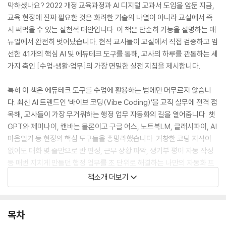
막하셨나요? 2022 개정 교육과정과 AI 디지털 교과서 도입을 앞둔 지금,
교육 현장에 진짜 필요한 것은 화려한 기술의 나열이 아니라 교실에서 즉
시 써먹을 수 있는 실천적 대안입니다. 이 책은 단순히 기능을 설명하는 매
뉴얼에서 완전히 벗어났습니다. 현직 교사들이 교실에서 직접 검증하고 엄
선한 41개의 핵심 AI 및 에듀테크 도구를 통해, 교사의 하루를 관통하는 세
가지 축인 [수업·생활·업무]의 가장 면밀한 실전 지침을 제시합니다.
특히 이 책은 에듀테크 도구를 수업에 활용하는 법에만 머무르지 않습니
다. 최신 AI 트렌드인 ‘바이브 코딩(Vibe Coding)’을 교직 실무에 전격 접
목해, 교사들이 가장 무거워하는 행정 업무 자동화의 길을 열어줍니다. 챗
GPT와 제미나이, 캔바는 물론이고 구글 어스, 노트북LM, 클래시파이, AI
마음일기 등 현장의 핵심 도구들을 총망라했습니다. 거창한 코딩 지식이
없어도 대화 몇 줄만으로 반 편성, 근무 상황 파악, 생기부 평어 자동 작성
등 매번 지치게 만들던 행정 업무를 초 단위로 해결하는 나만의 자동화 프
로그램을 직접 구축할 수 있도록 돕습니다. 교실 속 수업부터 퇴근을 앞당
책소개 더보기
기는 행정 혁신까지, 교사의 일과 전체를 주도하는 유일무이한 올인원 솔
루션입니다.
목차
· [수업] 종이 한 장에 갇혔던 아이들의 생각을 디지털 가상 공간에서 무한