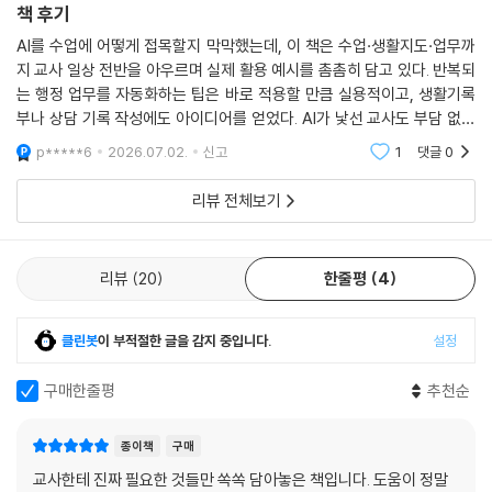
종이책
구매
3. [핵심 활동&도구 알아보기] 텍스트로 비디오 만들기
책 후기
4. AI 영상 편집의 양대 산맥, Vrew vs. CapCut 심층 비교
1-26. Napkin AI - 디자인 고민 끝! 인포그래픽으로 생각을 구조화해요
AI를 수업에 어떻게 접목할지 막막했는데, 이 책은 수업·생활지도·업무까
1. 둘러보기
지 교사 일상 전반을 아우르며 실제 활용 예시를 촘촘히 담고 있다. 반복되
2. [대표 수업] 지역 특산물로 설계하는 로컬 푸드 창업 프로젝트
는 행정 업무를 자동화하는 팁은 바로 적용할 만큼 실용적이고, 생활기록
부나 상담 기록 작성에도 아이디어를 얻었다. AI가 낯선 교사도 부담 없이
3. [핵심 활동&도구 알아보기] 복잡한 로직을 구조화해주는 나만의 AI 파
따라 할 수 있어 학교 현장에 바로 써먹기 좋은 실전서였다.
트너
p*****6
2026.07.02.
신고
1
댓글
0
4. 더 알아보기 : 비주얼 AI의 두 강자, Napkin AI와 제미나이 완벽 가이드
리뷰 전체보기
[2부. 생활]
2-1. 클래시파이 - 우리 반의 마음을 데이터로 이해하고 관리해요!
리뷰
20
한줄평
4
1. 둘러보기
2. [핵심 활동&도구 알아보기] 학생 특성 기반 자리 배치하기
클린봇
이 부적절한 글을 감지 중입니다.
설정
3. [같은 도구, 다른 활용] 클래시파이로 완성하는 맞춤형 학급 관리
2-2. AI 마음일기 - 46가지 감정 데이터로 학생들의 마음을 이해해요!
구매한줄평
추천순
1. 둘러보기
2. [핵심 활동&도구 알아보기] AI 마음일기와 함께하는 365일 실시간 정
종이책
구매
서 안전망 구축하기