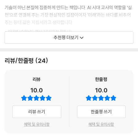
미디어 리터러시 게임부터 구글 어스, 캔바 AI, 제미나이 캔버스, 영상 편
3. [핵심 활동&도구 알아보기] 사건 연대&역사적 사건 지도
기술이 아닌 본질에 집중하게 만드는 책입니다. AI 시대 교사의 역할을 ‘실
집 도구인 Vrew까지 26가지 도구를 활용해 시공간의 한계를 극복하는 다
4. 더 알아보기 : 수업을 더욱 재미있게, 학습 게임을 만들어 주는 '패들렛
천’으로 연결해 주는 가장 현실적인 길잡이이자 '미래'라는 바다를 비추어
채로운 수업 레시피를 제안합니다.
아케이드'
주는 등대 같은 지침서라고 생각합니다.
1-20. 코글 - 무한히 확장되는 마인드맵으로 생각을 연결하고 정리해요!
2부. 생활 [관계의 깊이]
- 이대열 (충청남도 예산교육지원청 장학사)
1. 둘러보기
추천평 더보기
클래시파이, AI 마음일기, 다했니 등을 활용해 학생들의 정서 안전망을 구
2. [대표 수업] 입체적 위인전 만들기
축하고, 데이터에 기반해 학생 상담 및 생기부 정성평가를 촘촘하게 기록
디지털 교육 시대를 맞이하는 선생님들이 실제 수업에서 활용할 수 있는
3. [핵심 활동&도구 알아보기] 탐구에 깊이를 더하는 디지털 마인드맵 수
하는 학급경영의 전문성을 더합니다.
주요 도구와 사례를 교사의 눈높이에서 꼼꼼하게 정리한 책입니다. 특히
업하기
리뷰/한줄평
24
'대표 수업' 사례를 통해 도구의 기능을 넘어 수업 속 적용 방법까지 구체적
4. 생성형 AI와 코글의 만남 : 평가 계획을 한눈에! 디지털 평가 맵 만들기
3부. 업무 [본질로의 회귀]
으로 살펴볼 수 있어, '대백과'라는 책 컨셉에 걸맞은 구성을 갖추고 있습니
1-21. 크레아 AI - 손끝에서 실시간으로 완성되는 상상 속 세상
챗GPT를 활용한 품의 및 평어 자동 작성을 넘어, 최근 AI 트렌드의 핵심인
다. 교실에 두고 하나씩 수업에 적용해 보고 싶은 선생님들께 이 책을 추천
리뷰
한줄평
1. 둘러보기
‘바이브 코딩(Vibe Coding)’을 교직 실무에 긴밀히 접목했습니다. 반 편
합니다.
2. [대표 수업] 키워드와 AI로 완성하는 상상 이야기
10.0
10.0
성, 근무 상황 파악, 선정위원회 점수 산정 등 매번 손이 많이 가던 행정 업
- 신갑천 (ATC 컴퓨팅교사협회 회장)
3. [핵심 활동&도구 알아보기] Realtime
무를 초 단위로 해결해 주는 자동화 프로그램을 만드는 법을 조목조목 안
4. 이미지 생성형 AI 플랫폼 : 크레아 AI vs. 빙 이미지 크리에이터 vs. 플
내합니다.
레이그라운드
리뷰 쓰기
한줄평 쓰기
1-22. Suno - 나의 글과 멜로디를 노래로 엮어주는 AI 작곡가
이 책을 쓱 넘기다가 지금 내 교실에 꼭 필요한 단 한 가지 도구나 사례를
1. 둘러보기
혜택 및 유의사항
혜택 및 유의사항
발견한다면 그것만으로 이 책은 제 역할을 다한 것입니다. 단순 반복 업무
2. [대표 수업] 그림으로 그린 내 마음, AI와 함께 노래로 완성하기
는 똑똑한 AI에게 전부 맡겨두고, 오직 학생과의 소통에만 온전히 집중하