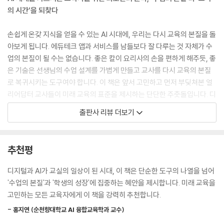
4. 같은 도구, 다른 수업 : 캔바 AI로 다채롭게 수업하기
의 시간’을 되찾다
1-17. 캔바 코드 - AI와 함께 나만의 학습 게임 콘텐츠를 만들어요!
1. 둘러보기
손쉽게 온갖 지식을 얻을 수 있는 AI 시대에, 우리는 다시 교육의 본질을 돌
2. [대표 수업] 게이미피케이션으로 즐기며 배우는 우리 역사
아보게 됩니다. 에듀테크 앱과 서비스를 남들보다 잘 다루는 것 자체가 수
3. [핵심 활동&도구 알아보기] 바이브 코딩으로 만드는 나만의 게임 콘텐
업의 본질이 될 수는 없습니다. 좋은 칼이 요리사의 손을 편하게 해주듯, 좋
츠
은 기술은 선생님의 수업 설계를 가볍게 만들고 교사를 다시 교육의 본질
4. 같은 도구, 다른 수업 : 〈분수의 곱셈 타임어택 챌린지〉 게임 만들기
로 복귀시키는 도구여야 합니다. 이 책은 앞서 고민하고 먼저 부딪쳐본 얼
1-18. 패들렛 샌드박스 - 한눈에 보이고 한 번에 정리되는 디지털 토론 도
리어답터 교사들이 미래 교육의 표준을 제시하는 단단한 주춧돌입니다. 디
구
지털 기술이 어떻게 인간적인 교육을 보완하고 완성할 수 있는지에 대한
출판사 리뷰 더보기
1. 둘러보기
깊이 있는 교육 철학을 바탕으로, 교사의 언어를 더욱 정교하게 만들어주
2. [대표 수업] 학생들의 스마트폰 사용, 규제해야 할까? 생각에 깊이를 더
는 생생한 현장 사례들을 가득 담았습니다.
해주는 토론하기
추천평
3. [핵심 활동&도구 알아보기] 수업 준비부터 발표까지, 샌드박스 기능 완
교실 속 모든 장면을 완벽히 지원하는 3부로 구성된 올인원 솔루션
전 정복
디지털과 AI가 교실의 일상이 된 시대, 이 책은 단순한 도구의 나열을 넘어
4. 패들렛 샌드박스 vs. 캔바 화이트보드 vs. 피그잼, 무엇을 써야 할까?
이 책은 교사의 일과에 딱 맞춰 3부 구성의 체계적인 내비게이션을 제공합
'수업의 본질'과 '학생의 성장'에 집중하는 혜안을 제시합니다. 미래 교육을
1-19. 패들렛 AI 레시피 - "이렇게 만들어줘" 한마디면 끝! 선생님을 위한
니다.
고민하는 모든 교육자에게 이 책을 강력히 추천합니다.
AI 비서
1. 둘러보기
- 홍지연 (순천향대학교 AI 융합교육학과 교수)
1부. 수업 [배움의 확장]
2. [대표 수업] AI 레시피로 이해하는 플라스틱의 과거·현재·미래