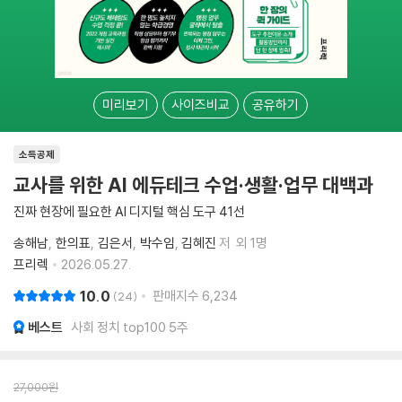
미리보기
사이즈비교
공유하기
소득공제
교사를 위한 AI 에듀테크 수업·생활·업무 대백과
진짜 현장에 필요한 AI 디지털 핵심 도구 41선
송해남
한의표
김은서
박수임
김혜진
저
외 1명
프리렉
2026.05.27.
10.0
판매지수
6,234
24
베스트
사회 정치 top100 5주
27,000
원