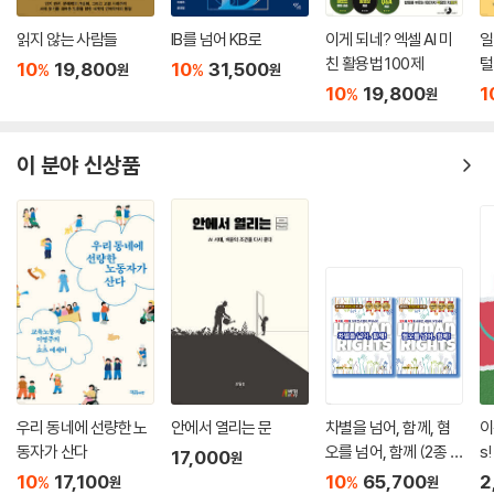
용법
2-7. 매직스쿨 AI - 수업 설계부터 행정 업무까지, 교사의 하루를 책임지
는 교육 특화 AI 플랫폼
읽지 않는 사람들
IB를 넘어 KB로
이게 되네? 엑셀 AI 미
일
1. 둘러보기
친 활용법 100제
털
10
19,800
10
31,500
%
%
원
원
2. [핵심 활동&도구 알아보기] MagicStudent, 텍스트 레벨러
10
19,800
1
%
원
3. [같은 도구, 다른 활용] 매직스쿨 AI로 완성하는 교사의 하루
2-8. 노트북LM - 바쁜 생활 속 내 손안의 AI 노트를 만들어요!
이 분야 신상품
1. 둘러보기
2. [핵심 활동&도구 알아보기] 학생 1:1 상담 계획 세우기
3. [같은 도구, 다른 활용] 노트북LM으로 멀티 플레이어 교사되기
[3부. 업무]
3-1. [with 챗GPT] 기안문 작성하기 - 주제를 입력하면 양식대로 기안문
을 작성해요
1. 챗GPT를 활용한 기안문 작성하기
2. 자동화 흐름 요약
우리 동네에 선량한 노
안에서 열리는 문
차별을 넘어, 함께, 혐
이
3. 다음 순서에 따라 실시해 보세요
동자가 산다
오를 넘어, 함께 (2종 세
s!
17,000
3-2. [with 챗GPT] 자율·자치활동 평어 자동 완성 - 이름과 주제만 입력
원