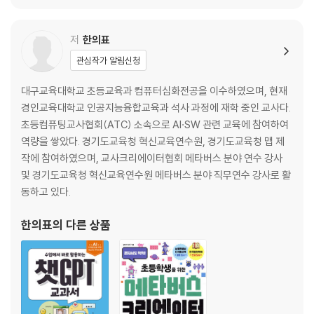
1-7. 비바샘 미술관 - VR로 떠나는 방구석 예술 여행
1. 둘러보기
저
한의표
2. [대표 수업] 명화 속 추리 게임 '신비한 아트호텔의 비밀'
3. [핵심 활동&도구 알아보기] 비바샘 VR 미술관
관심작가 알림신청
4. 같은 도구, 다른 수업 : 비바샘 VR 미술관으로 작품 감상하기
대구교육대학교 초등교육과 컴퓨터심화전공을 이수하였으며, 현재
1-8. 아폭 - 실시간으로 반응하는 웹 기반 올인원 XR 창작소
경인교육대학교 인공지능융합교육과 석사 과정에 재학 중인 교사다.
1. 둘러보기
초등컴퓨팅교사협회(ATC) 소속으로 AI·SW 관련 교육에 참여하여
2. [대표 수업] 우리 학교 도덕 가이드, AR로 실천하기
역량을 쌓았다. 경기도교육청 혁신교육연수원, 경기도교육청 맵 제
3. [핵심 활동&도구 알아보기] 카메라 인식, 페이지 이동
작에 참여하였으며, 교사크리에이터협회 메타버스 분야 연수 강사
4. AR 제작 플랫폼 : 아폭 vs. 어셈블러 에듀
및 경기도교육청 혁신교육연수원 메타버스 분야 직무연수 강사로 활
1-9. 애니메이티드 드로잉 - AI와 함께 그림에 생명을 불어넣어요!
동하고 있다.
1. 둘러보기
2. [대표 수업] UN 무대에 선 나의 캐릭터, 지구에 메시지를 남기다
한의표
의 다른 상품
3. [핵심 활동&도구 알아보기] 애니메이티드 드로잉 기능 완전 정복
4. 더 알아보기 : 몸짓으로 생각을 표현하는 AI 애니메이션 도구, ‘스크루블
리’
1-10. PhET - 수학, 과학 개념을 이해해요
1. 둘러보기
2. [대표 수업] 전지 한 개와 두 개를 연결한 전기 회로 비교하기