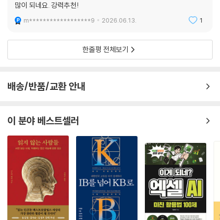
교사한테 진짜 필요한 것들만 쏙쏙 담아놓은 책입니다. 도움이 정말
3. [같은 도구, 다른 활용] AI 마음일기로 설계하는 데이터 기반 생활지도
많이 되네요. 강력추천!
2-3. AI FEEL - 하루 두 번, 감정 체크인을 통해 내 마음을 이해해요!
m******************9
2026.06.13.
1
1. 둘러보기
2. [핵심 활동&도구 알아보기] AI FEEL과 함께하는 체크인 루틴으로 마음
성찰하기
한줄평 전체보기
3. [같은 도구, 다른 활용] AI FEEL 감정 데이터 기반 생활지도 가이드
2-4. 클래스 도조 - 긍정의 연결고리로 교실 온도를 높여요!
1. 둘러보기
배송/반품/교환 안내
2. [핵심 활동&도구 알아보기] 학생의 성장과 변화 기록하기
3. [같은 도구, 다른 활용] 클래스 도조로 전인적 성장 도모하기
2-5. 다했니 - 숙제 검사와 피드백을 한번에! 우리 반 올인원 과제 도우미
이 분야 베스트셀러
1. 둘러보기
2. [핵심 활동&도구 알아보기] 인증샷 하나로 끝내는 과제 제출과 피드백
3. [같은 도구, 다른 활용] 매일 쌓이는 데이터로 학급 경영 완성하기
2-6. 수페 - 경제 활동으로 만들어 가는 자치 교실
1. 둘러보기
2. [핵심 활동&도구 알아보기] 학생이 직접 벌고 쓰는 학급 경제 운영하기
3. [같은 도구, 다른 활용] 학급 경제 한 단계 더 나아가기, 수페 200% 활