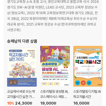
리
경기도교육청 소속 초등 교사, 경인교육대학교 융합교육 석사. 2024
4. 함께 쓰면 좋아요! YouTube 360
경기도 SW-AI 운영 지원단, LEAD 교사단, 2023 교육부 장관상 수
1-4. 구글 아트앤컬처 - 세계 예술 작품을 다채롭게 감상하고 AI와 함께
상(정보교육), 2022 제 16회 교육정보화연구대회 경기도 2등급, 전
만들어요!
국 3등급, 2022 목정미래재단 제8회 미래교육상 최우수상 수상(미
1. 둘러보기
래교육 분야), 2021 교육부 장관상 수상(한국과학창의재단 과학교
2. [대표 수업] 명화를 조합한 나만의 AI 노래
사연구회).
3. [핵심 활동&도구 알아보기] Mixtape
4. 같은 도구, 다른 수업 : 구글 아트앤컬처로 다채롭게 수업하기
송해남
의 다른 상품
1-5. 메타스텝스 - 웹에서 펼쳐지는 고화질 3D, 교실과 가상 공간의 경계
를 지우다
1. 둘러보기
2. [대표 수업] 메타스텝스로 떠나는 지구촌 평화 여행
3. [핵심 활동&도구 알아보기] Create Paths
4. 3D 메타버스 플랫폼 비교: 메타스텝스 vs. 스페이셜
1-6. 투닝 - AI 창작 파트너와 나의 상상을 웹툰으로 완성해요!
1. 둘러보기
교실에서 바로 쓰는 학
스토리텔링 생성형 AI,
스토리텔링 디지털 AI
2. [대표 수업] ‘과거의 화가, 오늘을 그리다’ 타임슬립 웹툰 제작하기
교자율시간 실전 가이
코스페이시스 에듀를
학교자율시간
3. [핵심 활동&도구 알아보기] 기획부터 공유까지, 투닝 활용 A to Z
드
만나다
10
24,300
19,000
16,000
4. 웹툰 창작 도구의 양대 산맥, 투닝 vs. 망고툰 심층 비교
%
원
원
원