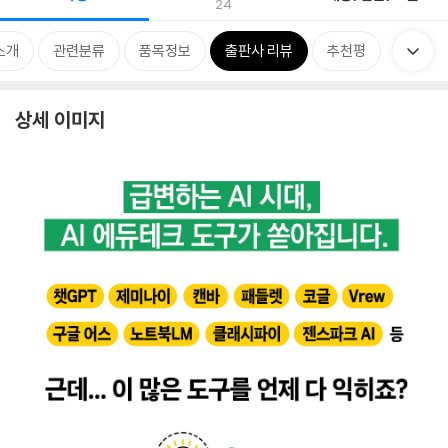
24
소개
관련분류
품목정보
출판사 리뷰
추천평
상세 이미지