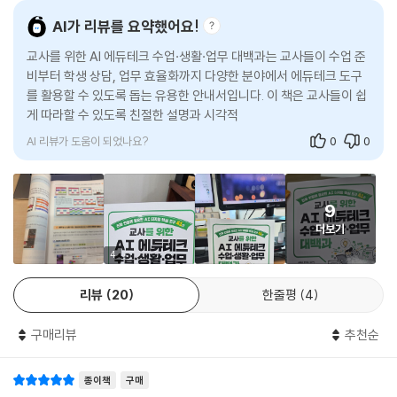
3. [핵심 활동&도구 알아보기] 나만의 노래를 완성하는 Unspoken Sym
는 업무 혁신과 기분 좋은 '정시 퇴근'을 경험해 보시길 바랍니다.
phony + Suno ‘Cover’
AI가 리뷰를 요약했어요!
4. 창작의 깊이를 더하는 음악 에듀테크
교사를 위한 AI 에듀테크 수업·생활·업무 대백과는 교사들이 수업 준
1-23. Gemini Canvas - PPT부터 퀴즈까지, AI와 함께 발표 자료를 만
비부터 학생 상담, 업무 효율화까지 다양한 분야에서 에듀테크 도구
들어요!
를 활용할 수 있도록 돕는 유용한 안내서입니다. 이 책은 교사들이 쉽
1. 둘러보기
게 따라할 수 있도록 친절한 설명과 시각적인 자료를 제공하며, 초보
2. [대표 수업] AI와 함께 그리는 위인전, 역사 인물 발표하기
자도 쉽게 접근할 수
3. [핵심 활동&도구 알아보기] 기획부터 제작까지, Gemini Canvas 단
AI 리뷰가 도움이 되었나요?
0
0
계별 활용 TIP
4. 함께 알아두면 좋은 분야별 특화 도구: Gamma & Wayground
1-24. Gemini Gem - 1:1 AI 튜터와 함께 완성하는 맞춤형 학습
9
1. 둘러보기
더보기
2. [대표 수업] AI 커리어 코치와 함께 미래 설계하기
4
3. [핵심 활동&도구 알아보기] Gemini Gem 완전 정복
4. 더 알아보기 : 제미나이와 오팔(Opal)의 만남 - 챗봇을 넘어 '앱'이 되
리뷰
20
한줄평
4
다
1-25. Vrew - AI와 함께 나만의 영상 콘텐츠를 제작해요!
구매리뷰
추천순
1. 둘러보기
2. [대표 수업] AI와 함께 그리는 2045, 미래 뉴스 제작하기