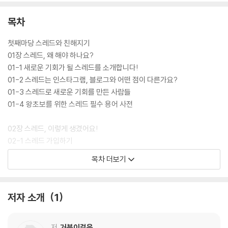
목차
첫째마당 스레드와 친해지기
01장 스레드, 왜 해야 하나요?
01-1 새로운 기회가 될 스레드를 소개합니다!
01-2 스레드는 인스타그램, 블로그와 어떤 점이 다른가요?
01-3 스레드로 새로운 기회를 만든 사람들
01-4 왕초보를 위한 스레드 필수 용어 사전
02장 스레드, 이렇게 생겼어요!
02-1 스레드 가입하기
__하면 된다! } 인스타그램 & 스레드 계정 생성하기
목차 더보기
__하면 된다! } 인스타그램 앱에서 연락처 동기화 해제하기
02-2 스레드 알고리즘 학습시키기
__하면 된다! } 알고리즘 학습시키는 4가지 방법
저자 소개
1
02-3 스레드의 화면 구성 이해하기
02-4 팔로워를 부르는 프로필 설정법
__하면 된다! } 나를 잘 나타낼 프로필 설정하기
저
거북이걸음