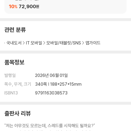
__하면 된다! } 첫 문장 작성 연습하기
10
72,900
%
원
__하면 된다! } 첫 문장에 숫자 넣어 글 다시 쓰기
__하면 된다! } 호기심을 불러일으키는 제목 작성 연습하기
04-2 흡인력 있는 본문 만들기
관련 분류
__하면 된다! } 줄 바꿈 연습하기
__하면 된다! } 스레드 게시글에 주제 추가하기
국내도서
IT 모바일
모바일/태블릿/SNS
앱가이드
__하면 된다! } CTA 문장 추가하기
04-3 몇 자가 딱 좋을까? 스레드 글자 수의 비밀
04-4 매일 올려야 할까? 나에게 맞는 업로드 리듬 찾기
품목정보
05장 인기 글을 만드는 콘텐츠 연재 전략
발행일
2026년 06월 01일
05-1 많이 읽히는 글 vs 팬을 만드는 글, 뭐가 다를까?
쪽수, 무게, 크기
340쪽 | 188*257*15mm
__하면 된다! } 스레드의 목적 다시 한번 생각해 보기
05-2 모두가 좋아하는 정보성 글쓰기
ISBN13
9791163038573
05-3 평범한 일상이 조회수 폭발을 불러오는 이유
05-4 트렌드 & 밈 글, 어떻게 써야 먹힐까?
출판사 리뷰
05-5 조회수는 높지만 절대 써서는 안 되는 글
"저는 아무것도 모르는데, 스레드를 시작해도 될까요?"
06장 소통도 알고리즘이다