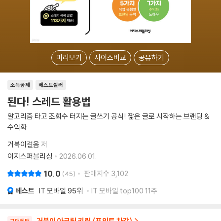
미리보기
사이즈비교
공유하기
소득공제
베스트셀러
된다! 스레드 활용법
알고리즘 타고 조회수 터지는 글쓰기 공식! 짧은 글로 시작하는 브랜딩 &
수익화
거북이걸음
저
이지스퍼블리싱
2026.06.01.
10.0
판매지수
3,102
45
베스트
IT 모바일
95위
IT 모바일 top100 11주
거북이 아크릴 키링 (포인트 차감)