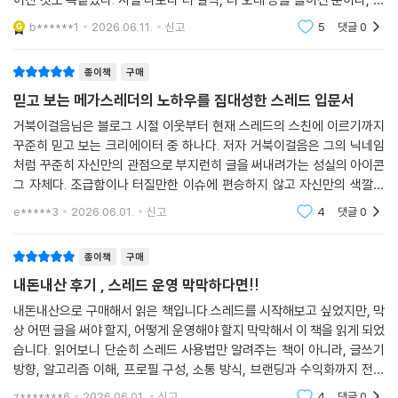
09-11 글감이 없는데, 남의 글을 참고해도 될까요?
"스레드로 진짜 돈을 벌 수 있나요?"
이 나온다는 소식을 들었을 때 정말 기뻤다.이 책에서 가장 먼저 눈에 들어
[도전 스레드 인플루언서] 2주 완성 스레드 챌린지
b******1
2026.06.11.
신고
5
댓글
0
온 건 디자인이
— 구체적인 사례로 배우는 수익화 방법 7가지 대공개!
찾아보기
종이책
구매
저자는 스레드 덕분에 광고를 받고, 강단에 섰고, 이직까지 했습니다. 팔로
믿고 보는 메가스레더의 노하우를 집대성한 스레드 입문서
워가 많지 않아도 시작할 수 있는 수익화 방법은 생각보다 많습니다. 체험
단·제품 협찬, 광고, 공동구매, 상품·서비스 직접 판매, 스레드 대행, 앱테
거북이걸음님은 블로그 시절 이웃부터 현재 스레드의 스친에 이르기까지
꾸준히 믿고 보는 크리에이터 중 하나다. 저자 거북이걸음은 그의 닉네임
크, 제휴 마케팅까지, 이 책은 7가지 수익화 방법을 구체적인 사례와 함께
처럼 꾸준히 자신만의 관점으로 부지런히 글을 써내려가는 성실의 아이콘
설명합니다. 당신의 스레드가 단순한 기록을 넘어 수익으로 이어지는 순
그 자체다. 조급함이나 터질만한 이슈에 편승하지 않고 자신만의 색깔을
간, 직접 경험해 보세요.
지키며 본인의 콘텐츠를 차근차근 쌓아나가는 영리한 크리에이터라고 생
e*****3
2026.06.01.
신고
4
댓글
0
각한다.이미 블로그나
"스레드, 이렇게 해도 되는 건지 모르겠어요."
— 11가지 자주 묻는 질문으로 내 문제 해결!
종이책
구매
내돈내산 후기 , 스레드 운영 막막하다면!!
"글은 언제 올려야 반응이 좋을까요?" "악플은 어떻게 대응하나요?" "반말
내돈내산으로 구매해서 읽은 책입니다.스레드를 시작해보고 싶었지만, 막
과 존댓말, 언제 써야 하나요?" 스레드를 운영하다 막히는 순간이 반드시
상 어떤 글을 써야 할지, 어떻게 운영해야 할지 막막해서 이 책을 읽게 되었
옵니다. 이 책의 마지막 09장에는 실제 스레드 사용자들이 가장 많이 묻는
습니다. 읽어보니 단순히 스레드 사용법만 알려주는 책이 아니라, 글쓰기
질문 11가지를 모았습니다. 업로드 빈도, 글 수정·삭제, 사진·영상 활용법
방향, 알고리즘 이해, 프로필 구성, 소통 방식, 브랜딩과 수익화까지 전체
등 궁금한 것이 생길 때마다 펼쳐 보는 스레드 운영 사전으로 쓰면 유용합
흐름을 잡아주는 책이었습니다.특히 좋았던 점은 초보자도 바로 따라 할
z*******6
2026.06.01.
신고
4
댓글
0