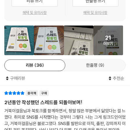
리뷰 쓰기
한줄평 쓰기
"어떤 글을 써야 사람들이 볼까요?"
08-2 연예인만 하는 게 아니에요 — 광고
— '좋아요'와 '팔로우'를 부르는 글쓰기 노하우!
08-3 싸고 좋은 제품을 함께 구매해요 — 공동구매
혜택 및 유의사항
혜택 및 유의사항
08-4 스레드를 전단지로 활용하자 — 상품/서비스 직접 판매
첫 문장이 가장 중요합니다. 스레드는 첫 줄에서 읽을지 말지 결정되기 때
08-5 나만의 스레드 운영 노하우가 있다면? — 스레드 대행 서비스
문이죠. 이 책은 클릭을 부르는 첫 문장 작성법부터 끝까지 읽게 만드는 본
08-6 미션을 해내면 수익을 얻는다 — 앱테크
21
문 구성, 팔로워를 팬으로 만드는 시리즈 글 기획법까지 담았습니다. 글감
08-7 사람들이 쓰는 만큼 수익이 생겨요 — 제휴 마케팅
더보기
이 떨어졌을 때 바로 꺼내 쓸 수 있는 113가지 글감 리스트도 부록으로 드
립니다. 글솜씨가 없어도 괜찮습니다. 구조만 알면 됩니다.
09장 알아 두면 평생 써먹는 스레드 운영 노하우 FAQ 11가지
09-1 글은 언제 올려야 반응이 좋을까요?
리뷰
36
한줄평
9
"제 직업엔 스레드가 안 맞는 것 같은데, 정말 효과가 있을까요?"
09-2 글은 1주일에 몇 번 써야 할까요?
— 자영업자, 마케터, 전문직, 프리랜서, 직장인… 직업 유형별 맞춤형 스
09-3 글을 수정하거나 삭제해도 괜찮나요?
구매리뷰
추천순
레드 활용법!
09-4 욕먹는 글, 어떻게 판별할까요?
09-5 글의 비율은 어떻게 맞춰야 할까요?
종이책
구매
스레드는 직업에 따라 가장 효율적으로 쓰는 방법이 있습니다. 만약 자영
09-6 조회수와 팔로워 수가 중요한가요?
업자라면 모든 팔로워가 잠재 고객입니다. 또한 마케터라면 브랜드 톤을
2년동안 작성했던 스레드를 되돌아보며!
09-7 주제가 너무 많은데 어떡하죠?
유지하며 소통하는 법이 중요합니다. 전문직은 친근함과 신뢰를 동시에 줘
09-8 사진이나 영상을 올려도 되나요?
거북이걸음님과 북토크를 함께하면서, 정말 많은 부분에서 닮았다는 걸 느
야 합니다. 이 책은 직업 유형별로 스레드를 활용하는 맞춤 전략을 따로 정
꼈다. 취미로 SNS를 시작했다는 것부터 그렇다. 나는 그게 링크드인이었
09-9 악플과 저격은 어떻게 대응할까요?
리했습니다. 내 상황에 딱 맞는 챕터를 펼쳐서 바로 적용해 보세요.
고, 거북이걸음님은 블로그였다. SNS를 발판으로 이직, 출판, 강의까지 이
09-10 반말과 존댓말, 언제 써야 하나요?
어진 것도 똑같았다. 사실 나보다 더 일찍, 더 오래 공을 들이신 분이라, 책