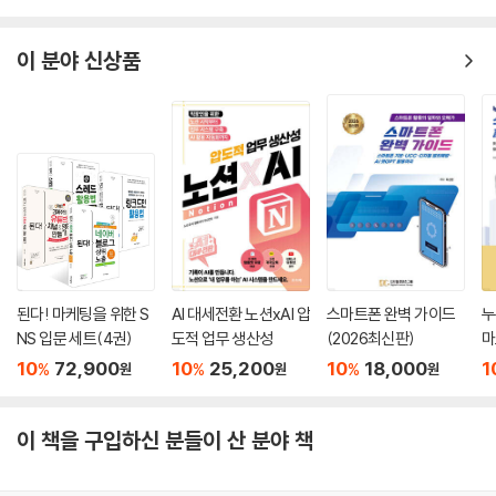
이 분야 신상품
된다! 마케팅을 위한 S
AI 대세전환 노션xAI 압
스마트폰 완벽 가이드
누
NS 입문 세트(4권)
도적 업무 생산성
(2026최신판)
마
초
10
72,900
10
25,200
10
18,000
1
%
%
%
원
원
원
이 책을 구입하신 분들이 산 분야 책