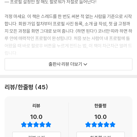
— 프로필 설정만 잘 해도 팔로워가 저절로 늘어난다!
06-1 내 글에 답글이 쏟아지게 만드는 법
06-2 답글 하나로 진짜 친구를 만드는 법
걱정 마세요. 이 책은 스레드를 한 번도 써본 적 없는 사람을 기준으로 시작
06-3 온라인 인연이 오프라인 기회가 되는 순간, 커피챗
합니다. 회원 가입 절차부터 프로필 사진 등록, 소개 글 작성, 첫 글 고정까
06-4 스레드 글을 다른 채널로 확장하는 법
지 모든 과정을 화면 그대로 보여 줍니다. 〈하면 된다!〉 코너만 따라 하면 하
__하면 된다! } 스레드 글을 인스타그램 콘텐츠로 변환하기
루 안에 매력적인 프로필이 완성됩니다. 처음 보는 사람이 내 프로필에 들
__하면 된다! } 스레드 글을 블로그 콘텐츠로 발행하기
어왔을 때 바로 팔로우 버튼을 누르게 만드는 법, 이 책이 차근차근 알려 드
[스페셜 3] 스레드에서 얻은 유명세를 밖으로 옮겨 보세요!
립니다.
셋째마당 브랜딩부터 수익화까지, 스레드 전문가 되기
출판사 리뷰 더보기
"스레드 들어가 보니까 저랑 맞지 않는 이상한 글만 있는걸요?"
07장 직업 유형별 스레드 활용법
— 나랑 맞는 사람과 소통하는 피드 알고리즘 설정법!
07-1 자영업자를 위한 스레드 — 모든 사람이 고객임을 기억하라!
07-2 마케터를 위한 스레드 — 브랜드 톤을 유지하고 소통하라!
리뷰/한줄평
45
스레드 피드는 내가 어떻게 쓰느냐에 따라 완전히 달라집니다. 처음 가입
07-3 전문직을 위한 스레드 — 친근함과 신뢰를 동시에 제공하라!
하면 알고리즘이 내 취향을 모릅니다. 이 책은 스레드가 나를 제대로 파악
07-4 프리랜서를 위한 스레드 — 전문성으로 고객을 확보하라!
하도록 알고리즘을 학습시키는 4가지 방법을 알려 줍니다. 설정할 때 몇
리뷰
한줄평
07-5 직장인을 위한 스레드 — 스레드 운영 목적을 먼저 생각하라!
가지만 바꿔도 피드가 바뀌고, 내 글에 반응하는 사람들이 달라집니다. 나
07-6 모든 직업 유형에 통하는 스레드 운영법
10.0
10.0
와 비슷한 사람을 내 앞에 데려다주는 스레드의 힘, 제대로 써야 제대로 통
합니다.
08장 스레드로 돈 버는 7가지 방법
08-1 후기를 쓰고 서비스를 제공받자 — 체험단/제품 협찬