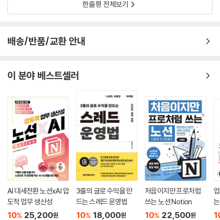
한줄평 전체보기
배송/반품/교환 안내
이 분야 베스트셀러
AI 대세전환 노션xAI 압
3줄의 글로 수익을 만
처음이지만 프로처럼
업
도적 업무 생산성
드는 스레드 운영법
쓰는 노션 Notion
는
10
25,200
10
18,000
10
22,500
1
%
%
%
원
원
원