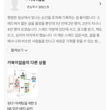
02-5 간단하게 첫 글 써보기
관심작가 알림신청
__하면 된다! } 나를 소개하는 첫 글 작성하기
__하면 된다! } 내 글을 프로필 상단에 고정하기
평범한 일상에서 빛나는 순간을 포착해 기록하는 걸 좋아합니다. 스
[스페셜 1] 스하리 논란 완벽 정리
레드에서 짧은 글을 올렸을 뿐인데 1년 만에 2만 명이, 2년이 지나니
4만 명이 모였습니다. 스레드 덕분에 강단에 서고, 광고를 받고, 책도
03장 스레드 글쓰기, 이렇게 하세요!
쓰고, 심지어 이직까지 했습니다. 이 책은 스레드 입문서로, 글을 통
03-1 스레드가 처음이라면 ― 자기소개 글쓰기 & 고정하기
해서 나와 비슷한 사람들을 만나고 새로운 기회를 찾을 수 있는 방법
__하면 된다! } AI와 함께 자기소개 글 써보기
을 이야기합니다. 다른 SNS를 하더라도 도움될 내용을 최대한 담아
펼쳐보기
03-2 스레드에 익숙해졌다면 ― 시리즈 글로 팔로워 늘리기
냈습니다. 이 책이 독자 여러분의 삶에도 작은 변화를 가져오는 계기
__하면 된다! } 시리즈 글 기획하고 작성하기
가 되었으면 합니다. 경력 및 활동 - (현) 공여사들 CX 리드 __ 서울
거북이걸음
의 다른 상품
__하면 된다! } 스레드 글 예약하기
시, 한국관광공사 등 공
03-3 알아 두면 평생 써먹을 글쓰기 노하우
03-4 밑천이 바닥났을 때 ― 스태기 극복 방법
[스페셜 2] 바로 가져다 쓰는 스레드 글감 113가지
둘째마당 팔로워와 팬을 부르는 글쓰기와 소통 노하우
04장 끝까지 읽게 만드는 글쓰기의 비밀
된다! 마케팅을 위한 S
04-1 첫 문장이 가장 중요한 스레드 글쓰기
NS 입문 세트(4권)