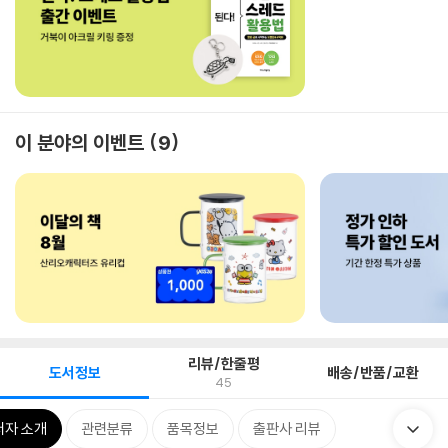
이 분야의 이벤트
9
리뷰/한줄평
도서정보
배송/반품/교환
45
저자 소개
관련분류
품목정보
출판사 리뷰