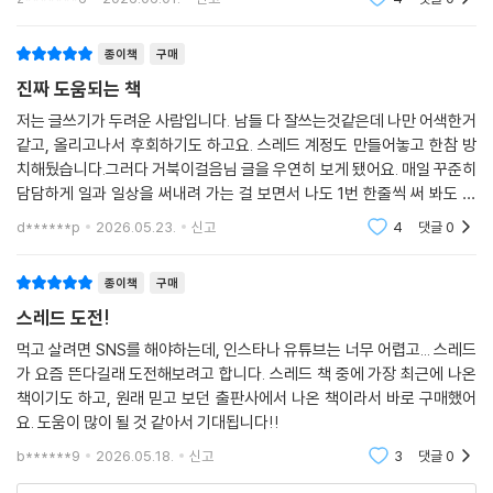
니다. 이제 망설일 이유가 없습니다. 지금 바로 스레드를 켜보세요.
수 있게 설명이
종이책
구매
[독자 커뮤니티 안내]
진짜 도움되는 책
함께 성장하는 독자 커뮤니티 'Do it! 스터디룸'에 방문해 보세요!
저는 글쓰기가 두려운 사람입니다. 남들 다 잘쓰는것같은데 나만 어색한거
같고, 올리고나서 후회하기도 하고요. 스레드 계정도 만들어놓고 한참 방
'Do it! 스터디룸'에서 이 책으로 공부하는 독자들을 만나 보세요. 혼자 시
치해뒀습니다.그러다 거북이걸음님 글을 우연히 보게 됐어요. 매일 꾸준히
작해도 함께 끝낼 수 있어요. '두잇 공부단'에 참여해 이 책을 완독하고 인
담담하게 일과 일상을 써내려 가는 걸 보면서 나도 1번 한줄씩 써 봐도 괜
증하면 이지스퍼블리싱에서 발간한 책을 선물로 받을 수 있답니다! 궁금
찮지 않을까 싶었고 그 마음으로 이 책도 사게 되었습니다.화려한 책은 아
d******p
2026.05.23.
신고
4
댓글
0
니지만 페이지를
한 점을 질문하고 함께 배우며 성장하는 즐거움을 느껴 보세요.
종이책
구매
Do it! 스터디룸 카페: cafe.naver.com/doitstudyroom
스레드 도전!
[이런 분들께 추천합니다]
먹고 살려면 SNS를 해야하는데, 인스타나 유튜브는 너무 어렵고... 스레드
가 요즘 뜬다길래 도전해보려고 합니다. 스레드 책 중에 가장 최근에 나온
- 스레드 시작을 계속 미루고 있는 직장인
책이기도 하고, 원래 믿고 보던 출판사에서 나온 책이라서 바로 구매했어
- 뭘 올려야 할지 몰라 계정만 만들고 방치해 둔 취준생/대학생
요. 도움이 많이 될 것 같아서 기대됩니다!!
- 인스타는 지쳤고 새 채널이 필요한 마케터/콘텐츠 크리에이터
- 짧은 글로 브랜딩·수익화를 시작하고 싶은 1인 사업자/프리랜서
b******9
2026.05.18.
신고
3
댓글
0