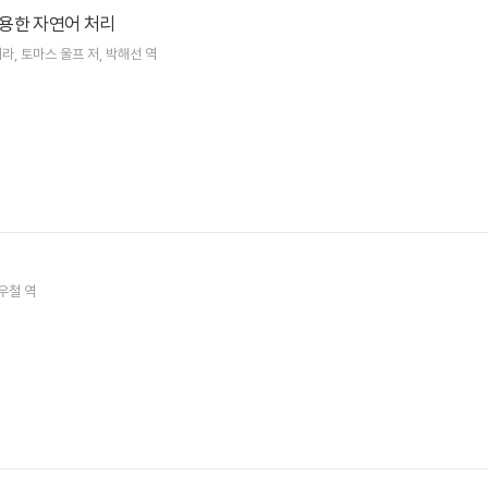
용한 자연어 처리
베라
토마스 울프
저
박해선
역
우철
역