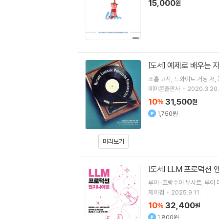
15,000
원
예제로 배우는 
[도서]
쇼홈 고시
드와이트 거닝
저
에이콘출판사
2020.3.20.
10
31,500
%
원
1,750원
미리보기
LLM 프로덕션
[도서]
루이-프랑수아 부샤르
루이 
제이펍
2025.9.11.
10
32,400
%
원
1,800원