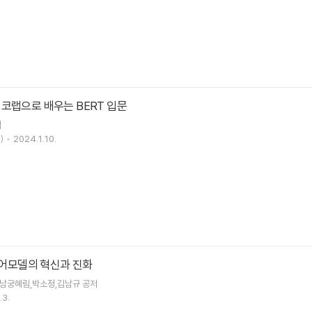
코랩으로 배우는 BERT 입문
역
)
2024.1.10.
 언어모델의 혁신과 진화
,남궁혜림,박소정,김남규 공저
.3.