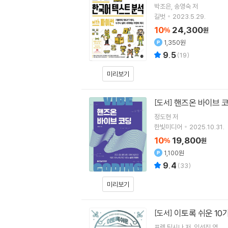
박조은
송영숙
저
길벗
2023.5.29.
10
24,300
%
원
1,350원
9.5
(
19
)
미리보기
핸즈온 바이브 
[도서]
정도현
저
한빛미디어
2025.10.31.
10
19,800
%
원
1,100원
9.4
(
33
)
미리보기
이토록 쉬운 10
[도서]
프렘 팀시나
저
임선집
역