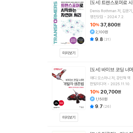
트랜스포머로 시
[도서]
Denis Rothman
저
김윤기
영진닷컴
2024.7.2.
10
37,800
%
원
2,100원
9.8
(
31
)
미리보기
바이브 코딩 너머
[도서]
애디 오스마니
저
강민혁
역
한빛미디어
2025.11.10.
10
20,700
%
원
1,150원
9.7
(
26
)
미리보기