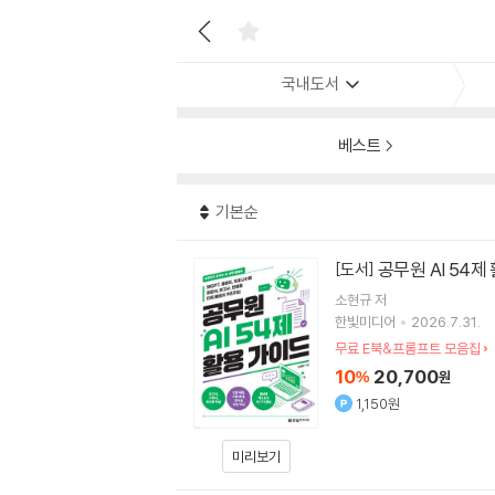
국내도서
베스트
기본순
공무원 AI 54제
[도서]
소현규
저
한빛미디어
2026.7.31.
무료 E북&프롬프트 모음집
10
20,700
%
원
1,150원
미리보기