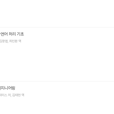
자연어 처리 기초
김창엽
최민환
역
 엔지니어링
피터스
저
김태헌
역