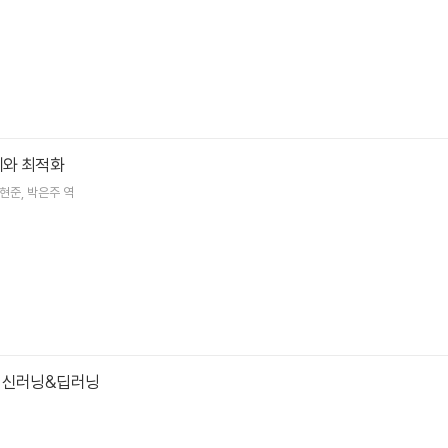
계와 최적화
현준
박은주
역
머신러닝&딥러닝