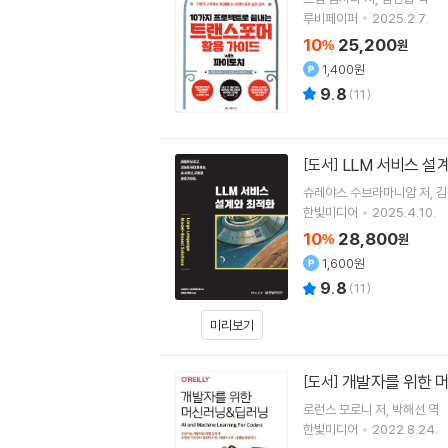
루비페이퍼
2025.2.7.
10
25,200
%
원
1,400원
9.8
(
11
)
LLM 서비스 설
[도서]
슈레야스 수브라마니암
저
김
한빛미디어
2025.4.10.
10
28,800
%
원
1,600원
9.8
(
11
)
미리보기
개발자를 위한 
[도서]
로런스 모로니
저
박해선
역
한빛미디어
2022.8.24.