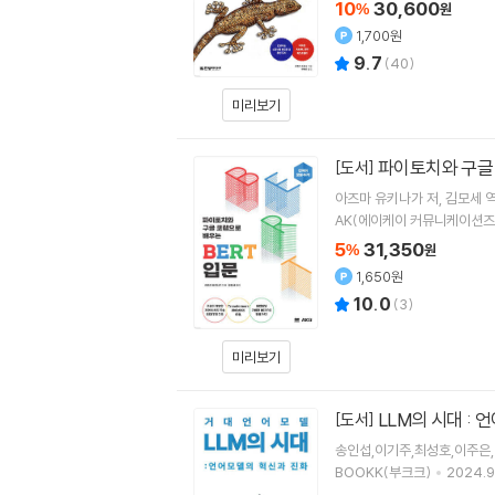
10
30,600
%
원
1,700원
9.7
(
40
)
미리보기
파이토치와 구글 
[도서]
아즈마 유키나가
저
김모세
AK(에이케이 커뮤니케이션즈
5
31,350
%
원
1,650원
10.0
(
3
)
미리보기
LLM의 시대 :
[도서]
송인섭,이기주,최성호,이주은
BOOKK(부크크)
2024.9