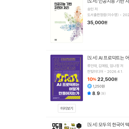
인공지능 기반 
[도서]
송민
저
도서출판청람(이수영)
202
35,000
원
AI 프로덕트는
[도서]
류인태
김예림
임나정
저
한빛미디어
2026.4.1.
10
22,500
%
원
1,250원
8.9
(
9
)
미리보기
모두의 한국어 텍
[도서]