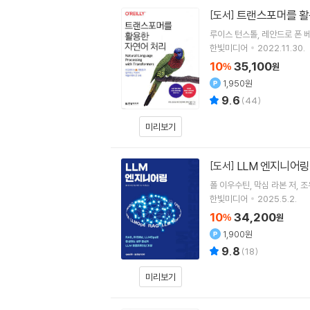
트랜스포머를 활
[도서]
루이스 턴스톨
레안드로 폰 
한빛미디어
2022.11.30.
10
35,100
%
원
1,950원
9.6
(
44
)
미리보기
LLM 엔지니어링
[도서]
폴 이우수틴
막심 라본
저
조
한빛미디어
2025.5.2.
10
34,200
%
원
1,900원
9.8
(
18
)
미리보기