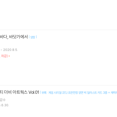
 바다, 바닷가에서
[
]
양장
2020.8.5.
 차감)
 더비 아트웍스 Vol.01
[
부록 : 게임 시리얼 코드/초판한정 양면 빅 일러스트 카드 3종 + 캐릭터
감수
.6.30.