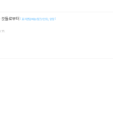
은 것들로부터
[
]
표지랜덤배송(핑크/민트)
양장
.11.