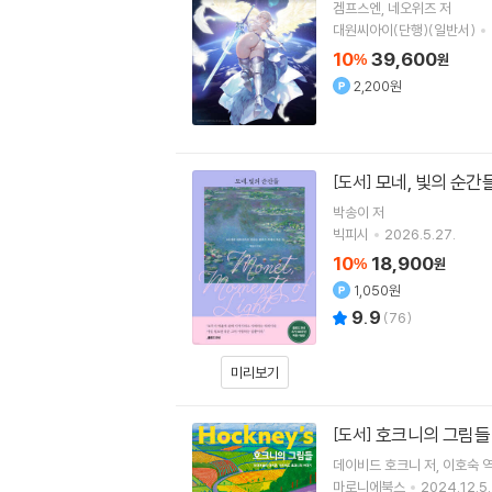
겜프스엔
네오위즈
저
대원씨아이(단행)(일반서)
10
39,600
%
원
2,200원
모네, 빛의 순간
[도서]
박송이
저
빅피시
2026.5.27.
10
18,900
%
원
1,050원
9.9
(
76
)
미리보기
호크니의 그림들
[도서]
데이비드 호크니
저
이호숙
마로니에북스
2024.12.5.