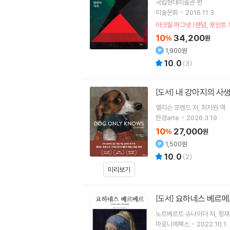
국립현대미술관 편
미술문화
2016.11.3.
아크릴 마그넷 (랜덤, 포인트 
10
34,200
%
원
1,900원
10.0
(
3
)
내 강아지의 사
[도서]
앨리슨 프렌드
저
최지원
역
한경arte
2026.3.19.
10
27,000
%
원
1,500원
10.0
(
2
)
미리보기
요하네스 베르
[도서]
노르베르트 슈나이더
저
정재
마로니에북스
2022.10.1.