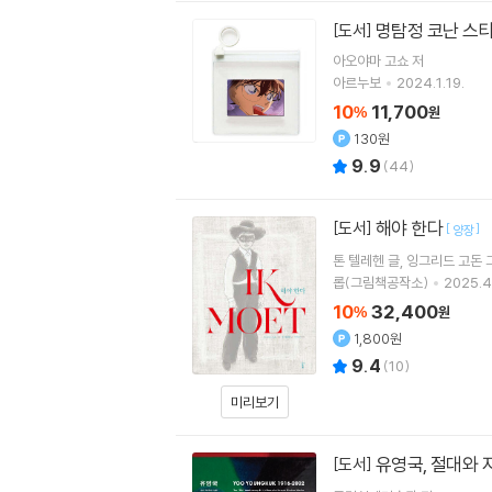
명탐정 코난 스티
[도서]
아오야마 고쇼
저
아르누보
2024.1.19.
10
11,700
%
원
130원
9.9
(
44
)
해야 한다
[도서]
[
]
양장
톤 텔레헨
글
잉그리드 고돈
롭(그림책공작소)
2025.4
10
32,400
%
원
1,800원
9.4
(
10
)
미리보기
유영국, 절대와 
[도서]