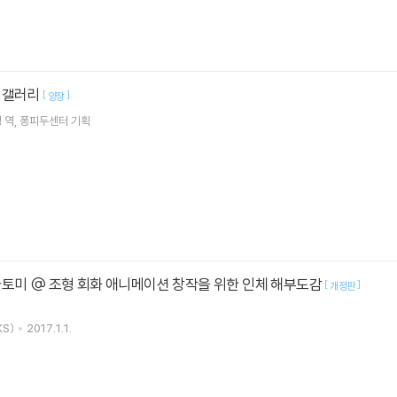
 갤러리
[
]
양장
경
역
퐁피두센터
기획
나토미 @ 조형 회화 애니메이션 창작을 위한 인체 해부도감
[
]
개정판
S)
2017.1.1.