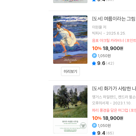
여름이라는 그림
[도서]
이원율
저
빅피시
2025.6.25.
음표 아크릴 카라비너 (포인트
10
18,900
%
원
1,050원
9.6
(
42
)
미리보기
화가가 사랑한 
[도서]
앵거스 하일랜드
켄드라 윌슨
오후의서재
2023.1.10.
파리 풍경을 담은 머그컵 (포
10
18,900
%
원
1,050원
9.4
(
65
)