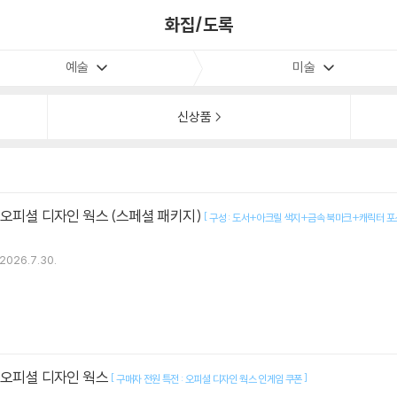
화집/도록
예술
미술
신상품
 오피셜 디자인 웍스 (스페셜 패키지)
[
구성 : 도서+아크릴 색지+금속 북마크+캐릭터
2026.7.30.
 오피셜 디자인 웍스
[
]
구매자 전원 특전 : 오피셜 디자인 웍스 인게임 쿠폰