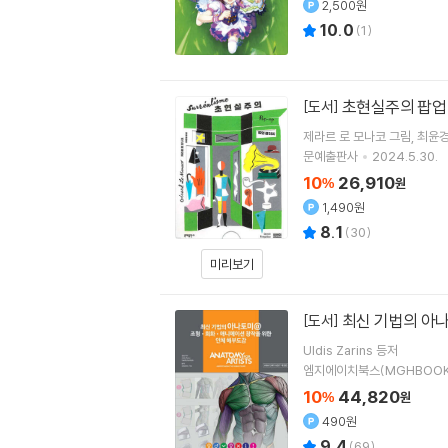
2,500원
10.0
(
1
)
초현실주의 팝업
[도서]
제라르 로 모나코
그림
최윤
문예출판사
2024.5.30.
10
26,910
%
원
1,490원
8.1
(
30
)
미리보기
최신 기법의 아
[도서]
Uldis Zarins 등저
엠지에이치북스(MGHBOOK
10
44,820
%
원
490원
9.4
(
69
)