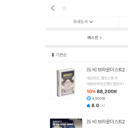
국내도서
베스트
기본순
브라운더스트2 :
[도서]
네오위즈
겜프스엔
저
대원씨아이(단행)(일반서)
10
88,200
%
원
4,900원
8.0
(
4
)
브라운더스트2 :
[도서]