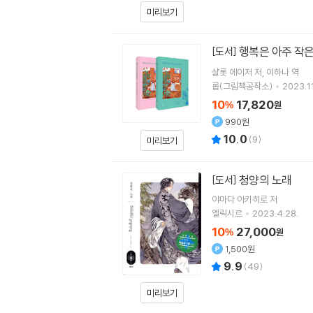
미리보기
행복은 아주 작
[도서]
샬롯 에이저
저
이하나
역
롭(그림책공작소)
2023.11
10
17,820
%
원
990원
10.0
(
9
)
미리보기
청양의 노래
[도서]
야마다 아키히로
저
엘릭시르
2023.4.28.
10
27,000
%
원
1,500원
9.9
(
49
)
미리보기