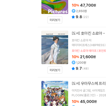
10
47,700
%
원
2,650원
9.8
(
22
)
미리보기
호아킨 소로야 -
[도서]
호아킨 소로야
저
에이치비프레스(HBPRESS)
호아킨 소로야 테이프 (포인트
10
21,600
%
원
1,200원
9.7
(
48
)
미리보기
우마무스메 프리티
[도서]
이치진샤
글그림
사이게임즈
PLOGIN(플로그인)
2026
10
45,000
%
원