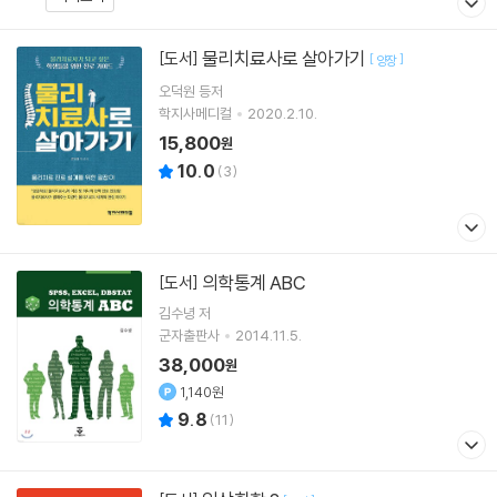
물리치료사로 살아가기
[도서]
[
]
양장
오덕원 등저
학지사메디컬
2020.2.10.
15,800
원
10.0
(
3
)
의학통계 ABC
[도서]
김수녕 저
군자출판사
2014.11.5.
38,000
원
1,140원
9.8
(
11
)