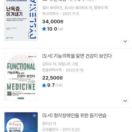
샐리 셰이위츠
조나단 셰이위츠
저
정재석
역
하나의학사
2021.11.5.
34,000
원
10.0
(
4
)
기능의학을 알면 건강이 보인다
[도서]
김덕수
저
이림니키
그림
한솔의학서적
2022.6.15.
22,500
원
9.7
(
14
)
청각장애인을 위한 듣기연습
[도서]
윤미선 저
군자출판사
2011.6.20.