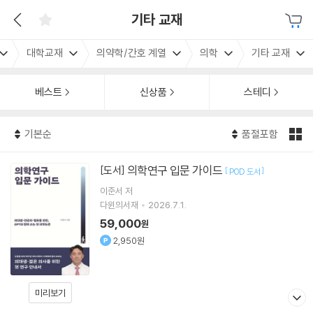
기타 교재
대학교재
의약학/간호 계열
의학
기타 교재
베스트
신상품
스테디
기본순
품절포함
의학연구 입문 가이드
[도서]
[
]
POD 도서
이준서
저
다윈의서재
2026.7.1.
59,000
원
2,950원
미리보기