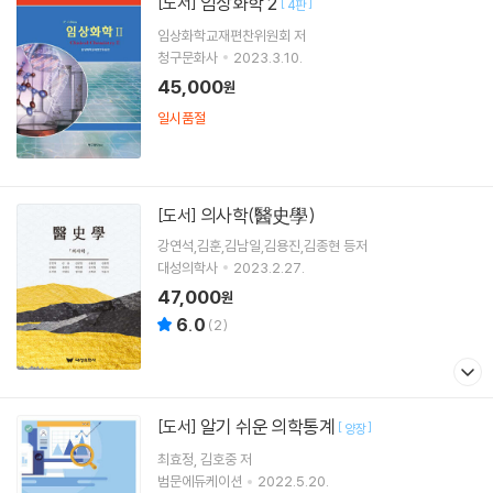
임상화학 2
[도서]
[
]
4판
임상화학교재편찬위원회 저
청구문화사
2023.3.10.
45,000
원
일시품절
의사학(醫史學)
[도서]
강연석,김훈,김남일,김용진,김종현 등저
대성의학사
2023.2.27.
47,000
원
6.0
(
2
)
알기 쉬운 의학통계
[도서]
[
]
양장
최효정
김호중
저
범문에듀케이션
2022.5.20.