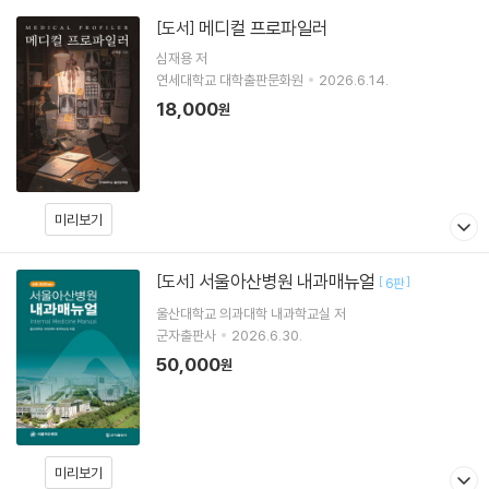
메디컬 프로파일러
[도서]
심재용
저
연세대학교 대학출판문화원
2026.6.14.
18,000
원
미리보기
서울아산병원 내과매뉴얼
[도서]
[
]
6판
울산대학교 의과대학 내과학교실 저
군자출판사
2026.6.30.
50,000
원
미리보기