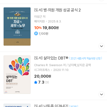
병·의원 개원 성공 공식 2
[도서]
이성근
저
페이지원
2025.8.3.
10
19,800
%
원
1,100원
살아있는 DBT®
[도서]
[
]
2021 세종서적 학술부문 선정
Charles R. Swenson 저 / 남지혜,남지은 공역
시그마프레스
2020.11.10.
20,000
원
7.3
(
3
)
난독증 이겨내기
[도서]
[
]
제2판