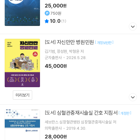
25,000
원
750원
10.0
(
1
)
자신만만 병원민원
[도서]
[
]
개정보완판
김기범
장성환
박형윤
저
군자출판사
2026.5.28.
45,000
원
미리보기
심혈관중재시술실 간호 지침서
[도서]
[
]
개정판
세브란스 심장혈관병원 심장혈관중재시술실 저
의학출판사
2019.4.30.
28,000
원