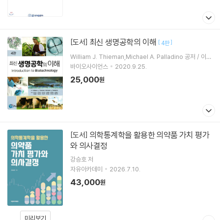
최신 생명공학의 이해
[도서]
[
]
4판
William J. Thieman,Michael A. Palladino 공저 / 이진
성 등역
바이오사이언스
2020.9.25.
25,000
원
의학통계학을 활용한 의약품 가치 평가
[도서]
와 의사결정
강승호
저
자유아카데미
2026.7.10.
43,000
원
미리보기