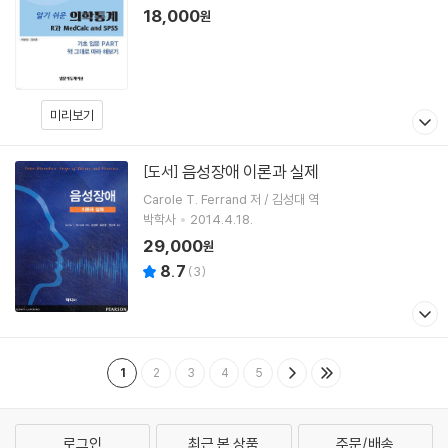
18,000
원
미리보기
음성장애 이론과 실제
[도서]
Carole T. Ferrand 저 / 김성대 역
박학사
2014.4.18.
29,000
원
8.7
(
3
)
1
2
3
4
5
로그인
최근 본 상품
주문/배송