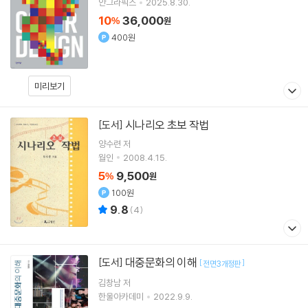
안그라픽스
2025.8.30.
10
36,000
%
원
400원
미리보기
시나리오 초보 작법
[도서]
양수련 저
월인
2008.4.15.
5
9,500
%
원
100원
9.8
(
4
)
대중문화의 이해
[도서]
[
]
전면3개정판
김창남
저
한울아카데미
2022.9.9.