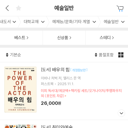
예술일반
내도서
대학교재
예체능/문화/기타 계열
예술일반
베스트
신상품
스테디
기본순
품절포함
배우의 힘
[도서]
[
]
개정증보판
이바나 처벅
저
엘리스 문
역
퍼스트북
2025.11.1.
미피 독서대/에코백+책키링 세트/오거나이저/투명파우치
외 (포인트 차감)
26,000
원
취미와예술
[도서]