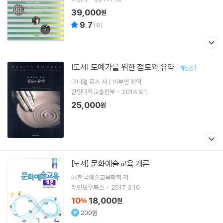
39,000
원
9.7
(
9
)
도예가를 위한 점토와 유약
[도서]
[
]
개정판
대니얼 로즈 저 / 이부연 외역
한양대학교출판부
2014.9.1.
25,000
원
문화예술교육 개론
[도서]
㈔한국예술교육학회 저
레인보우북스
2017.3.10.
10
18,000
%
원
200원