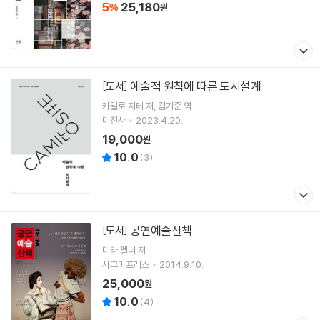
5
25,180
%
원
예술적 원칙에 따른 도시설계
[도서]
카밀로 지테
저
김기준
역
미진사
2023.4.20.
19,000
원
10.0
(
3
)
공연예술산책
[도서]
미라 펠너 저
시그마프레스
2014.9.10.
25,000
원
10.0
(
4
)