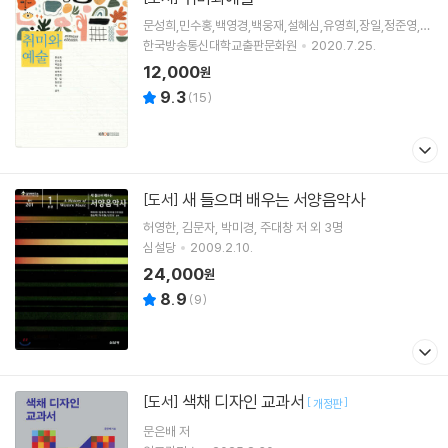
문성희,민수홍,백영경,백웅재,설혜심,유영희,장일,정준영,허
진 공저
한국방송통신대학교출판문화원
2020.7.25.
12,000
원
9.3
(
15
)
새 들으며 배우는 서양음악사
[도서]
허영한
김문자
박미경
주대창
저 외 3명
심설당
2009.2.10.
24,000
원
8.9
(
9
)
색채 디자인 교과서
[도서]
[
]
개정판
문은배
저