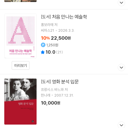
처음 만나는 예술학
[도서]
홍보라매
저
씨마스21
2026.3.3.
10
22,500
%
원
1,250원
10.0
(
21
)
미리보기
영화 분석 입문
[도서]
프랑시스 바느와 저
한나래
2007.12.31.
10,000
원