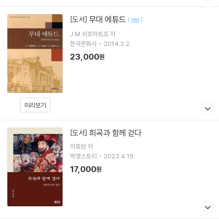
무대 에튜드
[도서]
[
]
양장
J.M.쉬흐마토프 저
한국문화사
2014.2.2.
23,000
원
미리보기
희곡과 함께 걷다
[도서]
이효원
저
박영스토리
2023.4.15.
17,000
원