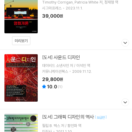
Timothy Corrigan
Patricia White
저
정재형
역
시그마프레스
2023.11.1.
39,000
원
미리보기
사운드 디자인
[도서]
데이비드 소넨샤인 저 / 이석민 역
커뮤니케이션북스
2009.11.12.
29,800
원
10.0
(
1
)
그래픽 디자인의 역사
[도서]
[
]
보급판
필립 B. 멕스 저 / 황인화 역
미진사
2011.1.10.