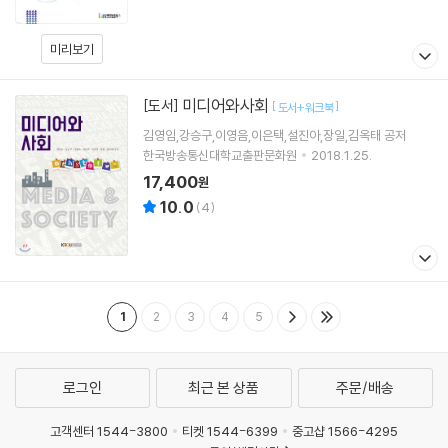
미리보기
미디어와사회
[도서]
[
]
도서+워크북
김영임,강승구,이영음,이은택,설진아,장일,김옥태 공저
한국방송통신대학교출판문화원
2018.1.25.
17,400
원
10.0
(
4
)
1
2
3
4
5
로그인
최근 본 상품
주문/배송
고객센터 1544-3800
티켓 1544-6399
중고샵 1566-4295