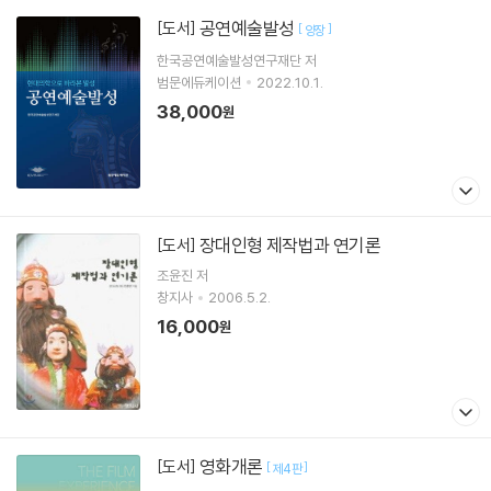
공연예술발성
[도서]
[
]
양장
한국공연예술발성연구재단 저
범문에듀케이션
2022.10.1.
38,000
원
장대인형 제작법과 연기론
[도서]
조윤진
저
창지사
2006.5.2.
16,000
원
영화개론
[도서]
[
]
제4판