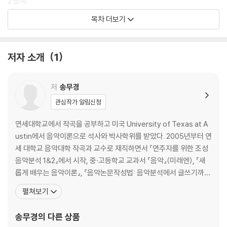
2.음계
3.조성
목차 더보기
4.선율
5.화성
6.리듬
저자 소개
1
Ⅲ. 음악의 표현
1.악기론
저
송무경
2.나타내는 말
관심작가 알림신청
3.주법에 관한 용어
Ⅳ. 음악의 분류
연세대학교에서 작곡을 공부하고 미국 University of Texas at A
1.연주 형태
ustin에서 음악이론으로 석사와 박사학위를 받았다. 2005년부터 연
2.장르
세 대학교 음악대학 작곡과 교수로 재직하면서 『연주자를 위한 조성
3.형식
음악분석 1&2』에서 시작, 중·고등학교 교과서 『음악』(미래엔), 『새
4.양식
롭게 배우는 음악이론』, 『음악논문작성법: 음악분석에서 글쓰기까
5.기법
지』, 『간추린 성부진행: 화성학의 길잡이』, 『대중음악과 클래식: 이야
펼쳐보기
기로 듣다』, 『후기낭만화성: 이론과 적용』을 저술하였다. 2009년부
터 한국서양음악학회 편집위원과 위원장, 2012년 부터는 한국서양
송무경
의 다른 상품
음악이론학회 회장직을 수행 중이다