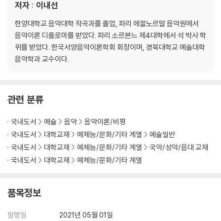
저자 : 이내선
한양대학교 음악대학 작곡과를 졸업, 파리 에꼴노르말 음악원에서
음악이론 디플로마를 받았다. 파리 소르본느 제4대학에서 석 박사 학
위를 받았다. 한국서양음악이론학회 회장이며, 경북대학교 예술대학
음악학과 교수이다.
관련 분류
국내도서
예술
음악
음악이론/비평
국내도서
대학교재
예체능/문화/기타 계열
예술일반
국내도서
대학교재
예체능/문화/기타 계열
국악/성악/음대 교재
국내도서
대학교재
예체능/문화/기타 계열
품목정보
발행일
2021년 05월 01일