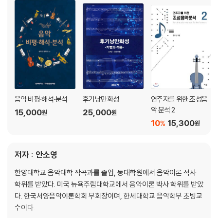
음악 비평·해석·분석
후기낭만화성
연주자를 위한 조성음
악 분석 2
15,000
25,000
원
원
10
15,300
%
원
저자 : 안소영
한양대학교 음악대학 작곡과를 졸업, 동대학원에서 음악이론 석사
학위를 받았다. 미국 뉴욕주립대학교에서 음악이론 박사 학위를 받았
다. 한국서양음악이론학회 부회장이며, 한세대학교 음악학부 초빙교
수이다.