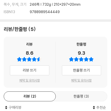
쪽수, 무게, 크기
246쪽 | 732g | 210*297*20mm
ISBN13
9788989544449
리뷰/한줄평
5
리뷰
한줄평
8.6
9.3
리뷰 쓰기
한줄평 쓰기
혜택 및 유의사항
혜택 및 유의사항
리뷰
2
한줄평
3
구매리뷰
추천순