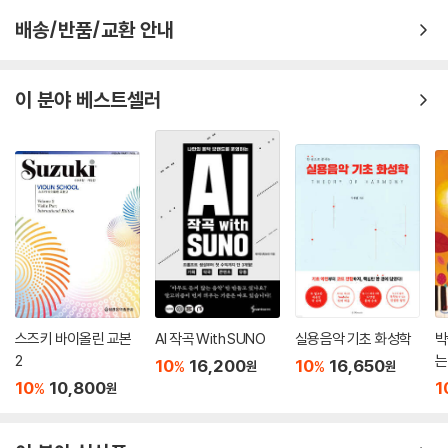
배송/반품/교환 안내
이 분야 베스트셀러
스즈키 바이올린 교본
AI 작곡 With SUNO
실용음악 기초 화성학
박
2
는
10
16,200
10
16,650
%
%
원
원
10
10,800
1
%
원