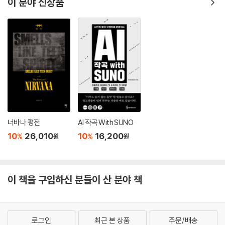
이 분야 신상품
너바나 평전
AI 작곡 With SUNO
10
26,010
10
16,200
%
%
원
원
이 책을 구입하신 분들이 산 분야 책
로그인
최근 본 상품
주문/배송