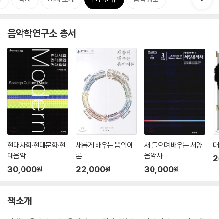
음악학연구소 총서
현대사회·현대문화·현
새롭게 배우는 음악이
새 들으며 배우는 서양
대
대음악
론
음악사
2
30,000
22,000
30,000
원
원
원
책소개