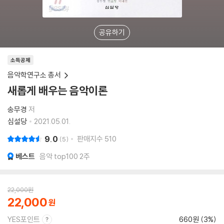
공유하기
소득공제
음악학연구소 총서
새롭게 배우는 음악이론
송무경
저
심설당
2021.05.01.
9.0
판매지수
510
5
베스트
음악 top100 2주
22,000
원
22,000
YES포인트
660원 (3%)