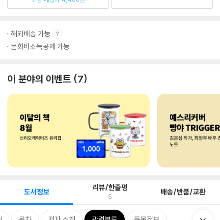
해외배송 가능
문화비소득공제 가능
이 분야의 이벤트
7
리뷰/한줄평
도서정보
배송/반품/교환
5
개
목차
저자 소개
관련분류
품목정보