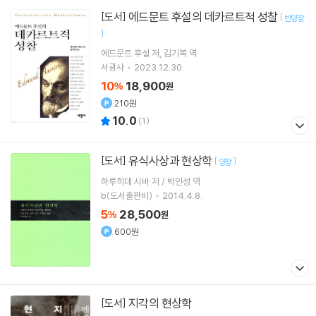
에드문트 후설의 데카르트적 성찰
[도서]
[
반양장
]
에드문트 후설
저
김기복
역
서광사
2023.12.30.
10
18,900
%
원
210원
10.0
(
1
)
유식사상과 현상학
[도서]
[
]
양장
하루히데 시바 저 / 박인성 역
b(도서출판비)
2014.4.8.
5
28,500
%
원
600원
지각의 현상학
[도서]