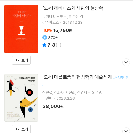
레비나스와 사랑의 현상학
[도서]
우치다 타츠루
저
이수정
역
갈라파고스
2013.12.23.
10
15,750
%
원
870원
7.8
(
6
)
미리보기
메를로퐁티 현상학과 예술세계
[도서]
[
개정증보판
]
신인섭
김화자
박신화
전영백
저 외 4명
그린비
2026.2.26.
28,000
원
미리보기