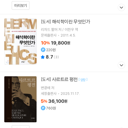
미리보기
해석학이란 무엇인가
[도서]
리차드 팔머 저 / 이한우 역
문예출판사
2011.4.5.
10
19,800
%
원
220원
8.7
(
3
)
사르트르 평전
[도서]
[
]
양장
변광배
저
세창출판사
2025.11.17.
5
36,100
%
원
760원