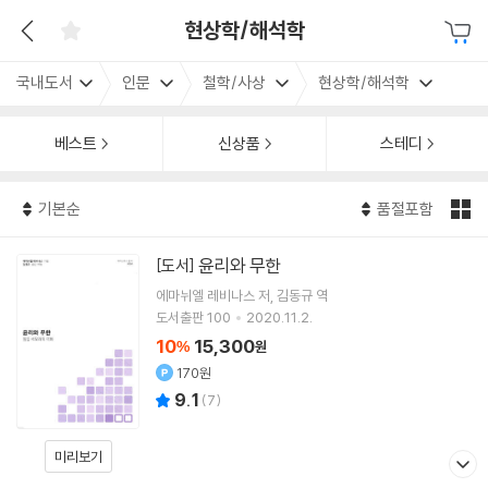
현상학/해석학
국내도서
인문
철학/사상
현상학/해석학
베스트
신상품
스테디
기본순
품절포함
윤리와 무한
[도서]
에마뉘엘 레비나스
저
김동규
역
도서출판 100
2020.11.2.
10
15,300
%
원
170원
9.1
(
7
)
미리보기