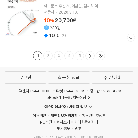
에드문트 후설
저
이남인
김태희
역
서광사
2020.8.10.
10
20,700
%
원
230원
10.0
(
2
)
1
2
3
4
5
로그인
최근 본 상품
주문/배송
고객센터 1544-3800
티켓 1544-6399
중고샵 1566-4295
eBook 1:1문의/채팅상담
예스이십사(주) 사업자 정보
이용약관
개인정보처리방침
청소년보호정책
PC버전
회사소개
거래처관계자께
도서홍보
광고
Copyright © YES24 Corp. All Rights Reserved.