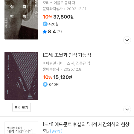
모리스 메를로 퐁티
저
문학과지성사
2002.12.31.
10
37,800
%
원
420원
8.4
(
7
)
초월과 인식 가능성
[도서]
에마뉘엘 레비나스
저
김동규
역
문예출판사
2025.12.8.
10
15,120
%
원
840원
미리보기
에드문트 후설의 『내적 시간의식의 현상
[도서]
학』
[
]
반양장