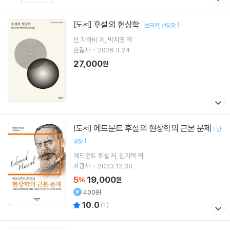
후설의 현상학
[도서]
[
]
보급판
반양장
단 자하비
저
박지영
역
한길사
2026.3.24.
27,000
원
에드문트 후설의 현상학의 근본 문제
[도서]
[
반
]
양장
에드문트 후설
저
김기복
역
서광사
2023.12.30.
5
19,000
%
원
400원
10.0
(
1
)