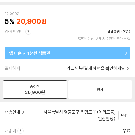
22,000
원
5
20,900
YES포인트
440원 (2%)
5만원 이상 구매 시 2천원 추가 적립
앱 다운 시 1천원 상품권
결제혜택
카드/간편결제 혜택을 확인하세요
종이책
원서
20,900
원
배송안내
서울특별시 영등포구 은행로 11(여의도동,
변경
일신빌딩)
배송비
무료