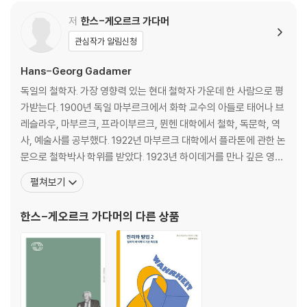
⑤ 취미와 천재의 관계
2) 천재 미학과 체험 개념
저
한스-게오르크 가다머
① 천재 개념의 부각② ‘체험’이라는 낱말의 역사에 관하여③ 체험의 개념
관심작가 알림신청
3) 체험 예술의 한계, 알레고리의 권리 회복
Hans-Georg Gadamer
3. 다시 제기한 예술의 진리에 대한 물음
독일의 철학자. 가장 영향력 있는 현대 철학자 가운데 한 사람으로 평
1) 미적 교양의 문제점
가받는다. 1900년 독일 마부르크에서 화학 교수의 아들로 태어나 브
2) 미적 의식의 추상작용에 대한 비판
레슬라우, 마부르크, 프라이부르크, 뮌헨 대학에서 철학, 독문학, 역
사, 예술사를 공부했다. 1922년 마부르크 대학에서 플라톤에 관한 논
II. 예술작품의 존재론과 그 해석학적 의미
문으로 철학박사 학위를 받았다. 1923년 하이데거를 만나 깊은 영향
1. 놀이: 존재론적 설명의 실마리
을 받았으며, 그의 지도 아래 「플라톤의 변증법적 윤리」로 철학 교수
펼쳐보기
① 놀이 개념② 형성체로의 변화와 총체적 매개
자격을 얻었다. 마부르크, 킬, 라이프치히, 프랑크푸르트 암 마인 대
③ 미적인 것의 시간성④ 비극적인 것의 범례
학을 거쳐, 1949년부터 칼 야스퍼스 후임으로 하이델베르크 대학에
한스-게오르크 가다머
의 다른 상품
서 교수로 재직했다. 1948년 글
2. 미학적·해석학적 결론
① 그림의 존재가 ② 기회적인 것과 장식적인 것의 존재론적 근거
③ 문학의 경계 설정④ 해석학적 과제로서의 재구성과 통합
주｜가다머 연보｜해설｜옮긴이의 말｜인명 찾아보기｜개념 찾아보기