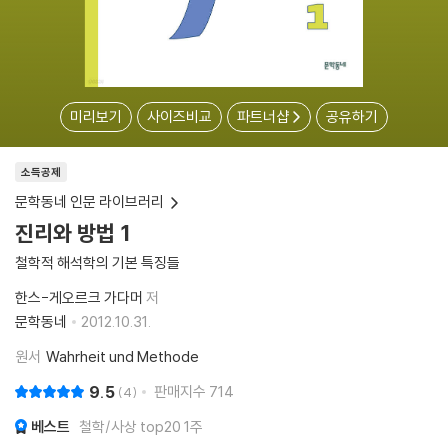
미리보기
사이즈비교
파트너샵
공유하기
소득공제
문학동네 인문 라이브러리
진리와 방법 1
철학적 해석학의 기본 특징들
한스-게오르크 가다머
저
문학동네
2012.10.31.
원서
Wahrheit und Methode
9.5
판매지수
714
4
베스트
철학/사상 top20 1주