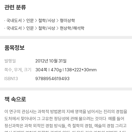
관련 분류
국내도서
인문
철학/사상
형이상학
국내도서
인문
철학/사상
현상학/해석학
품목정보
발행일
2012년 10월 31일
쪽수, 무게, 크기
304쪽 | 470g | 138*222*30mm
ISBN13
9788954619493
책 속으로
이 연구의 관심사는 과학적 방법론의 지배 영역을 넘어서는 진리의 경험을
도처에서 찾아내어 그 고유한 정당성에 관해 물으려는 것이다. 예를 들어
정신과학은 과학 외적인 경험 방식들, 즉 철학의 경험, 예술의 경험 그리고