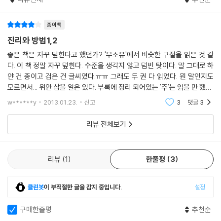
의 영역이 근대 과학의 객관주의적 방법론의 영향에서 가장 멀리 벗어나
게 규정한다는 사실에 있다. 이보다 좁은 의미의 기회적 계기는 예술작품
있기 때문이다. 그런 관점에서 가다머는 미적 체험의 근간을 이루는 판단
에서 일회적 규정성을 통해 실현되는데, 이때 이 일회적 규정성은 또한 예
력과 미적 취미가 과학의 객관주의에 대립하여 주관성의 표현으로 수렴되
종이책
술작품의 존재 안에서 이 예술작품을 항상 새롭게 실현할 수 있게 해주는
는 과정을 추적한다. “다른 방식으로는 결코 도달할 수 없는 진리를 예술작
진리와 방법1,2
보편성에 관여한다. 따라서 예술작품이 특정한 기회에 관련되어 있는 일회
품에서 경험한다는 사실은 모든 이성적 논고에 맞서는 예술의 철학적 의미
좋은 책은 자꾸 덮힌다고 했던가? '무소유'에서 비슷한 구절을 읽은 것 같
성은 물론 완전히 실현될 수는 없지만, 이 실현되지 않은 관계는 작품 자체
를 형성한다. 이렇게 철학의 경험과 더불어 예술의 경험은 과학적 의식을
다. 이 책 정말 자꾸 덮힌다. 수준을 생각지 않고 덤빈 탓이다. 말 그대로 하
안에 현존하며, 또 여전히 작용하고 있다. 이러한 의미에서 초상화도 원형
향해 자신의 한계를 시인하라고 하는 가장 강력한 경고가 된다.”(1권 11쪽)
얀 건 종이고 검은 건 글씨였다.ㅠㅠ 그래도 두 권 다 읽었다. 뭔 말인지도
과의 관계의 일회성과 무관하게 이 관계를 넘어섬으로써 자신 안에 동일한
모르면서... 위안 삼을 일은 있다. 부록에 정리 되어있는 '주'는 읽을 만 했다.
원형과의 관계를 지니고 있다. --- p.210
가다머가 이 책의 핵심이라고 강조한 것은 『진리와 방법 2』의 2부에서 논
감사했다. 이런 책도 좋은 점이 있다. 읽으면서 딴 생각을 하게되는데 쓸데
w******y
2013.01.23.
신고
3
댓글
3
하는 ‘해석학적 경험’과 ‘이해의 역사성’이다. 이해란 인식의 기대지평이
없
사실이 그러하다면 피할 수 없는 결론은 문학의 고유한 예술형식인 소설처
‘과거와 현재의 부단한 상호매개 작용’을 통해 끊임없이 주체의 선입견을
리뷰 전체보기
럼 문학은 독서에서 그 원래의 현존성을 지닌다는 점이다. 그것은 마치 서
허물어뜨리면서 이해의 장 인 역사를 향해 확장되어가는 것이다. 이해
사시가 낭독에서, 그림이 관람자의 관람에서 그 원래의 현존성을 지니는
는 그 본질상 영향사적 과정이다. 전통과의 상호작용을 전제하는 것이다.
것과 같다. 따라서 책읽기도 읽히는 내용이 표현되는 하나의 과정일 것이
그리고 3부에서 논하는 ‘언어’는 그러한 해석학적 경험의 ‘매체’이자 ‘중
리뷰
1
한줄평
3
다. 확실히 문학과, 그것을 독서에서 수용하는 것은 고도의 해방과 가동성
심’으로서 결정적 중요성을 갖는다. 언어가 역사적 전승의 매체이자 이해
을 보여준다.
의 매체이기 때문이다. 언어는 단지 기성관념과 인식을 전달하는 ‘도구’가
클린봇
이 부적절한 글을 감지 중입니다.
설정
--- p.227
아니라 이해의 과정을 주도하고 구현하는 본질적 계기다. 인간이 경험하는
세계는 언어로 구조화되어 있으며, 언어 자체가 곧 세계관이다. 그런 맥락
구매한줄평
추천순
에서 가다머는 이해의 문제를 인식론에서 존재론의 차원으로 전환시킨다.