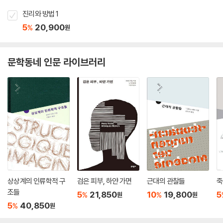
진리와 방법 1
5
20,900
%
원
문학동네 인문 라이브러리
상상계의 인류학적 구
검은 피부, 하얀 가면
근대의 관찰들
죽
조들
5
21,850
10
19,800
5
%
%
원
원
5
40,850
%
원