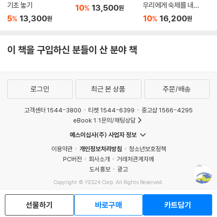
이해도 의미의 통일성을 담보하기보다는 필연적으로 ‘해체’될 수밖에 없다
기초 놓기
우리에게 숙제를 내셨
10
13,500
%
원
고 보았다. 또한 가다머는 세계경험을 구성하는 원리로서 언어의 존재론적
다
5
13,300
10
16,200
%
%
원
원
지평을 적극적으로 옹호했으나, 데리다는 언어를 통한 의미구성에 대해 근
본적인 회의를 표명했다. 이처럼 둘의 입장 차이는 분명했지만, 2002년
가다머 서거에 즈음하여 데리다는 ‘끝나지 않은 대화’라는 제목으로 장문
이 책을 구입하신 분들이 산 분야 책
의 추도사를 발표한다. 이 글에서 데리다는 가다머와 나눈 우정어린 대화
를 통해 비로소 20세기 독일 사상과 철학을 제대로 이해할 수 있었다고 고
백한다.
로그인
최근 본 상품
주문/배송
『진리와 방법』은 신학해석학과 법학해석학, 윤리학, 역사학 등 다양한 분
고객센터 1544-3800
티켓 1544-6399
중고샵 1566-4295
야에서 커다란 영향을 미쳤다. 중세 교부철학과 신플라톤주의 이래 슐라이
eBook 1:1문의/채팅상담
어마허에 이르기까지 성서해석학의 역사적 전개과정을 통시적으로 꿰뚫
예스이십사(주) 사업자 정보
어보고 비판적으로 조망하는 가다머의 탁월한 통찰은 신학해석학에 풍부
이용약관
개인정보처리방침
청소년보호정책
한 논의의 단서를 제공한다. 또한 『진리와 방법』 2부에서 해석학의 근본문
PC버전
회사소개
거래처관계자께
제를 재발견하기 위한 하나의 사례로서 법학해석학을 다루었듯이, 법의 제
도서홍보
광고
정과 전승이 언제나 상이한 시대적 배경에 대한 역사적 고려를 수반한다는
Copyright © YES24 Corp. All Rights Reserved.
점에서 법학 분야에서도 가다머의 논의는 중요한 시금석이 된다. 그리고
MATOM15
아리스토텔레스의 ‘실천지phronesis’에 대한 가다머의 재해석은 칸트의
선물하기
바로구매
카트담기
정언률에 기초한 근대 윤리학에 새로운 방향전환을 가져온 것으로 평가된