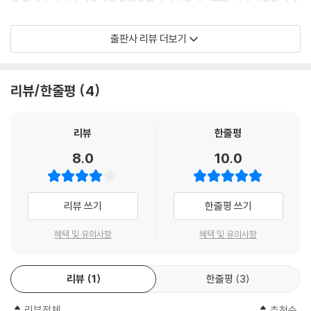
-- p.13
후설과 하이데거를 발전적으로 계승한 가다머의 『진리와 방법』은 훗날 비
출판사 리뷰 더보기
예술도 물론 그것이 우리에게 말을 건다는 점, 그리고 인간에게 그 자신을
판이론의 하버마스, 해체론의 데리다와 세기적 논쟁을 촉발한다. 가다머
도덕적으로 규정된 존재로서 표상시켜준다는 점에서 그 중요성을 찾을 수
사후 데리다는 ‘끝나지 않은 대화’라는 제목의 추도사에서, 가다머와 나눈
있다. 예술 생산품들은 그런 식으로 우리에게 말을 걸기 위해 존재하는 데
우정어린 대화를 통해 비로소 20세기 독일 사상과 철학을 제대로 이해할
리뷰/한줄평
4
반해, 자연의 대상들은 그런 식으로 말을 걸기 위해 존재하지 않는다. 그럼
수 있었다고 고백한다. 문학과 미학에서 가다머의 영향사 이론은 야우스의
에도 불구하고 자연미의 중요한 관심은 그것이 우리의 도덕적 규정을 의식
수용미학과 허쉬의 문학해석학에 결정적인 영향을 주었다.
시켜줄 수 있다는 바로 거기에 있다. 예술은 인간의 이러한 자기 발견을 무
리뷰
한줄평
의도적 현실[즉 자연]에서는 매개해주지 못한다. 인간이 예술에서 그 자신
『진리와 방법』은 학제간 경계를 넘나들며 고대 그리스 철학에서부터 현대
8.0
10.0
을 만난다는 것은 그 자신의 타자로부터 이루어지는 확인이 아니다. --- p.
에 이르기까지 방대한 지식을 담은 저작이다. 가다머는 자연과학의 객관주
86
의와 그 영향을 받은 인문과학(사회과학)의 실증주의, 그리고 정신과 인식
대상의 주객 동일성을 전제하는 관념론에 맞서 ‘이해의 역사성’을 축으로
리뷰 쓰기
한줄평 쓰기
모든 놀이의 존재는 항상 완수, 순수한 실현이며, 그 ‘목적Telos’을 자체
정신과학적 진리를 복권시킨다.
내에 지닌 현실태이다. 하나의 놀이가 그와 같이 그 과정의 통일성을 지니
혜택 및 유의사항
혜택 및 유의사항
고 남김없이 표현하는 예술작품의 세계란 사실상 하나의 완전히 변화된 세
진리의 경험과 이해의 역사성
계이다. 거기서 각자는 그것이 바로 이것이구나 하는 것을 인식한다. ---
p.167
리뷰
1
한줄평
3
가다머가 『진리와 방법 1』(1부)에서 천착하는 것은 예술경험에서의 진리
문제다. 이렇게 예술경험의 문제를 중요하게 다루는 이유는 이 미적 체험
예술작품의 고유한 특성은 예술작품이 기회가 있을 때마다 그 자체를 새롭
리뷰전체
추천순