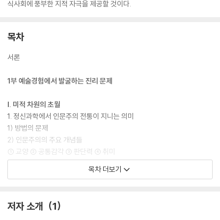
식사회에 풍부한 지적 자극을 제공할 것이다.
목차
서론
1부 예술경험에서 발굴하는 진리 문제
I. 미적 차원의 초월
1. 정신과학에서 인문주의 전통이 지니는 의미
1) 방법의 문제
2) 인문주의의 주요 개념들
① 교양 ② 공통감각 ③ 판단력 ④ 취미
목차 더보기
2. 칸트의 비판을 통한 미학의 주관화
1) 칸트의 취미론과 천재론
① 취미의 선험적 특성② 자유미와 부속미에 관한 이론
저자 소개
1
③ 미의 이상에 관한 이론 ④ 자연과 예술에 있어서 미에 대한 관심