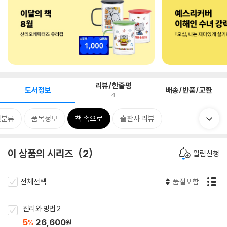
리뷰/한줄평
도서정보
배송/반품/교환
4
련분류
품목정보
책 속으로
출판사 리뷰
이 상품의 시리즈
2
알림신청
전체선택
품절포함
진리와 방법 2
5
26,600
%
원