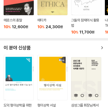
그러나 가다머는 영향사적 맥락에서 전통을 선이해의 규정요인으로 설정
하기는 했으나, 전통의 힘을 절대화한다거나 이해의 과정이 전통의 힘에
종속된다고 보지는 않았다. 또한 하버마스가 강조하는 ‘비판적 성찰’ 역시
에로스의 종말
에티카
그들의 잠재의식 활용
나
이해와 마찬가지로 영향사적 맥락 속에서 이루어지며, 그러한 제약을 초극
법
T
10
12,600
10
24,300
%
%
원
원
하는 특권적 지위를 주장할 수는 없다고 보았다.
10
11,700
1
%
원
하버마스의 비판과 달리 가다머는 계몽주의 자체에 반대하는 것이 아니라
편협한 이성중심주의로 인해 역사적 전통의 힘을 간과하는 비역사적 관념
성을 비판한다. 가다머의 논리로 보자면, 하버마스가 말하는 ‘비판적 성찰’
이 분야 신상품
역시 계몽의 정신을 ‘확고한 유산’이라고 믿는 영향사의 맥락에서 만들어
진 완고한 ‘선입견’일 뿐이다.
가다머는 과거와 현재의 끊임없는 대화로 이루어지는 이해의 과정에서 그
누구도 전통의 영향에서 자유로울 수 없으며, 전통의 영향에 의해 형성된
선입견을 자각하고 극복해가는 것이 진정한 이해의 과정이라고 강조한다.
한편, 해체론의 기수 자크 데리다가 1980년대 초반 『진리와 방법』에 대해
비판적 문제제기를 하면서 벌어진 데리다-가다머 논쟁도 학문사의 중요
한 사건이다. 가다머가 선이해의 부단한 수정과정을 통해 더욱 확장되고
통일된 이해의 가능성이 열린다고 보았던 반면, 데리다는 그렇게 확장된
도덕 형이상학을 위한
형이상학 서설
삼성그룹 회장님께서