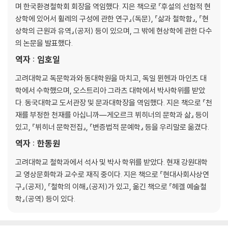
며 한국환경철학회 회장을 역임했다. 지은 책으로 『후설의 선험적 현
상학에 있어서 휠레의 구성에 관한 연구』(독문), 『삶과 철학함』, 『현
상학의 근원과 유역』(공저) 등이 있으며, 그 밖에 현상학에 관한 다수
의 논문을 발표했다.
역자 : 임호일
고려대학교 독문학과와 동대학원을 마치고, 독일 뮌헨과 마인츠 대
학에서 수학했으며, 오스트리아 그라츠 대학에서 박사학위를 받았
다. 동국대학교 도서관장 및 문과대학장을 역임했다. 지은 책으로 『천
재를 부정한 천재를 아십니까―게오르크 뷔히너의 문학과 삶』 등이
있고, 『뷔히너 문학전집』, 『변증법적 문예학』 등을 우리말로 옮겼다.
역자 : 한동원
고려대학교 철학과에서 석사 및 박사 학위를 받았다. 현재 강원대학
교 영상문화학과 교수로 재직 중이다. 지은 책으로 『현대사회사상연
구』(공저), 『철학의 이해』(공저)가 있고, 옮긴 책으로 『헤겔 예술철
학』(공역) 등이 있다.