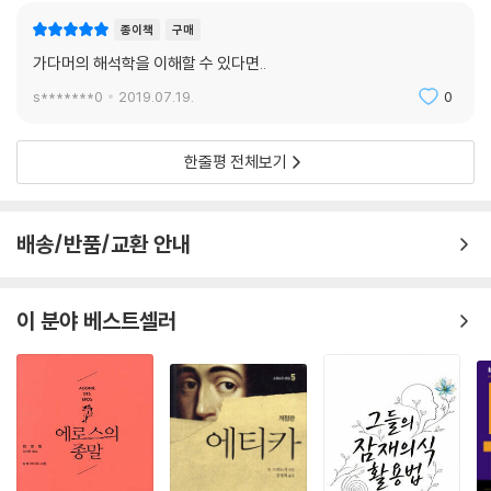
종이책
구매
하버마스, 데리다와의 세기적 논쟁과
가다머의 해석학을 이해할 수 있다면..
『진리와 방법』의 영향사
s*******0
2019.07.19.
0
위르겐 하버마스는 명실상부한 프랑크푸르트학파와 비판이론의 계승자이
고, 가다머는 후설과 하이데거의 제자이다. 두 사람의 세기적 논쟁에는 이
한줄평 전체보기
런 상이한 지적 배경도 크게 작용한다. 『진리와 방법』에 대한 하버마스의
비판문이 발표된 것은 68혁명의 분위기가 무르익어가던 1967년이었다.
배송/반품/교환 안내
하버마스는 전통의 권위를 인정하는 가다머의 해석학적 경험 이론이 18세
기 계몽주의로부터 독일 관념론에 이르는 지적 전통의 확고한 유산인 ‘비
판적 성찰’의 힘을 부정하는 것이라고 비판한다. 심지어 가다머의 그러한
이 분야 베스트셀러
지적 태도는 프랑스 혁명 직후 유럽 지성계에서 혁명에 반대하는 논리를
유포하는 데 앞장섰던 에드먼드 버크 류의 보수주의에서 벗어나지 못한 ‘1
세대 보수주의’라고 규정한다. 하버마스는 가다머가 이해의 기본적 제약조
건으로 설정한 ‘선입견’의 문제 역시 비판의 표적으로 삼는다. 그는 가다머
가 선입견을 이해의 제약조건으로 보는 올바른 통찰에서 더 나아가 ‘선입
견 자체의 복권’을 시도한다고 비판한다.