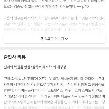
역사 자체의 경험과 밀접한 관계가 있다. 이 모든 것은 과학의 방법적 수단
으로는 검증될 수 없는 진리가 개현 경험 방식들이다. --- p.10
다음의 연구는 미적 의식의 비판으로부터 시작되는데, 그것은 과학의 진리
개념으로 인하여 협소해질 수 있는 미학 이론에 대항해서 예술작품을 통해
우리에게 주어지는 진리의 경험을 옹호하기 위해서다. 그러나 이 연구는
예술의 진리를 변호하는 데 머무는 것이 아니라, 오히려 이것을 출발점으
책 속으로 더보기
로 해서 우리의 해석학적 경험 전체에 상응하는 인식 및 진리의 개념을 전
개하려고 한다. 우리가 예술의 경험에서 [과학적] 방법에 기초한 인식의
영역을 원칙적으로 넘어서는 진리에 관계하듯이, 이와 유사한 것이 정신과
출판사 리뷰
학에도 적용된다. 정신과학의 그 모든 형태에서 우리의 역사적 전승은 사
실 연구의 대상이 되기도 하지만, [그것은] 동시에 스스로 그 자신의 진리
진리의 복권을 향한 ‘철학적 해석학’의 대장정
에서 말을 한다. --- p.11
『진리와 방법』은 ‘진리’에 이르는 ‘방법’을 제시하지 않는다. 가다머는 근대
역사적 전승과 자연적 생활질서는 우리가 인간으로서 살고 있는 세계의 통
과학의 객관주의적 방법론으로 포착되지 않는 진리의 경험과 그 정당성을
일성을 형성한다. 그뿐 아니라 우리가 어떻게 서로를 경험하고, 역사적 전
밝힌다. 가다머는 플라톤과 아리스토텔레스, 아퀴나스와 스피노자, 칸트
승을 경험하며, 우리의 실존 및 세계의 자연적 소여를 경험하는가 하는 것
와 헤겔을 거쳐 슐라이어마허와 딜타이에 이르는 서구 인문주의 전통을 비
은 진정한 해석학적 세계를 형성한다. 우리는 마치 넘을 수 없는 장벽 안에
판적으로 조망하면서 철학의 새로운 지평을 연다. 가다머에게 진리는 고정
있는 것처럼 이 세계에 갇혀 있는 것이 아니라, 이 세계를 향해 열려 있다. -
된 실체가 아니라 역동적인 인간경험의 역사성에 기초한 이해의 산물이다.