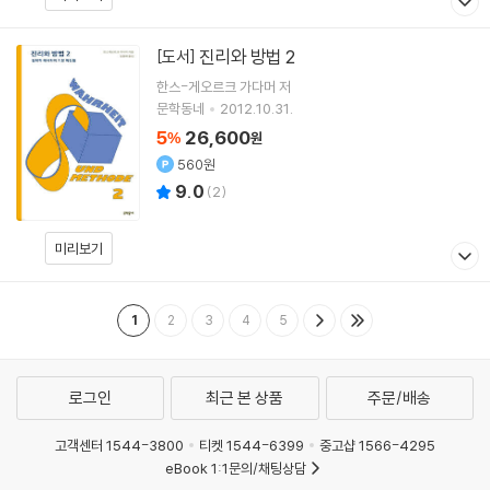
진리와 방법 2
[도서]
한스-게오르크 가다머
저
문학동네
2012.10.31.
5
26,600
%
원
560원
9.0
(
2
)
미리보기
1
2
3
4
5
로그인
최근 본 상품
주문/배송
고객센터 1544-3800
티켓 1544-6399
중고샵 1566-4295
eBook 1:1문의/채팅상담