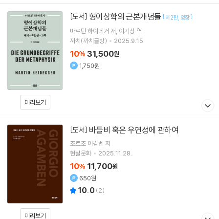
형이상학의 근본개념들
[도서]
[
]
제2판
양장
마르틴 하이데거
저
이기상
역
까치(까치글방)
2025.9.15.
10
31,500
%
원
1,750원
미리보기
바틀비 혹은 우연성에 관하여
[도서]
조르조 아감벤
저
현실문화
2025.11.28.
10
11,700
%
원
650원
10.0
(
2
)
미리보기