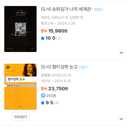
슈뢰딩거 나의 세계관
[도서]
[
]
개정판
에르빈 슈뢰딩거
저
김태희
역
필로소픽
2024.3.29.
5
15,960
%
원
10.0
(
2
)
형이상학 논고
[도서]
[
]
양장
빌헬름 라이프니츠
저
아카넷
2010.5.15.
5
23,750
%
원
250원
9.5
(
4
)
미리보기