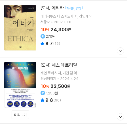
에티카
[도서]
[
]
개정판
양장
베네딕투스 데 스피노자
저
강영계
역
서광사
2007.10.10.
10
24,300
%
원
270원
8.7
(
15
)
세스 매트리얼
[도서]
제인 로버츠
저
매건 김
역
터닝페이지
2024.4.24.
10
22,500
%
원
1,250원
9.8
(
90
)
미리보기