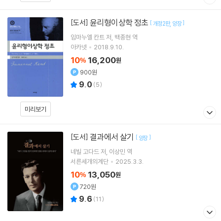
윤리형이상학 정초
[도서]
[
]
개정2판
양장
임마누엘 칸트
저
백종현
역
아카넷
2018.9.10.
10
16,200
%
원
900원
9.0
(
5
)
미리보기
결과에서 살기
[도서]
[
]
양장
네빌 고다드
저
이상민
역
서른세개의계단
2025.3.3.
10
13,050
%
원
720원
9.6
(
11
)