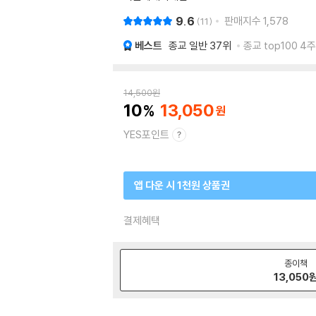
9.6
판매지수
1,578
11
베스트
종교 일반
37위
종교 top100 4주
14,500
원
10
13,050
YES포인트
앱 다운 시 1천원 상품권
결제혜택
종이책
13,050