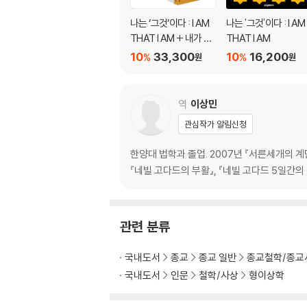
나는 ‘그것’이다 : I AM
나는 '그것'이다 : I AM
THAT I AM + 내가 원
THAT I AM
하는 곳에 나를 데려가
10
33,300
10
16,200
%
%
원
원
라 세트
역
이상민
관심작가 알림신청
한양대 법학과 졸업. 2007년 『서른세개의 
『네빌 고다드의 부활』, 『네빌 고다드 5일간의 
관련 분류
국내도서
종교
종교 일반
종교철학/종교
국내도서
인문
철학/사상
형이상학