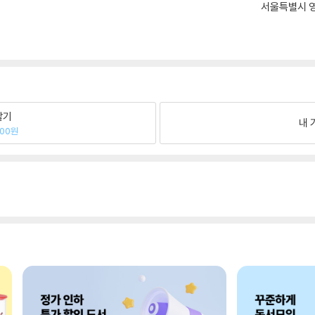
서울특별시 영
팔기
내 
500원