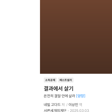
소득공제
베스트셀러
결과에서 살기
온전히 결말 안에 살라
양장
네빌 고다드
저
이상민
역
서른세개의계단
2025.03.03.