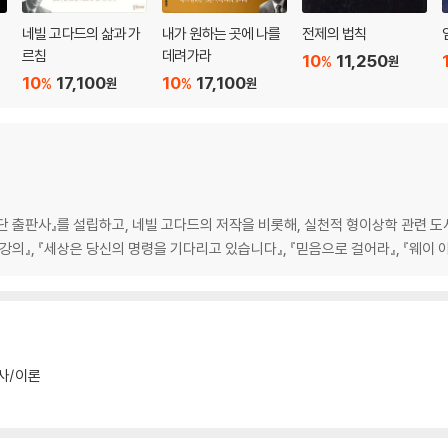
네빌 고다드의 삶과 가
내가 원하는 곳에 나를
전제의 법칙
르침
데려가라
10
11,250
%
원
10
17,100
10
17,100
%
%
원
원
계단 출판사』를 설립하고, 네빌 고다드의 저작을 비롯해, 실천적 형이상학 관련 
강의』, 『세상은 당신의 명령을 기다리고 있습니다』, 『믿음으로 걸어라』, 『웨이 아
사/이론