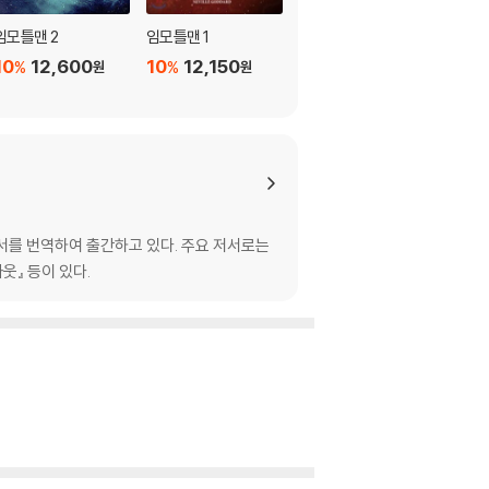
임모틀맨 2
임모틀맨 1
네빌고다드 5일간의 강
의
10
12,600
10
12,150
%
%
원
원
10
12,150
%
원
도서를 번역하여 출간하고 있다. 주요 저서로는
웃』 등이 있다.