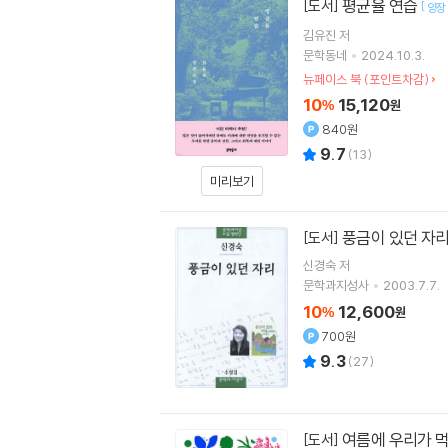
평균율 연습
[도서]
[
양장
김유진
저
문학동네
2024.10.3.
뉴페이스 북 (포인트차감)
10
15,120
%
원
840원
9.7
(
13
)
미리보기
풍금이 있던 자
[도서]
신경숙
저
문학과지성사
2003.7.7.
10
12,600
%
원
700원
9.3
(
27
)
여름에 우리가 먹
[도서]