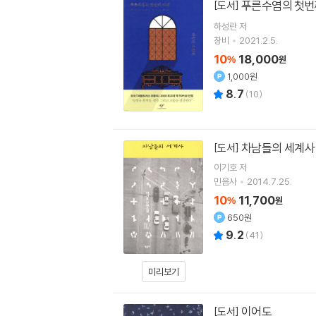
푸른수염의 첫번
[도서]
하성란
저
창비
2021.2.5.
10
18,000
%
원
1,000원
8.7
(
10
)
차남들의 세계사
[도서]
이기호
저
민음사
2014.7.25.
10
11,700
%
원
650원
9.2
(
41
)
미리보기
이어도
[도서]