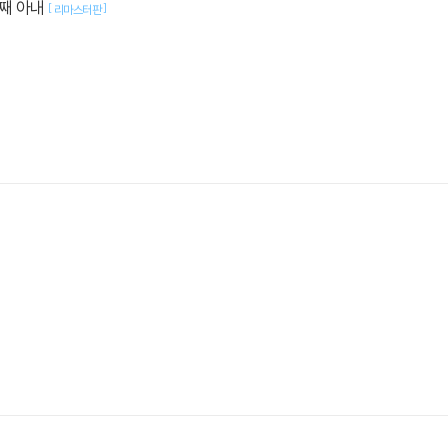
째 아내
[
]
리마스터판