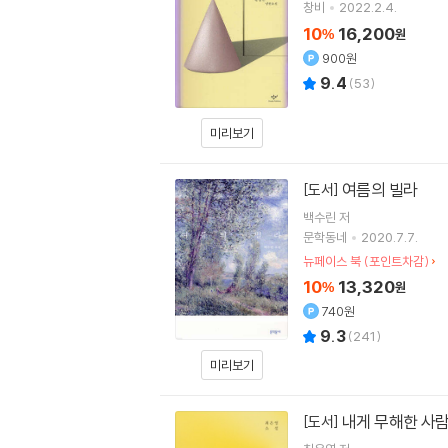
창비
2022.2.4.
10
16,200
%
원
900원
9.4
(
53
)
미리보기
여름의 빌라
[도서]
백수린
저
문학동네
2020.7.7.
뉴페이스 북 (포인트차감)
10
13,320
%
원
740원
9.3
(
241
)
미리보기
내게 무해한 사
[도서]