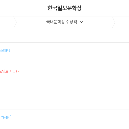
한국일보문학상
국내문학상 수상작
]
마스터판
포인트 지급)
]
개정판