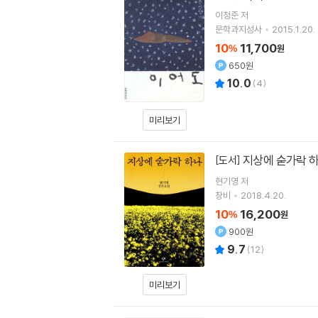
이청준
저
문학과지성사
2015.1.20.
10
11,700
%
원
650원
10.0
(
4
)
미리보기
지상에 숟가락 
[도서]
현기영
저
창비
2018.4.20.
10
16,200
%
원
900원
9.7
(
12
)
미리보기