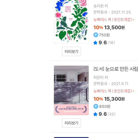
송지현
저
문학동네
2021.11.25.
뉴페이스 북 (포인트차감)
10
13,500
%
원
750원
9.6
(
18
)
미리보기
눈으로 만든 사
[도서]
최은미
저
문학동네
2021.6.11.
뉴페이스 북 (포인트차감)
10
15,300
%
원
850원
9.6
(
32
)
미리보기