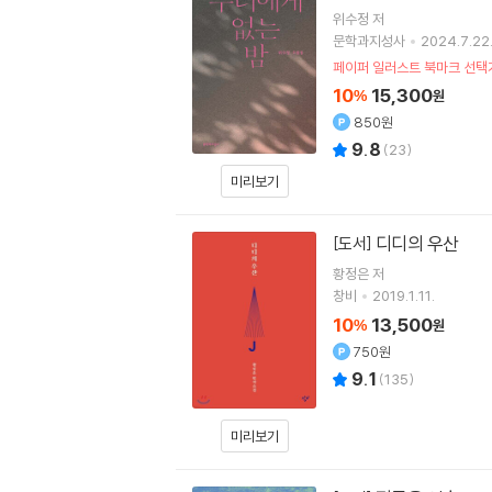
위수정
저
문학과지성사
2024.7.22
페이퍼 일러스트 북마크 선택
10
15,300
%
원
850원
9.8
(
23
)
미리보기
디디의 우산
[도서]
황정은
저
창비
2019.1.11.
10
13,500
%
원
750원
9.1
(
135
)
미리보기