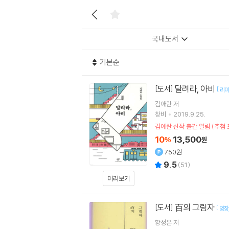
국내도서
기본순
달려라, 아비
[도서]
[
리
김애란
저
창비
2019.9.25.
김애란 신작 출간 알림 (추첨 
10
13,500
%
원
750원
9.5
(
51
)
미리보기
百의 그림자
[도서]
[
양장
황정은
저