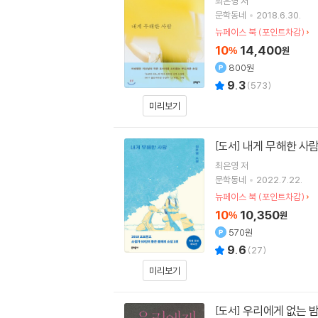
최은영
저
문학동네
2018.6.30.
뉴페이스 북 (포인트차감)
10
14,400
%
원
800원
9.3
(
573
)
미리보기
내게 무해한 사람
[도서]
최은영
저
문학동네
2022.7.22.
뉴페이스 북 (포인트차감)
10
10,350
%
원
570원
9.6
(
27
)
미리보기
우리에게 없는 
[도서]