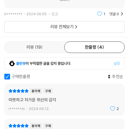
여주며 자신이 동경하는 제인 버킨의 모습에 한 걸음 더 다가가려 하지만
그것은 불가능한 일처럼 보인다.
h*******1
2024.09.05.
신고
1
댓글
0
「우리에게 없는 밤」
리뷰 전체보기
견고하고 단단한, 얼음으로 만든 벽 앞에 서 있는 기분이었다. 그런 건 실제
로 본 적도 없는데. 실수로 손이라도 닿으면 얼음에 손이 붙어버려 뗄 수 없
리뷰
19
한줄평
4
는, 억지로 떼었다가는 살갗이 찢어져 피를 볼 것이 분명한. 지수의 내부에
서 빨간불이 깜박였다. 위험하다고. (pp. 134~35)
클린봇
이 부적절한 글을 감지 중입니다.
설정
지수는 고등학교 때부터 재미 혹은 스트레스 해소용으로 ‘조건 만남’을 가
구매한줄평
추천순
져왔지만, 대학교 2학년인 지금은 필요에 의해 일주일에 한두 번 정도 아
르바이트로 이 일을 계속하고 있다. 진심으로 고양이들을 돌보는 친구 은
종이책
구매
선과 함께하며 경제적인 도움을 주고 있는 지수는 은선이 그리는 미래에
따뜻하고 차가운 위선의 감각
자신이 빠진 것이 못내 서운하다. 어느 날 라이온퀸이라는 아이디로 연락
i******m
2024.09.12.
2
해 온 여성과 고급 호텔에서 인상적인 시간을 보낸 지수는 은선과 자신에
게는 평등한 밤이 오지 않으리라는 것을 확신하며 폐허뿐인 현실의 자리를
확인한다.
종이책
구매