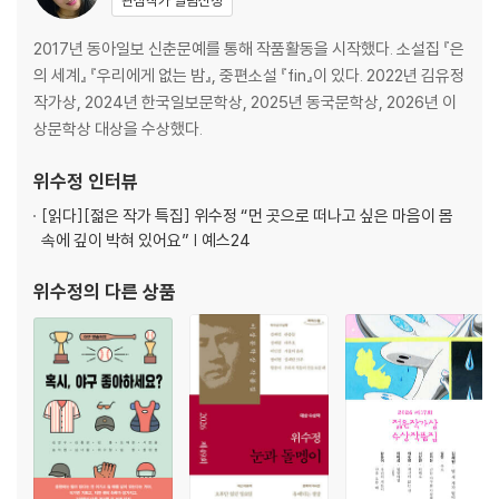
관심작가 알림신청
이 가진 속물성, 그들이 학습한 교양이 내면의 욕구나 본능과 충돌하는 지
점들에 주목하고 싶었”다고 밝히며, “돈이나 교양으로 극복할 수 없는 것
2017년 동아일보 신춘문예를 통해 작품활동을 시작했다. 소설집 『은
들이 삶에는 분명히 있고 그러한 정말과 좌절의 경험이 동일하게, 그러나
의 세계』 『우리에게 없는 밤』, 중편소설 『fin』이 있다. 2022년 김유정
각각 다른 방식으로 개인의 삶에 영향을 미치지 않을까 생각”한다고 답한
작가상, 2024년 한국일보문학상, 2025년 동국문학상, 2026년 이
다(인터뷰 「위수정 X 선우은실」, 『소설 보다: 가을 2022』). 결국 위수정의
상문학상 대상을 수상했다.
작품 속 인물들의 경험은 읽는 이의 그것과 다르지 않았던 것이다.
위수정
인터뷰
이러한 ‘중산층 이상의 계급’, 다시 말해 “맘먹으면 별다른 준비나 계획 없
[읽다]
[젊은 작가 특집] 위수정 “먼 곳으로 떠나고 싶은 마음이 몸
이 한적하고 철 지난 바닷가로 여행을 떠나 물에 몸을 담근 후 자연산 재료
속에 깊이 박혀 있어요” | 예스24
로 만든 해물탕 정도는 먹다 남길 수 있는 수준의 부”를 “필수적인 ‘토
대’”(김형중 해설)로 삼는 위수정의 ‘은의 세계’는 이번 책에 수록된 열 편
위수정
의 다른 상품
의 소설에서 더욱 확장되어 금의 세계, 혹은 그 반대의 흙의 세계까지 뻗어
나간다.