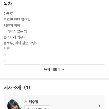
총 열 편의 작품이 수록되어 있다. 2017년 『동아일보』 신춘문예에 중편소
목차
설 「무덤이 조금씩」이 당선된 이후 5년 만에 출간한 첫 소설집에 여덟 편의
작품이 실렸던 것과 비교해볼 때, 다시 2년 만에 출간하는 두번째 소설집
아무도
에 실린 열 편의 작품은 첫 소설집 이후 작품에 대해 한층 커진 기대와 관심
오후만 있던 일요일
으로 작가가 더욱 활발하게 작품 활동을 이어왔다는 사실의 방증이라 할
제인의 허밍
수 있겠다. 특히 앞서 밝힌 바와 같이 2022년에 연이어 문학상을 수상한
우리에게 없는 밤
「아무도」와 「오후만 있던 일요일」은 각각 수상 소식을 전하기에 한 계절 앞
몬스테라 키우기
서서 문학과지성사의 ‘이 계절의 소설’에도 선정되어 2022년 봄과 가을,
플로투, 너의 검은 고양이
한 해에 두 번이나 작가의 이름을 〈소설 보다〉에서 만날 수 있었다.
멜론
9
위수정의 소설은 인물이 처한 상황, 내면의 상태를 자세히 들여다보는 방
집
식으로 독자를 작품 한가운데로 끌어들인다. 나와는 동떨어진 배경 속에,
몸과 빛
목차 더보기
나는 한 번도 경험해보지 못한 시간을 살고 있음에도 소설 속 인물의 삶을
읽는 이로 하여금 고스란히 감각하게 하는 이유가 여기에 있다. 담담하고
해설 | 눈만 내리면 평등한 밤이_김형중
절제된 문장과 적절한 거리를 두고 작품을 읽어 내려가다 보면 작가의 집
작가의 말
저자 소개
1
요한 응시가 향하고 있는 곳에서 독자를 기다리는 것은 인간의 본능적인
욕망과 그로 인한 고통의 감각이기 때문이다.
저
위수정
작가는 작품의 특징으로 종종 중산층 이상의 계급성을 이야기할 때 “그들