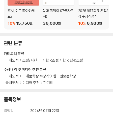
혹시, 야구 좋아하세
눈과 돌멩이 (큰글자도
2026 제17회 젊은작가
요?
서)
상 수상작품집
10
15,750
36,000
10
6,930
%
%
원
원
원
관련 분류
카테고리 분류
국내도서
소설/시/희곡
한국소설
한국 단편소설
수상내역 및 미디어 추천 분류
국내도서
국내문학상 수상작
한국일보문학상
국내도서
미디어 추천
한겨레
품목정보
발행일
2024년 07월 22일