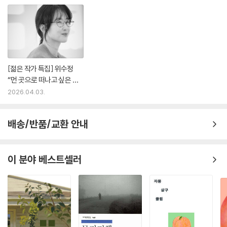
「플루토, 너의 검은 고양이」
싫다…… 아, 이것은 억울함이 아니라 싫은 감정이구나. 혐오구나. (p. 211)
서로를 연인이라 생각하지 않지만 생활을 공유하는 두 사람. 취향이 비슷
했고, 어떤 점에선 조금 어긋나도 크게 문제될 일이 없었던 두 사람이지만,
[젊은 작가 특집] 위수정
작고 검은 새끼 고양이를 만난 이후 조금씩 달라지기 시작한다. 인터넷으
“먼 곳으로 떠나고 싶은 마
로 주문한 고양이 물품이 채 도착하기도 전에 고양이는 엄청난 병원비를
음이 몸속에 깊이 박혀 있어
2026.04.03.
요” | 예스24
남기고 떠났고, 둘 사이엔 허공의 냉기만이 남았다. 평소와 다름없는 대화
끝에 결국 감정이 격해진 두 사람은 결국 돈 이야기를 끝으로 헤어지고 만
배송/반품/교환 안내
다.
「멜론」
이 분야 베스트셀러
나는 숙주가 된 기분이야. 남편의 얼굴에서 웃음기가 사라졌다. 그런 말이
어딨어. 아니, 무슨 기분인 줄은 알겠는데 그 말은 좀 심하다. 축복아, 방금
말은 못 들은 걸로 하자. (p. 241)
마흔이 넘어 1년 남짓의 연애를 한 뒤 새로운 관계에 대한 호기심으로 결혼