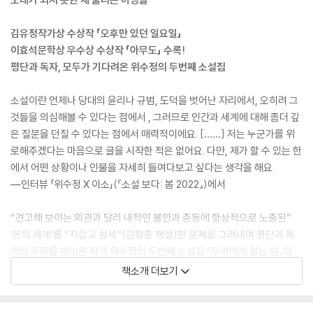
김유정작가상 수상작 「오후만 있던 일요일」
이효석문학상 우수상 수상작 「아무도」 수록!
평단과 독자, 모두가 기다려온 위수정의 두번째 소설집
소설이란 언제나 당대의 윤리나 규범, 도덕을 벗어난 자리에서, 오히려 그
것들을 의심해볼 수 있다는 점에서 , 그러므로 인간과 세계에 대해 좀더 깊
은 질문을 던질 수 있다는 점에서 매력적이에요. [……] 저는 누군가를 위
로해주겠다는 마음으로 글을 시작한 적은 없어요. 다만, 제가 할 수 있는 한
에서 어떤 상황이나 인물을 자세히 들여다보고 싶다는 생각을 해요.
―인터뷰 「위수정 X 이소」(『소설 보다: 봄 2022』)에서
“견고해 보이는 외관과 달리 내적인 불안과 충동에 항상적으로 노출된”
‘은의 세계’를 “차갑고 섬세”(김형중 해설)한 문체로 그려내며 평단과 독
자의 주목을 받아온 작가 위수정의 두번째 소설집 『우리에게 없는 밤』이
문학과지성사에서 출간되었다. 첫 소설집 이후 2년 만에 찾아온 이번 책에
책소개 더보기
는 2022년 제23회 이효석문학상 우수상을 수상한 「아무도」를 시작으로
같은 해 제2회 김유정작가상 수상작인 「오후만 있던 일요일」을 포함하여