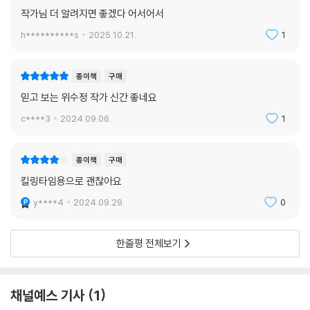
작가님 더 알려지면 좋겠다 어서어서
「몬스테라 키우기」
h**********s
2025.10.21.
1
습관이라고 했다. 발소리를 내지 않고 걷는 것. 문을 세게 여닫지 않는 것.
보육원 원장은 정이 많았으나 예절 교육에 엄격한 편이었다고 했다. 민희
종이책
구매
는 보육원 출신이라는 말을 누군가의 입에서 실제로 들어본 적이 처음이었
믿고 보는 위수정 작가 신간 좋네요
다. (p. 168)
c****3
2024.09.06.
1
마약중독 치료 후 요양을 겸해 해안 도시의 고급 아파트에 혼자 살고 있는
민희는 보육원 출신의 지역 대학생 한재순을 룸메이트로 들인다. 민희는
종이책
구매
경제적인 부분을 책임지고, 재순은 집안 살림을 꾸리면서 민희를 돌보며
킬링타임용으로 괜찮아요
둘은 점차 가까워진다. 한편 재순이 박재희란 이름으로 민희의 집과 그 외
에 누리고 있는 모든 것이 원래 자신의 것인 양 가장하여 인스타그램에 올
y****4
2024.09.29.
0
리는 것을 알게 된 민희는 처음에는 그것을 흥미로워하지만, 어느 날 잠든
자신의 발 사진과 함께 올라온 “자본주의의 개년. 왜 사는 걸까”라는 문구
한줄평 전체보기
를 본 뒤 알 수 없는 배신감으로 재순에게 선을 긋는다. 박재희는 인스타그
램에서 그 문구를 오타였다고 정정하지만 한번 멀어진 민희의 마음은 회복
되지 못하고, 결국 민희는 재순을 집에서 내보낸다.
채널예스 기사
1