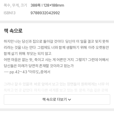
쪽수, 무게, 크기
388쪽 | 128*188mm
ISBN13
9788932042992
책 속으로
하지만 나는 당신과 집으로 돌아갈 것이다. 당신이 이 일을 결코 잊지 못하
리라는 것을 나는 안다. 그럼에도 너와 함께 생활하기 위해. 아주 오랫동안
함께 살기 위해. 부모는 되지 않고.
어떤 마음은 없는 듯, 죽이고 사는 게 어른인 거지. 그렇지? 그런데 어째서
당신들은 미래가 당연히 존재할 것이라고 믿는가
--- pp.42~43 「아무도」중에서
그러나 갈 수 있을까. 바로 앞에서 보고 있는 장면들이 원희에게는 너무 아
득하고 먼 곳 같았다. 마치 다른 세계를 보고 있는 듯. 문득 가슴 깊은 곳에
서부터 슬픔이 깊은 통증이 되어 올라왔다. 눈물이 흘러 내렸다. 터져버린
책 속으로 더보기
눈물은 멈추지 않았고 원희는 아이들에게서 눈을 떼지 못한 채 소리 내어
울기 시작했다. 고통스러웠다. 원희는 손을 떨며 불협화음의 볼륨을 높였