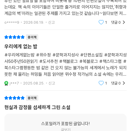
후만 있던 일요일'을 포함하여 비롯해 총 10편의 단편소설이 수록되어 있
진 곡들에 관심을 갖기 시작한다. 이러한 즐거움도 잠시, 고주완의 공연 후
는데요. 책 속의 이야기들은 단일한 줄거리로 이어지지는 않지만,'취향과
젊은 여성에게 경멸 어린 말을 듣게 된 원희는 셋째를 임신 중인 딸과 치매
계급의 벽'이라는 일관된 주제를 가지고 있는것 같습니다~읽다보면 저처
를 앓고 있는 시모를 둔 자신의 현실을 자각한다. 매혹적인 불협화음에서
럼 그렇게 느끼실 것같네요. 견고해 보이는 일상의 외관 뒤에 숨겨진 인간
o*****9
2026.06.19.
신고
1
댓글
0
빠져나오고 싶지 않은 욕망과 현실 사이의 슬픈 간극은 원희에게 고통스러
의 본능적인 욕망
운 일이지만, 어쩐지 원희의 미래는 고급 실버타운에 있는 듯 보인다.
종이책
「제인의 허밍」
우리에게 없는 밤
#우리에게없는밤 #위수정 #문학과지성사 #단편소설집 #문학과지성
한나는 잠시 후면 제인이 된다. 거울을 보며 입꼬리를 올려보았다. 입만 보
사50주년50권읽기 #도서추천 #책블로그 #북블로그 #책스타그램 #
면 사람들은 한나가 미소 짓는 줄 알 것이다. 얼굴을 상상하겠지. 자신의 취
북스타그램평등한 밤 같은 건 오지 않는 불가능의 세계에서 노래가 되지
향에 맞는 눈동자와 콧대와 이마와…… (p. 90)
못한 채 울리는 허밍들 처음 읽어본 위수정 작가님의 소설 속에는 우리의
일상이 담겨있는 듯하다. 평범한 일상을 살아가지만 그 속에는 나도 모르
j***7
2025.08.25.
신고
1
댓글
0
게 느끼는 질투, 욕망들이 있다. 그
한나는 무선 이어폰으로 음악을 들으며 공부를 하는 방송인 ‘제인의 허
밍’을 운영하는, 20만 구독자를 가진 인플루언서 유튜버이다. 간혹 허밍으
종이책
로 노래를 따라 부르며 고급한 취향을 자연스럽게 노출하는 한나의 방송은
현실과 감정을 섬세하게 그린 소설
그녀에게 그전과는 다른 부를 가져다주었지만, 처음부터 살아온 세계가 달
랐던 규희와의 재회를 통해 한나는 다시금 자신이 따라 갈 수 없는 거리를
느낀다. 자신의 것이라고 생각했던 고급한 취향이 단지 흉내일 뿐이라는
스포일러가 포함된 글입니다!
것을 확인한 규희와의 만남 이후, 한나는 방송에서 더욱 과감한 모습을 보
글보기