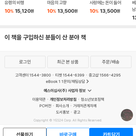
유령의 비행
마음의 고향
사랑에는 돈이 들어
베
「집」
남
10
15,120
10
13,500
10
13,500
%
%
%
원
원
원
1
우리는 너무 오래 한곳에만 있었어. 다녀오면 좋을 거야. 달라질 거야. (p.
297)
이 책을 구입하신 분들이 산 분야 책
빌라 전세 사기로 집이 경매에 넘어간 진과 부모가 진 빚을 갚는 데 지친
‘나’는 나란히 회사를 그만두고 먼 곳으로 여행을 떠난다. ‘나’가 다니던 은
행에서 빼돌린 돈으로 두 사람은 도시와 국경을 옮기며 여행을 이어가지
로그인
최근 본 상품
주문/배송
만, 얼마 지나지 않아 진은 집에 남겨진 것들을 걱정하며 돌아가고 싶어 한
다. ‘나’는 진에게 돈을 보냈다며 곰팡이가 피지 않고 죽은 사람이 없는 집
고객센터 1544-3800
티켓 1544-6399
중고샵 1566-4295
을 얻으라고 말하고, 좋은 집을 구해놓으라는 메모를 남긴 뒤 떠난다. 비행
eBook 1:1문의/채팅상담
기를 타고 추운 나라로 떠난 ‘나’는 얼어붙은 호수에 누워 얼음 아래, 물속
예스이십사(주) 사업자 정보
에 있을 것만 같은 자신의 집으로 가라앉기를 기다린다.
이용약관
개인정보처리방침
청소년보호정책
PC버전
회사소개
거래처관계자께
「몸과 빛」
도서홍보
광고
Copyright © YES24 Corp. All Rights Reserved.
이런 순간이 모두에게 공평히 찾아오는 것은 아니다. 충만한 삶을 사는 이
MATOM12
들은 좀처럼 접하지 못하는 순간이다. (p. 330)
선물하기
바로구매
카트담기