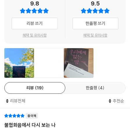
9.8
9.5
미 풍요롭고 안정적인 삶을 누리며 다른 이들이 따라 할 수 없는 여유가 몸
에 배어 있는 금의 세계 사람들은 오히려 다른 세계를 욕망하기까지 하지
만 결코 자신이 가진 것을 과감히 버리지는 못한다. 한편 「제인의 허밍」의
리뷰 쓰기
한줄평 쓰기
한나와 같은 은의 세계 사람들은 끝없는 모방으로 금의 세계에 다가가려
하지만 거대한 취향의 장벽 앞에서 좌절할 수밖에 없다. 마지막으로 궁핍
혜택 및 유의사항
혜택 및 유의사항
한 삶을 살아내는 일이 무엇보다 우선 과제인 흙의 세계 사람들에겐, 비슷
한 취향을 가졌으나 결국은 돈 문제로 헤어지고 마는 「플루토, 너의 검은
고양이」 속 동거인들처럼 취향이 그다지 문제가 되지 않거나, 「우리에게 없
는 밤」의 지수와「집」의 화자처럼 자신의 폐허를 다시금 확인하게 해주는
것일 뿐이다. 이제 각각의 작품 속에서, 작가가 깊이 들여다보고 묘사하는
이 세계 속의 인물들을 만나보자.
5
리뷰
19
한줄평
4
「아무도」
리뷰전체
추천순
그런 식으로 내가 점점 더 외롭고 고통스러워진다는 것을 이미 알고 있었
다. 그러나 나는 생각을 그대로 두었다. 이러려고 집을 나온 거니까. (p. 1
종이책
4)
불협화음에서 다시 보는 나