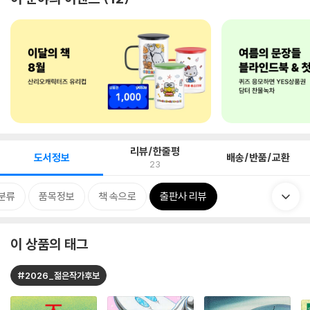
리뷰/한줄평
도서정보
배송/반품/교환
23
분류
품목정보
책 속으로
출판사 리뷰
이 상품의 태그
#2026_젊은작가후보