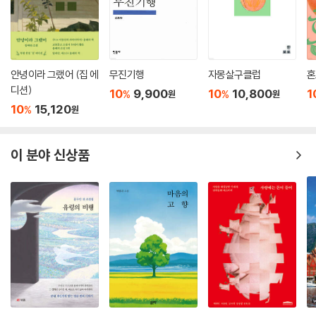
을 한 ‘나’와 남편 지운. 함께 사는 생활에 점점 익숙해지면서 결혼 1주년 기
념 여행을 계획하던 이 부부에게 사십대 중반의 나이에는 불가능할 거라
생각했던 자연 임신이라는 사건이 일어난다. 이 일을 ‘축복’이라 여기며 모
든 생활을 배 속 아이 중심으로 생각하게 된 남편과 달리, ‘나’는 전혀 예상
안녕이라 그랬어 (집 에
무진기행
자몽살구클럽
혼
하지 못한 신체적·정신적 변화에 큰 혼란을 느끼며 남편에 대한 분노를 쌓
디션)
10
9,900
10
10,800
1
%
%
원
원
아간다.
10
15,120
%
원
「9」
이 분야 신상품
혜신은 그날 자신의 마음을 사로잡았던 그것이 무엇인지 되물었다. 돈 때
문이었을까. 정말로, 돈 때문에? (p. 252)
지인들과 함께 놀러 간 스키장에서 카지노에 첫발을 들인 혜신은 자신이
알던 세상과는 동떨어진, 낯선 장소라 느꼈던 그곳에서 빠져나오지 못하게
된다. 잃은 돈을 되찾아 본래의 자리로 돌아가기 위한 혜신의 분투는 절박
하게 발버둥 칠수록 그녀를 더욱 추락시킬 뿐이다. 늘 잃기만 하다가 오랜
만에 돈을 따는 운이 좋은 날이 찾아와도 혜신은 쉽사리 집으로 돌아갈 마
음을 먹지 못한다.