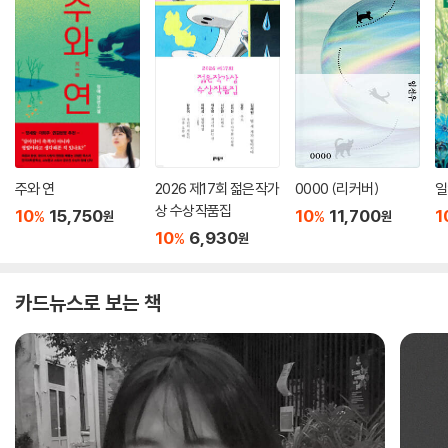
주와 연
2026 제17회 젊은작가
0000 (리커버)
일
상 수상작품집
10
15,750
10
11,700
1
%
%
원
원
10
6,930
%
원
카드뉴스로 보는 책