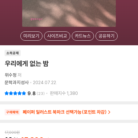
미리보기
사이즈비교
카드뉴스
공유하기
소득공제
우리에게 없는 밤
위수정
저
문학과지성사
2024.07.22.
9.8
판매지수
1,380
23
페이퍼 일러스트 북마크 선택가능(포인트 차감)
구매혜택
17,000
원