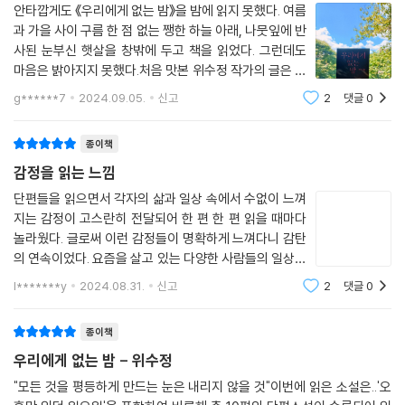
희진은 다른 남자를 마음에 품고 남편 수형을 떠나 혼자의 삶을 시작한다.
안타깝게도 《우리에게 없는 밤》을 밤에 읽지 못했다. 여름
하지만 그 남자와 함께하는 삶은 아니다. 그는 자신의 아내와 아이를 사랑
과 가을 사이 구름 한 점 없는 쨍한 하늘 아래, 나뭇잎에 반
하고, 가족을 지키고자 하는 유부남이기 때문이다. 이러한 상황에도 그를
사된 눈부신 햇살을 창밖에 두고 책을 읽었다. 그런데도
향한 욕망을 버리지 못하고, 그로 인해 더욱 고통스러운 스스로를 방치하
마음은 밝아지지 못했다.처음 맛본 위수정 작가의 글은 말
는 희진의 곁에는 이 모든 것을 알고도 한결같이 다정하고 따뜻한 부모님
미에 수록된 김형중 문학평론가가 말한 것처럼 "차갑고
g******7
2024.09.05.
신고
2
댓글
0
견고하면서도 불안정한 세계"를 펼친다. 차분하고 절제되
과 남편이 있다. 한편 희진의 욕망을 욕하는 사람, 반대로 그 꿈처럼 모호한
어 있다. 거리를 두고 상황과 인물을
현실을 유지하길 바라는 사람 역시 아무도 없기에, 희진은 결국 자신이 원
종이책
래의 자리로 돌아갈 것임을 안다.
감정을 읽는 느낌
「오후만 있던 일요일」
단편들을 읽으면서 각자의 삶과 일상 속에서 수없이 느껴
지는 감정이 고스란히 전달되어 한 편 한 편 읽을 때마다
놀라웠다. 글로써 이런 감정들이 명확하게 느껴다니 감탄
원희는 불협화음에 매력을 느끼지 못했다. 기승전결이 있는 고전적인 곡들
의 연속이었다. 요즘을 살고 있는 다양한 사람들의 일상을
을 선호했다. 그런데 고주완의 공연 이후로 달라졌다. 원희는 이렇게 단번
만나 볼 수 있는 이야기들이었다. 그 일상, 삶 속에서 느껴
에 취향이 다른 쪽으로 열리는 경험을 해본 기억이 없었다. (p. 59)
l*******y
2024.08.31.
신고
2
댓글
0
지는 고민, 괴로움, 갈등 여러 감정이 읽고 있는 동안 나에
게도 고스란히 전해졌다. ＜아무도＞
여유롭고 안정적인 삶을 살고 있는 육십대의 원희는 친구 수임의 권유로
종이책
젊은 피아니스트 고주완의 연주회에 갔다가 그에게 빠진다. 오랜 시간 잊
우리에게 없는 밤 - 위수정
고 지낸 감각이 살아나면서 원희는 처음 경험하는 온라인 팬 카페 활동에
"모든 것을 평등하게 만드는 눈은 내리지 않을 것"이번에 읽은 소설은..'오
활력을 느끼기도 하고, 지금껏 매력을 느끼지 못했던 불협화음으로 이루어