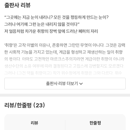
다.
출판사 리뷰
--- pp.84~85 「오후만 있던 일요일」중에서
“그곳에는 지금 눈이 내리니? 모든 것을 평등하게 만드는 눈이?
꺄흐띠에. 너도 하나 사. 튼튼해. 안 질리고.
그러나 여기에 그런 눈은 내리지 않을 것이다”
한나는 웃었다. 웃는 것 말고 다른 적절한 리액션을 찾지 못했다. 꺄흐띠에.
저 얼음처럼 차가운 취향의 장벽 앞에 드러난 폐허의 자리
한나는 규희의 발음이 오래 귀에 남았다. 까르띠에가 아니라 꺄흐띠에. 그
래, 나도 꺄흐띠에 하나 사야겠다. 한나는 웃었고 규희는 그런 한나를 보며
‘취향’은 고작 이별의 이유나, 존중하면 그만인 무엇이 아니다. 그것은 강력
미소 지었다. 자신이 왜 웃는지 규희는 영원히 알 수 없으리라. 마음에 또다
한 사회적 기능을 가지고 있는데, 계급을 형성하고 재생산하는 일이 취향
시 무언가 찰칵 채워지는 소리를 들었다. 규희 너는 알 수 없는 것들. 너를
의 몫이다. 아마도 고전적인 마르크스주의자라면 계급이란 취향이 아니라
이렇게 자연스럽고 환하게 만드는 것들. 너도 이제 그런 걸 좀 알아야 하는
생산수단의 소유 여부에 따라 결정된다고 고집스레 강변할지도 모르겠다.
나이 아니니?
그러나 (그건 댁들 취향이고) 작가 위수정에게 취향은 그와 다르다. 위수
--- pp.111~112 「제인의 허밍」중에서
정에 따를 때 취향은 넘어설 수 없는 계급 간 경계를 확정하고 유지시킨다.
출판사 리뷰 더보기
- 김형중, 해설 「눈만 내리면 평등한 밤이」(p. 365)에서
은선아, 우리는 이미 몸을 너무 많이 쓴 걸까. 그래서 이런 걸까. 폐허인가.
그곳에는 지금 눈이 내리니? 모든 것을 평등하게 만드는 눈이? 그러나 여
이번 소설집의 해설을 쓴 문학평론가 김형중은 위수정의 소설에 따르면
리뷰/한줄평
23
기에 그런 눈은 내리지 않을 것이다. 창문을 열어볼 필요도 없지. 손을 대는
금, 은, 흙 세계의 경계를 획정하고 유지시키는 것은 ‘취향’이라고 설파한
순간 모두 사라져버리는 것들.
다. 이를테면 이런 식이다. 「아무도」의 희진과 「오후만 있던 일요일」의 원
--- p.158 「우리에게 없는 밤」중에서
희, 「제인의 허밍」의 규희와 「우리에게 없는 밤」의 라이온퀸 그리고 「몬스
리뷰
한줄평
테라 키우기」의 민희에서 보듯, 적극적으로 취향을 드러내지는 않지만 이