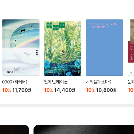
0000 (리커버)
일억 번째 여름
샤워젤과 소다수
눈
10
11,700
10
14,400
10
10,800
10
%
%
%
원
원
원