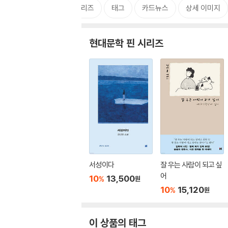
시리즈
태그
카드뉴스
상세 이미지
현대문학 핀 시리즈
서성이다
잘 우는 사람이 되고 싶
어
10
13,500
%
원
10
15,120
%
원
이 상품의 태그