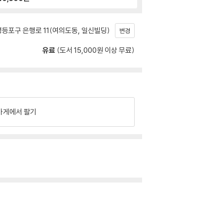
등포구 은행로 11(여의도동, 일신빌딩)
변경
유료
(도서 15,000원 이상 무료)
가게에서 팔기