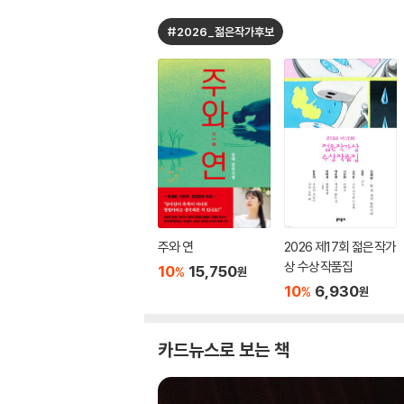
#2026_젊은작가후보
주와 연
2026 제17회 젊은작가
상 수상작품집
10
15,750
%
원
10
6,930
%
원
카드뉴스로 보는 책