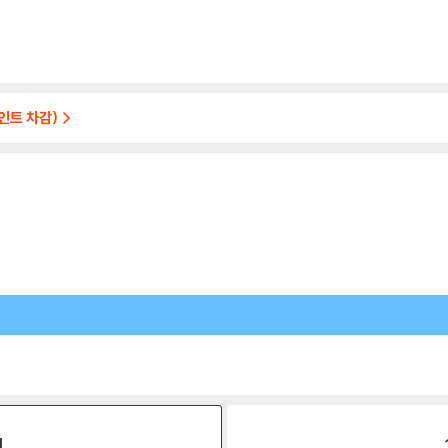
인트 차감)
원