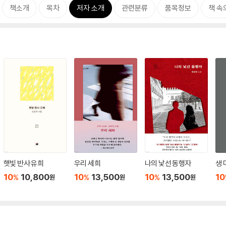
책소개
목차
저자 소개
관련분류
품목정보
책 속
햇빛 반사 유희
우리 세희
나의 낯선 동행자
생 
10
10,800
10
13,500
10
13,500
10
%
%
%
원
원
원