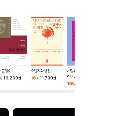
과 돌멩이
오렌지와 빵칼
사랑과 멸종을 바꿔 읽
러브 온 
어보십시오
16,200
10
11,700
10
1
%
%
%
원
원
10
10,800
%
원