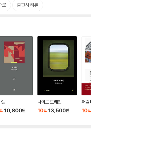
으로
출판사 리뷰
마음
나이트 트레인
퍼즐 바디
모텔과 
10,800
10
13,500
10
13,500
10
1
%
%
%
%
원
원
원