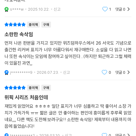
시즌1 50편에 이어 시즌2는 더욱 새로운 작가와 이야기들로 가득하다. 시
다. 사실 시내를 처음 만난 순간부터 지금까지 시내의 정신이 멀쩡하다고
즌2에는 강화길, 임선우, 단요, 정보라, 김보영, 이미상, 김화진, 정이현, 임
s****w
2025.10.22.
신고
1
댓글
0
생각해본 적은 단 한 번도 없었기 때문이었다.
솔아, 황정은 작가 등이 함께한다. 또한 시즌2에는 작가 인터뷰를 수록하
--- p.59
여 작품 안팎으로 다양한 이야기를 들려주며 1년 50가지 이야기 축제를 더
종이책
구매
욱 풍성하게 펼쳐 보일 예정이다.
소란한 속삭임
먼저 나온 판본을 가지고 있지만 위즈덤하우스에서 26 서국도 기념으로
[위픽 시리즈 소개]
출간한 리커버 표지가 너무 아름다워서 재구매한다. 소설을 다 읽고 나면
나 또한 속삭이는 모임에 참여하고 싶어진다...(하지만 퇴근하고 그럴 체력
위픽은 위즈덤하우스의 단편소설 시리즈입니다. ‘단 한 편의 이야기’를 깊
이 있을진 과연,,
게 호흡하는 특별한 경험을 선사합니다. 이 작은 조각이 당신의 세계를 넓
j*********9
2026.07.23.
신고
0
댓글
0
혀줄 새로운 한 조각이 되기를, 작은 조각 하나하나가 모여 당신의 이야기
가 되기를, 당신의 가슴에 깊이 새겨질 한 조각의 문학이 되기를 꿈꿉니다.
종이책
구매
한 조각의 문학, 위픽
위픽 시리즈 처음인데
재밌게 읽었어요 ㅎㅎㅎㅎ 일단 표지가 너무 심플하고 딱 좋아서 소장 가
구병모 『파쇄』
치가 가득가득 ㅠㅠ 짧은 글은 안 좋아하는 편인데 흥미롭게 후루룩 읽었
이희주 『마유미』
네요,,, 다른 책도 도전해 보려구요!! 소란한 속삭임! 제목부터 내용까지 마
윤자영 『할매 떡볶이 레시피』
음에 들었습니다!
박소연 『북적대지만 은밀하게』
t**********2
2026.03.10.
신고
0
댓글
0