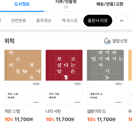
리뷰/한줄평
도서정보
배송/반품/교환
28
개
관련분류
품목정보
책 속으로
출판사 리뷰
위픽
알림신청
히든 스텝
나의 사탄
셀붕이의 도
추
10
11,700
10
11,700
10
11,700
1
%
%
%
원
원
원