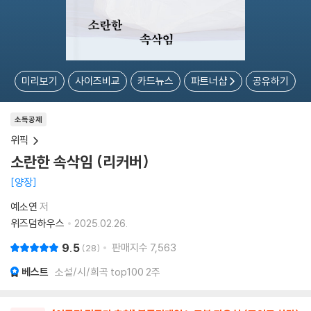
미리보기
사이즈비교
카드뉴스
파트너샵
공유하기
소득공제
위픽
소란한 속삭임 (리커버)
양장
예소연
저
위즈덤하우스
2025.02.26.
9.5
판매지수
7,563
28
베스트
소설/시/희곡 top100 2주