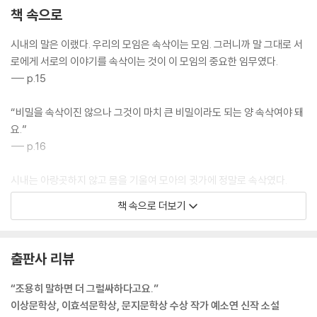
책 속으로
시내의 말은 이랬다. 우리의 모임은 속삭이는 모임. 그러니까 말 그대로 서
로에게 서로의 이야기를 속삭이는 것이 이 모임의 중요한 임무였다.
--- p.15
“비밀을 속삭이진 않으나 그것이 마치 큰 비밀이라도 되는 양 속삭여야 돼
요.”
--- p.16
시내는 아랑곳하지 않고 몸을 기울여 모아의 귓가에 정말로 속삭였다.
“제게는 아이가 있어요.”
책 속으로 더보기
“큰 비밀 아니에요?”
“아닌데요.”
“아…… 숨겨진 아이 아니고요?”
출판사 리뷰
“아니요. 그냥 아인데요.”
--- pp.16-17
“조용히 말하면 더 그럴싸하다고요.”
이상문학상, 이효석문학상, 문지문학상 수상 작가 예소연 신작 소설
“중요하지 않아도 속삭임으로써 중요해져요. 그러니까 우리 사이에 허투