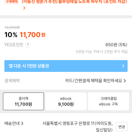
[이동진 평론가 추천] 블루밍테일 노트북 파우치 (포인트 차감)
구매혜택
13,000
원
10
11,700
YES포인트
650원 (5%)
5만원 이상 구매 시 2천원 추가 적립
앱 다운 시 1천원 상품권
결제혜택
카드/간편결제 혜택을 확인하세요
종이책
eBook
크레마클럽
11,700
원
9,100
원
eBook 구독
배송안내
서울특별시 영등포구 은행로 11(여의도동,
변경
일신빌딩)