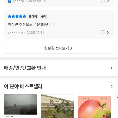
5****9
2026.06.15.
0
조현아 『밥줄광대놀음』
김효인 『새로고침』
전혜진 『고르디우스의 매듭을 자르면』
종이책
구매
김청귤 『제습기 다이어트』
박정민 추천으로 주문했습니다.
최의택 『논터널링』
s******o
2025.12.31.
0
김유담 『스페이스 M』
전삼혜 『나름에게 가는 길』
최진영 『오로라』
한줄평 전체보기
이혁진 『가장 완벽한 주행』
강화길 『영희와 제임스』
이문영 『루카스』
배송/반품/교환 안내
현찬양 『인현왕후의 회빙환을 위하여』
차현지 『다다른 날들』
김성중 『두더지 인간』
이 분야 베스트셀러
김서해 『라비우와 링과』
임선우 『0000』
듀 나 『바리』
한유리 『불멸의 인절미』
한정현 『사랑과 연합 0장』