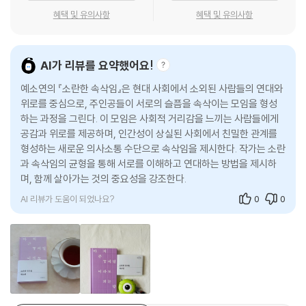
“저는 반대예요. 슬픔은 잃어버리고 이유만 남았어요.”
혜택 및 유의사항
혜택 및 유의사항
“그럼 어떻게 된 거예요?”
다음 날, 모임의 존속을 두고 회원 유치에 나선 ‘모아’와 ‘시내’는 명동역 4
“자꾸 이유들만 머리에 남아서 악에 받쳐요.”
번 출구에서 “예수천국 불신지옥”을 외치는 50대 여성 ‘수자’를 영입하지
--- p.32
만, 가만히 앉아 대화하는 건 도무지 생산적이지 못하다고 생각하는 ‘수
AI가 리뷰를 요약했어요!
자’는 조건부 입회를 제안한다. 조건은 바로 속삭이는 일에 “시끄럽게 구는
속삭이는 일은 기분 좋고 참 다정한 일이지만 사람이 매일 속삭이고만 살
예소연의 『소란한 속삭임』은 현대 사회에서 소외된 사람들의 연대와
훈련”도 번갈아 하자는 것. 예상치 못한 방향으로 흘러가는 모임 활동 속에
수는 없는 노릇이라고. 그러면 속에 천불이 일 때도 있는 법이라고. 그러자
위로를 중심으로, 주인공들이 서로의 슬픔을 속삭이는 모임을 형성
‘모아’는 우리가 모이게 된 이유를 의심하게 되고, ‘시내’의 집에 초대받은
하는 과정을 그린다. 이 모임은 사회적 거리감을 느끼는 사람들에게
시내가 금세 불퉁한 얼굴이 되었다. 하지만 수자는 아랑곳하지 않았다. 여
어느 날 새벽 쾅쾅쾅 현관문 두드리는 소리를 들으며 확신을 얻게 된다. 엄
공감과 위로를 제공하며, 인간성이 상실된 사회에서 친밀한 관계를
전히 목소리 큰 사람이 이기는 세상이라고.
청나게 시끄럽고 참을 수 없이 고요한 이 모임의 정체는 무엇일까?
형성하는 새로운 의사소통 수단으로 속삭임을 제시한다. 작가는 소란
--- p.34
과 속삭임의 균형을 통해 서로를 이해하고 연대하는 방법을 제시하
『소란한 속삭임』 은 한마디로 “마음을 쓰는 게 잘 안 되는 사람”과 “그런
며, 함께 살아가는 것의 중요성을 강조한다.
무슨 말이든 속삭이게 되면 그것은 정말이지 있을 법하고 귀중하고 허투루
사람들의 어찌할 수 없음에 마음이 가는”(〈예소연 작가 인터뷰〉에서) 사람
AI 리뷰가 도움이 되었나요?
0
0
들어선 안 될 말인 것처럼 느껴지게 되었다.
들의 무해한 재잘거림이자 다정한 연대다. 『영원에 빚을 져서』 속 주인공
--- p.38
‘동’이 어찌할 수 없어 깊은 슬픔에 잠긴다면, ‘속삭이는 모임원’들은 손바
닥을 쫙 펴고 입가에 댄 뒤 그 ‘어찌할 수 없음’을 속삭인다. 그러면 누군가
누군가는 지속적으로 폐를 끼치고 누군가는 극도로 폐를 끼치지 않게 노력
는 귀를 바짝 갖다 댈 것이고, 이내 으쓱한 마음이 들 테니까. 그렇게 알아
하고. 그건 어쩐지 좀 이상했다. 공평의 문제라기보다는 경계의 문제에 가
차려진 다음부턴 ‘모아’가 그랬듯 “정말 사는 것 같아”질 것이므로. 한적한
까운 것 같았다.
공원에 옹기종기 모여 앉은 참새떼처럼 사랑과 결함, 사랑과 이해, 사랑과
--- p.44
유머, 사랑과 비밀이 한데 섞인 지저귐을 듣고 있자면, 명동역 4번 출구 앞