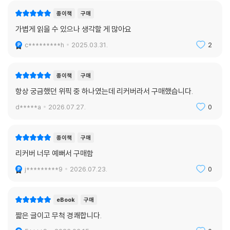
최양선 『그림자 나비』
종이책
구매
이하진 『확률의 무덤』
가볍게 읽을 수 있으나 생각할 게 많아요
은모든 『감미롭고 간절한』
c*********h
2025.03.31.
2
이유리 『잠이 오나요』
심너울 『이런, 우리 엄마가 우주선을 유괴했어요』
최현숙 『창신동 여자』
종이책
구매
연여름 『2학기 한정 도서부』
항상 궁금했던 위픽 중 하나였는데 리커버라서 구매했습니다.
서미애 『나의 여자 친구』
d*****a
2026.07.27.
0
김원영 『우리의 클라이밍』
정지돈 『현대적이라고 말할 수 없는 죽음들』
이서수 『첫사랑이 언니에게 남긴 것』
종이책
구매
이경희 『매듭 정리』
리커버 너무 예뻐서 구매함
송경아 『무지개나래 반려동물 납골당』
j*********9
2026.07.23.
0
현호정 『삼색도』
김 현 『고유한 형태』
김이환 『더 나은 인간』
eBook
구매
이민진 『무칭』
짧은 글이고 무척 경쾌합니다.
안 담 『소녀는 따로 자란다』