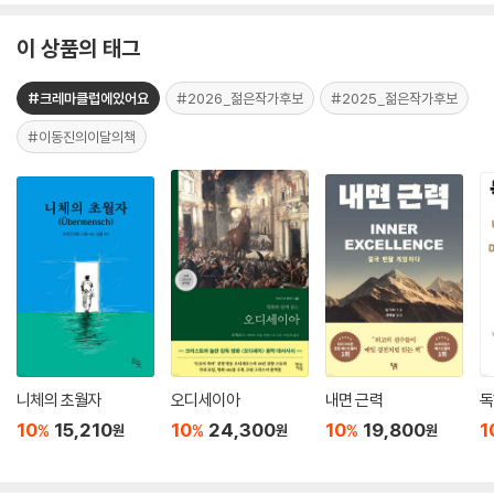
이 상품의 태그
#크레마클럽에있어요
#2026_젊은작가후보
#2025_젊은작가후보
#이동진의이달의책
니체의 초월자
오디세이아
내면 근력
독
10
15,210
10
24,300
10
19,800
1
%
%
%
원
원
원