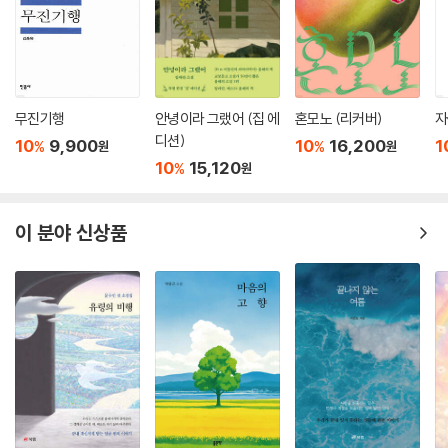
위수정 『칠면조가 숨어 있어』
천희란 『작가의 말』
정보라 『창문』
이주란 『그때는』
김보영 『헤픈 것이다』
무진기행
안녕이라 그랬어 (집 에
혼모노 (리커버)
자
이주혜 『중국 앵무새가 있는 방』
디션)
10
9,900
10
16,200
1
%
%
원
원
정대건 『부오니시모, 나폴리』
10
15,120
%
원
김희재 『화성과 창의의 시도』
단 요 『담장 너머 버베나』
이 분야 신상품
문보영 『어떤 새의 이름을 아는 슬픈 너』
박서련 『몸몸』
금정연 『모두 일요일이야』
박이강 『잡 인터뷰』
김나현 『예감의 우주』
김화진 『개구리가 되고 싶어』
권김현영 『수신인도 발신인도 아닌 씨씨』
배명은 『계화의 여름』
이두온 『돈 안 쓰면 죽는 병』
김지연 『새해 연습』