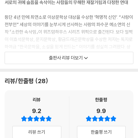
서로의 귀에 슬픔을 속삭이는 사람들의 무해한 재잘거림과 다정한 연대
루 하는 말은 없는 거죠.”
--- p.18
등단 4년 만에 최연소로 이상문학상 대상을 수상한 ‘혁명적 신인’. “사랑이
전부인” 세상의 이야기를 눈부시게 선사하는 사랑의 파수꾼 예소연의 신
팽팽한 신경전. 하는 수 없이 모아는 필살기를 쓰기로 했다. 손바닥을 세워
작 『소란한 속삭임』이 위즈덤하우스 시리즈 위픽으로 출간된다. 보다 일찍
입가에 갖다 대고 몸을 숙였다. 꼭 아주 중요한 말을 하려는 사람처럼. 그러
이 이효석문학상, 문지문학상, 황금드래곤문학상을 수상한 저자는 독자로
자 여자도 잠시 망설이다가 몸을 조금 앞으로 숙였다. 역시. 신중하게 말하
하여금 “한국문학을, 소설을 믿게 만드는” 이야기를 성실히 그려왔다. 상
려는 자세를 취하는 사람 앞에서는 들으려는 자세로 응수하게 된다.
황의 떠들썩함을 모두 이해한다는 듯 조금 더 고요하고 몽글몽글한 분위기
출판사 리뷰 더보기
--- p.26
를 물씬 풍기는 『소란한 속삭임』은 자기만의 평정을 영리하게 찾아가는,
신인이라고는 믿기 힘든 작가의 노련함이 여실히 드러나는 작품이다.
여자의 이름은 수자. 가만히 앉아 대화하는 건 도무지 생산적이지 못하다
리뷰/한줄평
28
고 운동장에서 경보하며 빨리 말하라고 재촉하는 사람.
회사에 있는 아홉 시간보다 퇴근 후 지하철에서 보내는 한 시간을 더 끔찍
--- p.29
해하던 ‘모아’는 어느 날 지하철에서 시끄럽게 구는 남성에게 거침없이 맞
서는 ‘시내’를 보게 된다. 그리고 그 남성이 시끄럽다는 것에 동조했다는 이
리뷰
한줄평
“저는 슬퍼요.”
유로 ‘시내’는 ‘모아’에게 대뜸 “모임에 들어올 자격”을 부여한다. 홀린 듯
9.2
9.9
“왜요?”
역 근처 벤치에 앉아 ‘시내’의 이야기를 듣던 ‘모아’는 그 모임이라는 것이
“분명히 이유를 알고 있었는데 언젠가부터 이유를 잃어버리고 슬픔만 남
그러니까, 명칭은 ‘속삭이는 모임’이고 회원은 자신과 ‘시내’ 단둘뿐이며,
았아요.”
손을 세우고 입을 가린 다음 반드시 비밀이 아닌 것들을 속삭여야 한다는
리뷰 쓰기
한줄평 쓰기
모아가 시내의 말에 고개를 끄덕거리며 부드럽게 속삭였다.
사실을 알게 된다.