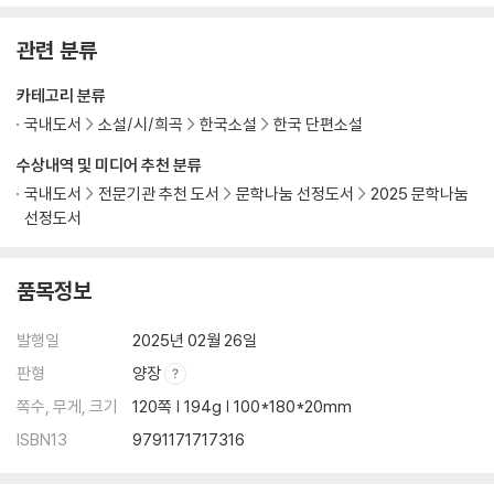
관련 분류
카테고리 분류
국내도서
소설/시/희곡
한국소설
한국 단편소설
수상내역 및 미디어 추천 분류
국내도서
전문기관 추천 도서
문학나눔 선정도서
2025 문학나눔
선정도서
품목정보
발행일
2025년 02월 26일
판형
양장
쪽수, 무게, 크기
120쪽 | 194g | 100*180*20mm
ISBN13
9791171717316