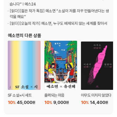
습니다” | 예스24
[읽다]
[젊은 작가 특집] 예소연 “소설이 저를 자꾸 만들어낸다는 생
각을 해요”
[읽다]
[오늘의 작가] 예소연, 누구도 배제되지 않는 세계를 찾아서
예소연
의 다른 상품
SF 소설×시 세트
출력되는 마음
아무도 미치지 않았다
10
45,000
10
9,000
10
14,400
%
%
%
원
원
원