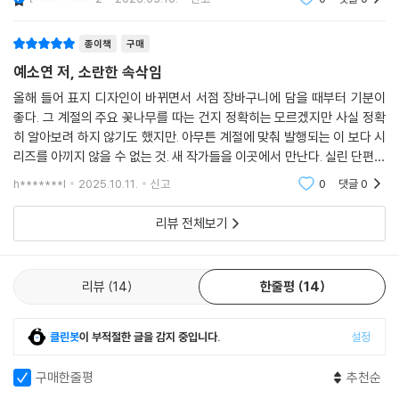
김기창 『크리스마스이브의 방문객』
이종산 『블루마블』
종이책
구매
곽재식 『우주 대전의 끝』
예소연 저, 소란한 속삭임
김동식 『백 명 버튼』
올해 들어 표지 디자인이 바뀌면서 서점 장바구니에 담을 때부터 기분이
배예람 『물 밑에 계시리라』
좋다. 그 계절의 주요 꽃나무를 따는 건지 정확히는 모르겠지만 사실 정확
이소호 『나의 미치광이 이웃』
히 알아보려 하지 않기도 했지만. 아무튼 계절에 맞춰 발행되는 이 보다 시
오한기 『나의 즐거운 육아 일기』
리즈를 아끼지 않을 수 없는 것. 새 작가들을 이곳에서 만난다. 실린 단편이
조예은 『만조를 기다리며』
좋으면 그 작가의 글을 찾아 읽는다. 그렇게 만난 여러 작가가 있는데 작년
도진기 『애니』
h*******l
2025.10.11.
신고
0
댓글
0
부터 올해로
박솔뫼 『극동의 여자 친구들』
리뷰 전체보기
정혜윤 『마음 편해지고 싶은 사람들을 위한 워크숍』
황모과 『10초는 영원히』
김희선 『삼척, 불멸』
리뷰
14
한줄평
14
최정화 『봇로스 리포트』
정해연 『모델』
정이담 『환생꽃』
클린봇
이 부적절한 글을 감지 중입니다.
설정
문지혁 『크리스마스 캐러셀』
김목인 『마르셀 아코디언 클럽』
구매한줄평
추천순
전건우 『앙심』