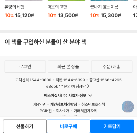
유령의 비행
마음의 고향
끝나지 않는 여름
아
조우리 『사서 고생』
예소연 『소란한 속삭임』
10
15,120
10
13,500
10
15,300
1
%
%
%
원
원
원
이장욱 『초인의 세계』
이 책을 구입하신 분들이 산 분야 책
로그인
최근 본 상품
주문/배송
고객센터 1544-3800
티켓 1544-6399
중고샵 1566-4295
eBook 1:1문의/채팅상담
예스이십사(주) 사업자 정보
이용약관
개인정보처리방침
청소년보호정책
PC버전
회사소개
거래처관계자께
도서홍보
광고
Copyright © YES24 Corp. All Rights Reserved.
선물하기
바로구매
카트담기
MATOM16