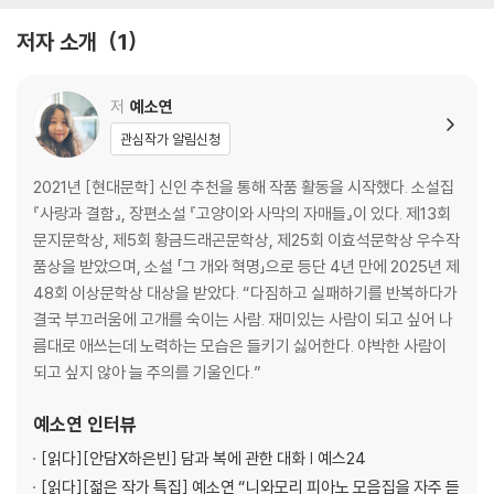
저자 소개
1
저
예소연
관심작가 알림신청
2021년 [현대문학] 신인 추천을 통해 작품 활동을 시작했다. 소설집
『사랑과 결함』, 장편소설 『고양이와 사막의 자매들』이 있다. 제13회
문지문학상, 제5회 황금드래곤문학상, 제25회 이효석문학상 우수작
품상을 받았으며, 소설 「그 개와 혁명」으로 등단 4년 만에 2025년 제
48회 이상문학상 대상을 받았다. “다짐하고 실패하기를 반복하다가
결국 부끄러움에 고개를 숙이는 사람. 재미있는 사람이 되고 싶어 나
름대로 애쓰는데 노력하는 모습은 들키기 싫어한다. 야박한 사람이
되고 싶지 않아 늘 주의를 기울인다.”
예소연
인터뷰
[읽다]
[안담X하은빈] 담과 복에 관한 대화 | 예스24
[읽다]
[젊은 작가 특집] 예소연 “니와모리 피아노 모음집을 자주 듣