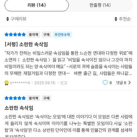
리뷰
14
한줄평
14
에 서서 ‘속삭이는 모임’의 일원으로 뽑힐 날을 한 번쯤 기다리고 싶어질지
수자의 속삭일 준비에 모아와 시내도 어쩔 수 없이 머리를 맞댔다.
도 모르겠다.
구매리뷰
추천순
“사람들이 그냥 나를 알아줬으면 좋겠어. 어떤 식으로든.”
“그게 버스킹하고 관련이 있어요?”
‘단 한 편의 이야기’를 깊게 호흡하는 특별한 경험
“어쨌든 오카리나를 불 거야.”
종이책
구매
주간우수작
“혼자 불면 되잖아요.”
위즈덤하우스는 2022년 11월부터 단편소설 연재 프로젝트 ‘위클리 픽
[서평] 소란한 속삭임
“혼자는 힘들어.”
션’을 통해 오늘 한국문학의 가장 다양한 모습, 가장 새로운 이야기를 일주
"작가가 전하는 비밀스러운 속삼임을 통한 느슨한 연대와 다정한 위로"예
“왜요?”
일에 한 편씩 소개하고 있다. 구병모 〈파쇄〉, 조예은 〈만조를 기다리며〉, 안
소연의＜ 소란한 속삭임＞ 을 읽고 "비밀을 속삭이진 않으나 그것이 마치
“떨리거든.”
담 〈소녀는 따로 자란다〉, 최진영 〈오로라〉 등 1년 동안 50편의 이야기가
비밀이라도 되는 양 속삭여야 해요" -서로의 귀에 슬픔을 속삭이는 사람들
--- p.50
독자들의 사랑을 받아왔다. 위픽 시리즈는 이렇게 연재를 마친 소설들을
의 무해한 재잘거림과 다정한 연대-- 바쁜 출근 길, 사람들은 하나같이
모두다 귀에 블루투스 이어폰을 끼고 각자의 세계에 빠
순차적으로 출간하며, 이때 여러 편의 단편소설을 한데 묶는 기존의 방식
s*******4
2025.09.16.
신고
8
댓글
8
수자는 손가락으로 구멍을 완전히 막을 줄 아는 사람이었다. 입으로 들어
이 아닌, ‘단 한 편’의 단편만으로 책을 구성하는 이례적인 시도를 통해 독
오고 나가는 공기를 완벽히 조절해 맑은 소리를 낼 줄 아는 사람이었다.
자들에게 한 편 한 편 깊게 호흡하는 특별한 경험을 선사한다. 위픽은 소재
종이책
구매
--- p.55
나 형식 등 그 어떤 기준과 구분에도 얽매이지 않고 오직 ‘단 한 편의 이야
소란한 속삭임
기’라는 완결성에 주목한다. 소설가뿐만 아니라 논픽션 작가, 시인, 청소년
“막 성인이 됐어요. 아들은 저한테 정신적인 문제가 있다고 생각해요.”
소란한 속삭임은 ‘속삭이는 모임’에 대한 이야기다.이 모임은 다른 사람에
문학 작가 등 다양한 작가들의 소설을 통해 장르와 경계를 허물며 이야기
“시내 씨는 그렇게 생각하세요?”
게 들리지 않게 속삭이며 이야기를 나누는 특별한 모임이다.사실 ‘소란
의 가능성과 재미를 확장한다.
“전혀요.”
함’과 ‘속삭임’은 다소 상반된 단어인데 이를 통해 인물간의 관계를 섬세하
모아는 단호하게 대답하는 시내를 보며 아주 큰 슬픔이 몰려오는 걸 느꼈
게 보여준다.