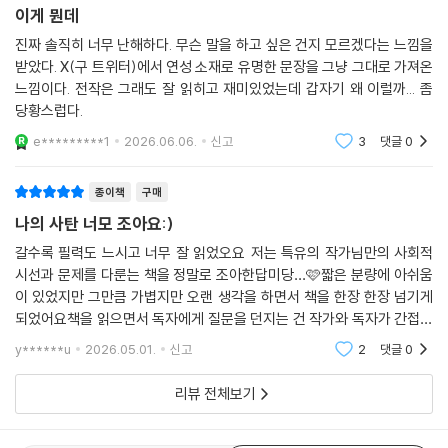
다. 소설가뿐만 아니라 논픽션 작가, 시인, 청소년문학 작가 등 다양한 필자
이게 뭔데
들을 적극적으로 초대하여 이야기의 경계를 계속해서 확장해나간다.
진짜 솔직히 너무 난해하다. 무슨 말을 하고 싶은 건지 모르겠다는 느낌을
받았다. X(구 트위터)에서 연성 소재로 유명한 문장을 그냥 그대로 가져온
‖위픽 시리즈 소개‖
느낌이다. 전작은 그래도 잘 읽히고 재미있었는데 갑자기 왜 이럴까... 좀
당황스럽다.
위픽은 위즈덤하우스의 단편소설 시리즈입니다. ‘단 한 편의 이야기’를 깊
e*********1
2026.06.06.
신고
3
댓글
0
게 호흡하는 특별한 경험을 선사합니다. 이 작은 조각이 당신의 세계를 넓
혀줄 새로운 한 조각이 되기를, 작은 조각 하나하나가 모여 당신의 이야기
종이책
구매
가 되기를, 당신의 가슴에 깊이 새겨질 한 조각의 문학이 되기를 꿈꿉니다.
나의 사탄 너모 조아요:)
한 조각의 문학, 위픽
갈수록 필력도 느시고 너무 잘 읽었오요 저는 특유의 작가님만의 사회적
시선과 문제를 다룬는 책을 정말로 조아한답미당…🩷짧은 분량에 아쉬움
구병모 《파쇄》
이 있었지만 그만큼 가볍지만 오랜 생각을 하면서 책을 한장 한장 넘기게
되었어요책을 읽으면서 독자에게 질문을 던지는 건 작가와 독자가 간접적
이희주 《마유미》
으로 대화할 수 있다는 수단이 되닌깐요✨✨이번 책도 잘 읽었습니다! 다
윤자영 《할매 떡볶이 레시피》
y******u
2026.05.01.
신고
2
댓글
0
음 작도 잘 부탁드
박소연 《북적대지만 은밀하게》
김기창 《크리스마스이브의 방문객》
리뷰 전체보기
이종산 《블루마블》
곽재식 《우주 대전의 끝》