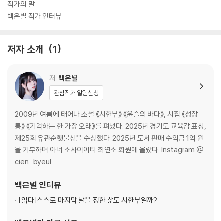
작가의 말
백은별 작가 인터뷰
저자 소개
1
저
백은별
관심작가 알림신청
2009년 여름에 태어나 소설 《시한부》 《윤슬의 바다》, 시집 《성장
통》 《기억하는 한 가장 오래》를 펴냈다. 2025년 경기도 교육감 표창,
제25회 유관순횃불상을 수상했다. 2025년 도서 판매 수익금 1억 원
을 기부하며 아너 소사이어티 최연소 회원에 올랐다. Instagram @
cien_byeul
백은별
인터뷰
[읽다]
스스로 마지막 날을 정한 삶도 시한부일까?