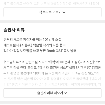
때로 돌아가고 싶어요. 그건 너무 비효율적이잖아요. 어째서인지 내 말에
대놓고 반박하듯 말하는 Y에게 지고 싶지 않았다. 모두가 효율만 따지면
책 속으로 더보기
인간의 낭만은 누가 챙기나요? Y가 작게 헛웃음을 지었다. 글쎄요. 낭만이
꼭 필요할까요? 우리가 지닌 마지막 아름다움이니까요.
--- p.21
출판사 리뷰
된장찌개가 끓는다. 증기가 피어오른다. 끓는다는 건 선을 넘어버렸다는
위픽의 새로운 페이지를 여는 101번째 소설
것. 당연히 그래야 하는 것도 맞지만. 막연하게, 안 그랬다면 어땠을까를 생
베스트셀러 《시한부》 백은별 작가의 다음 챕터
각해도 달라지는 게 없다는 걸 아는 나이가 되어버렸다. 냄비에서 피어오
작가가 직접 노랫말을 쓰고 부른 Book OST 동시 발매
르는 증기와 내 모습이 닮아서 한숨을 내뱉었다. 불을 꺼야 할 순간을 놓쳤
다.
위즈덤하우스의 단편소설 시리즈 ‘위픽’이 101번째 소설 《나의 사탄》으로
--- pp.25-26
새로운 장을 연다. 중학교 2학년 때 출간한 베스트셀러 《시한부》로 강력한
독자 팬덤을 형성하며 “10대가 쓴 작품이라고 믿기 어려운 감정 밀도”라
주고받는 눈빛만이 관계의 증표였다. 모임의 누구도 눈치채지 못하는 아주
는 찬사를 받은 백은별 작가가 더욱 강렬해진 이야기로 돌아왔다. 《나의 사
작은 증표. 나는 너에게서 소유욕을 느꼈다. 어디로 갈지, 어디로 사라질지
탄》은 한층 깊어진 문장과 넓어진 세계로 나아가는 작가의 전환점이자, 위
모르는 너를 온전히 내 것으로 만들고 싶다는 불순한 욕구. 너는 고결했다.
픽 시리즈가 다음 단계로 나아감을 선언하는 신호탄이다.
출판사 리뷰 더보기
나는 죄인이었다. (…) 혀와 혀가 섞이며 나의 죄는 더욱 명확하게 엉켜갔
다. 속죄라는 가벼운 단어로는 풀 수 없을 만큼.
특히 《나의 사탄》은 출간과 동시에 동명의 Book OST를 선보인다. 백은
--- pp.31-32