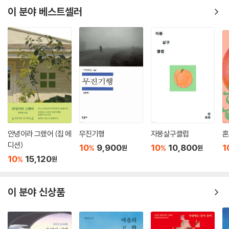
김청귤 《제습기 다이어트》
이 분야 베스트셀러
최의택 《논터널링》
김유담 《스페이스 M》
전삼혜 《나름에게 가는 길》
최진영 《오로라》
이혁진 《단단하고 녹슬지 않는》
강화길 《영희와 제임스》
이문영 《루카스》
현찬양 《인현왕후의 회빙환을 위하여》
차현지 《다다른 날들》
김성중 《두더지 인간》
안녕이라 그랬어 (집 에
무진기행
자몽살구클럽
혼
김서해 《라비우와 링과》
디션)
10
9,900
10
10,800
1
%
%
원
원
임선우 《0000》
10
15,120
%
원
듀 나 《바리》
한유리 《불멸의 인절미》
한정현 《사랑과 연합 0장》
이 분야 신상품
위수정 《칠면조가 숨어 있어》
천희란 《작가의 말》
정보라 《창문》