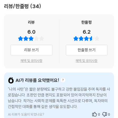
별 작가가 직접 노랫말을 쓰고 부른 디지털 싱글로, 소설 속 감정의 여운을
리뷰/한줄평
34
음악으로 확장한 이례적인 시도다. 텍스트와 음악이 교차하는 이번 프로젝
너 교회 다니지. 정말 Y는 나를 간파하고 있었다. 고개를 끄덕이자 Y는 내
트는 독자들에게 읽는 경험을 넘어 감각적으로 확장된 새로운 독서 경험을
입술에 가볍게 입을 맞췄다. 너 이제 교회 가면 번개 맞는 거 아니야? Y가
선사한다.
리뷰
한줄평
킥킥대며 말했다. 그럴 거 같은데. 그래서 가지 않는다고까지는 말하지 않
6.0
6.2
았다.
데뷔작 《시한부》는 청소년 자살, 우울, 학업 스트레스 등 현실적인 문제를
--- pp.44-45
정면으로 다루며 또래 독자들의 폭발적인 공감과 지지를 얻었고, SNS를
중심으로 빠르게 확산되며 하나의 현상으로 자리 잡았다. 또한 도서 판매
리뷰 쓰기
한줄평 쓰기
처음으로 누군가가 목도리를 매주었다. 그리고 자기 것을 내게 주었다. Y
수익금 1억 원을 기부하며 아너 소사이어티(고액 기부자 모임) 최연소 회
는 감정을 읽을 수 없는 눈으로 나를 쳐다보고 있었다. 왜 나는 그때 Y가 날
원에 이름을 올렸고, 자살 유가족 및 결식 아동 지원, 청소년 멘토링 등 다
혜택 및 유의사항
혜택 및 유의사항
떠날 것 같다고 생각했을까. 어쩌면 그때가 Y가 나를 가장 사랑했던 순간
양한 활동을 통해 선한 영향력을 이어왔다.
이었을지도 모르는데.
--- pp.46-47
‘10대의 첫 문학 경험’이라는 독자적 위치를 구축한 백은별 작가는 《나의
AI가 리뷰를 요약했어요!
사탄》에서 사랑과 믿음, 죄와 구원이라는 보다 근원적인 질문으로 나아간
저는 사랑을 믿습니다. 사랑이 한 사람을 얼마나 변화시킬 수 있고, 얼마나
"나의 사탄"은 짧은 분량에도 불구하고 강한 몰입감을 주며 독자를 사
다. 퀴어 서사는 꾸준히 등장해왔지만, 청소년 당사자가 자신의 언어로 써
행복하게 할 수 있는지, 또 얼마나 망칠 수 있는지 알고 있기 때문이에요.
로잡습니다. 초판인 만큼 편지도 포함되어 있어 마지막까지 잔상이
내려간 퀴어 로맨스는 드물다. 《나의 사탄》은 외부의 해석이 아닌, 지금 그
남습니다. 작가는 사회적 문제를 독특한 시선으로 다루며, 독자와의
저는 ‘사람’과 ‘사랑’의 단어가 비슷한 게 우연이 아니라고 믿고 싶은 사람
감정을 통과하고 있는 사람의 시선으로 가장 생생한 감정을 기록한다. 흔
간접적인 대화를 통해 깊은 생각을 유도합니다.
이기도 합니다. 사람은 무엇으로 살아가나. 이 질문이 머릿속에 맴돌 때가
들림, 죄책감, 욕망, 그리고 끝내 부정할 수 없는 사랑까지. 《나의 사탄》은
많은데요, 그럴 때마다 저는 스스로에게 이렇게 답하곤 합니다. ‘사람은 사
AI 리뷰가 도움이 되었나요?
0
0
단순한 성장 서사를 넘어, 사랑과 구원이라는 오래된 질문을 오늘의 언어