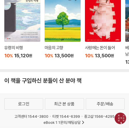
이주란 《그때는》
김보영 《헤픈 것이다》
이주혜 《중국 앵무새가 있는 방》
정대건 《부오니시모, 나폴리》
김희재 《화성과 창의의 시도》
단 요 《담장 너머 버베나》
문보영 《어떤 새의 이름을 아는 슬픈 너》
유령의 비행
마음의 고향
사랑에는 돈이 들어
베
박서련 《몸몸》
남
10
15,120
10
13,500
10
13,500
%
%
%
원
원
원
금정연 《모두 일요일이야》
1
박이강 《잡 인터뷰》
김나현 《예감의 우주》
이 책을 구입하신 분들이 산 분야 책
김화진 《개구리가 되고 싶어》
권김현영 《수신인도 발신인도 아닌 씨씨》
배명은 《계화의 여름》
이두온 《돈 안 쓰면 죽는 병》
로그인
최근 본 상품
주문/배송
김지연 《새해 연습》
조우리 《사서 고생》
고객센터 1544-3800
티켓 1544-6399
중고샵 1566-4295
예소연 《소란한 속삭임》
eBook 1:1문의/채팅상담