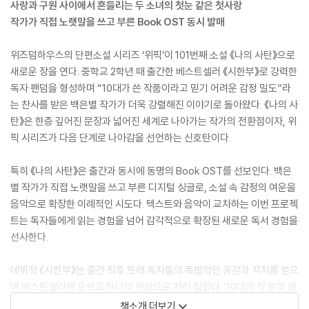
사랑과 구원 사이에서 흔들리는 두 소녀의 첫눈 같은 첫사랑
작가가 직접 노랫말을 쓰고 부른 Book OST 동시 발매
위즈덤하우스의 단편소설 시리즈 ‘위픽’이 101번째 소설 《나의 사탄》으로
새로운 장을 연다. 중학교 2학년 때 출간한 베스트셀러 《시한부》로 강력한
독자 팬덤을 형성하며 “10대가 쓴 작품이라고 믿기 어려운 감정 밀도”라
는 찬사를 받은 백은별 작가가 더욱 강렬해진 이야기로 돌아왔다. 《나의 사
탄》은 한층 깊어진 문장과 넓어진 세계로 나아가는 작가의 전환점이자, 위
픽 시리즈가 다음 단계로 나아감을 선언하는 신호탄이다.
특히 《나의 사탄》은 출간과 동시에 동명의 Book OST를 선보인다. 백은
별 작가가 직접 노랫말을 쓰고 부른 디지털 싱글로, 소설 속 감정의 여운을
음악으로 확장한 이례적인 시도다. 텍스트와 음악이 교차하는 이번 프로젝
트는 독자들에게 읽는 경험을 넘어 감각적으로 확장된 새로운 독서 경험을
선사한다.
데뷔작 《시한부》는 출간 직후 또래 독자들의 폭발적인 공감과 지지를 얻으
며 베스트셀러에 오르고 하나의 현상으로 자리 잡았다. ‘10대의 첫 문학 경
험’이라는 독자적 위치를 구축한 백은별 작가는 《나의 사탄》에서 사랑과
책소개 더보기