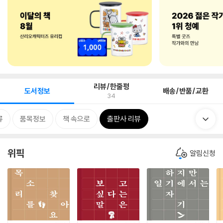
리뷰/한줄평
도서정보
배송/반품/교환
34
류
품목정보
책 속으로
출판사 리뷰
위픽
알림신청