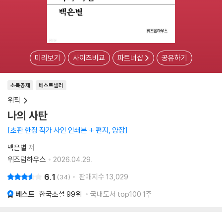
미리보기
사이즈비교
파트너샵
공유하기
소득공제
베스트셀러
위픽
나의 사탄
초판 한정 작가 사인 인쇄본 + 편지, 양장
백은별
저
위즈덤하우스
2026.04.29.
6.1
판매지수
13,029
34
베스트
한국소설
99위
국내도서 top100 1주