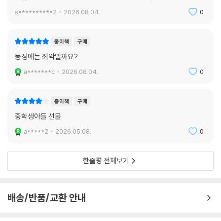
은모든 《감미롭고 간절한》
이유리 《잠이 오나요》
s**********2
2026.08.04.
0
심너울 《이런, 우리 엄마가 우주선을 유괴했어요》
최현숙 《창신동 여자》
종이책
구매
연여름 《2학기 한정 도서부》
동성애는 죄악일까요?
서미애 《나의 여자 친구》
김원영 《우리의 클라이밍》
a*******c
2026.08.04.
0
정지돈 《현대적이라고 말할 수 없는 죽음들》
이서수 《첫사랑이 언니에게 남긴 것》
종이책
구매
이경희 《매듭 정리》
중학생아들 선물
송경아 《무지개나래 반려동물 납골당》
현호정 《삼색도》
a*****2
2026.05.08.
0
김 현 《고유한 형태》
김이환 《더 나은 인간》
한줄평 전체보기
이민진 《무칭》
안 담 《소녀는 따로 자란다》
조현아 《밥줄광대놀음》
배송/반품/교환 안내
김효인 《새로고침》
전혜진 《고르디우스의 매듭을 자르면》