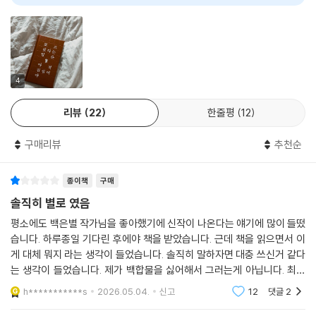
랑으로 살아가. 사랑하며 살아야 해.’
로 다시 묻는다.
--- p.99 「작가 인터뷰」중에서
사랑은 죄가 될 수 있을까? 사랑을 포기하면 구원받을 수 있을까?
사랑과 구원 사이에서 흔들리는 두 소녀의 첫눈 같은 첫사랑
4
첫눈은 언제나 예고 없이 찾아온다. 준비할 틈도 없이 조용히 내려앉아 익
리뷰
22
한줄평
12
숙하던 풍경을 단번에 바꿔놓는다. 첫사랑도 그렇다. 사라질 것처럼 보이
면서도 끝내 흔적을 남기고, 녹아버린 뒤에도 오래도록 마음을 적신다. 잊
구매리뷰
추천순
으려 할수록 더 또렷해지고, 멀어지려 할수록 더 깊어진다.
고등학생 ‘소정’은 작은 책방의 독서 모임에서 만난 ‘Y’에게 서서히 스며든
종이책
구매
다. 이름도, 연락처도 모른 채 일주일에 한 번씩 이어지는 비밀스러운 만남.
솔직히 별로 였음
둘은 골목에서 입을 맞추고, 담배를 나눠 피우고, 편지를 숨겨두는 방식으
평소에도 백은별 작가님을 좋아했기에 신작이 나온다는 얘기에 많이 들떴
로 서로를 확인한다.
습니다. 하루종일 기다린 후에야 책을 받았습니다. 근데 책을 읽으면서 이
게 대체 뭐지 라는 생각이 들었습니다. 솔직히 말하자면 대충 쓰신거 같다
소정은 교회를 통해 위로를 얻지만, 그곳에서 배운 언어는 소정의 사랑을
는 생각이 들었습니다. 제가 백합물을 싫어해서 그러는게 아닙니다. 최은
‘죄’라고 부른다. 사랑은 죄가 될 수 있을까? 사랑을 포기하면 구원받을 수
영 작가님의 그여름을 좋게 읽었는데 나의 사탄은 그 작품에 비해 뭐가 없
h***********s
2026.05.04.
신고
12
댓글
2
있을까? 그 단순한 질문 앞에서 소정의 마음은 끝내 갈라진다. 《나의 사
었습니다.청소년