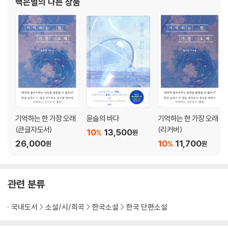
백은별
의 다른 상품
기억하는 한 가장 오래
윤슬의 바다
기억하는 한 가장 오래
(큰글자도서)
(리커버)
10
13,500
%
원
26,000
10
11,700
%
원
원
관련 분류
국내도서
소설/시/희곡
한국소설
한국 단편소설