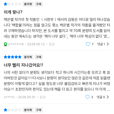
탄》은 이 딜레마를 끝까지 밀어붙이며, 사랑과 믿음이 충돌하는 순간의 감
종이책
구매
정을 밀도 높게 포착한다.
이게 맞나?
‘우리’가 되고 싶은 소정과 끝내 어떤 관계에도 묶이기를 거부하는 Y. 사랑
백은별 작가의 첫 작품인 ＜시한부＞에서의 감동은 어디로 멀리 떠나갔습
과 구원 사이에서 흔들리는 두 소녀의 위태롭고도 눈부신 첫사랑이 펼쳐진
니다.'백합물'이라는 점을 알고도 평소 백은별 작가의 작품을 즐겨봤던 터
다.
라 구매하였습니다.하지만, 본 도서를 펼치고 약 70쪽 분량의 도서를 읽어
내는 동안 계속드는 생각은 '책이 너무 쉽다.', '책이 너무 핵심이 없다.'였습
니다.독서의 목적은 이 도서를 읽고 생각하는 것이 목적이라고 생각하였으
‘단 한 편의 이야기’를 깊게 호흡하는 특별한 경험
j*******9
2026.05.13.
신고
7
댓글
1
나, 본 도서
위픽 시리즈는 2023년 구병모의 《파쇄》를 시작으로, 이미상의 《셀붕이의
종이책
구매
도》에 이르기까지 100명의 작가가 써낸 100편의 소설을 통해 지금 한국
너무 빨리 지나갔어요!!
문학의 가장 다채롭고 새로운 풍경을 펼쳐 보였다.
나의 사탄 읽다가 분량도 생각보다 적고 하니까 시간가는중 모르고 훅 읽
어버린것 같아요!!!!다시보니 분량이 생각보단 많은것 같은데 처음 읽을땐
위픽은 어떤 기준이나 장르에도 얽매이지 않고 오직 ‘단 한 편의 이야기’라
분량이 이렇게 없다고? 싶을 정도로 너무 몰입감돠고 빠르게 지나가 버렸
는 완결성에 주목한다. 여러 편을 한데 묶는 기존의 방식에서 벗어나 한 편
어요!!! 초판인자라 편지도 있는데 책을 다 읽고 편지를 읽으니 아 이게 이
의 단편만으로 책을 구성하는 이례적인 시도를 통해 독자에게 하나의 이야
말이구나 하고 마지막까지 살짝 잔상이 남는듯한 느낌!!!! 꼭 강추 드립니
c****s
2026.05.01.
신고
3
댓글
0
기에 깊이 몰입할 수 있는 특별한 독서 경험을 제공한다. 한 손에 쏙 들어오
다 이거 너무 좋
는 콤팩트한 판형과 100페이지 내외의 부담 없는 분량으로 바쁜 일상 속에
서도 어디서든 짧은 시간 안에 한 편의 이야기를 완독할 수 있도록 설계했
종이책
구매