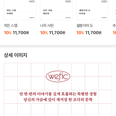
히든 스텝
나의 사탄
셀붕이의 도
추
10
11,700
10
11,700
10
11,700
1
%
%
%
원
원
원
상세 이미지