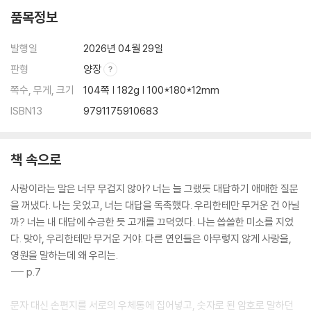
품목정보
발행일
2026년 04월 29일
판형
양장
쪽수, 무게, 크기
104쪽 | 182g | 100*180*12mm
ISBN13
9791175910683
책 속으로
사랑이라는 말은 너무 무겁지 않아? 너는 늘 그랬듯 대답하기 애매한 질문
을 꺼냈다. 나는 웃었고, 너는 대답을 독촉했다. 우리한테만 무거운 건 아닐
까? 너는 내 대답에 수긍한 듯 고개를 끄덕였다. 나는 씁쓸한 미소를 지었
다. 맞아, 우리한테만 무거운 거야. 다른 연인들은 아무렇지 않게 사랑을,
영원을 말하는데 왜 우리는.
--- p.7
문자 대신 손편지를 서로의 우체통에 집어넣고, 숫자로 된 암호로 말하던