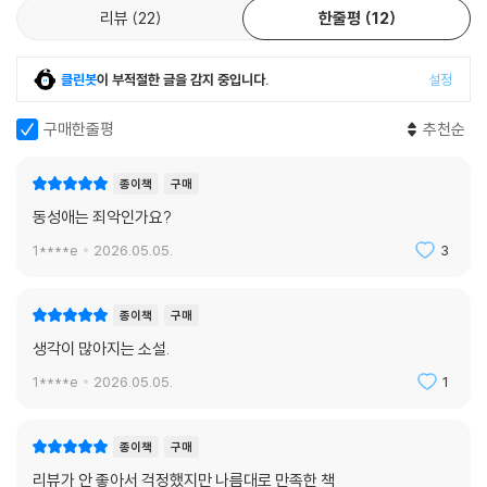
김동식 《백 명 버튼》
리뷰
22
한줄평
12
배예람 《물 밑에 계시리라》
이소호 《나의 미치광이 이웃》
클린봇
이 부적절한 글을 감지 중입니다.
설정
오한기 《나의 즐거운 육아 일기》
조예은 《만조를 기다리며》
구매한줄평
추천순
도진기 《애니》
박솔뫼 《극동의 여자 친구들》
종이책
구매
정혜윤 《마음 편해지고 싶은 사람들을 위한 워크숍》
동성애는 죄악인가요?
황모과 《10초는 영원히》
1****e
2026.05.05.
3
김희선 《삼척, 불멸》
최정화 《봇로스 리포트》
정해연 《모델》
종이책
구매
정이담 《환생꽃》
생각이 많아지는 소설.
문지혁 《크리스마스 캐러셀》
김목인 《마르셀 아코디언 클럽》
1****e
2026.05.05.
1
전건우 《앙심》
최양선 《그림자 나비》
종이책
구매
이하진 《확률의 무덤》
리뷰가 안 좋아서 걱정했지만 나름대로 만족한 책