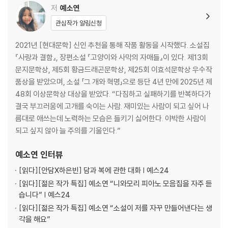
저
예소연
관심작가 알림신청
2021년 [현대문학] 신인 추천을 통해 작품 활동을 시작했다. 소설집
『사랑과 결함』, 장편소설 『고양이와 사막의 자매들』이 있다. 제13회
문지문학상, 제5회 황금드래곤문학상, 제25회 이효석문학상 우수작
품상을 받았으며, 소설 「그 개와 혁명」으로 등단 4년 만에 2025년 제
48회 이상문학상 대상을 받았다. “다짐하고 실패하기를 반복하다가
결국 부끄러움에 고개를 숙이는 사람. 재미있는 사람이 되고 싶어 나
름대로 애쓰는데 노력하는 모습은 들키기 싫어한다. 야박한 사람이
되고 싶지 않아 늘 주의를 기울인다.”
예소연
인터뷰
[읽다]
[안담X하은빈] 담과 복에 관한 대화 | 예스24
[읽다]
[젊은 작가 특집] 예소연 “니와모리 피아노 모음집을 자주 듣
습니다” | 예스24
[읽다]
[젊은 작가 특집] 예소연 “소설이 저를 자꾸 만들어낸다는 생
각을 해요”