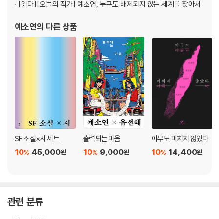
[읽다]
[오늘의 작가] 예소연, 누구도 배제되지 않는 세계를 찾아서
예소연
의 다른 상품
SF 소설×시 세트
출력되는 마음
아무도 미치지 않았다
10
45,000
10
9,000
10
14,400
%
%
%
원
원
원
관련 분류