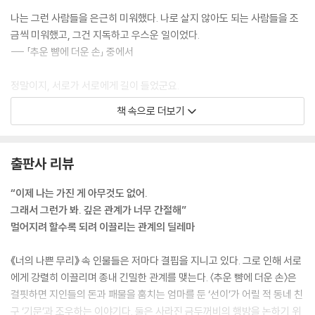
나는 그런 사람들을 은근히 미워했다. 나로 살지 않아도 되는 사람들을 조
금씩 미워했고, 그건 지독하고 우스운 일이었다.
--- 「추운 뺨에 더운 손」 중에서
정말이지, 서로가 서로에게 길이 들었군요.
--- 「작은 벌」 중에서
책 속으로 더보기
그들은 결코 나쁜 사람들이 아니다. 이중일은 속으로 그 문장을 몇 번이고
중얼거렸다. 그러자 거짓말같이 그들은 선한 사람들이며 자신에게 결코 해
출판사 리뷰
를 끼치지 않을 사람들이라는 확신이 들었다.
--- 「작은 벌」 중에서
“이제 나는 가진 게 아무것도 없어.
그래서 그런가 봐. 깊은 관계가 너무 간절해”
내가 여사와 우리가 되기 위해 애썼던 시절들을 떠올리고 있자면 마음이
멀어지려 할수록 되려 이끌리는 관계의 딜레마
아프다. 우리가 되기 위해 서로를 받아들이려 노력했고 그게 잘되지 않으
면 그건 나의 문제라고 여겼던 것 같다.
《너의 나쁜 무리》 속 인물들은 저마다 결핍을 지니고 있다. 그로 인해 서로
--- 「너의 나쁜 무리」 중에서
에게 강렬히 이끌리며 종내 긴밀한 관계를 맺는다. 〈추운 뺨에 더운 손〉은
걸핏하면 지인들의 돈과 패물을 훔치는 엄마를 둔 ‘선이’가 어릴 적 동네 친
나는 여사처럼 살 거다. 아주 많은 사람에게 마음 주고 몸 주고 절절매며 그
구 ‘기문’과 조우하는 이야기다. 둘은 사라진 금두꺼비의 행방을 논하기 위