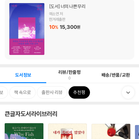
[도서]
너의 나쁜 무리
예소연 저
한겨레출판
10
15,300
%
원
리뷰/한줄평
도서정보
배송/반품/교환
0
보
책 속으로
출판사 리뷰
추천평
큰글자도서라이브러리