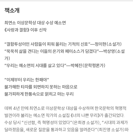
책소개
최연소 이상문학상 대상 수상 예소연
《사랑과 결함》 이후 신작
“결함투성이인 사람들이 피워 올리는 기적의 신호”―정이현(소설가)
“묵묵히 삶을 견디는 이들의 온기와 페이소스가 담겼다”―박상영(소설
가)
“우리는 예소연의 시대를 살고 있다”―박혜진(문학평론가)
“이제부터 우리는 한패야”
불가해한 타자를 외면하지 못하는 마음으로
불가피하게 한통속으로 얽히고 마는 우리
데뷔 4년 만에 최연소로 이상문학상 대상을 수상하며 한국문학의 혁명적
발견이라 불리는 예소연 작가의 소설집 《너의 나쁜 무리》가 출간되었다.
수상 당시 “신선함, 즉 혁명성이 있었다”(은희경 소설가), “시대의 과제가
달라졌음을, 새로운 질문을 통과하고 있음을 알려준다”(최진영 소설가)와