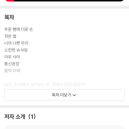
목차
추운 뺨에 더운 손
작은 벌
너의 나쁜 무리
소란한 속삭임
아무 사이
통신광장
뜰의 미래
발문_토성에서 살아남는 법_박혜진(문학평론가)
추천의 말
목차 더보기
작가의 말
저자 소개
1