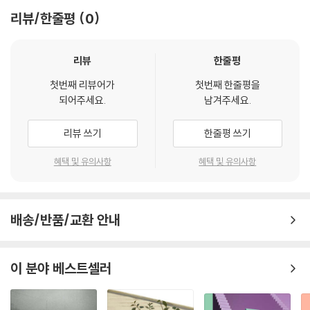
이 탐구한다.
- 박상영 (소설가)
감정이 일하는 내내 나를 괴롭혔다.
리뷰/한줄평
0
--- 「아무 사이」 중에서
“최소한으로라도 살기 위해서는 최대한으로 노력해야 하는 거야”
나의 시대를 정조준하는 작가를 사실은 전쟁 같은 세상에서 믿을 만한 무
끝끝내 무리 짓기를 포기하지 않는 사람들의 안간힘,
기 하나를 가진 것 같은 든든함을 준다. 나에게는 예소연이 그런 무기인 것
리뷰
한줄평
내가 안락하다고 느끼는 모든 것은 더 이상 사람들이 안락하다고 느끼지
그 사랑을 위하여
이다.
않는 것들임을 실감했다.
첫번째 리뷰어가
첫번째 한줄평을
- 박혜진 (문학평론가, 편집자)
--- 「통신광장」 중에서
되어주세요.
남겨주세요.
예소연의 인물들이 지닌 또 다른 특성은 자조와 비관이다. 그들은 보통의
삶을 갈망하지만 결코 그것을 얻지 못하리라는 염세에 사로잡혀 있다. 그
그를 전혀 모르는데도 불구하고 어쩐지 아는 사람처럼 느껴졌다. 같은 세
리뷰 쓰기
한줄평 쓰기
럼에도 타자를 위해 손 내밀기를, 누군가를 한 번 더 믿어보기를 기꺼이 결
상에 발을 디디고 있다는 것만으로 그런 마음을 느낄 수 있다는 건 다행인
심한다. 〈아무 사이〉는 시터로서 극진하게 할머니들을 돌보는 ‘희지’의 이
걸까.
혜택 및 유의사항
혜택 및 유의사항
야기다. “고되다 못해 서러운 노동”이라 불리는 시터 일에 희지가 유독 매
--- 「통신광장」 중에서
진하는 이유는 그 전까지 입사와 퇴사를 반복하며 가슴 한편에 쌓인 부정
적 감정 때문이다. 스스로가“아주 나약하고 쓸모없는 인간에 불과”하다는
친구가 그러더라. 징그럽다고. 나는 오히려 묻고 싶었어. 도대체 징그럽지
생각이 들 때마다 희지는 눈앞의 할머니들을 사랑하는 방식으로 이를 극복
배송/반품/교환 안내
않은 사랑이 있기나 한 거냐고. 있다면 그건 어째서 징그럽지 않은 건데?
한다. 할머니들이 자신을 그저 “일하는 아줌마”로 취급하며 못되게 굴어
--- 「뜰의 미래」 중에서
도, 보호자로부터 “최선을 다하지 말라고요. 우리는 아무 사이도 아니에
이 분야 베스트셀러
요”라는 면박을 들어도 희지는 자신의 소박한 생활과 고양이 영주를 지키
지름길로 가지 않을 것이다. 죽게 된다면 그것을 애써서 받아들일 것이다.
기 위해, 말 그대로 “최소한의 것을 지키기 위해” 온 힘을 다해 일한다. 타
사랑하는 이에게 모든 것을 내주고서. 나의 방식대로 나를 물림할 것이다.
인을 돕는 행위가 곧 자신을 돌보는 활동이나 마찬가지임을, 우리가 삶을