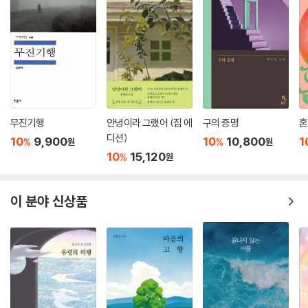
--- 「뜰의 미래」중에서
지속할 수 있는 방법은 오직 그것뿐임을 아는 듯이 말이다.
〈작은 벌〉은 죽음을 앞두고 병원을 탈주한 환자와 보호자, 그리고 구급차를
모는 ‘이중일’의 내면 변화를 섬세하게 그려낸다. 이중일은 호송하던 이들
이 생에 대한 의욕과 집착을 강하게 드러내는 모습에 새삼 스스로의 삶을
반추한다. “자신이 사는 동안 한 번도 살고 싶었던 적이 없었”으며 “이토록
허무하게 살아내는 삶”에 적응했음을 깨닫는다. 그리하여 이중일은 구급
차를 빼앗아 도망치려는 환자와 보호자에게 일종의 답례처럼 구급차를 내
무진기행
안녕이라 그랬어 (집 에
구의 증명
혼
디션)
어주기에 이른다. 자신을 두고 떠나가는 그들의 모습에서 기이한 보람마저
10
9,900
10
10,800
1
%
%
원
원
느끼며 비로소 “완벽하게 그들의 편”이 되었음을 실감한다. 환자의 탈출에
10
15,120
%
원
연루되고 급기야 공범이 됨으로써 난생처음 타자가 아닌 스스로를 구조하
기에 이른 것이다.
이 분야 신상품
〈소란한 속삭임〉은 비밀 아닌 비밀을 속삭이는 모임을 통해 서로에게 위로
와 희망을 발견하는 이야기다. 어디를 가도 붐비고 소음 넘치는 생활로 “어
디 한군데가 단단히 틀어진” 인물들이 “여긴 다 이상한 사람들밖에 없어
요” 하면서 도리어 안심하고 결집하는 과정을 다룬다. 목소리를 낮추며 가
만가만 말을 건네는 속삭임이라는 형식이 낯선 이들 간에 내밀한 공명을
이뤄내는 장면은 그 자체로 현 사회에 대한 낙관적 비유라고 할 수 있다.