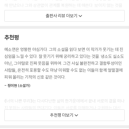
게 사랑이라고 생각하며 평생을 살아갈 테다.
해 만났으나 그와 상관없이 관계를 복원하는 데 애쓴다. 보이지 않는 것을
--- 「너의 나쁜 무리」 중에서
보이는 것처럼 믿는 “마임”을 함께함으로써 변함없는 애정과 의지를 서로
출판사 리뷰 더보기
확인한다. 그렇지만 보이지 않는 것을 보이는 것처럼 믿는 일이란 무시로
자신의 아픔을 부정하는 사람만큼 아픈 사람이 없다는 걸 모아는 아주 잘
의심받고 흔들리기 마련이어서 둘 사이의 균열은 결코 메워질 수 없으리라
알고 있었다. 그제야 모아는 시내와 수자, 자신 모두 마음 깊숙이 어디 한군
는 점 또한 작가는 예리한 시선으로 포착해낸다.
추천평
데가 단단히 틀어진 사람이라는 걸 깨달았다.
--- 「소란한 속삭임」 중에서
표제작 〈너의 나쁜 무리〉는 사랑에 있어 자유분방한 ‘여사’의 손에 자란 ‘유
예소연은 엉뚱한 야심가다. 그의 소설을 읽다 보면 이 작가가 웃기는 데 진
선’의 연애담이자 성장 서사이다. 버림받는 상황을 극도로 경계하는 여사
심임을 느낄 수 있다. 잘 웃기기 위해 궁리하고 있다는 것을. 냉소도 실소도
어떤 때에는 한 치 앞도 보이지 않는 어느 바다 한가운데에 덩그러니 남겨
는 번번이 사소한 일로 애인을 갈아치운다. 그러면서 손녀인 유선에게 “너
아닌, 그야말로 진짜 웃음을 위하여. 그건 사실 불완전하고 결함투성이인
진 느낌이 들기도 했다. 어쩌면 수자 씨는 자처해서 바다 한가운데로 뛰어
는 그러지 않고도 살 수 있으면 좋겠”다고 가르친다. 여사처럼 관습에 얽매
사람들, 온전히 포용할 수도 마냥 미워할 수도 없는 이들이 함께 얼떨결에
드는 것이 아닐까. 보이지 않는 무언가를 붙잡기 위해서.
이지 않는 사랑을 원하는 유선은 자신과 다른 사람이 되라는 훈육에 불만
피워 올리는 기적의 신호 같은 것이다.
--- 「소란한 속삭임」 중에서
과 분열을 경험한다. 애정에서 비롯된 걱정과 우려가 실은 사랑하는 이를
- 정이현 (소설가)
밀쳐내는 일이 되고 만다는 것을, 그러한 과정이 반복되며 생긴 상처가 둘
나이를 먹으면서 책임을 져야 하는 일은 늘어났는데, 나는 그 책임지는 일
사이를 잇는 끈질기고도 애틋한 매개가 되는 역설을 보여준다.
이 항상 무서웠다. 그래서 입사와 퇴사를 그렇게나 반복했는지도 모른다.
《너의 나쁜 무리》는 다사다난한 삶의 한가운데에서 끝내 서로의 곁을 떠나
--- 「아무 사이」 중에서
지 못하는 사람들의 연대기다. 이들은 서로를 이해하거나 구원하는 대신
《너의 나쁜 무리》는 친밀함과 거리감이 동시에 존재하는 관계의 딜레마를
그저 함께 흔들리기를 선택한다. 그 치열한 동요의 기록은 읽는 사람들의
추천평 더보기
핍진하게 묘사한다. 상대를 이해하지 못하면서도 차마 끊어내지 못하는,
어지간한 일들은 참고 견뎠고 애써 모른 척했다. 하지만 마음속에서 완전
마음에도 기어이 깊은 자국을 남기고야 만다.
멀어지려 할수록 되려 이끌리는 이야기들을 통해 인간 내면의 복잡성을 깊
히 잊히진 않았다. 나도 모르는 사이에 가슴 한편에 켜켜이 쌓인 부정적인