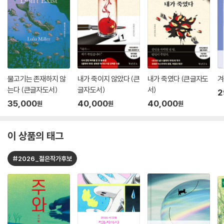
물고기는 존재하지 않
내가 죽이지 않았다 (큰
내가 죽였다 (큰글자도
겨
는다 (큰글자도서)
글자도서)
서)
2
35,000
40,000
40,000
원
원
원
이 상품의 태그
#2026_젊은작가후보