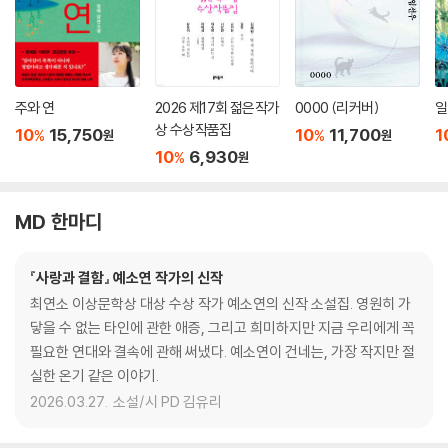
주와 연
2026 제17회 젊은작가
0000 (리커버)
일
상 수상작품집
10
15,750
10
11,700
1
%
%
원
원
10
6,930
%
원
MD 한마디
『사랑과 결함』 예소연 작가의 신작
최연소 이상문학상 대상 수상 작가 예소연의 신작 소설집. 영원히 가
닿을 수 없는 타인에 관한 애증, 그리고 희미하지만 지금 우리에게 꼭
필요한 연대와 결속에 관해 써냈다. 예소연이 건네는, 가장 작지만 절
실한 온기 같은 이야기.
2026.03.27.
소설/시 PD 김유리