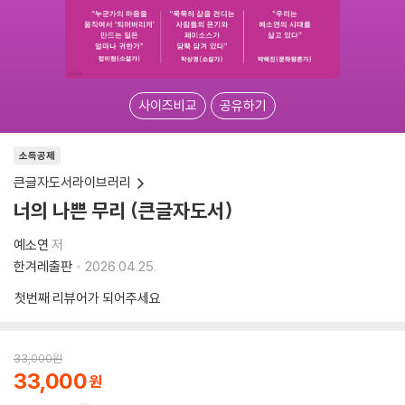
사이즈비교
공유하기
소득공제
큰글자도서라이브러리
너의 나쁜 무리 (큰글자도서)
예소연
저
한겨레출판
2026.04.25.
첫번째 리뷰어가 되어주세요
33,000
원
33,000