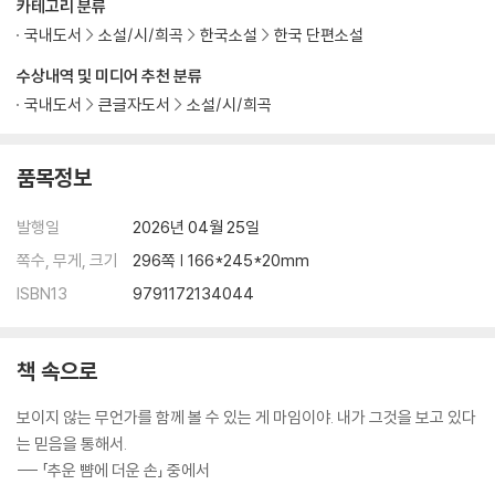
카테고리 분류
국내도서
소설/시/희곡
한국소설
한국 단편소설
수상내역 및 미디어 추천 분류
국내도서
큰글자도서
소설/시/희곡
품목정보
발행일
2026년 04월 25일
쪽수, 무게, 크기
296쪽 | 166*245*20mm
ISBN13
9791172134044
책 속으로
보이지 않는 무언가를 함께 볼 수 있는 게 마임이야. 내가 그것을 보고 있다
는 믿음을 통해서.
--- 「추운 뺨에 더운 손」 중에서