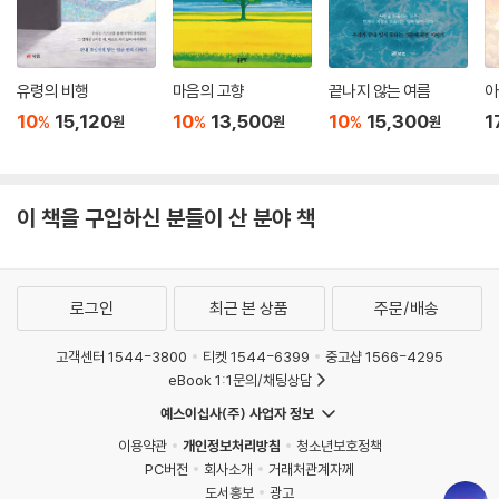
이 책의 ‘발문’을 쓴 박혜진 문학평론가는 《너의 나쁜 무리》 속 인물들이
“외로움과 단절, 서로를 이해하지 못하는 도시의 삶을 극복하려는 사람
유령의 비행
마음의 고향
끝나지 않는 여름
아
들”이라 말한다. 우리가 일견 “소박해 보이기도 하고 하찮아 보일 수도 있
10
15,120
10
13,500
10
15,300
1
%
%
%
원
원
원
는 그들의 시도를 지지하는 건 그들의 고통에 공감하기 때문”임을 짚어낸
다. 성긴 관계와 느슨한 연결 속에서도 끊임없이 교류하며 더불어 살아가
기를 선택하는 사람들. 나날이 개별화되고 결렬되는 세계에서 예소연의 인
물들은 끝끝내 무리 짓기를 포기하지 않는다. 때로는 상처받고 외로이 남
이 책을 구입하신 분들이 산 분야 책
겨질지라도, 서로가 서로에게 닿고자 하는 안간힘을 멈추지 않으며 생의
귀중한 가치를 기어코 회복해낸다.
로그인
최근 본 상품
주문/배송
이동진 평론가는 예소연의 최근작들이 “작가의 문학적 현재와 개인의
삶”을 고스란히 반영함을 이야기한다. 작품을 통해 “개인의 문제가 곧 사
고객센터 1544-3800
티켓 1544-6399
중고샵 1566-4295
회적, 국가적 맥락 속에 위치”함을 선명히 드러내는 순간들에 감동받았다
eBook 1:1문의/채팅상담
고 밝힌다. 이렇듯 시대를 대변하면서도 세대를 아우르는 작가는 흔치 않
예스이십사(주) 사업자 정보
을 것이다. 문단의 대세로 떠오른 젊은 작가 예소연이 앞으로 써 나갈 시
이용약관
개인정보처리방침
청소년보호정책
대-세대적 징후로서의 소설들이 한층 더 기대된다.
PC버전
회사소개
거래처관계자께
도서홍보
광고