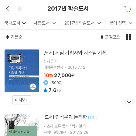
2017년 학술도서
국내도서
세종도서
2017년 학술도서
분야 선택
기본순
품절포함
게임 기획자와 시스템 기획
[도서]
심재근 저
에이콘출판사
2016.7.12.
10
27,000
%
원
1,500원
7.6
(
5
)
미리보기
인식론과 논리학
[도서]
[
]
양장
가츠라 쇼류 등저 / 박기열 역
씨아이알(CIR)
2017.2.28.