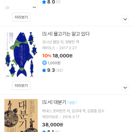
8.0
(
1
)
미리보기
물고기는 알고 있다
[도서]
조너선 밸컴
저
양병찬
역
에이도스
2017.2.27.
10
18,000
%
원
1,000원
9.3
(
32
)
미리보기
대분기
[도서]
[
]
양장
케네스 포머런츠
저
김규태
역
김형종
감수
에코리브르
2016.3.17.
38,000
원