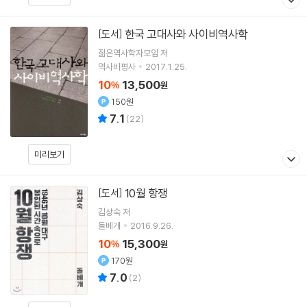
한국 고대사와 사이비역사학
[도서]
젊은역사학자모임 저
역사비평사
2017.1.25.
10
13,500
%
원
150원
7.1
(
22
)
미리보기
10월 항쟁
[도서]
김상숙 저
돌베개
2016.9.26.
10
15,300
%
원
170원
7.0
(
2
)