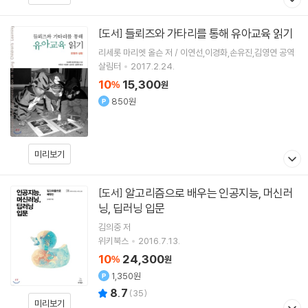
들뢰즈와 가타리를 통해 유아교육 읽기
[도서]
리세롯 마리엣 올슨 저 / 이연선,이경화,손유진,김영연 공역
살림터
2017.2.24.
10
15,300
%
원
850원
미리보기
알고리즘으로 배우는 인공지능, 머신러
[도서]
닝, 딥러닝 입문
김의중
저
위키북스
2016.7.13.
10
24,300
%
원
1,350원
8.7
(
35
)
미리보기