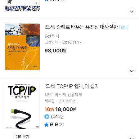
증례로 배우는 유전성 대사질환
[도서]
[
]
양장
유한욱 저
고려의학
2016.11.17.
98,000
원
TCP/IP 쉽게, 더 쉽게
[도서]
리브로웍스
저
신상재
역
제이펍
2016.9.21.
10
18,000
%
원
1,000원
9.9
(
8
)
미리보기