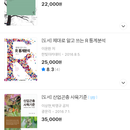
22,000
원
제대로 알고 쓰는 R 통계분석
[도서]
이윤환 저
한빛아카데미
2016.8.5.
25,000
원
8.3
(
4
)
산업곤충 사육기준
[도서]
[
]
양장
이상현,박영규 공저
광문각
2016.7.1.
35,000
원