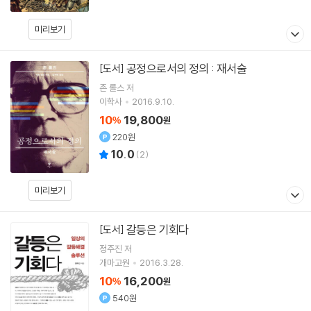
미리보기
공정으로서의 정의 : 재서술
[도서]
존 롤스
저
이학사
2016.9.10.
10
19,800
%
원
220원
10.0
(
2
)
미리보기
갈등은 기회다
[도서]
정주진 저
개마고원
2016.3.28.
10
16,200
%
원
540원