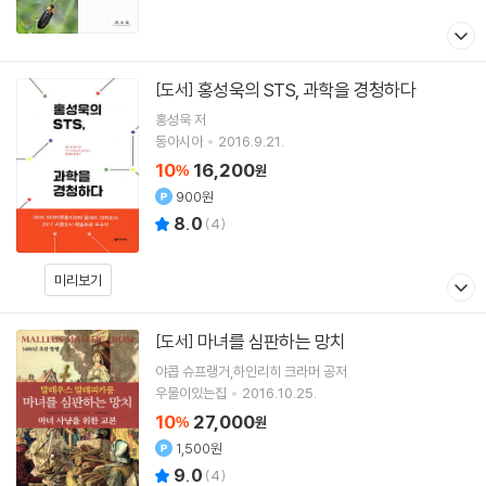
홍성욱의 STS, 과학을 경청하다
[도서]
홍성욱
저
동아시아
2016.9.21.
10
16,200
%
원
900원
8.0
(
4
)
미리보기
마녀를 심판하는 망치
[도서]
야콥 슈프랭거,하인리히 크라머 공저
우물이있는집
2016.10.25.
10
27,000
%
원
1,500원
9.0
(
4
)