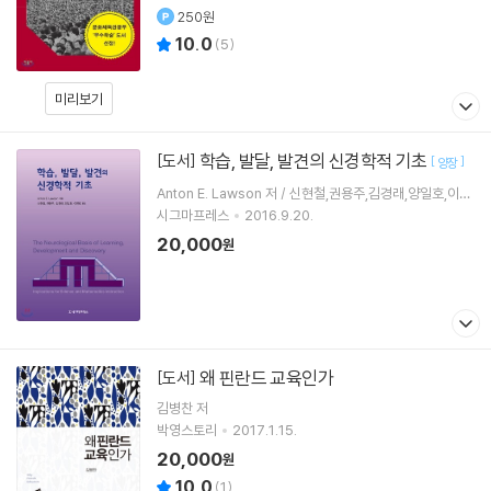
250원
10.0
(
5
)
미리보기
학습, 발달, 발견의 신경학적 기초
[도서]
[
]
양장
Anton E. Lawson 저 / 신현철,권용주,김경래,양일호,이광
호 공역
시그마프레스
2016.9.20.
20,000
원
왜 핀란드 교육인가
[도서]
김병찬 저
박영스토리
2017.1.15.
20,000
원
10.0
(
1
)