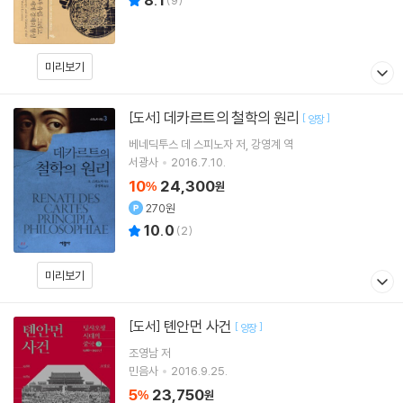
8.1
(
9
)
미리보기
데카르트의 철학의 원리
[도서]
[
]
양장
베네딕투스 데 스피노자
저
강영계
역
서광사
2016.7.10.
10
24,300
%
원
270원
10.0
(
2
)
미리보기
톈안먼 사건
[도서]
[
]
양장
조영남
저
민음사
2016.9.25.
5
23,750
%
원