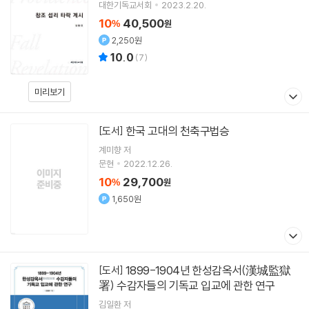
대한기독교서회
2023.2.20.
10
40,500
%
원
2,250원
10.0
(
7
)
미리보기
한국 고대의 천축구법승
[도서]
계미향 저
문현
2022.12.26.
10
29,700
%
원
1,650원
1899-1904년 한성감옥서(漢城監獄
[도서]
署) 수감자들의 기독교 입교에 관한 연구
김일환
저