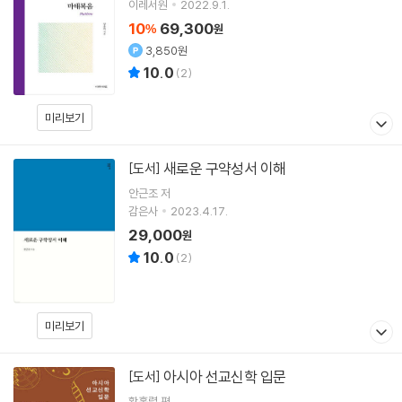
이레서원
2022.9.1.
10
69,300
%
원
3,850원
10.0
(
2
)
미리보기
새로운 구약성서 이해
[도서]
안근조
저
감은사
2023.4.17.
29,000
원
10.0
(
2
)
미리보기
아시아 선교신학 입문
[도서]
황홍렬
편