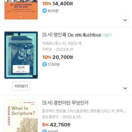
10
14,400
%
원
800원
명인록 De viris illustribus
[도서]
[
]
양장
히에로니무스
저
최원오
역
아카넷
2022.8.31.
10
20,700
%
원
1,150원
미리보기
경전이란 무엇인가
[도서]
윌프레드 캔트웰 스미스윌프레드 캔트웰 스미스
저
류제동
역
분도출판사
2022.8.25.
5
42,750
%
원
900원