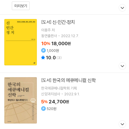
미리보기
신·인간·정치
[도서]
이용주
저
동연출판사
2022.12.7.
10
18,000
%
원
1,000원
10.0
(
3
)
한국의 에큐메니컬 신학
[도서]
한국에큐메니컬학회 기획
신앙과지성사
2022.9.1.
5
24,700
%
원
520원