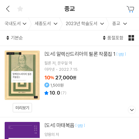
종교
국내도서
세종도서
2023년 학술도서
종교
기본순
품절포함
알렉산드리아의 필론 작품집 1
[도서]
[
]
양장
필론
저
문우일
역
아카넷
2022.7.15.
10
27,000
%
원
1,500원
10.0
(
7
)
미리보기
마태복음
[도서]
[
]
양장
양용의
저