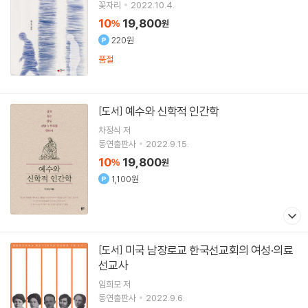
꽃자리
2022.10.4.
10
19,800
%
원
220원
품절
예수와 신학적 인간학
[도서]
차정식
저
동연출판사
2022.9.15.
10
19,800
%
원
1,100원
미국 남장로교 한국선교회의 여성·의료
[도서]
선교사
임희모
저
동연출판사
2022.9.6.