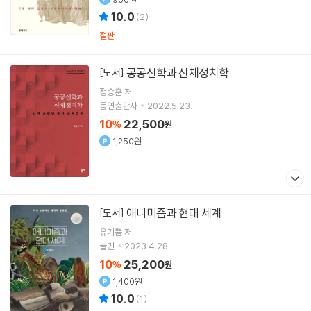
10.0
(
2
)
절판
공공신학과 신체정치학
[도서]
정승훈
저
동연출판사
2022.5.23.
10
22,500
%
원
1,250원
애니미즘과 현대 세계
[도서]
유기쁨
저
눌민
2023.4.28.
10
25,200
%
원
1,400원
10.0
(
1
)