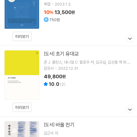
북랩
2023.1.2.
10
13,500
%
원
750원
미리보기
초기 유대교
[도서]
존 J. 콜린스
대니얼 C. 할로우
저
김규섭
김선용
역 외 3
명
감은사
2022.12.31.
49,800
원
10.0
(
2
)
미리보기
바울 전기
[도서]
김근수
저