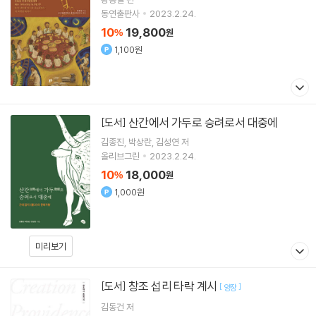
동연출판사
2023.2.24.
10
19,800
%
원
1,100원
산간에서 가두로 승려로서 대중에
[도서]
김종진
박상란
김성연
저
올리브그린
2023.2.24.
10
18,000
%
원
1,000원
미리보기
창조 섭리 타락 계시
[도서]
[
]
양장
김동건
저