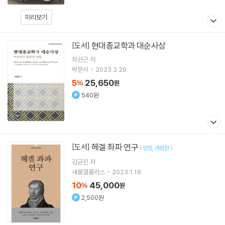
미리보기
현대종교학과 대순사상
[도서]
차선근 저
박문사
2023.3.29.
5
25,650
%
원
540원
헤겔 좌파 연구
[도서]
[
]
양장
개정판
김균진
저
새물결플러스
2023.1.19.
10
45,000
%
원
2,500원