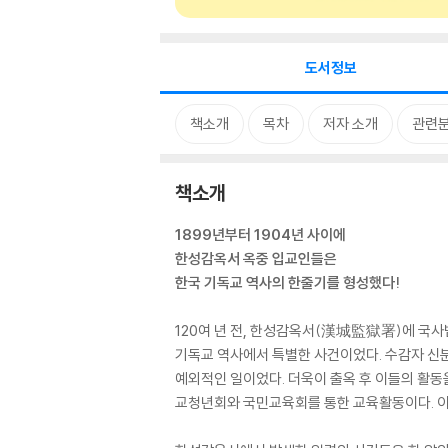
도서정보
책소개
목차
저자 소개
관련
책소개
1899년부터 1904년 사이에
한성감옥서 옥중 입교인들은
한국 기독교 역사의 한줄기를 형성했다!
120여 년 전, 한성감옥서(漢城監獄署)에 국사범
기독교 역사에서 특별한 사건이었다. 수감자 신
예외적인 일이었다. 더욱이 출옥 후 이들의 활동
교청년회와 국민교육회를 통한 교육활동이다. 이