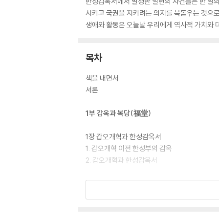
한성감옥서에서 발생한 일련의 사건들은 한 알의
시키고 국권을 지키려는 의지를 북돋우는 것으로
생애와 활동은 오늘날 우리에게 역사적 가치와 더
목차
책을 내면서
서론
1부 감옥과 복당(福堂)
1장 갑오개혁과 한성감옥서
1. 갑오개혁 이전 한성부의 감옥
2. 갑오개혁과 한성감옥서
2장 옥중 생활: 동거동학(同居同學)의 시간
1. 국사범으로 수감된 사람들
2. 감옥서 학교와 도서실
1) 학교의 개설과 운영