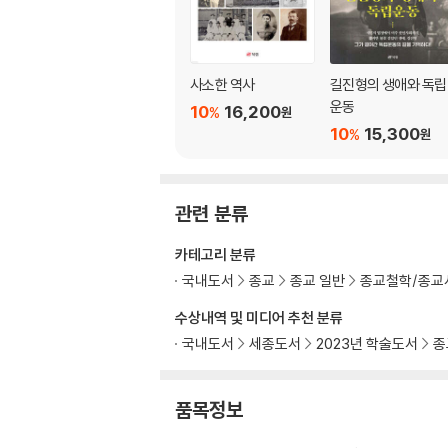
2. 국민교육회의 설립과 조직
3. 국민교육회의 활동내용
6장 김정식의 옥중 입교(入敎)와 출옥 후 활동
사소한 역사
길진형의 생애와 독립
1. 한성감옥서 수감과 기독교 입교
운동
10
16,200
%
원
1) 수감 전 이력
10
15,300
%
원
2) 체포와 옥중 신앙 체험
2. 출옥 후의 활동과 특징
1) 교육 및 청년운동
관련 분류
2) 1916년 이후의 행적
3) 활동의 특징과 한계
카테고리 분류
국내도서
종교
종교 일반
종교철학/종교
7장 옥중 입교인들의 1910년 이후의 활동
수상내역 및 미디어 추천 분류
1. 일제 강점 이후 ‘복당구우(福堂舊雨)’들의 
2. 이원긍의 활동을 통해 보는 신앙과 사회의식
국내도서
세종도서
2023년 학술도서
종
결론
품목정보
참고문헌