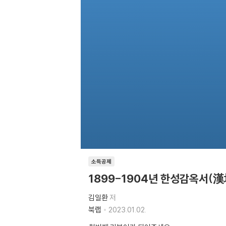
소득공제
1899-1904년 한성감옥서(
김일환
저
북랩
2023.01.02.