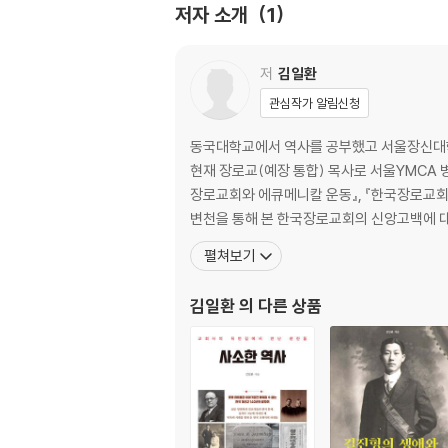
저자 소개
1
2) 서적실 개설과 운영
3장 옥중 생활: 복당(福堂)의 시간
저
김일환
1. 신앙 체험과 기독교 입교(入敎)
관심작가 알림신청
2. 옥중 입교인들의 기독교 신앙
1) 기독교에 대한 인식의 변화
동국대학교에서 역사를 공부했고 서울장신대학
2) 기독교 신앙의 성격
현재 장로교(예장 통합) 목사로 서울YMCA
장로교회와 에큐메니칼 운동』, 『한국장로교회 
2부 기독교 신앙과 교육운동
변천을 통해 본 한국장로교회의 신앙고백에 대한
펼쳐보기
4장 연동교회와 교육활동
1. 옥중 입교인들은 왜 연동교회로 갔을까?
김일환
의 다른 상품
2. 연동교회와 연결된 교육활동
1) 교회 안의 기독교 교육
2) 연동여학교와 경신학교
5장 황성기독교청년회와 국민교육회를 통한 교
1. 황성기독교청년회 가입과 교육운동