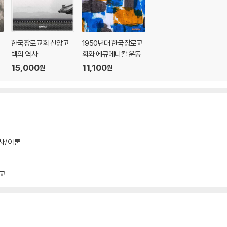
한국장로교회 신앙고
1950년대 한국장로교
백의 역사
회와 에큐메니칼 운동
15,000
11,100
원
원
사/이론
행적
의 한계
교