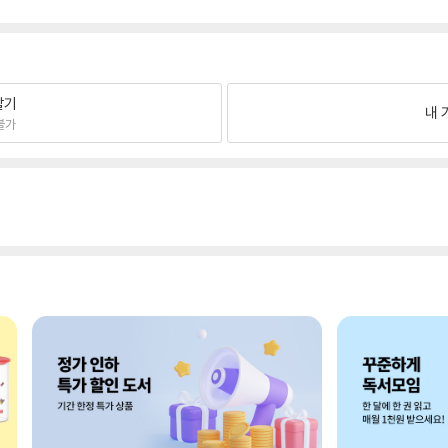
팔기
내 
불가