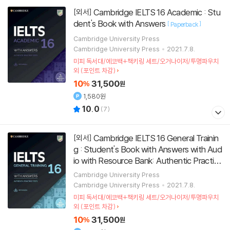
Cambridge IELTS 16 Academic : Stu
[외서]
dent's Book with Answers
[
]
Paperback
Cambridge University Press
Cambridge University Press
2021.7.8.
미피 독서대/에코백+책키링 세트/오거나이저/투명파우치
외 (포인트 차감)
10
31,500
%
원
1,580원
10.0
(
7
)
Cambridge IELTS 16 General Trainin
[외서]
g : Student's Book with Answers with Aud
io with Resource Bank: Authentic Practic
e Tests
[
]
Paperback
Cambridge University Press
Cambridge University Press
2021.7.8.
미피 독서대/에코백+책키링 세트/오거나이저/투명파우치
외 (포인트 차감)
10
31,500
%
원