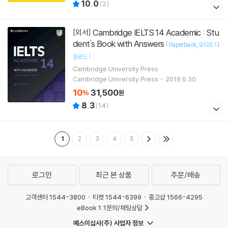
10.0
(
2
)
Cambridge IELTS 14 Academic : Stu
[외서]
dent's Book with Answers
[
Paperback
오디오 다
]
운로드
Cambridge University Press
Cambridge University Press
2019.6.30.
10
31,500
%
원
8.3
(
14
)
1
2
3
4
5
로그인
최근 본 상품
주문/배송
고객센터 1544-3800
티켓 1544-6399
중고샵 1566-4295
eBook 1:1문의/채팅상담
예스이십사(주) 사업자 정보