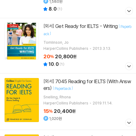
1,580원
8.0
(
1
)
Get Ready for IELTS - Writing
[외서]
[
Paperb
]
ack
Tomlinson, Jo
HarperCollins Publishers
2013.3.13.
20
20,800
%
원
10.0
(
1
)
7045 Reading for IELTS (With Answ
[외서]
ers)
[
]
Paperback
Snelling, Rhona
HarperCollins Publishers
2019.11.14.
15
20,400
%
원
1,020원