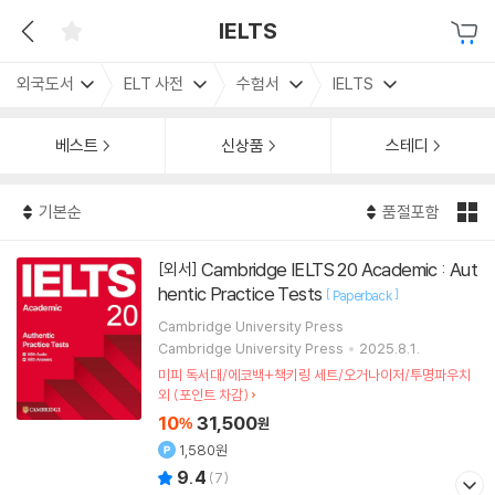
IELTS
외국도서
ELT 사전
수험서
IELTS
베스트
신상품
스테디
기본순
품절포함
Cambridge IELTS 20 Academic : Aut
[외서]
hentic Practice Tests
[
]
Paperback
Cambridge University Press
Cambridge University Press
2025.8.1.
미피 독서대/에코백+책키링 세트/오거나이저/투명파우치
외 (포인트 차감)
10
31,500
%
원
1,580원
9.4
(
7
)