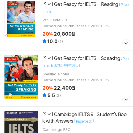
Get Ready for IELTS - Reading
[외서]
[
Pape
]
rback
Van Geyte, Els
HarperCollins Publishers
2012.11.22.
20
20,800
%
원
10.0
(
1
)
Get Ready for IELTS - Speaking
[외서]
[
Pap
]
erback
음원 다운로드 가능
Snelling, Rhona
HarperCollins Publishers
2012.11.22.
20
22,400
%
원
5.5
(
2
)
Cambridge IELTS 9 : Student's Boo
[외서]
k with Answers
[
]
Paperback
Cambridge ESOL