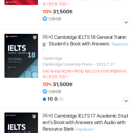
외 (포인트 차감)
10
31,500
%
원
1,580원
Cambridge IELTS 18 General Trainin
[외서]
g : Student's Book with Answers
[
Paperback
]
Cambridge
Cambridge University Press
2023.7.27.
미피 독서대/에코백+책키링 세트/오거나이저/투명파우치
외 (포인트 차감)
10
31,500
%
원
1,580원
10.0
(
2
)
Cambridge IELTS 17 Academic Stud
[외서]
ent's Book with Answers with Audio with
Resource Bank
[
]
Paperback