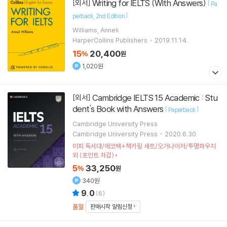
Writing for IELTS (With Answers)
[외서]
[
Pa
]
perback
2nd Edition
Williams, Anneli
HarperCollins Publishers
2019.11.14.
15
20,400
%
원
1,020원
Cambridge IELTS 15 Academic : Stu
[외서]
dent's Book with Answers
[
]
Paperback
Cambridge University Press
Cambridge University Press
2020.6.30.
미피 독서대/에코백+책키링 세트/오거나이저/투명파우치
외 (포인트 차감)
5
33,250
%
원
340원
9.0
(
6
)
품절
판매시작 알림신청