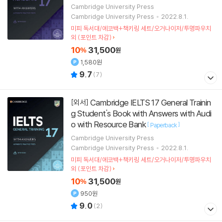
Cambridge University Press
Cambridge University Press
2022.8.1.
미피 독서대/에코백+책키링 세트/오거나이저/투명파우치
외 (포인트 차감)
10
31,500
%
원
1,580원
9.7
(
7
)
Cambridge IELTS 17 General Trainin
[외서]
g Student's Book with Answers with Audi
o with Resource Bank
[
]
Paperback
Cambridge University Press
Cambridge University Press
2022.8.1.
미피 독서대/에코백+책키링 세트/오거나이저/투명파우치
외 (포인트 차감)
10
31,500
%
원
950원
9.0
(
2
)