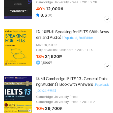
Cambridge University Press
2013.2.28.
40
12,000
%
원
8.6
(
8
)
Speaking for IELTS (With Answ
[직수입양서]
ers and Audio)
[
]
Paperback
2nd Edition
Kovacs, Karen
HarperCollins Publishers
2019.11.14.
18
31,620
%
원
1,590원
Cambridge IELTS 13 : General Traini
[외서]
ng Student's Book with Answers
[
Paperback
]
오디오 다운로드
Cambridge University Press
Cambridge University Press
2018.8.2.
10
29,700
%
원