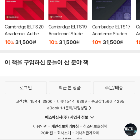
Cambridge IELTS 20
Cambridge IELTS 19
Cambridge IELTS 17
C
Academic : Authenti
Academic : Studen
Academic Studen
A
c Practice Tests
t's Book with Answ
t's Book with Answ
t
10
31,500
10
31,500
10
31,500
1
%
%
%
원
원
원
ers
ers with Audio with
e
Resource Bank
이 책을 구입하신 분들이 산 분야 책
로그인
최근 본 상품
주문/배송
고객센터 1544-3800
티켓 1544-6399
중고샵 1566-4295
eBook 1:1문의/채팅상담
예스이십사(주) 사업자 정보
이용약관
개인정보처리방침
청소년보호정책
PC버전
회사소개
거래처관계자께
도서홍보
광고