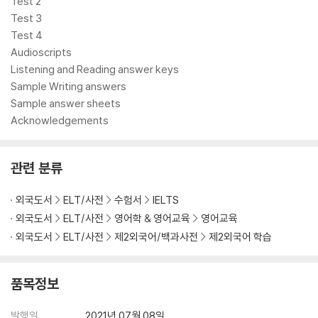
Authentic examination papers from Cambridge Assessment E
Test 2
nglish provide perfect practice because they are EXACTLY lik
Test 3
e the real test. Inside IELTS 16 General Training with Answers
Test 4
with Audio you'll find FOUR complete examination papers plus
Audioscripts
details of the different parts of the test and the scoring syste
Listening and Reading answer keys
m, so you can familiarise yourself with the General Training te
Sample Writing answers
st format and practise your exam technique. Download the au
Sample answer sheets
dio for the Listening tests, example Speaking test video, ans
Acknowledgements
wer keys with extra explanations and sample Writing answers
(instructions on inner front cover), or access your audio and vi
관련 분류
deo directly via QR codes in the book.
외국도서
ELT/사전
수험서
IELTS
외국도서
ELT/사전
영어학 & 영어교육
영어교육
외국도서
ELT/사전
제2외국어/백과사전
제2외국어 학습
품목정보
발행일
2021년 07월 08일