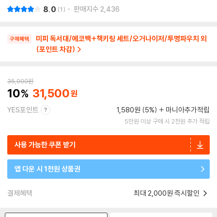
8.0
판매지수
2,436
1
미피 독서대/에코백+책키링 세트/오거나이저/투명파우치 외
구매혜택
(포인트 차감)
35,000
원
10
31,500
YES포인트
1,580원 (5%)
마니아추가적립
5만원 이상 구매 시 2천원 추가 적립
사용 가능한 쿠폰 받기
앱 다운 시 1천원 상품권
결제혜택
최대 2,000원 즉시할인