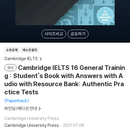
사이즈비교
공유하기
소득공제
베스트셀러
Cambridge IELTS
Cambridge IELTS 16 General Trainin
외서
g : Student's Book with Answers with A
udio with Resource Bank: Authentic Pra
ctice Tests
Paperback
바인딩/에디션 안내
Cambridge University Press
Cambridge University Press
2021.07.08.