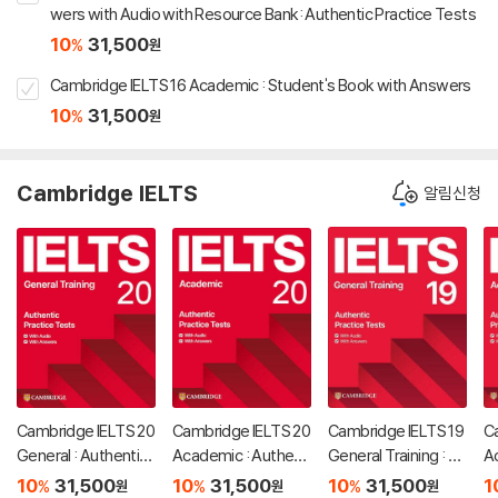
wers with Audio with Resource Bank: Authentic Practice Tests
10
31,500
%
원
Cambridge IELTS 16 Academic : Student's Book with Answers
10
31,500
%
원
Cambridge IELTS
알림신청
Cambridge IELTS 20
Cambridge IELTS 20
Cambridge IELTS 19
C
General : Authentic
Academic : Authenti
General Training : St
A
Practice Tests
c Practice Tests
udent's Book with A
t
10
31,500
10
31,500
10
31,500
1
%
%
%
원
원
원