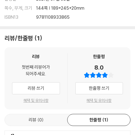
쪽수, 무게, 크기
144쪽 | 189*245*20mm
ISBN13
9781108933865
리뷰/한줄평
1
리뷰
한줄평
8.0
첫번째 리뷰어가
되어주세요.
리뷰 쓰기
한줄평 쓰기
혜택 및 유의사항
혜택 및 유의사항
리뷰
0
한줄평
1