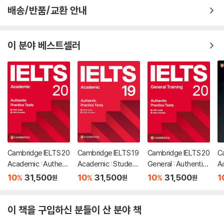
배송/반품/교환 안내
이 분야 베스트셀러
Cambridge IELTS 20
Cambridge IELTS 19
Cambridge IELTS 20
C
Academic : Authenti
Academic : Studen
General : Authentic
A
c Practice Tests
t's Book with Answ
Practice Tests
t
10
31,500
10
31,500
10
31,500
1
%
%
%
원
원
원
ers
e
이 책을 구입하신 분들이 산 분야 책