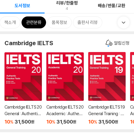
리뷰/한줄평
도서정보
배송/반품/교환
4
책소개
관련분류
품목정보
출판사 리뷰
Cambridge IELTS
알림신청
Cambridge IELTS 20
Cambridge IELTS 20
Cambridge IELTS 19
C
General : Authentic
Academic : Authenti
General Training : St
A
Practice Tests
c Practice Tests
udent's Book with A
t
10
31,500
10
31,500
10
31,500
1
%
%
%
원
원
원
nswers
e