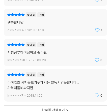
s*******3
2018.05.09.
1
종이책
구매
괜춘합니닷
d*******4
2018.04.19.
1
종이책
구매
시험공부하려샀어요 좋아요
k********8
2020.03.29.
0
종이책
구매
아이엘츠 시험을보기위해서는 필독서인듯합니다...
가격이좀비싸지만
k*******7
2018.11.20.
0
한줄평 전체보기