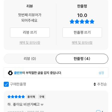
자에 대한 정보를 미리 알아두는 것이 매우 중요합니다.
리뷰
한줄평
평가 과목: 듣기, 읽기, 쓰기, 말하기
10.0
첫번째 리뷰어가
되어주세요.
IELTS for UKVI General Training 시험
은 영국으로의 이민, 직업 교
육, 학부 입학 이전 단계의 과정을 지원하고자 하는 응시자에게 적합합니
리뷰 쓰기
한줄평 쓰기
다.
평가 과목: 듣기, 읽기, 쓰기, 말하기
혜택 및 유의사항
혜택 및 유의사항
IELTS life Skills B1 시험
은 CEFR B1 등급 수준의 영어 듣기와 말하기
리뷰
0
한줄평
4
능력을 증명해야 하는 응시자를 위한 시험으로, 영국 시민권이나 거주 비
자를 신청할 때 필요한 시험입니다.
평가 과목: 듣기, 말하기
클린봇
이 부적절한 글을 감지 중입니다.
설정
IELTS Life Skills A1
시험은 CEFR A1 등급 수준의 영어 듣기와 말하기
구매한줄평
추천순
능력을 증명해야 하는 응시자를 위한 시험으로, 가족, 배우자, 파트너 비자
를 신청할 때 필요한 시험입니다.
종이책
구매
평가 과목: 듣기, 말하기
하.. 좋아요 비싼거빼고 ㅠ