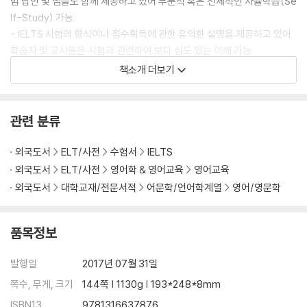
범 답안 및 샘플도 함께 제공하고 있어 부분적 혹은 전체적인 자율학습(Se
lf-Study) 가능.
- IELTS 시험의 형식이나 점수획득에 관한 유익한 설명을 제공하고 있어
학습자 및 교사들은 시험과 관련하여 보다 심도 있는 이해 가능.
- 2017년 최신판이어서 IELTS의 최신 출제 경향에 대한 이해 및 대비 가
책소개 더보기
능
- 교재에 인쇄되어 있는 Access Code를 이용하여 공식사이트에서 오
디오파일의 듣기 및 다운로드가 가능합니다.
관련 분류
(www.camridgelms.org/main)
외국도서
ELT/사전
수험서
IELTS
외국도서
ELT/사전
영어학 & 영어교육
영어교육
외국도서
대학교재/전문서적
어문학/언어학계열
영어/영문학
품목정보
발행일
2017년 07월 31일
쪽수, 무게, 크기
144쪽 | 1130g | 193*248*8mm
ISBN13
9781316637876