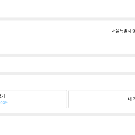
서울특별시 영
.
팔기
내 
800원