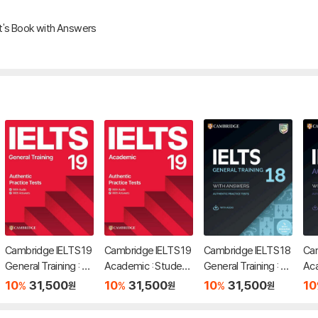
t's Book with Answers
Cambridge IELTS 19
Cambridge IELTS 19
Cambridge IELTS 18
Cam
General Training : St
Academic : Studen
General Training : St
Aca
udent's Book with A
t's Book with Answ
udent's Book with A
t's
10
31,500
10
31,500
10
31,500
10
%
%
%
원
원
원
nswers
ers
nswers
ers