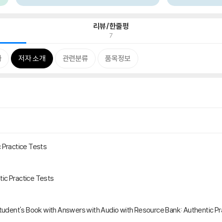
리뷰/한줄평
7
차
저자 소개
관련분류
품목정보
 Practice Tests
ic Practice Tests
Student's Book with Answers with Audio with Resource Bank: Authentic Pr