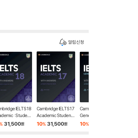
알림신청
bridge IELTS 18
Cambridge IELTS 17
Cambridge IELTS 17
Cambrid
demic : Studen
Academic Studen
General Training Stu
Academi
 Book with Answ
t's Book with Answ
dent's Book with An
t's Boo
31,500
10
31,500
10
31,500
10
3
%
%
%
%
원
원
원
ers with Audio with
swers with Audio wi
ers
Resource Bank
th Resource Bank