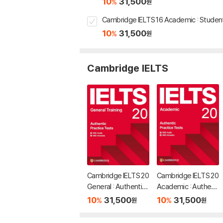
10
31,500
%
원
Cambridge IELTS 16 Academic : Studen
10
31,500
%
원
Cambridge IELTS
Cambridge IELTS 20
Cambridge IELTS 20
General : Authentic
Academic : Authenti
Practice Tests
c Practice Tests
10
31,500
10
31,500
%
%
원
원