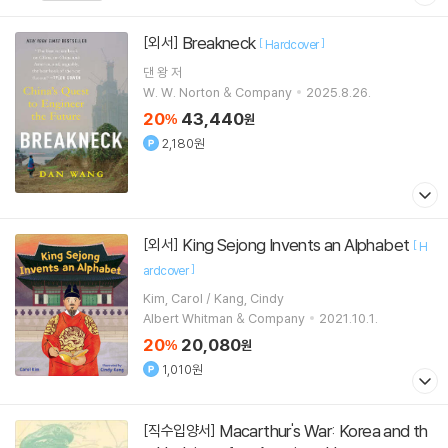
Breakneck
[외서]
[
]
Hardcover
댄 왕
저
W. W. Norton & Company
2025.8.26.
20
43,440
%
원
2,180원
King Sejong Invents an Alphabet
[외서]
[
H
]
ardcover
Kim, Carol / Kang, Cindy
Albert Whitman & Company
2021.10.1.
20
20,080
%
원
1,010원
Macarthur's War: Korea and th
[직수입양서]