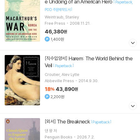
e Undoing of an American Hero
[
Paperback
]
POD 주문제작도서
Weintraub, Stanley
Free Press
2008.11.21.
46,380
원
1,400원
Harem: The World Behind the
[직수입양서]
Veil
[
]
Paperback
Croutier, Alev Lytle
Abbeville Press
2014.9.30.
18
43,890
%
원
2,200원
The Breakneck
[외서]
[
]
Paperback
댄 왕
저
Penguin Books
2026.7.2.