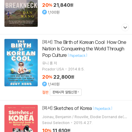
20
21,840
%
원
1,100원
The Birth of Korean Cool: How One
[외서]
Nation Is Conquering the World Through
Pop Culture
[
]
Paperback
유니 홍
저
Picador USA
2014.8.5.
20
22,800
%
원
1,140원
절판
판매시작 알림신청
Sketches of Korea
[외서]
[
]
Paperback
Joinau, Benjamin / Rouville, Elodie Dornand de(IL
L)
Seoul Selection
2015.4.27.
10
11,610
%
원