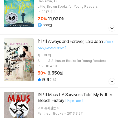
Benjamin, Ali
Little, Brown Books for Young Readers
2017.4.4.
20
11,920
%
원
600원
Always and Forever, Lara Jean
[외서]
[
Paper
]
back
Reprint Edition
제니 한
저
Simon & Schuster Books for Young Readers
2018.4.10.
50
6,550
%
원
9.9
(
16
)
Maus I: A Survivor's Tale: My Father
[외서]
Bleeds History
[
]
Paperback
아트 슈피겔만
저
Pantheon Books
2013.3.27.