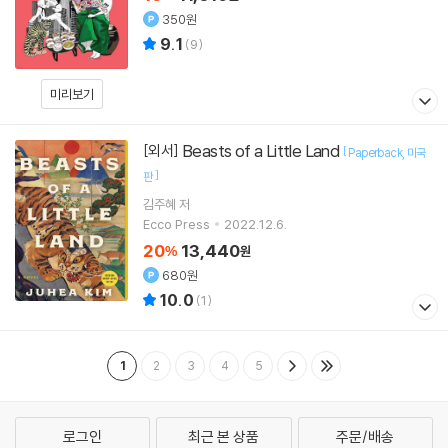
350원
9.1
(
9
)
미리보기
Beasts of a Little Land
[외서]
[
Paperback
미국
]
판
김주혜
저
Ecco Press
2022.12.6.
20
13,440
%
원
680원
10.0
(
1
)
1
2
3
4
5
로그인
최근 본 상품
주문/배송