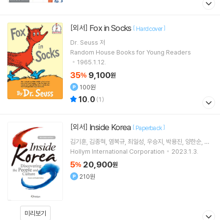
Fox in Socks
[외서]
[
]
Hardcover
Dr. Seuss
저
Random House Books for Young Readers
1965.1.12.
35
9,100
%
원
100원
10.0
(
1
)
Inside Korea
[외서]
[
]
Paperback
김기훈, 김종혁, 염복규, 최일성, 우승지, 박용진, 양한순, 이
응철, 최준식, 김승현
Hollym International Corporation
2023.1.3.
5
20,900
%
원
210원
미리보기