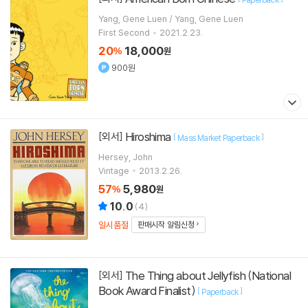
Yang, Gene Luen / Yang, Gene Luen
First Second
2021.2.23.
20
18,000
%
원
900원
Hiroshima
[외서]
[
]
Mass Market Paperback
Hersey, John
Vintage
2013.2.26.
57
5,980
%
원
10.0
(
4
)
일시품절
판매시작 알림신청
The Thing about Jellyfish (National
[외서]
Book Award Finalist)
[
]
Paperback