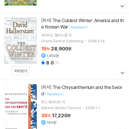
The Coldest Winter: America and th
[외서]
e Korean War
[
]
Paperback
데이비드 핼버스탬
저
Grand Central Publishing
2008.9.16.
15
28,900
%
원
1,450원
8.0
(
1
)
미리보기
The Chrysanthemum and the Swor
[외서]
d
[
]
Paperback
루스 베네딕트
저
Mariner Books Classics
2006.1.1.
35
17,220
%
원
180원