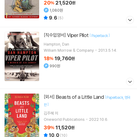
20
21,520
%
원
1,080원
9.6
(
5
)
Viper Pilot
[직수입양서]
[
]
Paperback
Hampton, Dan
William Morrow & Company
2013.5.14.
18
19,760
%
원
990원
Beasts of a Little Land
[외서]
[
Paperback
영국
]
판
김주혜
저
Oneworld Publications
2022.10.6.
39
11,520
%
원
10.0
(
10
)