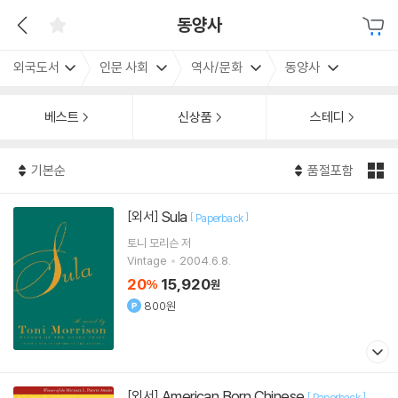
동양사
외국도서
인문 사회
역사/문화
동양사
베스트
신상품
스테디
기본순
품절포함
Sula
[외서]
[
]
Paperback
토니 모리슨
저
Vintage
2004.6.8.
20
15,920
%
원
800원
American Born Chinese
[외서]
[
]
Paperback